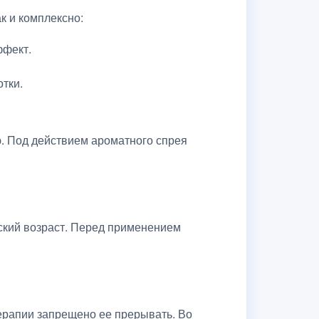
к и комплексно:
ффект.
тки.
. Под действием ароматного спрея
ский возраст. Перед применением
терапии запрещено ее прерывать. Во