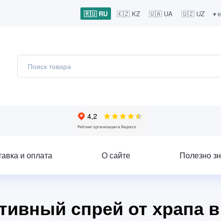
🇷🇺 RU
🇰🇿 KZ
🇺🇦 UA
🇺🇿 UZ
▾ 
тавка и оплата
О сайте
Полезно зн
ктивный спрей от храпа 