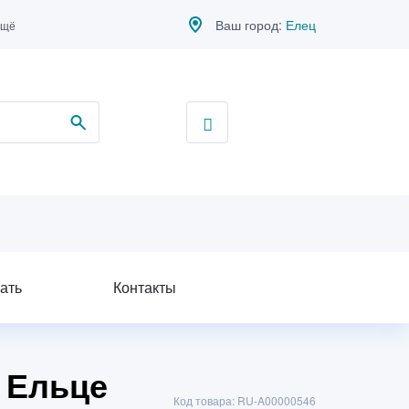
Ваш город:
Елец
ещё
ать
Контакты
в Ельце
Код товара: RU-A00000546