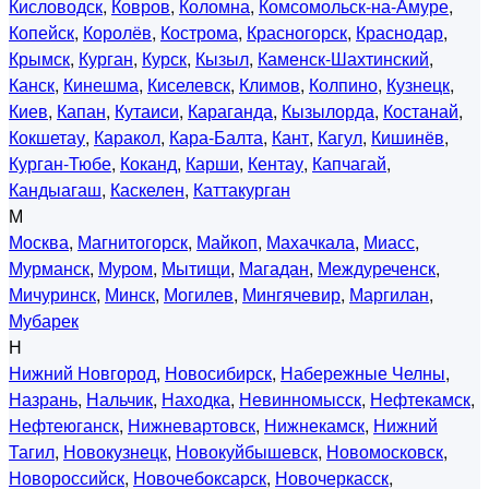
Кисловодск
,
Ковров
,
Коломна
,
Комсомольск-на-Амуре
,
Копейск
,
Королёв
,
Кострома
,
Красногорск
,
Краснодар
,
Крымск
,
Курган
,
Курск
,
Кызыл
,
Каменск-Шахтинский
,
Канск
,
Кинешма
,
Киселевск
,
Климов
,
Колпино
,
Кузнецк
,
Киев
,
Капан
,
Кутаиси
,
Караганда
,
Кызылорда
,
Костанай
,
Кокшетау
,
Каракол
,
Кара-Балта
,
Кант
,
Кагул
,
Кишинёв
,
Курган-Тюбе
,
Коканд
,
Карши
,
Кентау
,
Капчагай
,
Кандыагаш
,
Каскелен
,
Каттакурган
М
Москва
,
Магнитогорск
,
Майкоп
,
Махачкала
,
Миасс
,
Мурманск
,
Муром
,
Мытищи
,
Магадан
,
Междуреченск
,
Мичуринск
,
Минск
,
Могилев
,
Мингячевир
,
Маргилан
,
Мубарек
Н
Нижний Новгород
,
Новосибирск
,
Набережные Челны
,
Назрань
,
Нальчик
,
Находка
,
Невинномысск
,
Нефтекамск
,
Нефтеюганск
,
Нижневартовск
,
Нижнекамск
,
Нижний
Тагил
,
Новокузнецк
,
Новокуйбышевск
,
Новомосковск
,
Новороссийск
,
Новочебоксарск
,
Новочеркасск
,