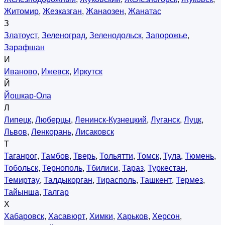
Житомир
,
Жезказган
,
Жанаозен
,
Жанатас
З
Златоуст
,
Зеленоград
,
Зеленодольск
,
Запорожье
,
Зарафшан
И
Иваново
,
Ижевск
,
Иркутск
Й
Йошкар-Ола
Л
Липецк
,
Люберцы
,
Ленинск-Кузнецкий
,
Луганск
,
Луцк
,
Львов
,
Ленкорань
,
Лисаковск
Т
Таганрог
,
Тамбов
,
Тверь
,
Тольятти
,
Томск
,
Тула
,
Тюмень
,
Тобольск
,
Тернополь
,
Тбилиси
,
Тараз
,
Туркестан
,
Темиртау
,
Талдыкорган
,
Тирасполь
,
Ташкент
,
Термез
,
Тайынша
,
Талгар
Х
Хабаровск
,
Хасавюрт
,
Химки
,
Харьков
,
Херсон
,