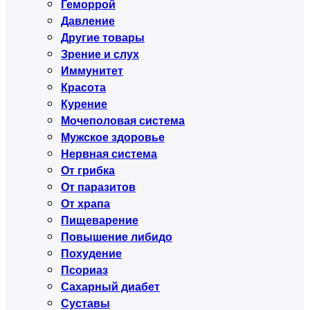
Геморрой
Давление
Другие товары
Зрение и слух
Иммунитет
Красота
Курение
Мочеполовая система
Мужское здоровье
Нервная система
От грибка
От паразитов
От храпа
Пищеварение
Повышение либидо
Похудение
Псориаз
Сахарный диабет
Суставы