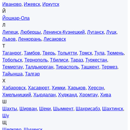
Иваново
,
Ижевск
,
Иркутск
Й
Йошкар-Ола
Л
Липецк
,
Люберцы
,
Ленинск-Кузнецкий
,
Луганск
,
Луцк
,
Львов
,
Ленкорань
,
Лисаковск
Т
Таганрог
,
Тамбов
,
Тверь
,
Тольятти
,
Томск
,
Тула
,
Тюмень
,
Тобольск
,
Тернополь
,
Тбилиси
,
Тараз
,
Туркестан
,
Темиртау
,
Талдыкорган
,
Тирасполь
,
Ташкент
,
Термез
,
Тайынша
,
Талгар
Х
Хабаровск
,
Хасавюрт
,
Химки
,
Харьков
,
Херсон
,
Хмельницкий
,
Хырдалан
,
Худжанд
,
Хромтау
,
Хива
Ш
Шахты
,
Ширван
,
Шеки
,
Шымкент
,
Шахрисабз
,
Шахтинск
,
Шу
Щ
Щелково
,
Щучинск