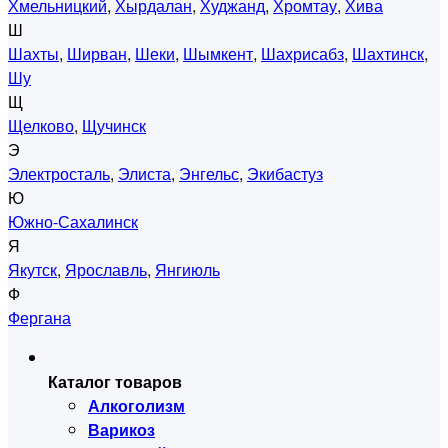
Хмельницкий
,
Хырдалан
,
Худжанд
,
Хромтау
,
Хива
Ш
Шахты
,
Ширван
,
Шеки
,
Шымкент
,
Шахрисабз
,
Шахтинск
,
Шу
Щ
Щелково
,
Щучинск
Э
Электросталь
,
Элиста
,
Энгельс
,
Экибастуз
Ю
Южно-Сахалинск
Я
Якутск
,
Ярославль
,
Янгиюль
Ф
Фергана
Каталог товаров
Алкоголизм
Варикоз