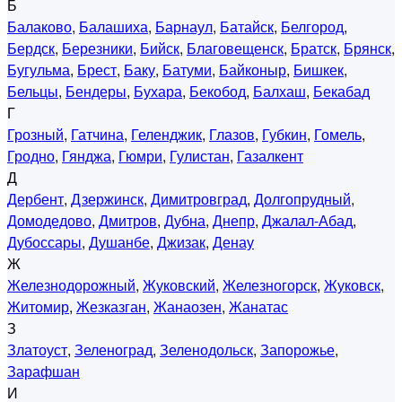
Б
Балаково
,
Балашиха
,
Барнаул
,
Батайск
,
Белгород
,
Бердск
,
Березники
,
Бийск
,
Благовещенск
,
Братск
,
Брянск
,
Бугульма
,
Брест
,
Баку
,
Батуми
,
Байконыр
,
Бишкек
,
Бельцы
,
Бендеры
,
Бухара
,
Бекобод
,
Балхаш
,
Бекабад
Г
Грозный
,
Гатчина
,
Геленджик
,
Глазов
,
Губкин
,
Гомель
,
Гродно
,
Гянджа
,
Гюмри
,
Гулистан
,
Газалкент
Д
Дербент
,
Дзержинск
,
Димитровград
,
Долгопрудный
,
Домодедово
,
Дмитров
,
Дубна
,
Днепр
,
Джалал-Абад
,
Дубоссары
,
Душанбе
,
Джизак
,
Денау
Ж
Железнодорожный
,
Жуковский
,
Железногорск
,
Жуковск
,
Житомир
,
Жезказган
,
Жанаозен
,
Жанатас
З
Златоуст
,
Зеленоград
,
Зеленодольск
,
Запорожье
,
Зарафшан
И