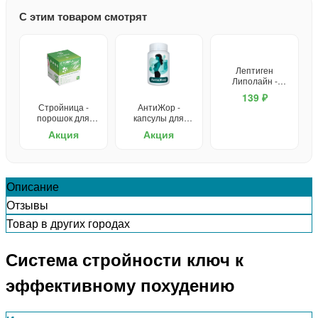
С этим товаром смотрят
Лептиген
Липолайн -
капсулы для
139 ₽
похудения
Стройница -
АнтиЖор -
порошок для
капсулы для
похудения
похудения
Акция
Акция
Описание
Отзывы
Товар в других городах
Система стройности ключ к
эффективному похудению