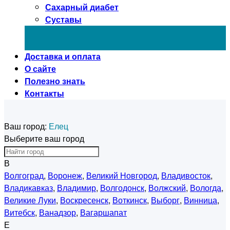
Сахарный диабет
Суставы
Доставка и оплата
О сайте
Полезно знать
Контакты
Ваш город:
Елец
Выберите ваш город
В
Волгоград
,
Воронеж
,
Великий Новгород
,
Владивосток
,
Владикавказ
,
Владимир
,
Волгодонск
,
Волжский
,
Вологда
,
Великие Луки
,
Воскресенск
,
Воткинск
,
Выборг
,
Винница
,
Витебск
,
Ванадзор
,
Вагаршапат
Е