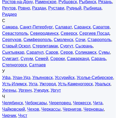
Ростов-на-Дону
,
Раменское
,
Рубцовск
,
Рыбинск
,
Рязань
,
Реутов
,
Ровно
,
Раздан
,
Рустави
,
Рудный
,
Рыбница
,
Риддер
С
Самара
,
Санкт-Петербург
,
Салават
,
Саранск
,
Саратов
,
Севастополь
,
Северодвинск
,
Северск
,
Сергиев Посад
,
Серпухов
,
Симферополь
,
Смоленск
,
Сочи
,
Ставрополь
,
Старый Оскол
,
Стерлитамак
,
Сургут
,
Сызрань
,
Сыктывкар
,
Сарапул
,
Саров
,
Серов
,
Соликамск
,
Сумы
,
Сумгаит
,
Сухум
,
Семей
,
Сороки
,
Самарканд
,
Сарань
,
Степногорск
,
Сатпаев
У
Уфа
,
Улан-Удэ
,
Ульяновск
,
Уссурийск
,
Усолье-Сибирское
,
Усть-Илимск
,
Ухта
,
Ужгород
,
Усть-Каменогорск
,
Уральск
,
Унгены
,
Ургенч
,
Учкудук
,
Ургут
Ч
Челябинск
,
Чебоксары
,
Череповец
,
Черкесск
,
Чита
,
Чайковский
,
Чехов
,
Черкассы
,
Чернигов
,
Черновцы
,
Чирчик
,
Чуст