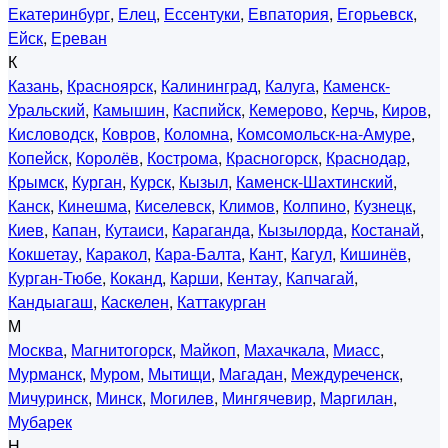
Екатеринбург
,
Елец
,
Ессентуки
,
Евпатория
,
Егорьевск
,
Ейск
,
Ереван
К
Казань
,
Красноярск
,
Калининград
,
Калуга
,
Каменск-
Уральский
,
Камышин
,
Каспийск
,
Кемерово
,
Керчь
,
Киров
,
Кисловодск
,
Ковров
,
Коломна
,
Комсомольск-на-Амуре
,
Копейск
,
Королёв
,
Кострома
,
Красногорск
,
Краснодар
,
Крымск
,
Курган
,
Курск
,
Кызыл
,
Каменск-Шахтинский
,
Канск
,
Кинешма
,
Киселевск
,
Климов
,
Колпино
,
Кузнецк
,
Киев
,
Капан
,
Кутаиси
,
Караганда
,
Кызылорда
,
Костанай
,
Кокшетау
,
Каракол
,
Кара-Балта
,
Кант
,
Кагул
,
Кишинёв
,
Курган-Тюбе
,
Коканд
,
Карши
,
Кентау
,
Капчагай
,
Кандыагаш
,
Каскелен
,
Каттакурган
М
Москва
,
Магнитогорск
,
Майкоп
,
Махачкала
,
Миасс
,
Мурманск
,
Муром
,
Мытищи
,
Магадан
,
Междуреченск
,
Мичуринск
,
Минск
,
Могилев
,
Мингячевир
,
Маргилан
,
Мубарек
Н