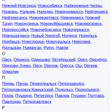
Нижний Новгород
,
Новосибирск
,
Набережные Челны
,
Назрань
,
Нальчик
,
Находка
,
Невинномысск
,
Нефтекамск
,
Нефтеюганск
,
Нижневартовск
,
Нижнекамск
,
Нижний
Тагил
,
Новокузнецк
,
Новокуйбышевск
,
Новомосковск
,
Новороссийск
,
Новочебоксарск
,
Новочеркасск
,
Новошахтинск
,
Новый Уренгой
,
Ногинск
,
Норильск
,
Ноябрьск
,
Новотроицк
,
Новоуральск
,
Николаев
,
Нахчыван
,
Наманган
,
Нукус
,
Навои
О
Омск
,
Обнинск
,
Одинцово
,
Октябрьский
,
Орёл
,
Оренбург
,
Орехово-Зуево
,
Орск
,
Орехов
,
Одесса
,
Ош
,
Оргеев
,
Олмалик
П
Пермь
,
Пенза
,
Первоуральск
,
Петрозаводск
,
Петропавловск-Камчатский
,
Подольск
,
Прокопьевск
,
Псков
,
Пушкино
,
Пятигорск
,
Павлов
,
Пушкин
,
Полтава
,
Павлодар
,
Петропавловск
Р