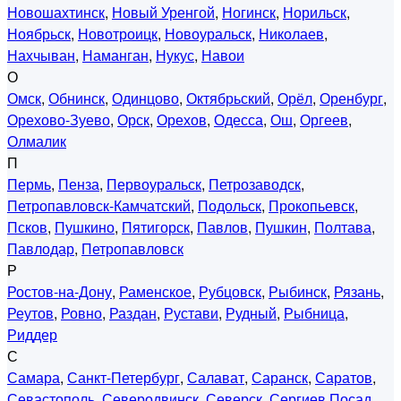
Новошахтинск
,
Новый Уренгой
,
Ногинск
,
Норильск
,
Ноябрьск
,
Новотроицк
,
Новоуральск
,
Николаев
,
Нахчыван
,
Наманган
,
Нукус
,
Навои
О
Омск
,
Обнинск
,
Одинцово
,
Октябрьский
,
Орёл
,
Оренбург
,
Орехово-Зуево
,
Орск
,
Орехов
,
Одесса
,
Ош
,
Оргеев
,
Олмалик
П
Пермь
,
Пенза
,
Первоуральск
,
Петрозаводск
,
Петропавловск-Камчатский
,
Подольск
,
Прокопьевск
,
Псков
,
Пушкино
,
Пятигорск
,
Павлов
,
Пушкин
,
Полтава
,
Павлодар
,
Петропавловск
Р
Ростов-на-Дону
,
Раменское
,
Рубцовск
,
Рыбинск
,
Рязань
,
Реутов
,
Ровно
,
Раздан
,
Рустави
,
Рудный
,
Рыбница
,
Риддер
С
Самара
,
Санкт-Петербург
,
Салават
,
Саранск
,
Саратов
,
Севастополь
,
Северодвинск
,
Северск
,
Сергиев Посад
,