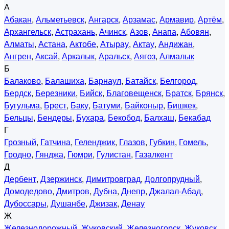
А
Абакан
,
Альметьевск
,
Ангарск
,
Арзамас
,
Армавир
,
Артём
,
Архангельск
,
Астрахань
,
Ачинск
,
Азов
,
Анапа
,
Абовян
,
Алматы
,
Астана
,
Актобе
,
Атырау
,
Актау
,
Андижан
,
Ангрен
,
Аксай
,
Аркалык
,
Аральск
,
Аягоз
,
Алмалык
Б
Балаково
,
Балашиха
,
Барнаул
,
Батайск
,
Белгород
,
Бердск
,
Березники
,
Бийск
,
Благовещенск
,
Братск
,
Брянск
,
Бугульма
,
Брест
,
Баку
,
Батуми
,
Байконыр
,
Бишкек
,
Бельцы
,
Бендеры
,
Бухара
,
Бекобод
,
Балхаш
,
Бекабад
Г
Грозный
,
Гатчина
,
Геленджик
,
Глазов
,
Губкин
,
Гомель
,
Гродно
,
Гянджа
,
Гюмри
,
Гулистан
,
Газалкент
Д
Дербент
,
Дзержинск
,
Димитровград
,
Долгопрудный
,
Домодедово
,
Дмитров
,
Дубна
,
Днепр
,
Джалал-Абад
,
Дубоссары
,
Душанбе
,
Джизак
,
Денау
Ж
Железнодорожный
,
Жуковский
,
Железногорск
,
Жуковск
,