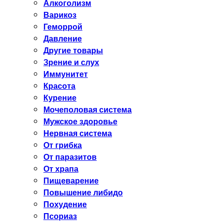
Алкоголизм
Варикоз
Геморрой
Давление
Другие товары
Зрение и слух
Иммунитет
Красота
Курение
Мочеполовая система
Мужское здоровье
Нервная система
От грибка
От паразитов
От храпа
Пищеварение
Повышение либидо
Похудение
Псориаз