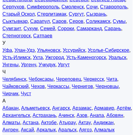
Серпухов
,
Симферополь
,
Смоленск
,
Сочи
,
Ставрополь
,
Старый Оскол
,
Стерлитамак
,
Сургут
,
Сызрань
,
Сыктывкар
,
Сарапул
,
Саров
,
Серов
,
Соликамск
,
Сумы
,
Сумгаит
,
Сухум
,
Семей
,
Сороки
,
Самарканд
,
Сарань
,
Степногорск
,
Сатпаев
У
Уфа
,
Улан-Удэ
,
Ульяновск
,
Уссурийск
,
Усолье-Сибирское
,
Усть-Илимск
,
Ухта
,
Ужгород
,
Усть-Каменогорск
,
Уральск
,
Унгены
,
Ургенч
,
Учкудук
,
Ургут
Ч
Челябинск
,
Чебоксары
,
Череповец
,
Черкесск
,
Чита
,
Чайковский
,
Чехов
,
Черкассы
,
Чернигов
,
Черновцы
,
Чирчик
,
Чуст
А
Абакан
,
Альметьевск
,
Ангарск
,
Арзамас
,
Армавир
,
Артём
,
Архангельск
,
Астрахань
,
Ачинск
,
Азов
,
Анапа
,
Абовян
,
Алматы
,
Астана
,
Актобе
,
Атырау
,
Актау
,
Андижан
,
Ангрен
,
Аксай
,
Аркалык
,
Аральск
,
Аягоз
,
Алмалык