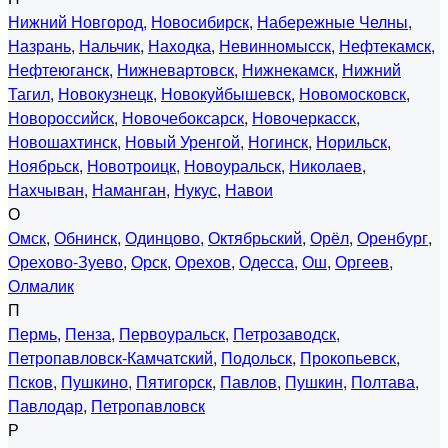
Нижний Новгород
,
Новосибирск
,
Набережные Челны
,
Назрань
,
Нальчик
,
Находка
,
Невинномысск
,
Нефтекамск
,
Нефтеюганск
,
Нижневартовск
,
Нижнекамск
,
Нижний
Тагил
,
Новокузнецк
,
Новокуйбышевск
,
Новомосковск
,
Новороссийск
,
Новочебоксарск
,
Новочеркасск
,
Новошахтинск
,
Новый Уренгой
,
Ногинск
,
Норильск
,
Ноябрьск
,
Новотроицк
,
Новоуральск
,
Николаев
,
Нахчыван
,
Наманган
,
Нукус
,
Навои
О
Омск
,
Обнинск
,
Одинцово
,
Октябрьский
,
Орёл
,
Оренбург
,
Орехово-Зуево
,
Орск
,
Орехов
,
Одесса
,
Ош
,
Оргеев
,
Олмалик
П
Пермь
,
Пенза
,
Первоуральск
,
Петрозаводск
,
Петропавловск-Камчатский
,
Подольск
,
Прокопьевск
,
Псков
,
Пушкино
,
Пятигорск
,
Павлов
,
Пушкин
,
Полтава
,
Павлодар
,
Петропавловск
Р