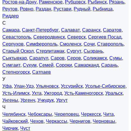
Ростов-на-Дону
,
Раменское
,
Рубцовск
,
Рыбинск
,
Рязань
,
Реутов
,
Ровно
,
Раздан
,
Рустави
,
Рудный
,
Рыбница
,
Риддер
С
Самара
,
Санкт-Петербург
,
Салават
,
Саранск
,
Саратов
,
Севастополь
,
Северодвинск
,
Северск
,
Сергиев Посад
,
Серпухов
,
Симферополь
,
Смоленск
,
Сочи
,
Ставрополь
,
Старый Оскол
,
Стерлитамак
,
Сургут
,
Сызрань
,
Сыктывкар
,
Сарапул
,
Саров
,
Серов
,
Соликамск
,
Сумы
,
Сумгаит
,
Сухум
,
Семей
,
Сороки
,
Самарканд
,
Сарань
,
Степногорск
,
Сатпаев
У
Уфа
,
Улан-Удэ
,
Ульяновск
,
Уссурийск
,
Усолье-Сибирское
,
Усть-Илимск
,
Ухта
,
Ужгород
,
Усть-Каменогорск
,
Уральск
,
Унгены
,
Ургенч
,
Учкудук
,
Ургут
Ч
Челябинск
,
Чебоксары
,
Череповец
,
Черкесск
,
Чита
,
Чайковский
,
Чехов
,
Черкассы
,
Чернигов
,
Черновцы
,
Чирчик
,
Чуст