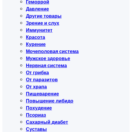
Геморрой
Давление
Другие товары
Зрение и слух
Иммунитет
Красота
Курение
Мочеполовая система
Мужское здоровье
Нервная система
От грибка
От паразитов
От храпа
Пищеварение
Повышение либидо
Похудение
Псориаз
Сахарный диабет
Суставы