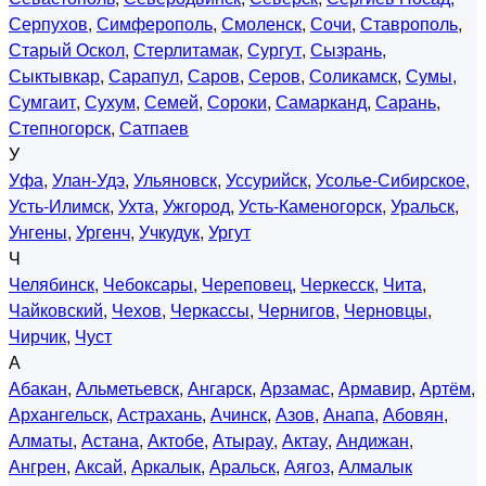
Серпухов
,
Симферополь
,
Смоленск
,
Сочи
,
Ставрополь
,
Старый Оскол
,
Стерлитамак
,
Сургут
,
Сызрань
,
Сыктывкар
,
Сарапул
,
Саров
,
Серов
,
Соликамск
,
Сумы
,
Сумгаит
,
Сухум
,
Семей
,
Сороки
,
Самарканд
,
Сарань
,
Степногорск
,
Сатпаев
У
Уфа
,
Улан-Удэ
,
Ульяновск
,
Уссурийск
,
Усолье-Сибирское
,
Усть-Илимск
,
Ухта
,
Ужгород
,
Усть-Каменогорск
,
Уральск
,
Унгены
,
Ургенч
,
Учкудук
,
Ургут
Ч
Челябинск
,
Чебоксары
,
Череповец
,
Черкесск
,
Чита
,
Чайковский
,
Чехов
,
Черкассы
,
Чернигов
,
Черновцы
,
Чирчик
,
Чуст
А
Абакан
,
Альметьевск
,
Ангарск
,
Арзамас
,
Армавир
,
Артём
,
Архангельск
,
Астрахань
,
Ачинск
,
Азов
,
Анапа
,
Абовян
,
Алматы
,
Астана
,
Актобе
,
Атырау
,
Актау
,
Андижан
,
Ангрен
,
Аксай
,
Аркалык
,
Аральск
,
Аягоз
,
Алмалык