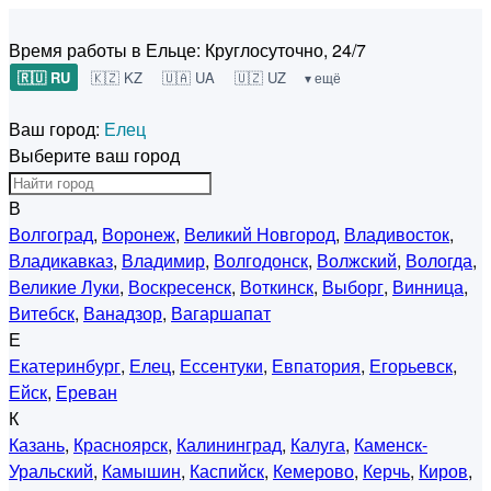
Время работы в Ельце:
Круглосуточно, 24/7
🇷🇺 RU
🇰🇿 KZ
🇺🇦 UA
🇺🇿 UZ
▾ ещё
Ваш город:
Елец
Выберите ваш город
В
Волгоград
,
Воронеж
,
Великий Новгород
,
Владивосток
,
Владикавказ
,
Владимир
,
Волгодонск
,
Волжский
,
Вологда
,
Великие Луки
,
Воскресенск
,
Воткинск
,
Выборг
,
Винница
,
Витебск
,
Ванадзор
,
Вагаршапат
Е
Екатеринбург
,
Елец
,
Ессентуки
,
Евпатория
,
Егорьевск
,
Ейск
,
Ереван
К
Казань
,
Красноярск
,
Калининград
,
Калуга
,
Каменск-
Уральский
,
Камышин
,
Каспийск
,
Кемерово
,
Керчь
,
Киров
,