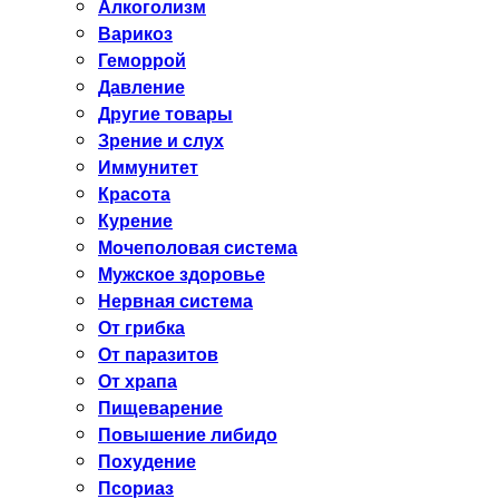
Алкоголизм
Варикоз
Геморрой
Давление
Другие товары
Зрение и слух
Иммунитет
Красота
Курение
Мочеполовая система
Мужское здоровье
Нервная система
От грибка
От паразитов
От храпа
Пищеварение
Повышение либидо
Похудение
Псориаз