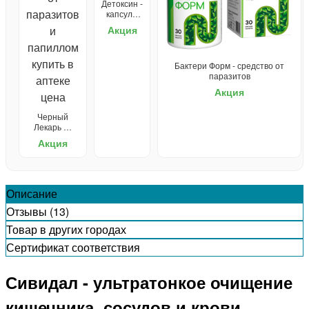
Детоксин -
капсулы
от
Акция
паразитов
Бактери Форм - средство от
паразитов
Акция
Черный
Лекарь —
ампулы от
Акция
паразитов
Описание
Отзывы (13)
Товар в других городах
Сертификат соответствия
Сивидал - ультратонкое очищение
кишечника, сосудов и крови