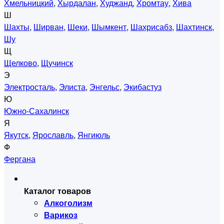
Хмельницкий
,
Хырдалан
,
Худжанд
,
Хромтау
,
Хива
Ш
Шахты
,
Ширван
,
Шеки
,
Шымкент
,
Шахрисабз
,
Шахтинск
,
Шу
Щ
Щелково
,
Щучинск
Э
Электросталь
,
Элиста
,
Энгельс
,
Экибастуз
Ю
Южно-Сахалинск
Я
Якутск
,
Ярославль
,
Янгиюль
Ф
Фергана
Каталог товаров
Алкоголизм
Варикоз