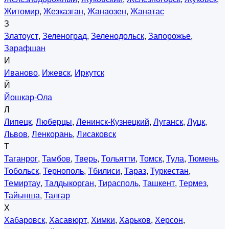
Житомир
,
Жезказган
,
Жанаозен
,
Жанатас
З
Златоуст
,
Зеленоград
,
Зеленодольск
,
Запорожье
,
Зарафшан
И
Иваново
,
Ижевск
,
Иркутск
Й
Йошкар-Ола
Л
Липецк
,
Люберцы
,
Ленинск-Кузнецкий
,
Луганск
,
Луцк
,
Львов
,
Ленкорань
,
Лисаковск
Т
Таганрог
,
Тамбов
,
Тверь
,
Тольятти
,
Томск
,
Тула
,
Тюмень
,
Тобольск
,
Тернополь
,
Тбилиси
,
Тараз
,
Туркестан
,
Темиртау
,
Талдыкорган
,
Тирасполь
,
Ташкент
,
Термез
,
Тайынша
,
Талгар
Х
Хабаровск
,
Хасавюрт
,
Химки
,
Харьков
,
Херсон
,