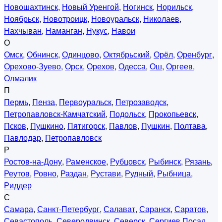
Новошахтинск
,
Новый Уренгой
,
Ногинск
,
Норильск
,
Ноябрьск
,
Новотроицк
,
Новоуральск
,
Николаев
,
Нахчыван
,
Наманган
,
Нукус
,
Навои
О
Омск
,
Обнинск
,
Одинцово
,
Октябрьский
,
Орёл
,
Оренбург
,
Орехово-Зуево
,
Орск
,
Орехов
,
Одесса
,
Ош
,
Оргеев
,
Олмалик
П
Пермь
,
Пенза
,
Первоуральск
,
Петрозаводск
,
Петропавловск-Камчатский
,
Подольск
,
Прокопьевск
,
Псков
,
Пушкино
,
Пятигорск
,
Павлов
,
Пушкин
,
Полтава
,
Павлодар
,
Петропавловск
Р
Ростов-на-Дону
,
Раменское
,
Рубцовск
,
Рыбинск
,
Рязань
,
Реутов
,
Ровно
,
Раздан
,
Рустави
,
Рудный
,
Рыбница
,
Риддер
С
Самара
,
Санкт-Петербург
,
Салават
,
Саранск
,
Саратов
,
Севастополь
,
Северодвинск
,
Северск
,
Сергиев Посад
,