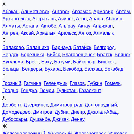
А
Абакан
,
Альметьевск
,
Ангарск
,
Арзамас
,
Армавир
,
Артём
,
Архангельск
,
Астрахань
,
Ачинск
,
Азов
,
Анапа
,
Абовян
,
Алматы
,
Астана
,
Актобе
,
Атырау
,
Актау
,
Андижан
,
Ангрен
,
Аксай
,
Аркалык
,
Аральск
,
Аягоз
,
Алмалык
Б
Балаково
,
Балашиха
,
Барнаул
,
Батайск
,
Белгород
,
Бердск
,
Березники
,
Бийск
,
Благовещенск
,
Братск
,
Брянск
,
Бугульма
,
Брест
,
Баку
,
Батуми
,
Байконыр
,
Бишкек
,
Бельцы
,
Бендеры
,
Бухара
,
Бекобод
,
Балхаш
,
Бекабад
Г
Грозный
,
Гатчина
,
Геленджик
,
Глазов
,
Губкин
,
Гомель
,
Гродно
,
Гянджа
,
Гюмри
,
Гулистан
,
Газалкент
Д
Дербент
,
Дзержинск
,
Димитровград
,
Долгопрудный
,
Домодедово
,
Дмитров
,
Дубна
,
Днепр
,
Джалал-Абад
,
Дубоссары
,
Душанбе
,
Джизак
,
Денау
Ж
Железнодорожный
,
Жуковский
,
Железногорск
,
Жуковск
,