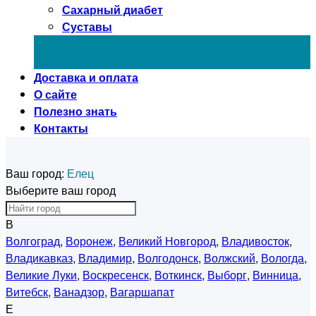
Сахарный диабет
Суставы
Доставка и оплата
О сайте
Полезно знать
Контакты
Ваш город:
Елец
Выберите ваш город
В
Волгоград
,
Воронеж
,
Великий Новгород
,
Владивосток
,
Владикавказ
,
Владимир
,
Волгодонск
,
Волжский
,
Вологда
,
Великие Луки
,
Воскресенск
,
Воткинск
,
Выборг
,
Винница
,
Витебск
,
Ванадзор
,
Вагаршапат
Е