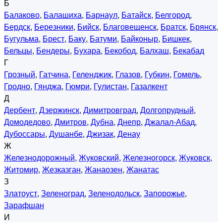
Б
Балаково
,
Балашиха
,
Барнаул
,
Батайск
,
Белгород
,
Бердск
,
Березники
,
Бийск
,
Благовещенск
,
Братск
,
Брянск
,
Бугульма
,
Брест
,
Баку
,
Батуми
,
Байконыр
,
Бишкек
,
Бельцы
,
Бендеры
,
Бухара
,
Бекобод
,
Балхаш
,
Бекабад
Г
Грозный
,
Гатчина
,
Геленджик
,
Глазов
,
Губкин
,
Гомель
,
Гродно
,
Гянджа
,
Гюмри
,
Гулистан
,
Газалкент
Д
Дербент
,
Дзержинск
,
Димитровград
,
Долгопрудный
,
Домодедово
,
Дмитров
,
Дубна
,
Днепр
,
Джалал-Абад
,
Дубоссары
,
Душанбе
,
Джизак
,
Денау
Ж
Железнодорожный
,
Жуковский
,
Железногорск
,
Жуковск
,
Житомир
,
Жезказган
,
Жанаозен
,
Жанатас
З
Златоуст
,
Зеленоград
,
Зеленодольск
,
Запорожье
,
Зарафшан
И