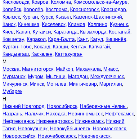
Кисловодск
,
Ковров
,
Коломна
,
Комсомольск-на-Амуре
,
Копейск
,
Королёв
,
Кострома
,
Красногорск
,
Краснодар
,
Крымск
,
Курган
,
Курск
,
Кызыл
,
Каменск-Шахтинский
,
Канск
,
Кинешма
,
Киселевск
,
Климов
,
Колпино
,
Кузнецк
,
Киев
,
Капан
,
Кутаиси
,
Караганда
,
Кызылорда
,
Костанай
,
Кокшетау
,
Каракол
,
Кара-Балта
,
Кант
,
Кагул
,
Кишинёв
,
Курган-Тюбе
,
Коканд
,
Карши
,
Кентау
,
Капчагай
,
Кандыагаш
,
Каскелен
,
Каттакурган
М
Москва
,
Магнитогорск
,
Майкоп
,
Махачкала
,
Миасс
,
Мурманск
,
Муром
,
Мытищи
,
Магадан
,
Междуреченск
,
Мичуринск
,
Минск
,
Могилев
,
Мингячевир
,
Маргилан
,
Мубарек
Н
Нижний Новгород
,
Новосибирск
,
Набережные Челны
,
Назрань
,
Нальчик
,
Находка
,
Невинномысск
,
Нефтекамск
,
Нефтеюганск
,
Нижневартовск
,
Нижнекамск
,
Нижний
Тагил
,
Новокузнецк
,
Новокуйбышевск
,
Новомосковск
,
Новороссийск
,
Новочебоксарск
,
Новочеркасск
,