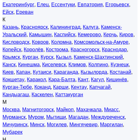
Екатеринбург
,
Елец
,
Ессентуки
,
Евпатория
,
Егорьевск
,
Ейск
,
Ереван
К
Казань
,
Красноярск
,
Калининград
,
Калуга
,
Каменск-
Уральский
,
Камышин
,
Каспийск
,
Кемерово
,
Керчь
,
Киров
,
Кисловодск
,
Ковров
,
Коломна
,
Комсомольск-на-Амуре
,
Копейск
,
Королёв
,
Кострома
,
Красногорск
,
Краснодар
,
Крымск
,
Курган
,
Курск
,
Кызыл
,
Каменск-Шахтинский
,
Канск
,
Кинешма
,
Киселевск
,
Климов
,
Колпино
,
Кузнецк
,
Киев
,
Капан
,
Кутаиси
,
Караганда
,
Кызылорда
,
Костанай
,
Кокшетау
,
Каракол
,
Кара-Балта
,
Кант
,
Кагул
,
Кишинёв
,
Курган-Тюбе
,
Коканд
,
Карши
,
Кентау
,
Капчагай
,
Кандыагаш
,
Каскелен
,
Каттакурган
М
Москва
,
Магнитогорск
,
Майкоп
,
Махачкала
,
Миасс
,
Мурманск
,
Муром
,
Мытищи
,
Магадан
,
Междуреченск
,
Мичуринск
,
Минск
,
Могилев
,
Мингячевир
,
Маргилан
,
Мубарек
Н