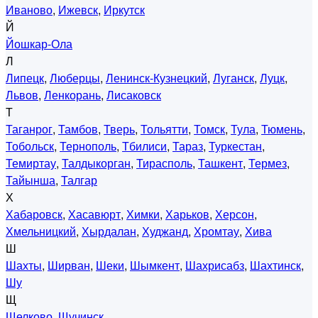
Иваново
,
Ижевск
,
Иркутск
Й
Йошкар-Ола
Л
Липецк
,
Люберцы
,
Ленинск-Кузнецкий
,
Луганск
,
Луцк
,
Львов
,
Ленкорань
,
Лисаковск
Т
Таганрог
,
Тамбов
,
Тверь
,
Тольятти
,
Томск
,
Тула
,
Тюмень
,
Тобольск
,
Тернополь
,
Тбилиси
,
Тараз
,
Туркестан
,
Темиртау
,
Талдыкорган
,
Тирасполь
,
Ташкент
,
Термез
,
Тайынша
,
Талгар
Х
Хабаровск
,
Хасавюрт
,
Химки
,
Харьков
,
Херсон
,
Хмельницкий
,
Хырдалан
,
Худжанд
,
Хромтау
,
Хива
Ш
Шахты
,
Ширван
,
Шеки
,
Шымкент
,
Шахрисабз
,
Шахтинск
,
Шу
Щ
Щелково
,
Щучинск