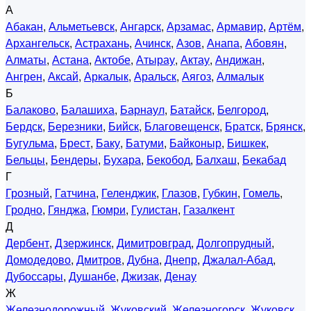
А
Абакан
,
Альметьевск
,
Ангарск
,
Арзамас
,
Армавир
,
Артём
,
Архангельск
,
Астрахань
,
Ачинск
,
Азов
,
Анапа
,
Абовян
,
Алматы
,
Астана
,
Актобе
,
Атырау
,
Актау
,
Андижан
,
Ангрен
,
Аксай
,
Аркалык
,
Аральск
,
Аягоз
,
Алмалык
Б
Балаково
,
Балашиха
,
Барнаул
,
Батайск
,
Белгород
,
Бердск
,
Березники
,
Бийск
,
Благовещенск
,
Братск
,
Брянск
,
Бугульма
,
Брест
,
Баку
,
Батуми
,
Байконыр
,
Бишкек
,
Бельцы
,
Бендеры
,
Бухара
,
Бекобод
,
Балхаш
,
Бекабад
Г
Грозный
,
Гатчина
,
Геленджик
,
Глазов
,
Губкин
,
Гомель
,
Гродно
,
Гянджа
,
Гюмри
,
Гулистан
,
Газалкент
Д
Дербент
,
Дзержинск
,
Димитровград
,
Долгопрудный
,
Домодедово
,
Дмитров
,
Дубна
,
Днепр
,
Джалал-Абад
,
Дубоссары
,
Душанбе
,
Джизак
,
Денау
Ж
Железнодорожный
,
Жуковский
,
Железногорск
,
Жуковск
,