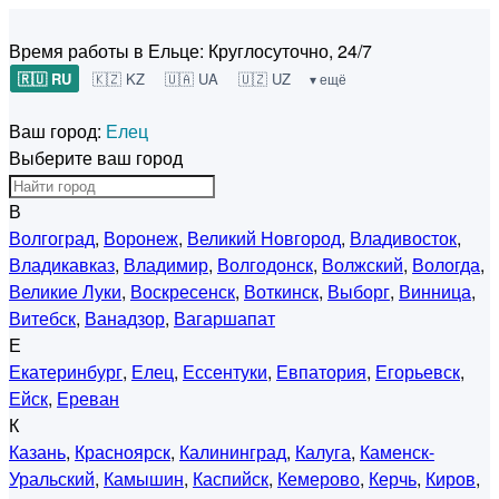
Время работы в Ельце:
Круглосуточно, 24/7
🇷🇺 RU
🇰🇿 KZ
🇺🇦 UA
🇺🇿 UZ
▾ ещё
Ваш город:
Елец
Выберите ваш город
В
Волгоград
,
Воронеж
,
Великий Новгород
,
Владивосток
,
Владикавказ
,
Владимир
,
Волгодонск
,
Волжский
,
Вологда
,
Великие Луки
,
Воскресенск
,
Воткинск
,
Выборг
,
Винница
,
Витебск
,
Ванадзор
,
Вагаршапат
Е
Екатеринбург
,
Елец
,
Ессентуки
,
Евпатория
,
Егорьевск
,
Ейск
,
Ереван
К
Казань
,
Красноярск
,
Калининград
,
Калуга
,
Каменск-
Уральский
,
Камышин
,
Каспийск
,
Кемерово
,
Керчь
,
Киров
,