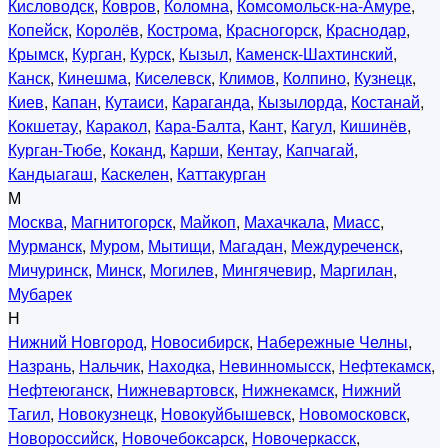
Кисловодск
,
Ковров
,
Коломна
,
Комсомольск-на-Амуре
,
Копейск
,
Королёв
,
Кострома
,
Красногорск
,
Краснодар
,
Крымск
,
Курган
,
Курск
,
Кызыл
,
Каменск-Шахтинский
,
Канск
,
Кинешма
,
Киселевск
,
Климов
,
Колпино
,
Кузнецк
,
Киев
,
Капан
,
Кутаиси
,
Караганда
,
Кызылорда
,
Костанай
,
Кокшетау
,
Каракол
,
Кара-Балта
,
Кант
,
Кагул
,
Кишинёв
,
Курган-Тюбе
,
Коканд
,
Карши
,
Кентау
,
Капчагай
,
Кандыагаш
,
Каскелен
,
Каттакурган
М
Москва
,
Магнитогорск
,
Майкоп
,
Махачкала
,
Миасс
,
Мурманск
,
Муром
,
Мытищи
,
Магадан
,
Междуреченск
,
Мичуринск
,
Минск
,
Могилев
,
Мингячевир
,
Маргилан
,
Мубарек
Н
Нижний Новгород
,
Новосибирск
,
Набережные Челны
,
Назрань
,
Нальчик
,
Находка
,
Невинномысск
,
Нефтекамск
,
Нефтеюганск
,
Нижневартовск
,
Нижнекамск
,
Нижний
Тагил
,
Новокузнецк
,
Новокуйбышевск
,
Новомосковск
,
Новороссийск
,
Новочебоксарск
,
Новочеркасск
,