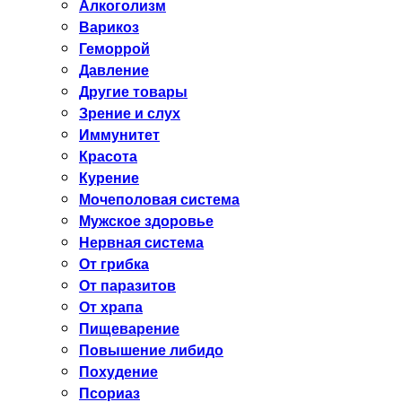
Алкоголизм
Варикоз
Геморрой
Давление
Другие товары
Зрение и слух
Иммунитет
Красота
Курение
Мочеполовая система
Мужское здоровье
Нервная система
От грибка
От паразитов
От храпа
Пищеварение
Повышение либидо
Похудение
Псориаз