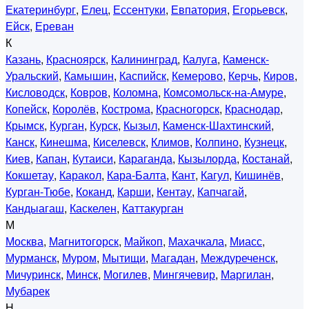
Екатеринбург
,
Елец
,
Ессентуки
,
Евпатория
,
Егорьевск
,
Ейск
,
Ереван
К
Казань
,
Красноярск
,
Калининград
,
Калуга
,
Каменск-
Уральский
,
Камышин
,
Каспийск
,
Кемерово
,
Керчь
,
Киров
,
Кисловодск
,
Ковров
,
Коломна
,
Комсомольск-на-Амуре
,
Копейск
,
Королёв
,
Кострома
,
Красногорск
,
Краснодар
,
Крымск
,
Курган
,
Курск
,
Кызыл
,
Каменск-Шахтинский
,
Канск
,
Кинешма
,
Киселевск
,
Климов
,
Колпино
,
Кузнецк
,
Киев
,
Капан
,
Кутаиси
,
Караганда
,
Кызылорда
,
Костанай
,
Кокшетау
,
Каракол
,
Кара-Балта
,
Кант
,
Кагул
,
Кишинёв
,
Курган-Тюбе
,
Коканд
,
Карши
,
Кентау
,
Капчагай
,
Кандыагаш
,
Каскелен
,
Каттакурган
М
Москва
,
Магнитогорск
,
Майкоп
,
Махачкала
,
Миасс
,
Мурманск
,
Муром
,
Мытищи
,
Магадан
,
Междуреченск
,
Мичуринск
,
Минск
,
Могилев
,
Мингячевир
,
Маргилан
,
Мубарек
Н