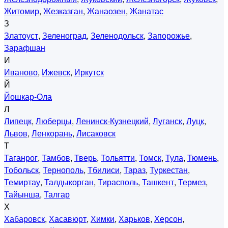
Житомир
,
Жезказган
,
Жанаозен
,
Жанатас
З
Златоуст
,
Зеленоград
,
Зеленодольск
,
Запорожье
,
Зарафшан
И
Иваново
,
Ижевск
,
Иркутск
Й
Йошкар-Ола
Л
Липецк
,
Люберцы
,
Ленинск-Кузнецкий
,
Луганск
,
Луцк
,
Львов
,
Ленкорань
,
Лисаковск
Т
Таганрог
,
Тамбов
,
Тверь
,
Тольятти
,
Томск
,
Тула
,
Тюмень
,
Тобольск
,
Тернополь
,
Тбилиси
,
Тараз
,
Туркестан
,
Темиртау
,
Талдыкорган
,
Тирасполь
,
Ташкент
,
Термез
,
Тайынша
,
Талгар
Х
Хабаровск
,
Хасавюрт
,
Химки
,
Харьков
,
Херсон
,