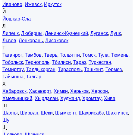
Иваново
,
Ижевск
,
Иркутск
Й
Йошкар-Ола
Л
Липецк
,
Люберцы
,
Ленинск-Кузнецкий
,
Луганск
,
Луцк
,
Львов
,
Ленкорань
,
Лисаковск
Т
Таганрог
,
Тамбов
,
Тверь
,
Тольятти
,
Томск
,
Тула
,
Тюмень
,
Тобольск
,
Тернополь
,
Тбилиси
,
Тараз
,
Туркестан
,
Темиртау
,
Талдыкорган
,
Тирасполь
,
Ташкент
,
Термез
,
Тайынша
,
Талгар
Х
Хабаровск
,
Хасавюрт
,
Химки
,
Харьков
,
Херсон
,
Хмельницкий
,
Хырдалан
,
Худжанд
,
Хромтау
,
Хива
Ш
Шахты
,
Ширван
,
Шеки
,
Шымкент
,
Шахрисабз
,
Шахтинск
,
Шу
Щ
Щелково
,
Щучинск