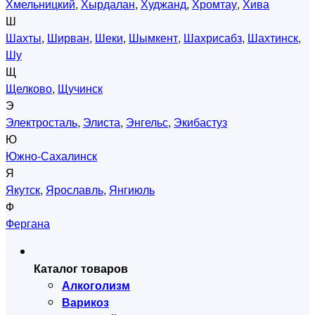
Хмельницкий
,
Хырдалан
,
Худжанд
,
Хромтау
,
Хива
Ш
Шахты
,
Ширван
,
Шеки
,
Шымкент
,
Шахрисабз
,
Шахтинск
,
Шу
Щ
Щелково
,
Щучинск
Э
Электросталь
,
Элиста
,
Энгельс
,
Экибастуз
Ю
Южно-Сахалинск
Я
Якутск
,
Ярославль
,
Янгиюль
Ф
Фергана
Каталог товаров
Алкоголизм
Варикоз