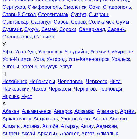
Серпухов
,
Симферополь
,
Смоленск
,
Сочи
,
Ставрополь
,
Старый Оскол
,
Стерлитамак
,
Сургут
,
Сызрань
,
Сыктывкар
,
Сарапул
,
Саров
,
Серов
,
Соликамск
,
Сумы
,
Сумгаит
,
Сухум
,
Семей
,
Сороки
,
Самарканд
,
Сарань
,
Степногорск
,
Сатпаев
У
Уфа
,
Улан-Удэ
,
Ульяновск
,
Уссурийск
,
Усолье-Сибирское
,
Усть-Илимск
,
Ухта
,
Ужгород
,
Усть-Каменогорск
,
Уральск
,
Унгены
,
Ургенч
,
Учкудук
,
Ургут
Ч
Челябинск
,
Чебоксары
,
Череповец
,
Черкесск
,
Чита
,
Чайковский
,
Чехов
,
Черкассы
,
Чернигов
,
Черновцы
,
Чирчик
,
Чуст
А
Абакан
,
Альметьевск
,
Ангарск
,
Арзамас
,
Армавир
,
Артём
,
Архангельск
,
Астрахань
,
Ачинск
,
Азов
,
Анапа
,
Абовян
,
Алматы
,
Астана
,
Актобе
,
Атырау
,
Актау
,
Андижан
,
Ангрен
,
Аксай
,
Аркалык
,
Аральск
,
Аягоз
,
Алмалык