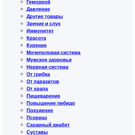
Геморрой
Давление
Другие товары
Зрение и слух
Иммунитет
Красота
Курение
Мочеполовая система
Мужское здоровье
Нервная система
От грибка
От паразитов
От храпа
Пищеварение
Повышение либидо
Похудение
Псориаз
Сахарный диабет
Суставы