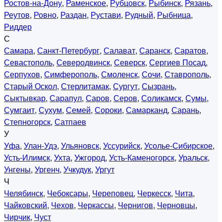
Ростов-на-Дону
,
Раменское
,
Рубцовск
,
Рыбинск
,
Рязань
,
Реутов
,
Ровно
,
Раздан
,
Рустави
,
Рудный
,
Рыбница
,
Риддер
С
Самара
,
Санкт-Петербург
,
Салават
,
Саранск
,
Саратов
,
Севастополь
,
Северодвинск
,
Северск
,
Сергиев Посад
,
Серпухов
,
Симферополь
,
Смоленск
,
Сочи
,
Ставрополь
,
Старый Оскол
,
Стерлитамак
,
Сургут
,
Сызрань
,
Сыктывкар
,
Сарапул
,
Саров
,
Серов
,
Соликамск
,
Сумы
,
Сумгаит
,
Сухум
,
Семей
,
Сороки
,
Самарканд
,
Сарань
,
Степногорск
,
Сатпаев
У
Уфа
,
Улан-Удэ
,
Ульяновск
,
Уссурийск
,
Усолье-Сибирское
,
Усть-Илимск
,
Ухта
,
Ужгород
,
Усть-Каменогорск
,
Уральск
,
Унгены
,
Ургенч
,
Учкудук
,
Ургут
Ч
Челябинск
,
Чебоксары
,
Череповец
,
Черкесск
,
Чита
,
Чайковский
,
Чехов
,
Черкассы
,
Чернигов
,
Черновцы
,
Чирчик
,
Чуст