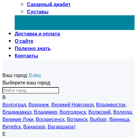
Сахарный диабет
Суставы
Доставка и оплата
О сайте
Полезно знать
Контакты
Ваш город:
Елец
Выберите ваш город
В
Волгоград
,
Воронеж
,
Великий Новгород
,
Владивосток
,
Владикавказ
,
Владимир
,
Волгодонск
,
Волжский
,
Вологда
,
Великие Луки
,
Воскресенск
,
Воткинск
,
Выборг
,
Винница
,
Витебск
,
Ванадзор
,
Вагаршапат
Е