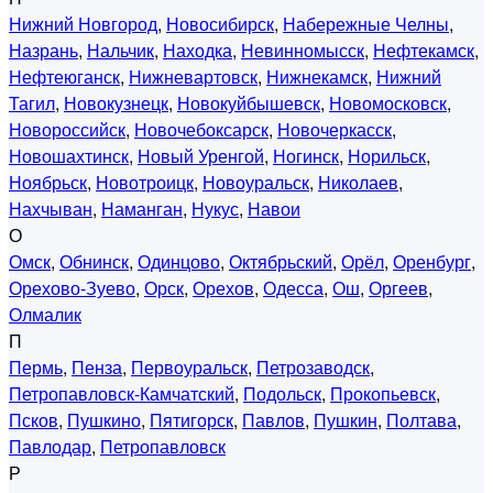
Нижний Новгород
,
Новосибирск
,
Набережные Челны
,
Назрань
,
Нальчик
,
Находка
,
Невинномысск
,
Нефтекамск
,
Нефтеюганск
,
Нижневартовск
,
Нижнекамск
,
Нижний
Тагил
,
Новокузнецк
,
Новокуйбышевск
,
Новомосковск
,
Новороссийск
,
Новочебоксарск
,
Новочеркасск
,
Новошахтинск
,
Новый Уренгой
,
Ногинск
,
Норильск
,
Ноябрьск
,
Новотроицк
,
Новоуральск
,
Николаев
,
Нахчыван
,
Наманган
,
Нукус
,
Навои
О
Омск
,
Обнинск
,
Одинцово
,
Октябрьский
,
Орёл
,
Оренбург
,
Орехово-Зуево
,
Орск
,
Орехов
,
Одесса
,
Ош
,
Оргеев
,
Олмалик
П
Пермь
,
Пенза
,
Первоуральск
,
Петрозаводск
,
Петропавловск-Камчатский
,
Подольск
,
Прокопьевск
,
Псков
,
Пушкино
,
Пятигорск
,
Павлов
,
Пушкин
,
Полтава
,
Павлодар
,
Петропавловск
Р