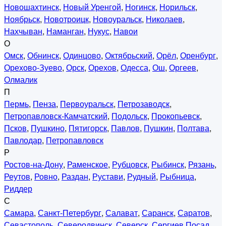
Новошахтинск
,
Новый Уренгой
,
Ногинск
,
Норильск
,
Ноябрьск
,
Новотроицк
,
Новоуральск
,
Николаев
,
Нахчыван
,
Наманган
,
Нукус
,
Навои
О
Омск
,
Обнинск
,
Одинцово
,
Октябрьский
,
Орёл
,
Оренбург
,
Орехово-Зуево
,
Орск
,
Орехов
,
Одесса
,
Ош
,
Оргеев
,
Олмалик
П
Пермь
,
Пенза
,
Первоуральск
,
Петрозаводск
,
Петропавловск-Камчатский
,
Подольск
,
Прокопьевск
,
Псков
,
Пушкино
,
Пятигорск
,
Павлов
,
Пушкин
,
Полтава
,
Павлодар
,
Петропавловск
Р
Ростов-на-Дону
,
Раменское
,
Рубцовск
,
Рыбинск
,
Рязань
,
Реутов
,
Ровно
,
Раздан
,
Рустави
,
Рудный
,
Рыбница
,
Риддер
С
Самара
,
Санкт-Петербург
,
Салават
,
Саранск
,
Саратов
,
Севастополь
,
Северодвинск
,
Северск
,
Сергиев Посад
,