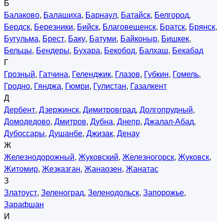
Б
Балаково
,
Балашиха
,
Барнаул
,
Батайск
,
Белгород
,
Бердск
,
Березники
,
Бийск
,
Благовещенск
,
Братск
,
Брянск
,
Бугульма
,
Брест
,
Баку
,
Батуми
,
Байконыр
,
Бишкек
,
Бельцы
,
Бендеры
,
Бухара
,
Бекобод
,
Балхаш
,
Бекабад
Г
Грозный
,
Гатчина
,
Геленджик
,
Глазов
,
Губкин
,
Гомель
,
Гродно
,
Гянджа
,
Гюмри
,
Гулистан
,
Газалкент
Д
Дербент
,
Дзержинск
,
Димитровград
,
Долгопрудный
,
Домодедово
,
Дмитров
,
Дубна
,
Днепр
,
Джалал-Абад
,
Дубоссары
,
Душанбе
,
Джизак
,
Денау
Ж
Железнодорожный
,
Жуковский
,
Железногорск
,
Жуковск
,
Житомир
,
Жезказган
,
Жанаозен
,
Жанатас
З
Златоуст
,
Зеленоград
,
Зеленодольск
,
Запорожье
,
Зарафшан
И