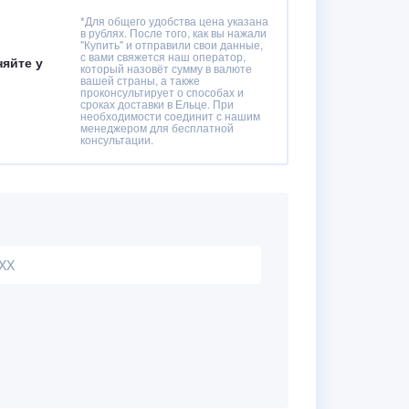
*Для общего удобства цена указана
в рублях. После того, как вы нажали
"Купить" и отправили свои данные,
с вами свяжется наш оператор,
няйте у
который назовёт сумму в валюте
вашей страны, а также
проконсультирует о способах и
сроках доставки в Ельце. При
необходимости соединит с нашим
менеджером для бесплатной
консультации.