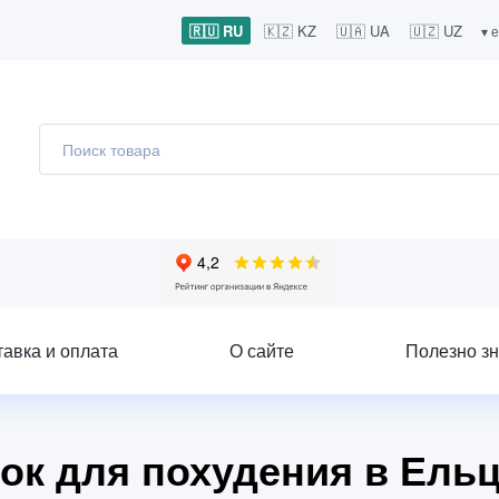
🇷🇺 RU
🇰🇿 KZ
🇺🇦 UA
🇺🇿 UZ
▾ 
тавка и оплата
О сайте
Полезно зн
ок для похудения в Ель