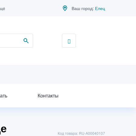
Ваш город:
Елец
ещё
ать
Контакты
це
Код товара: RU-A00040107