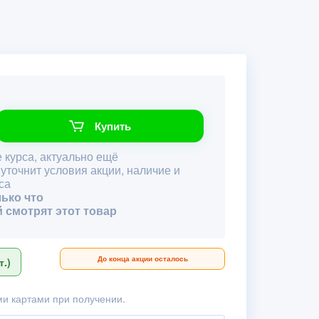
Купить
 курса, актуально ещё
 уточнит условия акции, наличие и
са
лько что
й смотрят этот товар
До конца акции осталось
.)
и картами при получении.