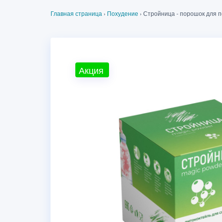
Главная страница
›
Похудение
›
Стройница - порошок для п
Акция