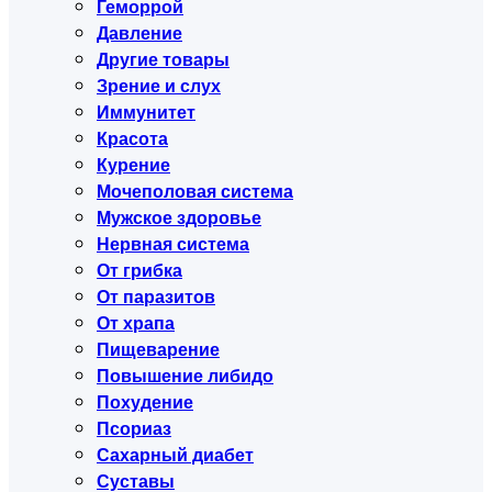
Геморрой
Давление
Другие товары
Зрение и слух
Иммунитет
Красота
Курение
Мочеполовая система
Мужское здоровье
Нервная система
От грибка
От паразитов
От храпа
Пищеварение
Повышение либидо
Похудение
Псориаз
Сахарный диабет
Суставы