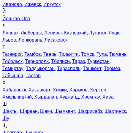
Иваново
,
Ижевск
,
Иркутск
Й
Йошкар-Ола
Л
Липецк
,
Люберцы
,
Ленинск-Кузнецкий
,
Луганск
,
Луцк
,
Львов
,
Ленкорань
,
Лисаковск
Т
Таганрог
,
Тамбов
,
Тверь
,
Тольятти
,
Томск
,
Тула
,
Тюмень
,
Тобольск
,
Тернополь
,
Тбилиси
,
Тараз
,
Туркестан
,
Темиртау
,
Талдыкорган
,
Тирасполь
,
Ташкент
,
Термез
,
Тайынша
,
Талгар
Х
Хабаровск
,
Хасавюрт
,
Химки
,
Харьков
,
Херсон
,
Хмельницкий
,
Хырдалан
,
Худжанд
,
Хромтау
,
Хива
Ш
Шахты
,
Ширван
,
Шеки
,
Шымкент
,
Шахрисабз
,
Шахтинск
,
Шу
Щ
Щелково
,
Щучинск