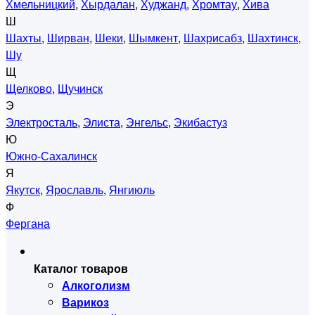
Хмельницкий
,
Хырдалан
,
Худжанд
,
Хромтау
,
Хива
Ш
Шахты
,
Ширван
,
Шеки
,
Шымкент
,
Шахрисабз
,
Шахтинск
,
Шу
Щ
Щелково
,
Щучинск
Э
Электросталь
,
Элиста
,
Энгельс
,
Экибастуз
Ю
Южно-Сахалинск
Я
Якутск
,
Ярославль
,
Янгиюль
Ф
Фергана
Каталог товаров
Алкоголизм
Варикоз