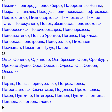
Нижний Новгород
,
Новосибирск
,
Набережные Челны
,
Назрань
,
Нальчик
,
Находка
,
Невинномысск
,
Нефтекамск
,
Нефтеюганск
,
Нижневартовск
,
Нижнекамск
,
Нижний
Тагил
,
Новокузнецк
,
Новокуйбышевск
,
Новомосковск
,
Новороссийск
,
Новочебоксарск
,
Новочеркасск
,
Новошахтинск
,
Новый Уренгой
,
Ногинск
,
Норильск
,
Ноябрьск
,
Новотроицк
,
Новоуральск
,
Николаев
,
Нахчыван
,
Наманган
,
Нукус
,
Навои
О
Омск
,
Обнинск
,
Одинцово
,
Октябрьский
,
Орёл
,
Оренбург
,
Орехово-Зуево
,
Орск
,
Орехов
,
Одесса
,
Ош
,
Оргеев
,
Олмалик
П
Пермь
,
Пенза
,
Первоуральск
,
Петрозаводск
,
Петропавловск-Камчатский
,
Подольск
,
Прокопьевск
,
Псков
,
Пушкино
,
Пятигорск
,
Павлов
,
Пушкин
,
Полтава
,
Павлодар
,
Петропавловск
Р