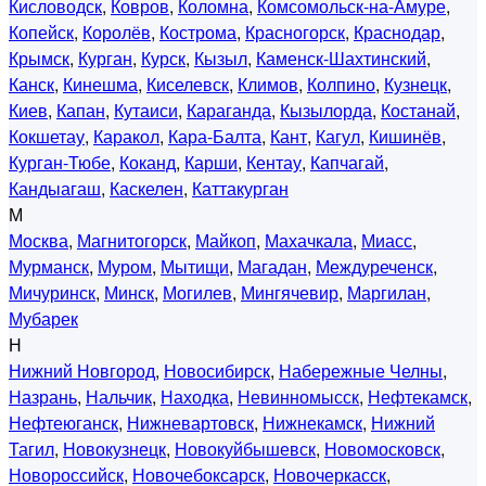
Кисловодск
,
Ковров
,
Коломна
,
Комсомольск-на-Амуре
,
Копейск
,
Королёв
,
Кострома
,
Красногорск
,
Краснодар
,
Крымск
,
Курган
,
Курск
,
Кызыл
,
Каменск-Шахтинский
,
Канск
,
Кинешма
,
Киселевск
,
Климов
,
Колпино
,
Кузнецк
,
Киев
,
Капан
,
Кутаиси
,
Караганда
,
Кызылорда
,
Костанай
,
Кокшетау
,
Каракол
,
Кара-Балта
,
Кант
,
Кагул
,
Кишинёв
,
Курган-Тюбе
,
Коканд
,
Карши
,
Кентау
,
Капчагай
,
Кандыагаш
,
Каскелен
,
Каттакурган
М
Москва
,
Магнитогорск
,
Майкоп
,
Махачкала
,
Миасс
,
Мурманск
,
Муром
,
Мытищи
,
Магадан
,
Междуреченск
,
Мичуринск
,
Минск
,
Могилев
,
Мингячевир
,
Маргилан
,
Мубарек
Н
Нижний Новгород
,
Новосибирск
,
Набережные Челны
,
Назрань
,
Нальчик
,
Находка
,
Невинномысск
,
Нефтекамск
,
Нефтеюганск
,
Нижневартовск
,
Нижнекамск
,
Нижний
Тагил
,
Новокузнецк
,
Новокуйбышевск
,
Новомосковск
,
Новороссийск
,
Новочебоксарск
,
Новочеркасск
,