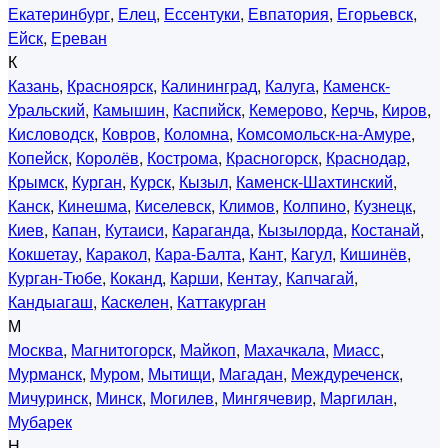
Екатеринбург
,
Елец
,
Ессентуки
,
Евпатория
,
Егорьевск
,
Ейск
,
Ереван
К
Казань
,
Красноярск
,
Калининград
,
Калуга
,
Каменск-
Уральский
,
Камышин
,
Каспийск
,
Кемерово
,
Керчь
,
Киров
,
Кисловодск
,
Ковров
,
Коломна
,
Комсомольск-на-Амуре
,
Копейск
,
Королёв
,
Кострома
,
Красногорск
,
Краснодар
,
Крымск
,
Курган
,
Курск
,
Кызыл
,
Каменск-Шахтинский
,
Канск
,
Кинешма
,
Киселевск
,
Климов
,
Колпино
,
Кузнецк
,
Киев
,
Капан
,
Кутаиси
,
Караганда
,
Кызылорда
,
Костанай
,
Кокшетау
,
Каракол
,
Кара-Балта
,
Кант
,
Кагул
,
Кишинёв
,
Курган-Тюбе
,
Коканд
,
Карши
,
Кентау
,
Капчагай
,
Кандыагаш
,
Каскелен
,
Каттакурган
М
Москва
,
Магнитогорск
,
Майкоп
,
Махачкала
,
Миасс
,
Мурманск
,
Муром
,
Мытищи
,
Магадан
,
Междуреченск
,
Мичуринск
,
Минск
,
Могилев
,
Мингячевир
,
Маргилан
,
Мубарек
Н