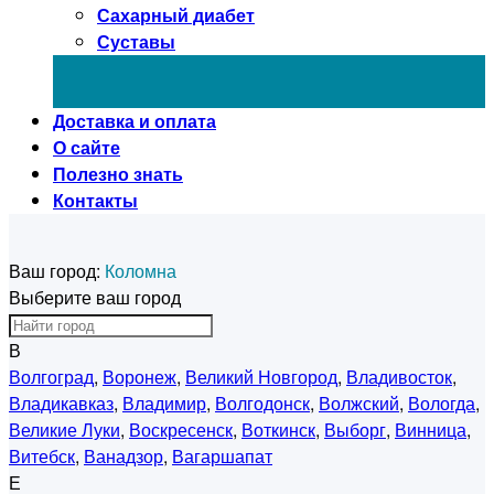
Сахарный диабет
Суставы
Доставка и оплата
О сайте
Полезно знать
Контакты
Ваш город:
Коломна
Выберите ваш город
В
Волгоград
,
Воронеж
,
Великий Новгород
,
Владивосток
,
Владикавказ
,
Владимир
,
Волгодонск
,
Волжский
,
Вологда
,
Великие Луки
,
Воскресенск
,
Воткинск
,
Выборг
,
Винница
,
Витебск
,
Ванадзор
,
Вагаршапат
Е