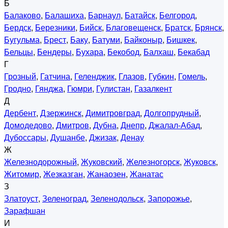
Б
Балаково
,
Балашиха
,
Барнаул
,
Батайск
,
Белгород
,
Бердск
,
Березники
,
Бийск
,
Благовещенск
,
Братск
,
Брянск
,
Бугульма
,
Брест
,
Баку
,
Батуми
,
Байконыр
,
Бишкек
,
Бельцы
,
Бендеры
,
Бухара
,
Бекобод
,
Балхаш
,
Бекабад
Г
Грозный
,
Гатчина
,
Геленджик
,
Глазов
,
Губкин
,
Гомель
,
Гродно
,
Гянджа
,
Гюмри
,
Гулистан
,
Газалкент
Д
Дербент
,
Дзержинск
,
Димитровград
,
Долгопрудный
,
Домодедово
,
Дмитров
,
Дубна
,
Днепр
,
Джалал-Абад
,
Дубоссары
,
Душанбе
,
Джизак
,
Денау
Ж
Железнодорожный
,
Жуковский
,
Железногорск
,
Жуковск
,
Житомир
,
Жезказган
,
Жанаозен
,
Жанатас
З
Златоуст
,
Зеленоград
,
Зеленодольск
,
Запорожье
,
Зарафшан
И