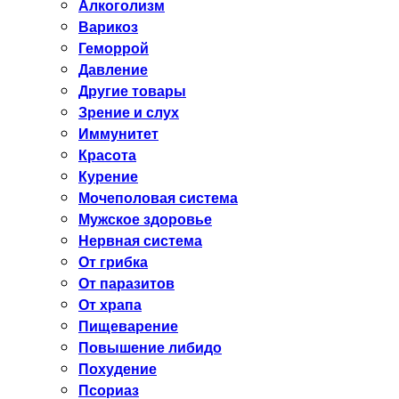
Алкоголизм
Варикоз
Геморрой
Давление
Другие товары
Зрение и слух
Иммунитет
Красота
Курение
Мочеполовая система
Мужское здоровье
Нервная система
От грибка
От паразитов
От храпа
Пищеварение
Повышение либидо
Похудение
Псориаз