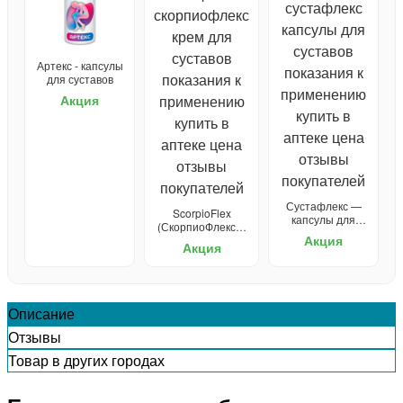
Артекс - капсулы
для суставов
Акция
Сустафлекс —
ScorpioFlex
капсулы для
(СкорпиоФлекс) -
суставов
Акция
крем для суставов
Акция
Описание
Отзывы
Товар в других городах