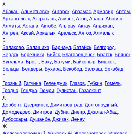
А
Абакан
,
Альметьевск
,
Ангарск
,
Арзамас
,
Армавир
,
Артём
,
Архангельск
,
Астрахань
,
Ачинск
,
Азов
,
Анапа
,
Абовян
,
Алматы
,
Астана
,
Актобе
,
Атырау
,
Актау
,
Андижан
,
Ангрен
,
Аксай
,
Аркалык
,
Аральск
,
Аягоз
,
Алмалык
Б
Балаково
,
Балашиха
,
Барнаул
,
Батайск
,
Белгород
,
Бердск
,
Березники
,
Бийск
,
Благовещенск
,
Братск
,
Брянск
,
Бугульма
,
Брест
,
Баку
,
Батуми
,
Байконыр
,
Бишкек
,
Бельцы
,
Бендеры
,
Бухара
,
Бекобод
,
Балхаш
,
Бекабад
Г
Грозный
,
Гатчина
,
Геленджик
,
Глазов
,
Губкин
,
Гомель
,
Гродно
,
Гянджа
,
Гюмри
,
Гулистан
,
Газалкент
Д
Дербент
,
Дзержинск
,
Димитровград
,
Долгопрудный
,
Домодедово
,
Дмитров
,
Дубна
,
Днепр
,
Джалал-Абад
,
Дубоссары
,
Душанбе
,
Джизак
,
Денау
Ж
Железнодорожный
,
Жуковский
,
Железногорск
,
Жуковск
,