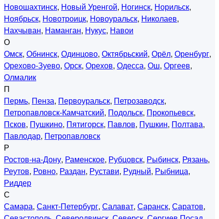
Новошахтинск
,
Новый Уренгой
,
Ногинск
,
Норильск
,
Ноябрьск
,
Новотроицк
,
Новоуральск
,
Николаев
,
Нахчыван
,
Наманган
,
Нукус
,
Навои
О
Омск
,
Обнинск
,
Одинцово
,
Октябрьский
,
Орёл
,
Оренбург
,
Орехово-Зуево
,
Орск
,
Орехов
,
Одесса
,
Ош
,
Оргеев
,
Олмалик
П
Пермь
,
Пенза
,
Первоуральск
,
Петрозаводск
,
Петропавловск-Камчатский
,
Подольск
,
Прокопьевск
,
Псков
,
Пушкино
,
Пятигорск
,
Павлов
,
Пушкин
,
Полтава
,
Павлодар
,
Петропавловск
Р
Ростов-на-Дону
,
Раменское
,
Рубцовск
,
Рыбинск
,
Рязань
,
Реутов
,
Ровно
,
Раздан
,
Рустави
,
Рудный
,
Рыбница
,
Риддер
С
Самара
,
Санкт-Петербург
,
Салават
,
Саранск
,
Саратов
,
Севастополь
,
Северодвинск
,
Северск
,
Сергиев Посад
,