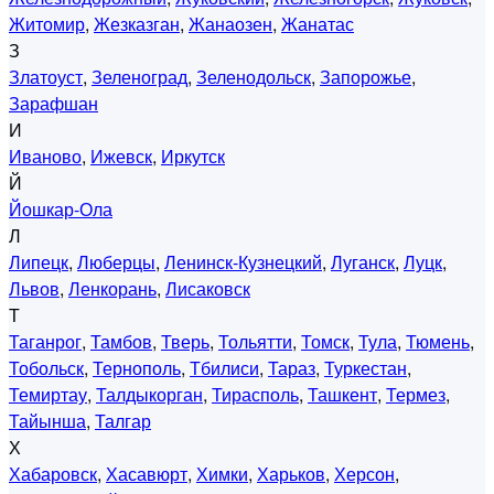
Житомир
,
Жезказган
,
Жанаозен
,
Жанатас
З
Златоуст
,
Зеленоград
,
Зеленодольск
,
Запорожье
,
Зарафшан
И
Иваново
,
Ижевск
,
Иркутск
Й
Йошкар-Ола
Л
Липецк
,
Люберцы
,
Ленинск-Кузнецкий
,
Луганск
,
Луцк
,
Львов
,
Ленкорань
,
Лисаковск
Т
Таганрог
,
Тамбов
,
Тверь
,
Тольятти
,
Томск
,
Тула
,
Тюмень
,
Тобольск
,
Тернополь
,
Тбилиси
,
Тараз
,
Туркестан
,
Темиртау
,
Талдыкорган
,
Тирасполь
,
Ташкент
,
Термез
,
Тайынша
,
Талгар
Х
Хабаровск
,
Хасавюрт
,
Химки
,
Харьков
,
Херсон
,