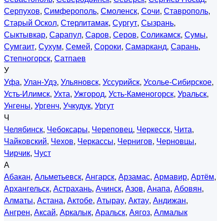
Серпухов
,
Симферополь
,
Смоленск
,
Сочи
,
Ставрополь
,
Старый Оскол
,
Стерлитамак
,
Сургут
,
Сызрань
,
Сыктывкар
,
Сарапул
,
Саров
,
Серов
,
Соликамск
,
Сумы
,
Сумгаит
,
Сухум
,
Семей
,
Сороки
,
Самарканд
,
Сарань
,
Степногорск
,
Сатпаев
У
Уфа
,
Улан-Удэ
,
Ульяновск
,
Уссурийск
,
Усолье-Сибирское
,
Усть-Илимск
,
Ухта
,
Ужгород
,
Усть-Каменогорск
,
Уральск
,
Унгены
,
Ургенч
,
Учкудук
,
Ургут
Ч
Челябинск
,
Чебоксары
,
Череповец
,
Черкесск
,
Чита
,
Чайковский
,
Чехов
,
Черкассы
,
Чернигов
,
Черновцы
,
Чирчик
,
Чуст
А
Абакан
,
Альметьевск
,
Ангарск
,
Арзамас
,
Армавир
,
Артём
,
Архангельск
,
Астрахань
,
Ачинск
,
Азов
,
Анапа
,
Абовян
,
Алматы
,
Астана
,
Актобе
,
Атырау
,
Актау
,
Андижан
,
Ангрен
,
Аксай
,
Аркалык
,
Аральск
,
Аягоз
,
Алмалык