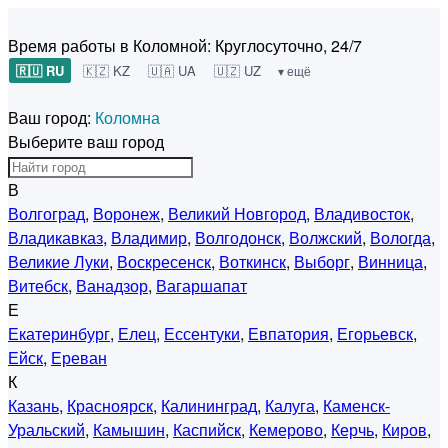
Время работы в Коломной:
Круглосуточно, 24/7
🇷🇺 RU
🇰🇿 KZ
🇺🇦 UA
🇺🇿 UZ
▾ ещё
Ваш город:
Коломна
Выберите ваш город
В
Волгоград
,
Воронеж
,
Великий Новгород
,
Владивосток
,
Владикавказ
,
Владимир
,
Волгодонск
,
Волжский
,
Вологда
,
Великие Луки
,
Воскресенск
,
Воткинск
,
Выборг
,
Винница
,
Витебск
,
Ванадзор
,
Вагаршапат
Е
Екатеринбург
,
Елец
,
Ессентуки
,
Евпатория
,
Егорьевск
,
Ейск
,
Ереван
К
Казань
,
Красноярск
,
Калининград
,
Калуга
,
Каменск-
Уральский
,
Камышин
,
Каспийск
,
Кемерово
,
Керчь
,
Киров
,