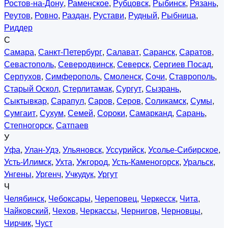
Ростов-на-Дону
,
Раменское
,
Рубцовск
,
Рыбинск
,
Рязань
,
Реутов
,
Ровно
,
Раздан
,
Рустави
,
Рудный
,
Рыбница
,
Риддер
С
Самара
,
Санкт-Петербург
,
Салават
,
Саранск
,
Саратов
,
Севастополь
,
Северодвинск
,
Северск
,
Сергиев Посад
,
Серпухов
,
Симферополь
,
Смоленск
,
Сочи
,
Ставрополь
,
Старый Оскол
,
Стерлитамак
,
Сургут
,
Сызрань
,
Сыктывкар
,
Сарапул
,
Саров
,
Серов
,
Соликамск
,
Сумы
,
Сумгаит
,
Сухум
,
Семей
,
Сороки
,
Самарканд
,
Сарань
,
Степногорск
,
Сатпаев
У
Уфа
,
Улан-Удэ
,
Ульяновск
,
Уссурийск
,
Усолье-Сибирское
,
Усть-Илимск
,
Ухта
,
Ужгород
,
Усть-Каменогорск
,
Уральск
,
Унгены
,
Ургенч
,
Учкудук
,
Ургут
Ч
Челябинск
,
Чебоксары
,
Череповец
,
Черкесск
,
Чита
,
Чайковский
,
Чехов
,
Черкассы
,
Чернигов
,
Черновцы
,
Чирчик
,
Чуст