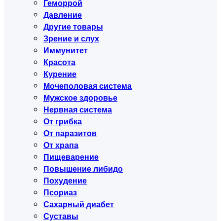
Геморрой
Давление
Другие товары
Зрение и слух
Иммунитет
Красота
Курение
Мочеполовая система
Мужское здоровье
Нервная система
От грибка
От паразитов
От храпа
Пищеварение
Повышение либидо
Похудение
Псориаз
Сахарный диабет
Суставы