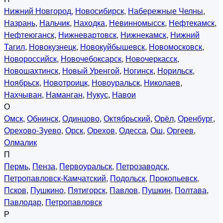
Нижний Новгород
,
Новосибирск
,
Набережные Челны
,
Назрань
,
Нальчик
,
Находка
,
Невинномысск
,
Нефтекамск
,
Нефтеюганск
,
Нижневартовск
,
Нижнекамск
,
Нижний
Тагил
,
Новокузнецк
,
Новокуйбышевск
,
Новомосковск
,
Новороссийск
,
Новочебоксарск
,
Новочеркасск
,
Новошахтинск
,
Новый Уренгой
,
Ногинск
,
Норильск
,
Ноябрьск
,
Новотроицк
,
Новоуральск
,
Николаев
,
Нахчыван
,
Наманган
,
Нукус
,
Навои
О
Омск
,
Обнинск
,
Одинцово
,
Октябрьский
,
Орёл
,
Оренбург
,
Орехово-Зуево
,
Орск
,
Орехов
,
Одесса
,
Ош
,
Оргеев
,
Олмалик
П
Пермь
,
Пенза
,
Первоуральск
,
Петрозаводск
,
Петропавловск-Камчатский
,
Подольск
,
Прокопьевск
,
Псков
,
Пушкино
,
Пятигорск
,
Павлов
,
Пушкин
,
Полтава
,
Павлодар
,
Петропавловск
Р