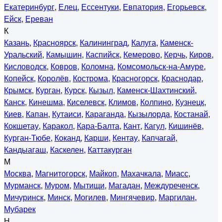
Екатеринбург
,
Елец
,
Ессентуки
,
Евпатория
,
Егорьевск
,
Ейск
,
Ереван
К
Казань
,
Красноярск
,
Калининград
,
Калуга
,
Каменск-
Уральский
,
Камышин
,
Каспийск
,
Кемерово
,
Керчь
,
Киров
,
Кисловодск
,
Ковров
,
Коломна
,
Комсомольск-на-Амуре
,
Копейск
,
Королёв
,
Кострома
,
Красногорск
,
Краснодар
,
Крымск
,
Курган
,
Курск
,
Кызыл
,
Каменск-Шахтинский
,
Канск
,
Кинешма
,
Киселевск
,
Климов
,
Колпино
,
Кузнецк
,
Киев
,
Капан
,
Кутаиси
,
Караганда
,
Кызылорда
,
Костанай
,
Кокшетау
,
Каракол
,
Кара-Балта
,
Кант
,
Кагул
,
Кишинёв
,
Курган-Тюбе
,
Коканд
,
Карши
,
Кентау
,
Капчагай
,
Кандыагаш
,
Каскелен
,
Каттакурган
М
Москва
,
Магнитогорск
,
Майкоп
,
Махачкала
,
Миасс
,
Мурманск
,
Муром
,
Мытищи
,
Магадан
,
Междуреченск
,
Мичуринск
,
Минск
,
Могилев
,
Мингячевир
,
Маргилан
,
Мубарек
Н