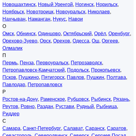
Новошахтинск
,
Новый Уренгой
,
Ногинск
,
Норильск
,
Ноябрьск
,
Новотроицк
,
Новоуральск
,
Николаев
,
Нахчыван
,
Наманган
,
Нукус
,
Навои
О
Омск
,
Обнинск
,
Одинцово
,
Октябрьский
,
Орёл
,
Оренбург
,
Орехово-Зуево
,
Орск
,
Орехов
,
Одесса
,
Ош
,
Оргеев
,
Олмалик
П
Пермь
,
Пенза
,
Первоуральск
,
Петрозаводск
,
Петропавловск-Камчатский
,
Подольск
,
Прокопьевск
,
Псков
,
Пушкино
,
Пятигорск
,
Павлов
,
Пушкин
,
Полтава
,
Павлодар
,
Петропавловск
Р
Ростов-на-Дону
,
Раменское
,
Рубцовск
,
Рыбинск
,
Рязань
,
Реутов
,
Ровно
,
Раздан
,
Рустави
,
Рудный
,
Рыбница
,
Риддер
С
Самара
,
Санкт-Петербург
,
Салават
,
Саранск
,
Саратов
,
Севастополь
,
Северодвинск
,
Северск
,
Сергиев Посад
,