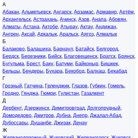
А
Абакан
,
Альметьевск
,
Ангарск
,
Арзамас
,
Армавир
,
Артём
,
Архангельск
,
Астрахань
,
Ачинск
,
Азов
,
Анапа
,
Абовян
,
Алматы
,
Астана
,
Актобе
,
Атырау
,
Актау
,
Андижан
,
Ангрен
,
Аксай
,
Аркалык
,
Аральск
,
Аягоз
,
Алмалык
Б
Балаково
,
Балашиха
,
Барнаул
,
Батайск
,
Белгород
,
Бердск
,
Березники
,
Бийск
,
Благовещенск
,
Братск
,
Брянск
,
Бугульма
,
Брест
,
Баку
,
Батуми
,
Байконыр
,
Бишкек
,
Бельцы
,
Бендеры
,
Бухара
,
Бекобод
,
Балхаш
,
Бекабад
Г
Грозный
,
Гатчина
,
Геленджик
,
Глазов
,
Губкин
,
Гомель
,
Гродно
,
Гянджа
,
Гюмри
,
Гулистан
,
Газалкент
Д
Дербент
,
Дзержинск
,
Димитровград
,
Долгопрудный
,
Домодедово
,
Дмитров
,
Дубна
,
Днепр
,
Джалал-Абад
,
Дубоссары
,
Душанбе
,
Джизак
,
Денау
Ж
Железнодорожный
,
Жуковский
,
Железногорск
,
Жуковск
,