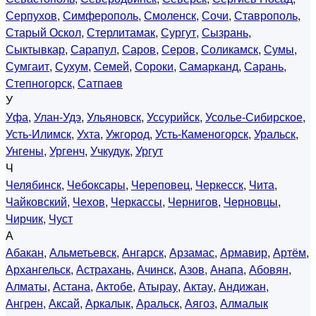
Серпухов
,
Симферополь
,
Смоленск
,
Сочи
,
Ставрополь
,
Старый Оскол
,
Стерлитамак
,
Сургут
,
Сызрань
,
Сыктывкар
,
Сарапул
,
Саров
,
Серов
,
Соликамск
,
Сумы
,
Сумгаит
,
Сухум
,
Семей
,
Сороки
,
Самарканд
,
Сарань
,
Степногорск
,
Сатпаев
У
Уфа
,
Улан-Удэ
,
Ульяновск
,
Уссурийск
,
Усолье-Сибирское
,
Усть-Илимск
,
Ухта
,
Ужгород
,
Усть-Каменогорск
,
Уральск
,
Унгены
,
Ургенч
,
Учкудук
,
Ургут
Ч
Челябинск
,
Чебоксары
,
Череповец
,
Черкесск
,
Чита
,
Чайковский
,
Чехов
,
Черкассы
,
Чернигов
,
Черновцы
,
Чирчик
,
Чуст
А
Абакан
,
Альметьевск
,
Ангарск
,
Арзамас
,
Армавир
,
Артём
,
Архангельск
,
Астрахань
,
Ачинск
,
Азов
,
Анапа
,
Абовян
,
Алматы
,
Астана
,
Актобе
,
Атырау
,
Актау
,
Андижан
,
Ангрен
,
Аксай
,
Аркалык
,
Аральск
,
Аягоз
,
Алмалык