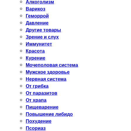
Алкоголизм
Варикоз
Геморрой
Давление
Другие товары
Зрение и слух
Иммунитет
Красота
Курение
Мочеполовая система
Мужское здоровье
Нервная система
От грибка
От паразитов
От храпа
Пищеварение
Повышение либидо
Похудение
Псориаз