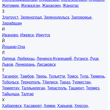
Житомир
,
Жезказган
,
Жанаозен
,
Жанатас
З
Златоуст
,
Зеленоград
,
Зеленодольск
,
Запорожье
,
Зарафшан
И
Иваново
,
Ижевск
,
Иркутск
Й
Йошкар-Ола
Л
Липецк
,
Люберцы
,
Ленинск-Кузнецкий
,
Луганск
,
Луцк
,
Львов
,
Ленкорань
,
Лисаковск
Т
Таганрог
,
Тамбов
,
Тверь
,
Тольятти
,
Томск
,
Тула
,
Тюмень
,
Тобольск
,
Тернополь
,
Тбилиси
,
Тараз
,
Туркестан
,
Темиртау
,
Талдыкорган
,
Тирасполь
,
Ташкент
,
Термез
,
Тайынша
,
Талгар
Х
Хабаровск
,
Хасавюрт
,
Химки
,
Харьков
,
Херсон
,