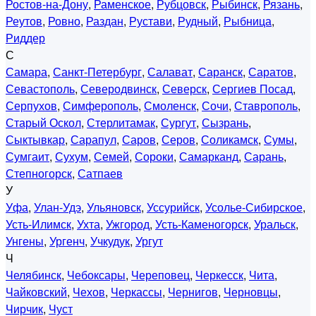
Ростов-на-Дону
,
Раменское
,
Рубцовск
,
Рыбинск
,
Рязань
,
Реутов
,
Ровно
,
Раздан
,
Рустави
,
Рудный
,
Рыбница
,
Риддер
С
Самара
,
Санкт-Петербург
,
Салават
,
Саранск
,
Саратов
,
Севастополь
,
Северодвинск
,
Северск
,
Сергиев Посад
,
Серпухов
,
Симферополь
,
Смоленск
,
Сочи
,
Ставрополь
,
Старый Оскол
,
Стерлитамак
,
Сургут
,
Сызрань
,
Сыктывкар
,
Сарапул
,
Саров
,
Серов
,
Соликамск
,
Сумы
,
Сумгаит
,
Сухум
,
Семей
,
Сороки
,
Самарканд
,
Сарань
,
Степногорск
,
Сатпаев
У
Уфа
,
Улан-Удэ
,
Ульяновск
,
Уссурийск
,
Усолье-Сибирское
,
Усть-Илимск
,
Ухта
,
Ужгород
,
Усть-Каменогорск
,
Уральск
,
Унгены
,
Ургенч
,
Учкудук
,
Ургут
Ч
Челябинск
,
Чебоксары
,
Череповец
,
Черкесск
,
Чита
,
Чайковский
,
Чехов
,
Черкассы
,
Чернигов
,
Черновцы
,
Чирчик
,
Чуст