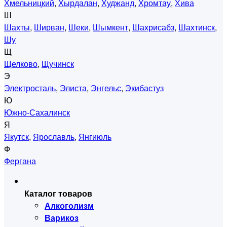
Хмельницкий
,
Хырдалан
,
Худжанд
,
Хромтау
,
Хива
Ш
Шахты
,
Ширван
,
Шеки
,
Шымкент
,
Шахрисабз
,
Шахтинск
,
Шу
Щ
Щелково
,
Щучинск
Э
Электросталь
,
Элиста
,
Энгельс
,
Экибастуз
Ю
Южно-Сахалинск
Я
Якутск
,
Ярославль
,
Янгиюль
Ф
Фергана
Каталог товаров
Алкоголизм
Варикоз