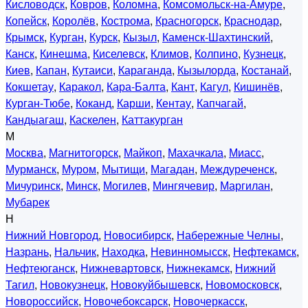
Кисловодск
,
Ковров
,
Коломна
,
Комсомольск-на-Амуре
,
Копейск
,
Королёв
,
Кострома
,
Красногорск
,
Краснодар
,
Крымск
,
Курган
,
Курск
,
Кызыл
,
Каменск-Шахтинский
,
Канск
,
Кинешма
,
Киселевск
,
Климов
,
Колпино
,
Кузнецк
,
Киев
,
Капан
,
Кутаиси
,
Караганда
,
Кызылорда
,
Костанай
,
Кокшетау
,
Каракол
,
Кара-Балта
,
Кант
,
Кагул
,
Кишинёв
,
Курган-Тюбе
,
Коканд
,
Карши
,
Кентау
,
Капчагай
,
Кандыагаш
,
Каскелен
,
Каттакурган
М
Москва
,
Магнитогорск
,
Майкоп
,
Махачкала
,
Миасс
,
Мурманск
,
Муром
,
Мытищи
,
Магадан
,
Междуреченск
,
Мичуринск
,
Минск
,
Могилев
,
Мингячевир
,
Маргилан
,
Мубарек
Н
Нижний Новгород
,
Новосибирск
,
Набережные Челны
,
Назрань
,
Нальчик
,
Находка
,
Невинномысск
,
Нефтекамск
,
Нефтеюганск
,
Нижневартовск
,
Нижнекамск
,
Нижний
Тагил
,
Новокузнецк
,
Новокуйбышевск
,
Новомосковск
,
Новороссийск
,
Новочебоксарск
,
Новочеркасск
,