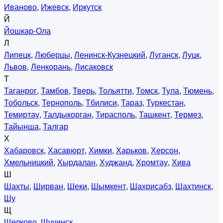
Иваново
,
Ижевск
,
Иркутск
Й
Йошкар-Ола
Л
Липецк
,
Люберцы
,
Ленинск-Кузнецкий
,
Луганск
,
Луцк
,
Львов
,
Ленкорань
,
Лисаковск
Т
Таганрог
,
Тамбов
,
Тверь
,
Тольятти
,
Томск
,
Тула
,
Тюмень
,
Тобольск
,
Тернополь
,
Тбилиси
,
Тараз
,
Туркестан
,
Темиртау
,
Талдыкорган
,
Тирасполь
,
Ташкент
,
Термез
,
Тайынша
,
Талгар
Х
Хабаровск
,
Хасавюрт
,
Химки
,
Харьков
,
Херсон
,
Хмельницкий
,
Хырдалан
,
Худжанд
,
Хромтау
,
Хива
Ш
Шахты
,
Ширван
,
Шеки
,
Шымкент
,
Шахрисабз
,
Шахтинск
,
Шу
Щ
Щелково
,
Щучинск