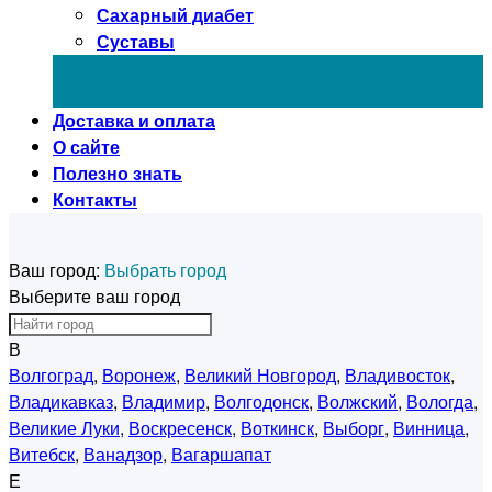
Сахарный диабет
Суставы
Доставка и оплата
О сайте
Полезно знать
Контакты
Ваш город:
Выбрать город
Выберите ваш город
В
Волгоград
,
Воронеж
,
Великий Новгород
,
Владивосток
,
Владикавказ
,
Владимир
,
Волгодонск
,
Волжский
,
Вологда
,
Великие Луки
,
Воскресенск
,
Воткинск
,
Выборг
,
Винница
,
Витебск
,
Ванадзор
,
Вагаршапат
Е