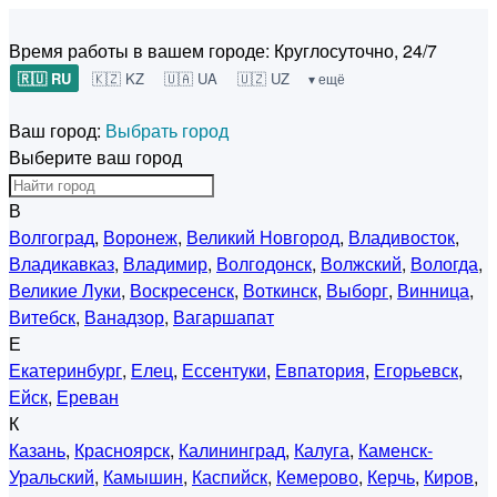
Время работы в вашем городе:
Круглосуточно, 24/7
🇷🇺 RU
🇰🇿 KZ
🇺🇦 UA
🇺🇿 UZ
▾ ещё
Ваш город:
Выбрать город
Выберите ваш город
В
Волгоград
,
Воронеж
,
Великий Новгород
,
Владивосток
,
Владикавказ
,
Владимир
,
Волгодонск
,
Волжский
,
Вологда
,
Великие Луки
,
Воскресенск
,
Воткинск
,
Выборг
,
Винница
,
Витебск
,
Ванадзор
,
Вагаршапат
Е
Екатеринбург
,
Елец
,
Ессентуки
,
Евпатория
,
Егорьевск
,
Ейск
,
Ереван
К
Казань
,
Красноярск
,
Калининград
,
Калуга
,
Каменск-
Уральский
,
Камышин
,
Каспийск
,
Кемерово
,
Керчь
,
Киров
,