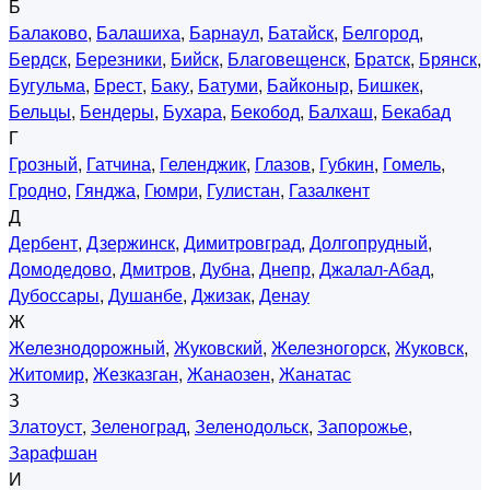
Б
Балаково
,
Балашиха
,
Барнаул
,
Батайск
,
Белгород
,
Бердск
,
Березники
,
Бийск
,
Благовещенск
,
Братск
,
Брянск
,
Бугульма
,
Брест
,
Баку
,
Батуми
,
Байконыр
,
Бишкек
,
Бельцы
,
Бендеры
,
Бухара
,
Бекобод
,
Балхаш
,
Бекабад
Г
Грозный
,
Гатчина
,
Геленджик
,
Глазов
,
Губкин
,
Гомель
,
Гродно
,
Гянджа
,
Гюмри
,
Гулистан
,
Газалкент
Д
Дербент
,
Дзержинск
,
Димитровград
,
Долгопрудный
,
Домодедово
,
Дмитров
,
Дубна
,
Днепр
,
Джалал-Абад
,
Дубоссары
,
Душанбе
,
Джизак
,
Денау
Ж
Железнодорожный
,
Жуковский
,
Железногорск
,
Жуковск
,
Житомир
,
Жезказган
,
Жанаозен
,
Жанатас
З
Златоуст
,
Зеленоград
,
Зеленодольск
,
Запорожье
,
Зарафшан
И