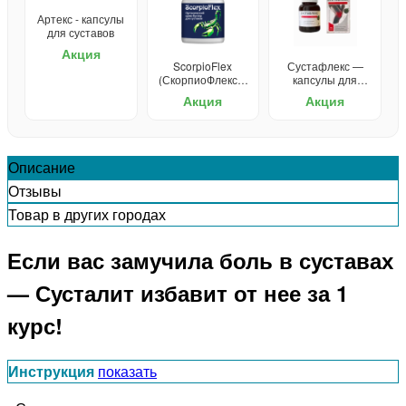
Артекс - капсулы
для суставов
Акция
ScorpioFlex
Сустафлекс —
(СкорпиоФлекс) -
капсулы для
крем для
суставов
Акция
Акция
суставов
Описание
Отзывы
Товар в других городах
Если вас замучила боль в суставах
— Сусталит избавит от нее за 1
курс!
Инструкция
показать