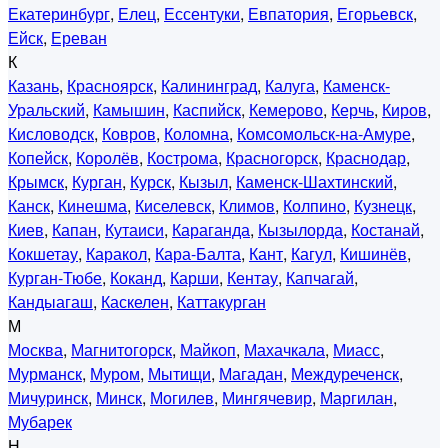
Екатеринбург
,
Елец
,
Ессентуки
,
Евпатория
,
Егорьевск
,
Ейск
,
Ереван
К
Казань
,
Красноярск
,
Калининград
,
Калуга
,
Каменск-
Уральский
,
Камышин
,
Каспийск
,
Кемерово
,
Керчь
,
Киров
,
Кисловодск
,
Ковров
,
Коломна
,
Комсомольск-на-Амуре
,
Копейск
,
Королёв
,
Кострома
,
Красногорск
,
Краснодар
,
Крымск
,
Курган
,
Курск
,
Кызыл
,
Каменск-Шахтинский
,
Канск
,
Кинешма
,
Киселевск
,
Климов
,
Колпино
,
Кузнецк
,
Киев
,
Капан
,
Кутаиси
,
Караганда
,
Кызылорда
,
Костанай
,
Кокшетау
,
Каракол
,
Кара-Балта
,
Кант
,
Кагул
,
Кишинёв
,
Курган-Тюбе
,
Коканд
,
Карши
,
Кентау
,
Капчагай
,
Кандыагаш
,
Каскелен
,
Каттакурган
М
Москва
,
Магнитогорск
,
Майкоп
,
Махачкала
,
Миасс
,
Мурманск
,
Муром
,
Мытищи
,
Магадан
,
Междуреченск
,
Мичуринск
,
Минск
,
Могилев
,
Мингячевир
,
Маргилан
,
Мубарек
Н