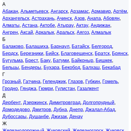
А
Абакан
,
Альметьевск
,
Ангарск
,
Арзамас
,
Армавир
,
Артём
,
Архангельск
,
Астрахань
,
Ачинск
,
Азов
,
Анапа
,
Абовян
,
Алматы
,
Астана
,
Актобе
,
Атырау
,
Актау
,
Андижан
,
Ангрен
,
Аксай
,
Аркалык
,
Аральск
,
Аягоз
,
Алмалык
Б
Балаково
,
Балашиха
,
Барнаул
,
Батайск
,
Белгород
,
Бердск
,
Березники
,
Бийск
,
Благовещенск
,
Братск
,
Брянск
,
Бугульма
,
Брест
,
Баку
,
Батуми
,
Байконыр
,
Бишкек
,
Бельцы
,
Бендеры
,
Бухара
,
Бекобод
,
Балхаш
,
Бекабад
Г
Грозный
,
Гатчина
,
Геленджик
,
Глазов
,
Губкин
,
Гомель
,
Гродно
,
Гянджа
,
Гюмри
,
Гулистан
,
Газалкент
Д
Дербент
,
Дзержинск
,
Димитровград
,
Долгопрудный
,
Домодедово
,
Дмитров
,
Дубна
,
Днепр
,
Джалал-Абад
,
Дубоссары
,
Душанбе
,
Джизак
,
Денау
Ж
Железнодорожный
,
Жуковский
,
Железногорск
,
Жуковск
,