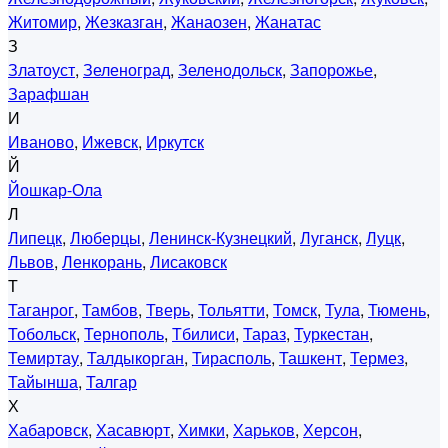
Житомир
,
Жезказган
,
Жанаозен
,
Жанатас
З
Златоуст
,
Зеленоград
,
Зеленодольск
,
Запорожье
,
Зарафшан
И
Иваново
,
Ижевск
,
Иркутск
Й
Йошкар-Ола
Л
Липецк
,
Люберцы
,
Ленинск-Кузнецкий
,
Луганск
,
Луцк
,
Львов
,
Ленкорань
,
Лисаковск
Т
Таганрог
,
Тамбов
,
Тверь
,
Тольятти
,
Томск
,
Тула
,
Тюмень
,
Тобольск
,
Тернополь
,
Тбилиси
,
Тараз
,
Туркестан
,
Темиртау
,
Талдыкорган
,
Тирасполь
,
Ташкент
,
Термез
,
Тайынша
,
Талгар
Х
Хабаровск
,
Хасавюрт
,
Химки
,
Харьков
,
Херсон
,