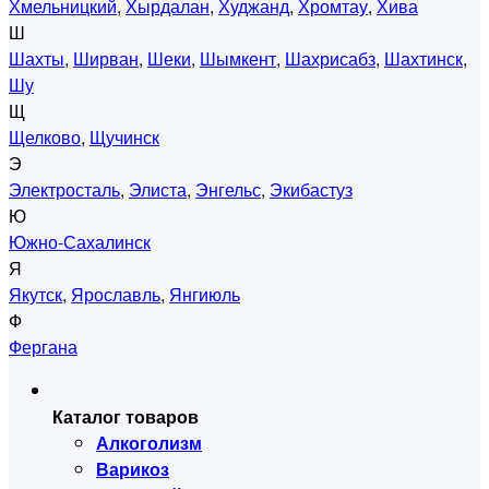
Хмельницкий
,
Хырдалан
,
Худжанд
,
Хромтау
,
Хива
Ш
Шахты
,
Ширван
,
Шеки
,
Шымкент
,
Шахрисабз
,
Шахтинск
,
Шу
Щ
Щелково
,
Щучинск
Э
Электросталь
,
Элиста
,
Энгельс
,
Экибастуз
Ю
Южно-Сахалинск
Я
Якутск
,
Ярославль
,
Янгиюль
Ф
Фергана
Каталог товаров
Алкоголизм
Варикоз