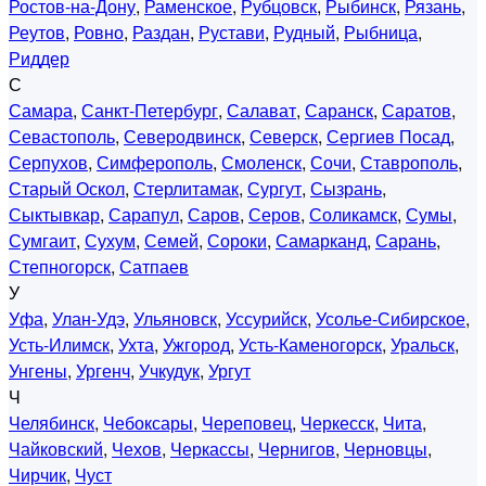
Ростов-на-Дону
,
Раменское
,
Рубцовск
,
Рыбинск
,
Рязань
,
Реутов
,
Ровно
,
Раздан
,
Рустави
,
Рудный
,
Рыбница
,
Риддер
С
Самара
,
Санкт-Петербург
,
Салават
,
Саранск
,
Саратов
,
Севастополь
,
Северодвинск
,
Северск
,
Сергиев Посад
,
Серпухов
,
Симферополь
,
Смоленск
,
Сочи
,
Ставрополь
,
Старый Оскол
,
Стерлитамак
,
Сургут
,
Сызрань
,
Сыктывкар
,
Сарапул
,
Саров
,
Серов
,
Соликамск
,
Сумы
,
Сумгаит
,
Сухум
,
Семей
,
Сороки
,
Самарканд
,
Сарань
,
Степногорск
,
Сатпаев
У
Уфа
,
Улан-Удэ
,
Ульяновск
,
Уссурийск
,
Усолье-Сибирское
,
Усть-Илимск
,
Ухта
,
Ужгород
,
Усть-Каменогорск
,
Уральск
,
Унгены
,
Ургенч
,
Учкудук
,
Ургут
Ч
Челябинск
,
Чебоксары
,
Череповец
,
Черкесск
,
Чита
,
Чайковский
,
Чехов
,
Черкассы
,
Чернигов
,
Черновцы
,
Чирчик
,
Чуст