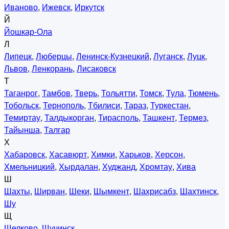
Иваново
,
Ижевск
,
Иркутск
Й
Йошкар-Ола
Л
Липецк
,
Люберцы
,
Ленинск-Кузнецкий
,
Луганск
,
Луцк
,
Львов
,
Ленкорань
,
Лисаковск
Т
Таганрог
,
Тамбов
,
Тверь
,
Тольятти
,
Томск
,
Тула
,
Тюмень
,
Тобольск
,
Тернополь
,
Тбилиси
,
Тараз
,
Туркестан
,
Темиртау
,
Талдыкорган
,
Тирасполь
,
Ташкент
,
Термез
,
Тайынша
,
Талгар
Х
Хабаровск
,
Хасавюрт
,
Химки
,
Харьков
,
Херсон
,
Хмельницкий
,
Хырдалан
,
Худжанд
,
Хромтау
,
Хива
Ш
Шахты
,
Ширван
,
Шеки
,
Шымкент
,
Шахрисабз
,
Шахтинск
,
Шу
Щ
Щелково
,
Щучинск