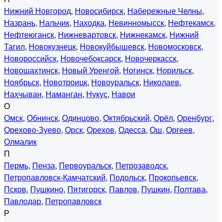
Нижний Новгород
,
Новосибирск
,
Набережные Челны
,
Назрань
,
Нальчик
,
Находка
,
Невинномысск
,
Нефтекамск
,
Нефтеюганск
,
Нижневартовск
,
Нижнекамск
,
Нижний
Тагил
,
Новокузнецк
,
Новокуйбышевск
,
Новомосковск
,
Новороссийск
,
Новочебоксарск
,
Новочеркасск
,
Новошахтинск
,
Новый Уренгой
,
Ногинск
,
Норильск
,
Ноябрьск
,
Новотроицк
,
Новоуральск
,
Николаев
,
Нахчыван
,
Наманган
,
Нукус
,
Навои
О
Омск
,
Обнинск
,
Одинцово
,
Октябрьский
,
Орёл
,
Оренбург
,
Орехово-Зуево
,
Орск
,
Орехов
,
Одесса
,
Ош
,
Оргеев
,
Олмалик
П
Пермь
,
Пенза
,
Первоуральск
,
Петрозаводск
,
Петропавловск-Камчатский
,
Подольск
,
Прокопьевск
,
Псков
,
Пушкино
,
Пятигорск
,
Павлов
,
Пушкин
,
Полтава
,
Павлодар
,
Петропавловск
Р