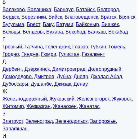
Б
Балаково
,
Балашиха
,
Барнаул
,
Батайск
,
Белгород
,
Бердск
,
Березники
,
Бийск
,
Благовещенск
,
Братск
,
Брянск
,
Бугульма
,
Брест
,
Баку
,
Батуми
,
Байконыр
,
Бишкек
,
Бельцы
,
Бендеры
,
Бухара
,
Бекобод
,
Балхаш
,
Бекабад
Г
Грозный
,
Гатчина
,
Геленджик
,
Глазов
,
Губкин
,
Гомель
,
Гродно
,
Гянджа
,
Гюмри
,
Гулистан
,
Газалкент
Д
Дербент
,
Дзержинск
,
Димитровград
,
Долгопрудный
,
Домодедово
,
Дмитров
,
Дубна
,
Днепр
,
Джалал-Абад
,
Дубоссары
,
Душанбе
,
Джизак
,
Денау
Ж
Железнодорожный
,
Жуковский
,
Железногорск
,
Жуковск
,
Житомир
,
Жезказган
,
Жанаозен
,
Жанатас
З
Златоуст
,
Зеленоград
,
Зеленодольск
,
Запорожье
,
Зарафшан
И