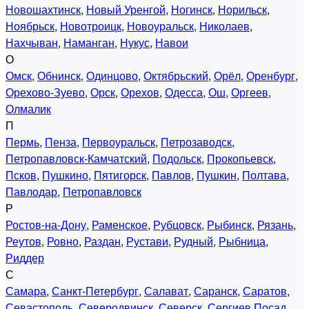
Новошахтинск
,
Новый Уренгой
,
Ногинск
,
Норильск
,
Ноябрьск
,
Новотроицк
,
Новоуральск
,
Николаев
,
Нахчыван
,
Наманган
,
Нукус
,
Навои
О
Омск
,
Обнинск
,
Одинцово
,
Октябрьский
,
Орёл
,
Оренбург
,
Орехово-Зуево
,
Орск
,
Орехов
,
Одесса
,
Ош
,
Оргеев
,
Олмалик
П
Пермь
,
Пенза
,
Первоуральск
,
Петрозаводск
,
Петропавловск-Камчатский
,
Подольск
,
Прокопьевск
,
Псков
,
Пушкино
,
Пятигорск
,
Павлов
,
Пушкин
,
Полтава
,
Павлодар
,
Петропавловск
Р
Ростов-на-Дону
,
Раменское
,
Рубцовск
,
Рыбинск
,
Рязань
,
Реутов
,
Ровно
,
Раздан
,
Рустави
,
Рудный
,
Рыбница
,
Риддер
С
Самара
,
Санкт-Петербург
,
Салават
,
Саранск
,
Саратов
,
Севастополь
,
Северодвинск
,
Северск
,
Сергиев Посад
,