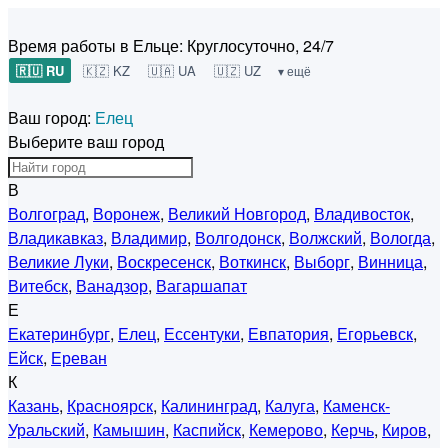
Время работы в Ельце:
Круглосуточно, 24/7
🇷🇺 RU
🇰🇿 KZ
🇺🇦 UA
🇺🇿 UZ
▾ ещё
Ваш город:
Елец
Выберите ваш город
В
Волгоград
,
Воронеж
,
Великий Новгород
,
Владивосток
,
Владикавказ
,
Владимир
,
Волгодонск
,
Волжский
,
Вологда
,
Великие Луки
,
Воскресенск
,
Воткинск
,
Выборг
,
Винница
,
Витебск
,
Ванадзор
,
Вагаршапат
Е
Екатеринбург
,
Елец
,
Ессентуки
,
Евпатория
,
Егорьевск
,
Ейск
,
Ереван
К
Казань
,
Красноярск
,
Калининград
,
Калуга
,
Каменск-
Уральский
,
Камышин
,
Каспийск
,
Кемерово
,
Керчь
,
Киров
,