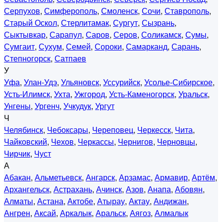
Серпухов
,
Симферополь
,
Смоленск
,
Сочи
,
Ставрополь
,
Старый Оскол
,
Стерлитамак
,
Сургут
,
Сызрань
,
Сыктывкар
,
Сарапул
,
Саров
,
Серов
,
Соликамск
,
Сумы
,
Сумгаит
,
Сухум
,
Семей
,
Сороки
,
Самарканд
,
Сарань
,
Степногорск
,
Сатпаев
У
Уфа
,
Улан-Удэ
,
Ульяновск
,
Уссурийск
,
Усолье-Сибирское
,
Усть-Илимск
,
Ухта
,
Ужгород
,
Усть-Каменогорск
,
Уральск
,
Унгены
,
Ургенч
,
Учкудук
,
Ургут
Ч
Челябинск
,
Чебоксары
,
Череповец
,
Черкесск
,
Чита
,
Чайковский
,
Чехов
,
Черкассы
,
Чернигов
,
Черновцы
,
Чирчик
,
Чуст
А
Абакан
,
Альметьевск
,
Ангарск
,
Арзамас
,
Армавир
,
Артём
,
Архангельск
,
Астрахань
,
Ачинск
,
Азов
,
Анапа
,
Абовян
,
Алматы
,
Астана
,
Актобе
,
Атырау
,
Актау
,
Андижан
,
Ангрен
,
Аксай
,
Аркалык
,
Аральск
,
Аягоз
,
Алмалык