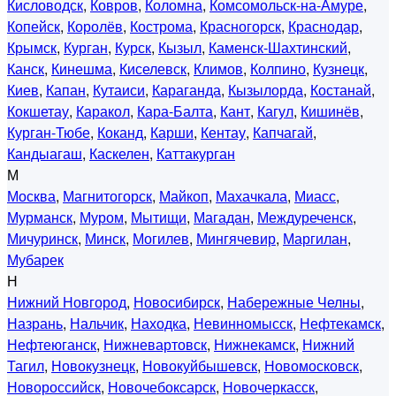
Кисловодск
,
Ковров
,
Коломна
,
Комсомольск-на-Амуре
,
Копейск
,
Королёв
,
Кострома
,
Красногорск
,
Краснодар
,
Крымск
,
Курган
,
Курск
,
Кызыл
,
Каменск-Шахтинский
,
Канск
,
Кинешма
,
Киселевск
,
Климов
,
Колпино
,
Кузнецк
,
Киев
,
Капан
,
Кутаиси
,
Караганда
,
Кызылорда
,
Костанай
,
Кокшетау
,
Каракол
,
Кара-Балта
,
Кант
,
Кагул
,
Кишинёв
,
Курган-Тюбе
,
Коканд
,
Карши
,
Кентау
,
Капчагай
,
Кандыагаш
,
Каскелен
,
Каттакурган
М
Москва
,
Магнитогорск
,
Майкоп
,
Махачкала
,
Миасс
,
Мурманск
,
Муром
,
Мытищи
,
Магадан
,
Междуреченск
,
Мичуринск
,
Минск
,
Могилев
,
Мингячевир
,
Маргилан
,
Мубарек
Н
Нижний Новгород
,
Новосибирск
,
Набережные Челны
,
Назрань
,
Нальчик
,
Находка
,
Невинномысск
,
Нефтекамск
,
Нефтеюганск
,
Нижневартовск
,
Нижнекамск
,
Нижний
Тагил
,
Новокузнецк
,
Новокуйбышевск
,
Новомосковск
,
Новороссийск
,
Новочебоксарск
,
Новочеркасск
,