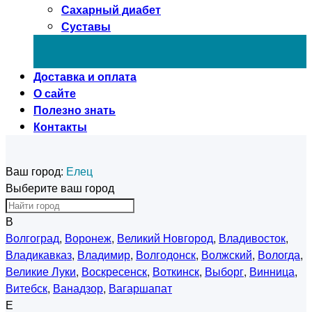
Сахарный диабет
Суставы
Доставка и оплата
О сайте
Полезно знать
Контакты
Ваш город:
Елец
Выберите ваш город
В
Волгоград
,
Воронеж
,
Великий Новгород
,
Владивосток
,
Владикавказ
,
Владимир
,
Волгодонск
,
Волжский
,
Вологда
,
Великие Луки
,
Воскресенск
,
Воткинск
,
Выборг
,
Винница
,
Витебск
,
Ванадзор
,
Вагаршапат
Е