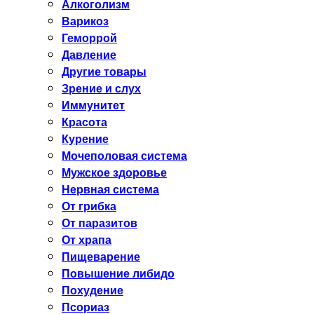
Алкоголизм
Варикоз
Геморрой
Давление
Другие товары
Зрение и слух
Иммунитет
Красота
Курение
Мочеполовая система
Мужское здоровье
Нервная система
От грибка
От паразитов
От храпа
Пищеварение
Повышение либидо
Похудение
Псориаз