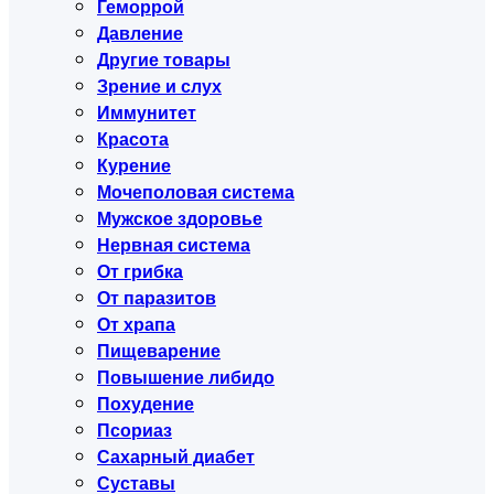
Геморрой
Давление
Другие товары
Зрение и слух
Иммунитет
Красота
Курение
Мочеполовая система
Мужское здоровье
Нервная система
От грибка
От паразитов
От храпа
Пищеварение
Повышение либидо
Похудение
Псориаз
Сахарный диабет
Суставы