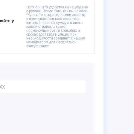
*Для общего удобства цена указана
в рублях. После того, как вы нажали
"Купить" и отправили свои данные,
с вами свяжется наш оператор,
няйте у
который назовёт сумму в валюте
вашей страны, а также
проконсультирует о способах и
сроках доставки в Ельце. При
необходимости соединит с нашим
менеджером для бесплатной
консультации.