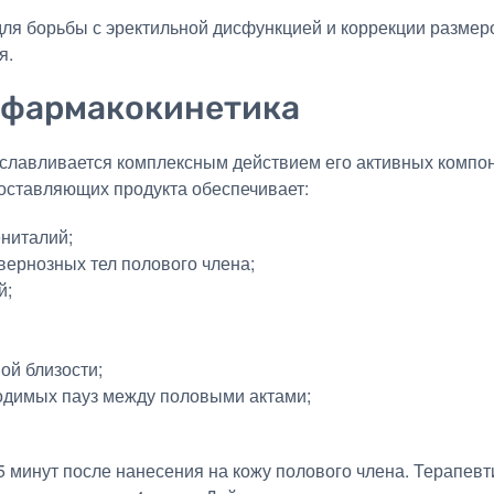
ля борьбы с эректильной дисфункцией и коррекции размер
я.
 фармакокинетика
уславливается комплексным действием его активных компо
составляющих продукта обеспечивает:
ениталий;
вернозных тел полового члена;
й;
ой близости;
одимых пауз между половыми актами;
5 минут после нанесения на кожу полового члена. Терапев