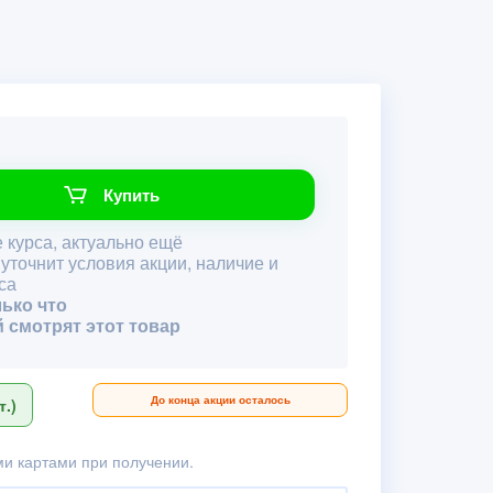
Купить
 курса, актуально ещё
 уточнит условия акции, наличие и
са
лько что
й смотрят этот товар
До конца акции осталось
.)
и картами при получении.