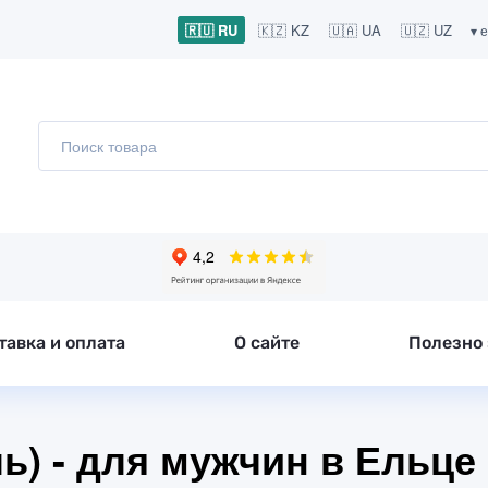
🇷🇺 RU
🇰🇿 KZ
🇺🇦 UA
🇺🇿 UZ
▾ 
тавка и оплата
О сайте
Полезно 
ль) - для мужчин в Ельце