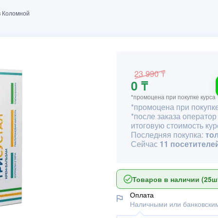
в Коломной
23 990 ₸
0 ₸
*промоцена при покупке курса
*промоцена при покупке
*после заказа оператор
итоговую стоимость кур
Последняя покупка:
то
Сейчас
11 посетителе
Товаров в наличии (25шт
Оплата
Наличными или банковским