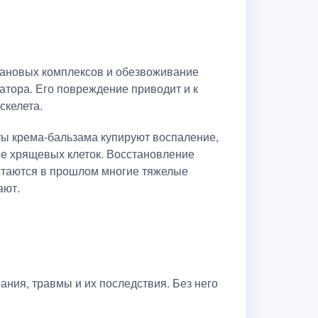
кановых комплексов и обезвоживание
атора. Его повреждение приводит и к
скелета.
ы крема-бальзама купируют воспаление,
е хрящевых клеток. Восстановление
остаются в прошлом многие тяжелые
ают.
ния, травмы и их последствия. Без него