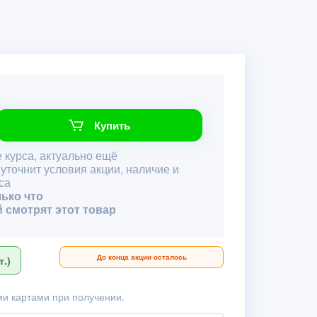
Купить
 курса, актуально ещё
 уточнит условия акции, наличие и
са
лько что
й смотрят этот товар
До конца акции осталось
.)
и картами при получении.