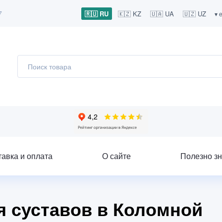
7
🇷🇺 RU
🇰🇿 KZ
🇺🇦 UA
🇺🇿 UZ
▾ 
тавка и оплата
О сайте
Полезно зн
я суставов в Коломной