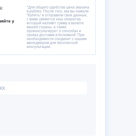
*Для общего удобства цена указана
й:
в рублях. После того, как вы нажали
"Купить" и отправили свои данные,
с вами свяжется наш оператор,
няйте у
который назовёт сумму в валюте
вашей страны, а также
проконсультирует о способах и
сроках доставки в Коломной. При
необходимости соединит с нашим
менеджером для бесплатной
консультации.