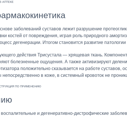
армакокинетика
снове заболеваний суставов лежит разрушение протеогли
ки костей от повреждения, играя роль природного амортиз
оцесс дегенерации. Итогом становится развитие патологии 
ющего действия Трисустала — хрящевая ткань. Компонент
няют болезненные ощущения. А также активизируют делени
тизатора положительно сказывается на работе суставов, 
 непосредственно в коже, в системный кровоток не проник
нию
 воспалительные и дегенеративно-дистрофические заболева