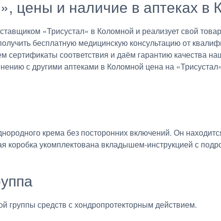
л», цены и наличие в аптеках в
авщиком «Трисустал» в Коломной и реализует свой товар 
получить бесплатную медицинскую консультацию от квалиф
ем сертификаты соответствия и даём гарантию качества на
внению с другими аптеками в Коломной цена на «Трисустал»
днородного крема без посторонних включений. Он находитс
ная коробка укомплектована вкладышем-инструкцией с под
руппа
й группы средств с хондропротекторным действием.