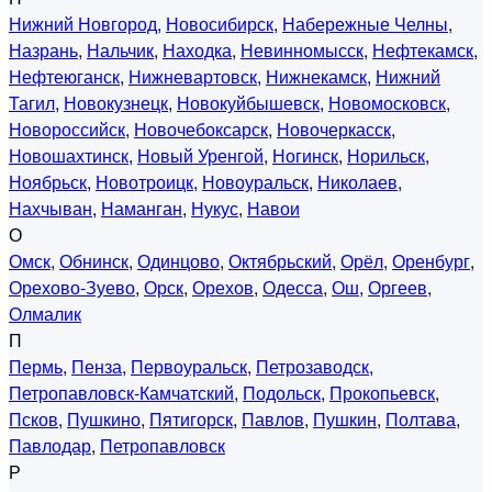
Нижний Новгород
,
Новосибирск
,
Набережные Челны
,
Назрань
,
Нальчик
,
Находка
,
Невинномысск
,
Нефтекамск
,
Нефтеюганск
,
Нижневартовск
,
Нижнекамск
,
Нижний
Тагил
,
Новокузнецк
,
Новокуйбышевск
,
Новомосковск
,
Новороссийск
,
Новочебоксарск
,
Новочеркасск
,
Новошахтинск
,
Новый Уренгой
,
Ногинск
,
Норильск
,
Ноябрьск
,
Новотроицк
,
Новоуральск
,
Николаев
,
Нахчыван
,
Наманган
,
Нукус
,
Навои
О
Омск
,
Обнинск
,
Одинцово
,
Октябрьский
,
Орёл
,
Оренбург
,
Орехово-Зуево
,
Орск
,
Орехов
,
Одесса
,
Ош
,
Оргеев
,
Олмалик
П
Пермь
,
Пенза
,
Первоуральск
,
Петрозаводск
,
Петропавловск-Камчатский
,
Подольск
,
Прокопьевск
,
Псков
,
Пушкино
,
Пятигорск
,
Павлов
,
Пушкин
,
Полтава
,
Павлодар
,
Петропавловск
Р