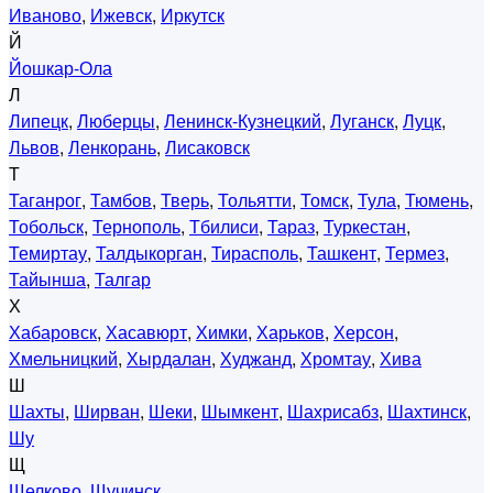
Иваново
,
Ижевск
,
Иркутск
Й
Йошкар-Ола
Л
Липецк
,
Люберцы
,
Ленинск-Кузнецкий
,
Луганск
,
Луцк
,
Львов
,
Ленкорань
,
Лисаковск
Т
Таганрог
,
Тамбов
,
Тверь
,
Тольятти
,
Томск
,
Тула
,
Тюмень
,
Тобольск
,
Тернополь
,
Тбилиси
,
Тараз
,
Туркестан
,
Темиртау
,
Талдыкорган
,
Тирасполь
,
Ташкент
,
Термез
,
Тайынша
,
Талгар
Х
Хабаровск
,
Хасавюрт
,
Химки
,
Харьков
,
Херсон
,
Хмельницкий
,
Хырдалан
,
Худжанд
,
Хромтау
,
Хива
Ш
Шахты
,
Ширван
,
Шеки
,
Шымкент
,
Шахрисабз
,
Шахтинск
,
Шу
Щ
Щелково
,
Щучинск