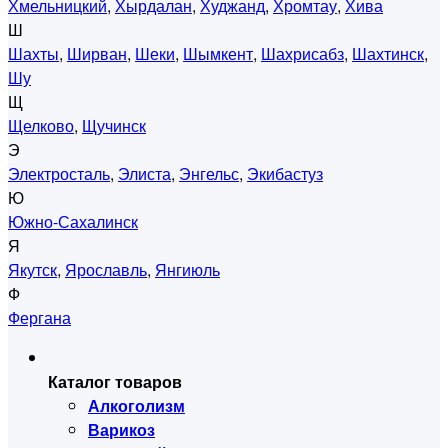
Хмельницкий
,
Хырдалан
,
Худжанд
,
Хромтау
,
Хива
Ш
Шахты
,
Ширван
,
Шеки
,
Шымкент
,
Шахрисабз
,
Шахтинск
,
Шу
Щ
Щелково
,
Щучинск
Э
Электросталь
,
Элиста
,
Энгельс
,
Экибастуз
Ю
Южно-Сахалинск
Я
Якутск
,
Ярославль
,
Янгиюль
Ф
Фергана
Каталог товаров
Алкоголизм
Варикоз