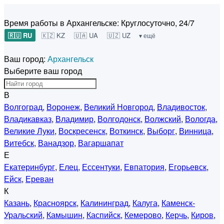
Время работы в Архангельске:
Круглосуточно, 24/7
🇷🇺 RU
🇰🇿 KZ
🇺🇦 UA
🇺🇿 UZ
▾ ещё
Ваш город:
Архангельск
Выберите ваш город
В
Волгоград
,
Воронеж
,
Великий Новгород
,
Владивосток
,
Владикавказ
,
Владимир
,
Волгодонск
,
Волжский
,
Вологда
,
Великие Луки
,
Воскресенск
,
Воткинск
,
Выборг
,
Винница
,
Витебск
,
Ванадзор
,
Вагаршапат
Е
Екатеринбург
,
Елец
,
Ессентуки
,
Евпатория
,
Егорьевск
,
Ейск
,
Ереван
К
Казань
,
Красноярск
,
Калининград
,
Калуга
,
Каменск-
Уральский
,
Камышин
,
Каспийск
,
Кемерово
,
Керчь
,
Киров
,