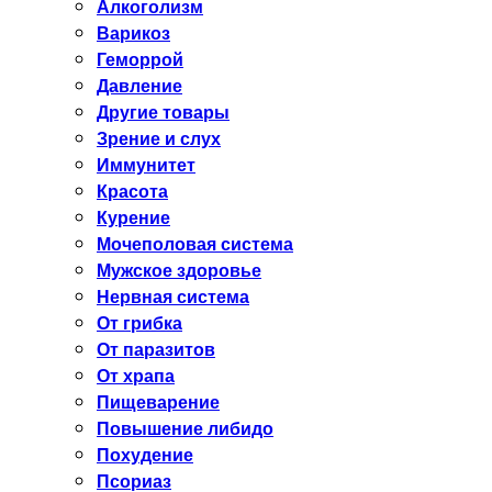
Алкоголизм
Варикоз
Геморрой
Давление
Другие товары
Зрение и слух
Иммунитет
Красота
Курение
Мочеполовая система
Мужское здоровье
Нервная система
От грибка
От паразитов
От храпа
Пищеварение
Повышение либидо
Похудение
Псориаз