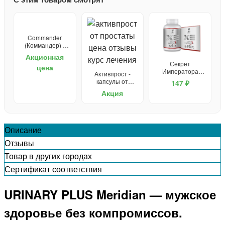
Commander
(Коммандер) -
капли для
Акционная
потенции
Секрет
цена
Императора
Активпрост -
препарат для
капсулы от
147 ₽
мужчин
простатита
Акция
Описание
Отзывы
Товар в других городах
Сертификат соответствия
URINARY PLUS Meridian — мужское
здоровье без компромиссов.