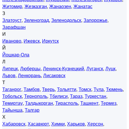
Житомир
,
Жезказган
,
Жанаозен
,
Жанатас
З
Златоуст
,
Зеленоград
,
Зеленодольск
,
Запорожье
,
Зарафшан
И
Иваново
,
Ижевск
,
Иркутск
Й
Йошкар-Ола
Л
Липецк
,
Люберцы
,
Ленинск-Кузнецкий
,
Луганск
,
Луцк
,
Львов
,
Ленкорань
,
Лисаковск
Т
Таганрог
,
Тамбов
,
Тверь
,
Тольятти
,
Томск
,
Тула
,
Тюмень
,
Тобольск
,
Тернополь
,
Тбилиси
,
Тараз
,
Туркестан
,
Темиртау
,
Талдыкорган
,
Тирасполь
,
Ташкент
,
Термез
,
Тайынша
,
Талгар
Х
Хабаровск
,
Хасавюрт
,
Химки
,
Харьков
,
Херсон
,