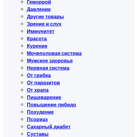
Геморрой
Давление
Другие товары
Зрение и слух
Иммунитет
Красота
Курение
Мочеполовая система
Мужское здоровье
Нервная система
От грибка
От паразитов
От храпа
Пищеварение
Повышение либидо
Похудение
Псориаз
Сахарный диабет
Суставы