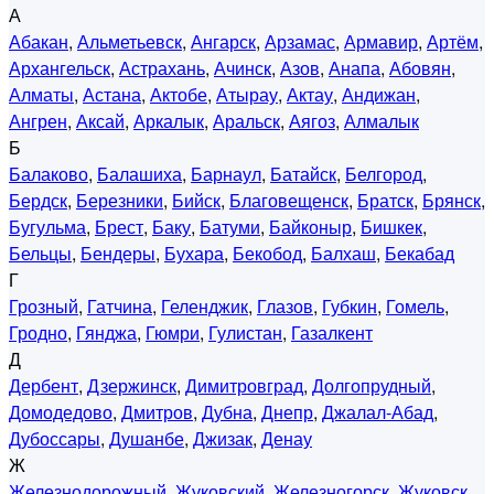
А
Абакан
,
Альметьевск
,
Ангарск
,
Арзамас
,
Армавир
,
Артём
,
Архангельск
,
Астрахань
,
Ачинск
,
Азов
,
Анапа
,
Абовян
,
Алматы
,
Астана
,
Актобе
,
Атырау
,
Актау
,
Андижан
,
Ангрен
,
Аксай
,
Аркалык
,
Аральск
,
Аягоз
,
Алмалык
Б
Балаково
,
Балашиха
,
Барнаул
,
Батайск
,
Белгород
,
Бердск
,
Березники
,
Бийск
,
Благовещенск
,
Братск
,
Брянск
,
Бугульма
,
Брест
,
Баку
,
Батуми
,
Байконыр
,
Бишкек
,
Бельцы
,
Бендеры
,
Бухара
,
Бекобод
,
Балхаш
,
Бекабад
Г
Грозный
,
Гатчина
,
Геленджик
,
Глазов
,
Губкин
,
Гомель
,
Гродно
,
Гянджа
,
Гюмри
,
Гулистан
,
Газалкент
Д
Дербент
,
Дзержинск
,
Димитровград
,
Долгопрудный
,
Домодедово
,
Дмитров
,
Дубна
,
Днепр
,
Джалал-Абад
,
Дубоссары
,
Душанбе
,
Джизак
,
Денау
Ж
Железнодорожный
,
Жуковский
,
Железногорск
,
Жуковск
,