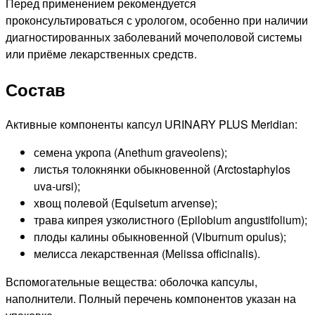
Перед применением рекомендуется
проконсультироваться с урологом, особенно при наличии
диагностированных заболеваний мочеполовой системы
или приёме лекарственных средств.
Состав
Активные компоненты капсул URINARY PLUS Meridian:
семена укропа (Anethum graveolens);
листья толокнянки обыкновенной (Arctostaphylos
uva-ursi);
хвощ полевой (Equisetum arvense);
трава кипрея узколистного (Epilobium angustifolium);
плоды калины обыкновенной (Viburnum opulus);
мелисса лекарственная (Melissa officinalis).
Вспомогательные вещества: оболочка капсулы,
наполнители. Полный перечень компонентов указан на