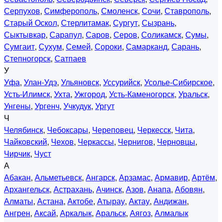
Серпухов
,
Симферополь
,
Смоленск
,
Сочи
,
Ставрополь
,
Старый Оскол
,
Стерлитамак
,
Сургут
,
Сызрань
,
Сыктывкар
,
Сарапул
,
Саров
,
Серов
,
Соликамск
,
Сумы
,
Сумгаит
,
Сухум
,
Семей
,
Сороки
,
Самарканд
,
Сарань
,
Степногорск
,
Сатпаев
У
Уфа
,
Улан-Удэ
,
Ульяновск
,
Уссурийск
,
Усолье-Сибирское
,
Усть-Илимск
,
Ухта
,
Ужгород
,
Усть-Каменогорск
,
Уральск
,
Унгены
,
Ургенч
,
Учкудук
,
Ургут
Ч
Челябинск
,
Чебоксары
,
Череповец
,
Черкесск
,
Чита
,
Чайковский
,
Чехов
,
Черкассы
,
Чернигов
,
Черновцы
,
Чирчик
,
Чуст
А
Абакан
,
Альметьевск
,
Ангарск
,
Арзамас
,
Армавир
,
Артём
,
Архангельск
,
Астрахань
,
Ачинск
,
Азов
,
Анапа
,
Абовян
,
Алматы
,
Астана
,
Актобе
,
Атырау
,
Актау
,
Андижан
,
Ангрен
,
Аксай
,
Аркалык
,
Аральск
,
Аягоз
,
Алмалык