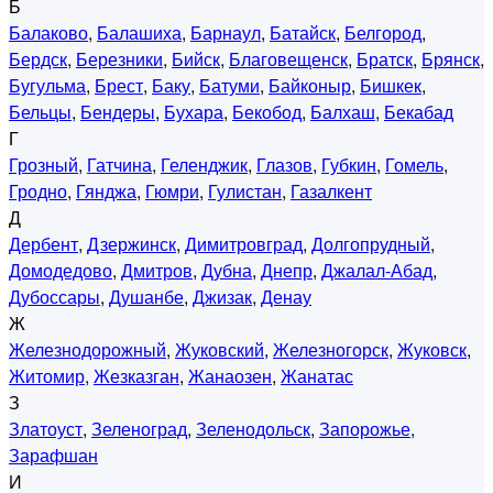
Б
Балаково
,
Балашиха
,
Барнаул
,
Батайск
,
Белгород
,
Бердск
,
Березники
,
Бийск
,
Благовещенск
,
Братск
,
Брянск
,
Бугульма
,
Брест
,
Баку
,
Батуми
,
Байконыр
,
Бишкек
,
Бельцы
,
Бендеры
,
Бухара
,
Бекобод
,
Балхаш
,
Бекабад
Г
Грозный
,
Гатчина
,
Геленджик
,
Глазов
,
Губкин
,
Гомель
,
Гродно
,
Гянджа
,
Гюмри
,
Гулистан
,
Газалкент
Д
Дербент
,
Дзержинск
,
Димитровград
,
Долгопрудный
,
Домодедово
,
Дмитров
,
Дубна
,
Днепр
,
Джалал-Абад
,
Дубоссары
,
Душанбе
,
Джизак
,
Денау
Ж
Железнодорожный
,
Жуковский
,
Железногорск
,
Жуковск
,
Житомир
,
Жезказган
,
Жанаозен
,
Жанатас
З
Златоуст
,
Зеленоград
,
Зеленодольск
,
Запорожье
,
Зарафшан
И