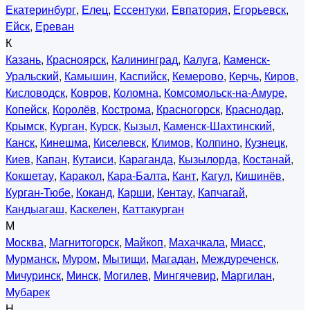
Екатеринбург
,
Елец
,
Ессентуки
,
Евпатория
,
Егорьевск
,
Ейск
,
Ереван
К
Казань
,
Красноярск
,
Калининград
,
Калуга
,
Каменск-
Уральский
,
Камышин
,
Каспийск
,
Кемерово
,
Керчь
,
Киров
,
Кисловодск
,
Ковров
,
Коломна
,
Комсомольск-на-Амуре
,
Копейск
,
Королёв
,
Кострома
,
Красногорск
,
Краснодар
,
Крымск
,
Курган
,
Курск
,
Кызыл
,
Каменск-Шахтинский
,
Канск
,
Кинешма
,
Киселевск
,
Климов
,
Колпино
,
Кузнецк
,
Киев
,
Капан
,
Кутаиси
,
Караганда
,
Кызылорда
,
Костанай
,
Кокшетау
,
Каракол
,
Кара-Балта
,
Кант
,
Кагул
,
Кишинёв
,
Курган-Тюбе
,
Коканд
,
Карши
,
Кентау
,
Капчагай
,
Кандыагаш
,
Каскелен
,
Каттакурган
М
Москва
,
Магнитогорск
,
Майкоп
,
Махачкала
,
Миасс
,
Мурманск
,
Муром
,
Мытищи
,
Магадан
,
Междуреченск
,
Мичуринск
,
Минск
,
Могилев
,
Мингячевир
,
Маргилан
,
Мубарек
Н