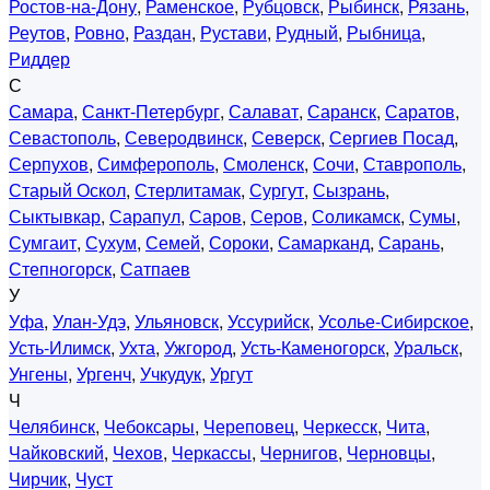
Ростов-на-Дону
,
Раменское
,
Рубцовск
,
Рыбинск
,
Рязань
,
Реутов
,
Ровно
,
Раздан
,
Рустави
,
Рудный
,
Рыбница
,
Риддер
С
Самара
,
Санкт-Петербург
,
Салават
,
Саранск
,
Саратов
,
Севастополь
,
Северодвинск
,
Северск
,
Сергиев Посад
,
Серпухов
,
Симферополь
,
Смоленск
,
Сочи
,
Ставрополь
,
Старый Оскол
,
Стерлитамак
,
Сургут
,
Сызрань
,
Сыктывкар
,
Сарапул
,
Саров
,
Серов
,
Соликамск
,
Сумы
,
Сумгаит
,
Сухум
,
Семей
,
Сороки
,
Самарканд
,
Сарань
,
Степногорск
,
Сатпаев
У
Уфа
,
Улан-Удэ
,
Ульяновск
,
Уссурийск
,
Усолье-Сибирское
,
Усть-Илимск
,
Ухта
,
Ужгород
,
Усть-Каменогорск
,
Уральск
,
Унгены
,
Ургенч
,
Учкудук
,
Ургут
Ч
Челябинск
,
Чебоксары
,
Череповец
,
Черкесск
,
Чита
,
Чайковский
,
Чехов
,
Черкассы
,
Чернигов
,
Черновцы
,
Чирчик
,
Чуст