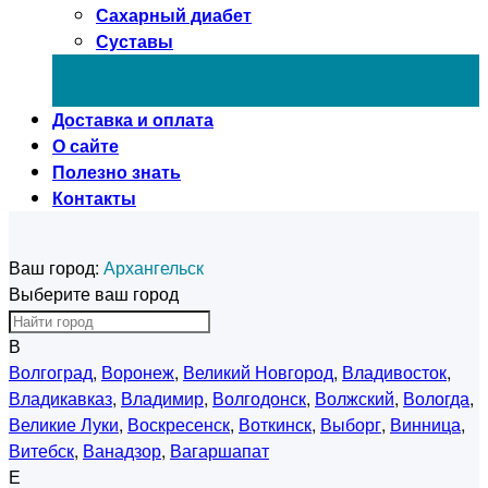
Сахарный диабет
Суставы
Доставка и оплата
О сайте
Полезно знать
Контакты
Ваш город:
Архангельск
Выберите ваш город
В
Волгоград
,
Воронеж
,
Великий Новгород
,
Владивосток
,
Владикавказ
,
Владимир
,
Волгодонск
,
Волжский
,
Вологда
,
Великие Луки
,
Воскресенск
,
Воткинск
,
Выборг
,
Винница
,
Витебск
,
Ванадзор
,
Вагаршапат
Е