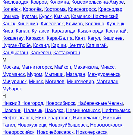
Кисловодск
,
Ковров
,
Коломна
,
Комсомольск-на-Амуре
,
Копейск
,
Королёв
,
Кострома
,
Красногорск
,
Краснодар
,
Крымск
,
Курган
,
Курск
,
Кызыл
,
Каменск-Шахтинский
,
Канск
,
Кинешма
,
Киселевск
,
Климов
,
Колпино
,
Кузнецк
,
Киев
,
Капан
,
Кутаиси
,
Караганда
,
Кызылорда
,
Костанай
,
Кокшетау
,
Каракол
,
Кара-Балта
,
Кант
,
Кагул
,
Кишинёв
,
Курган-Тюбе
,
Коканд
,
Карши
,
Кентау
,
Капчагай
,
Кандыагаш
,
Каскелен
,
Каттакурган
М
Москва
,
Магнитогорск
,
Майкоп
,
Махачкала
,
Миасс
,
Мурманск
,
Муром
,
Мытищи
,
Магадан
,
Междуреченск
,
Мичуринск
,
Минск
,
Могилев
,
Мингячевир
,
Маргилан
,
Мубарек
Н
Нижний Новгород
,
Новосибирск
,
Набережные Челны
,
Назрань
,
Нальчик
,
Находка
,
Невинномысск
,
Нефтекамск
,
Нефтеюганск
,
Нижневартовск
,
Нижнекамск
,
Нижний
Тагил
,
Новокузнецк
,
Новокуйбышевск
,
Новомосковск
,
Новороссийск
,
Новочебоксарск
,
Новочеркасск
,