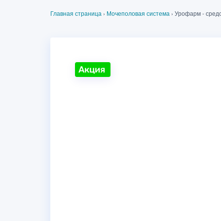
Главная страница
›
Мочеполовая система
›
Урофарм - средс
Акция