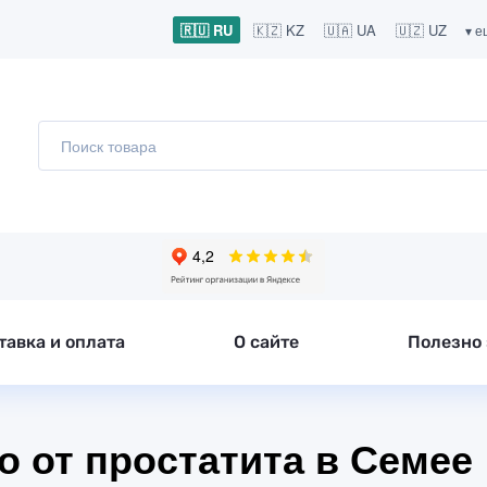
🇷🇺 RU
🇰🇿 KZ
🇺🇦 UA
🇺🇿 UZ
▾ е
тавка и оплата
О сайте
Полезно 
о от простатита в Семее