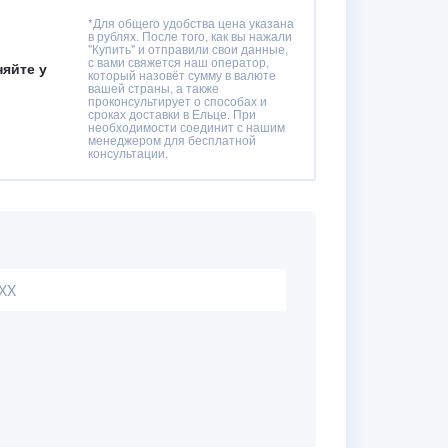
*Для общего удобства цена указана
в рублях. После того, как вы нажали
"Купить" и отправили свои данные,
с вами свяжется наш оператор,
няйте у
который назовёт сумму в валюте
вашей страны, а также
проконсультирует о способах и
сроках доставки в Ельце. При
необходимости соединит с нашим
менеджером для бесплатной
консультации.