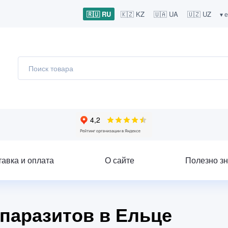
🇷🇺 RU
🇰🇿 KZ
🇺🇦 UA
🇺🇿 UZ
▾ 
тавка и оплата
О сайте
Полезно зн
 паразитов в Ельце