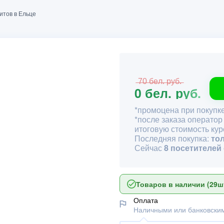
итов в Ельце
̶7̶0̶ ̶б̶е̶л̶.̶ ̶р̶у̶б̶.̶
0 бел. руб.
*промоцена при покупке
*после заказа оператор
итоговую стоимость кур
Последняя покупка:
то
Сейчас
8 посетителей
Товаров в наличии (29шт
Оплата
Наличными или банковским