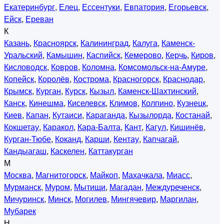
Екатеринбург
,
Елец
,
Ессентуки
,
Евпатория
,
Егорьевск
,
Ейск
,
Ереван
К
Казань
,
Красноярск
,
Калининград
,
Калуга
,
Каменск-
Уральский
,
Камышин
,
Каспийск
,
Кемерово
,
Керчь
,
Киров
,
Кисловодск
,
Ковров
,
Коломна
,
Комсомольск-на-Амуре
,
Копейск
,
Королёв
,
Кострома
,
Красногорск
,
Краснодар
,
Крымск
,
Курган
,
Курск
,
Кызыл
,
Каменск-Шахтинский
,
Канск
,
Кинешма
,
Киселевск
,
Климов
,
Колпино
,
Кузнецк
,
Киев
,
Капан
,
Кутаиси
,
Караганда
,
Кызылорда
,
Костанай
,
Кокшетау
,
Каракол
,
Кара-Балта
,
Кант
,
Кагул
,
Кишинёв
,
Курган-Тюбе
,
Коканд
,
Карши
,
Кентау
,
Капчагай
,
Кандыагаш
,
Каскелен
,
Каттакурган
М
Москва
,
Магнитогорск
,
Майкоп
,
Махачкала
,
Миасс
,
Мурманск
,
Муром
,
Мытищи
,
Магадан
,
Междуреченск
,
Мичуринск
,
Минск
,
Могилев
,
Мингячевир
,
Маргилан
,
Мубарек
Н