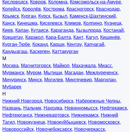
Кисловодск
,
Ковров
,
Коломна
,
Комсомольск-на-Амуре
,
Копейск
,
Королёв
,
Кострома
,
Красногорск
,
Краснодар
,
Крымск
,
Курган
,
Курск
,
Кызыл
,
Каменск-Шахтинский
,
Канск
,
Кинешма
,
Киселевск
,
Климов
,
Колпино
,
Кузнецк
,
Киев
,
Капан
,
Кутаиси
,
Караганда
,
Кызылорда
,
Костанай
,
Кокшетау
,
Каракол
,
Кара-Балта
,
Кант
,
Кагул
,
Кишинёв
,
Курган-Тюбе
,
Коканд
,
Карши
,
Кентау
,
Капчагай
,
Кандыагаш
,
Каскелен
,
Каттакурган
М
Москва
,
Магнитогорск
,
Майкоп
,
Махачкала
,
Миасс
,
Мурманск
,
Муром
,
Мытищи
,
Магадан
,
Междуреченск
,
Мичуринск
,
Минск
,
Могилев
,
Мингячевир
,
Маргилан
,
Мубарек
Н
Нижний Новгород
,
Новосибирск
,
Набережные Челны
,
Назрань
,
Нальчик
,
Находка
,
Невинномысск
,
Нефтекамск
,
Нефтеюганск
,
Нижневартовск
,
Нижнекамск
,
Нижний
Тагил
,
Новокузнецк
,
Новокуйбышевск
,
Новомосковск
,
Новороссийск
,
Новочебоксарск
,
Новочеркасск
,