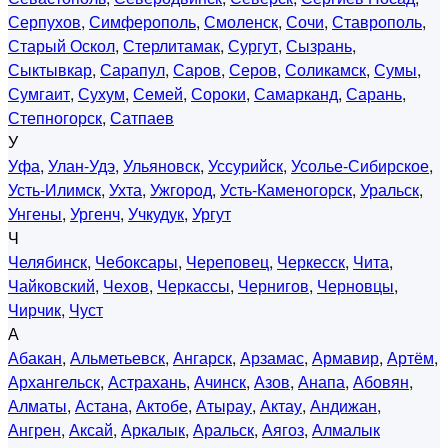
Серпухов
,
Симферополь
,
Смоленск
,
Сочи
,
Ставрополь
,
Старый Оскол
,
Стерлитамак
,
Сургут
,
Сызрань
,
Сыктывкар
,
Сарапул
,
Саров
,
Серов
,
Соликамск
,
Сумы
,
Сумгаит
,
Сухум
,
Семей
,
Сороки
,
Самарканд
,
Сарань
,
Степногорск
,
Сатпаев
У
Уфа
,
Улан-Удэ
,
Ульяновск
,
Уссурийск
,
Усолье-Сибирское
,
Усть-Илимск
,
Ухта
,
Ужгород
,
Усть-Каменогорск
,
Уральск
,
Унгены
,
Ургенч
,
Учкудук
,
Ургут
Ч
Челябинск
,
Чебоксары
,
Череповец
,
Черкесск
,
Чита
,
Чайковский
,
Чехов
,
Черкассы
,
Чернигов
,
Черновцы
,
Чирчик
,
Чуст
А
Абакан
,
Альметьевск
,
Ангарск
,
Арзамас
,
Армавир
,
Артём
,
Архангельск
,
Астрахань
,
Ачинск
,
Азов
,
Анапа
,
Абовян
,
Алматы
,
Астана
,
Актобе
,
Атырау
,
Актау
,
Андижан
,
Ангрен
,
Аксай
,
Аркалык
,
Аральск
,
Аягоз
,
Алмалык