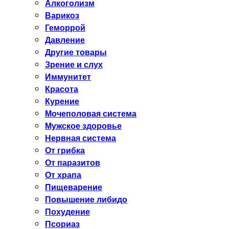
Алкоголизм
Варикоз
Геморрой
Давление
Другие товары
Зрение и слух
Иммунитет
Красота
Курение
Мочеполовая система
Мужское здоровье
Нервная система
От грибка
От паразитов
От храпа
Пищеварение
Повышение либидо
Похудение
Псориаз