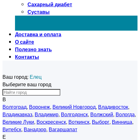
Сахарный диабет
Суставы
Доставка и оплата
О сайте
Полезно знать
Контакты
Ваш город:
Елец
Выберите ваш город
В
Волгоград
,
Воронеж
,
Великий Новгород
,
Владивосток
,
Владикавказ
,
Владимир
,
Волгодонск
,
Волжский
,
Вологда
,
Великие Луки
,
Воскресенск
,
Воткинск
,
Выборг
,
Винница
,
Витебск
,
Ванадзор
,
Вагаршапат
Е