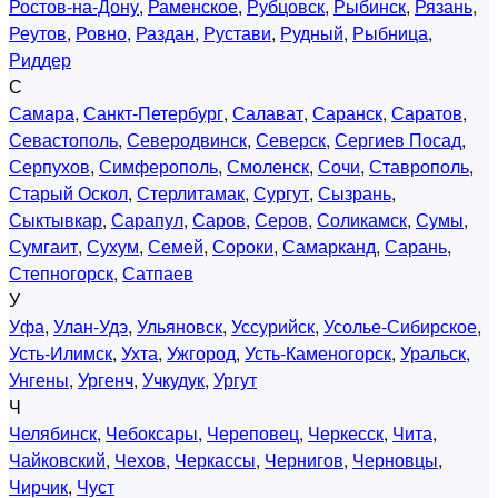
Ростов-на-Дону
,
Раменское
,
Рубцовск
,
Рыбинск
,
Рязань
,
Реутов
,
Ровно
,
Раздан
,
Рустави
,
Рудный
,
Рыбница
,
Риддер
С
Самара
,
Санкт-Петербург
,
Салават
,
Саранск
,
Саратов
,
Севастополь
,
Северодвинск
,
Северск
,
Сергиев Посад
,
Серпухов
,
Симферополь
,
Смоленск
,
Сочи
,
Ставрополь
,
Старый Оскол
,
Стерлитамак
,
Сургут
,
Сызрань
,
Сыктывкар
,
Сарапул
,
Саров
,
Серов
,
Соликамск
,
Сумы
,
Сумгаит
,
Сухум
,
Семей
,
Сороки
,
Самарканд
,
Сарань
,
Степногорск
,
Сатпаев
У
Уфа
,
Улан-Удэ
,
Ульяновск
,
Уссурийск
,
Усолье-Сибирское
,
Усть-Илимск
,
Ухта
,
Ужгород
,
Усть-Каменогорск
,
Уральск
,
Унгены
,
Ургенч
,
Учкудук
,
Ургут
Ч
Челябинск
,
Чебоксары
,
Череповец
,
Черкесск
,
Чита
,
Чайковский
,
Чехов
,
Черкассы
,
Чернигов
,
Черновцы
,
Чирчик
,
Чуст