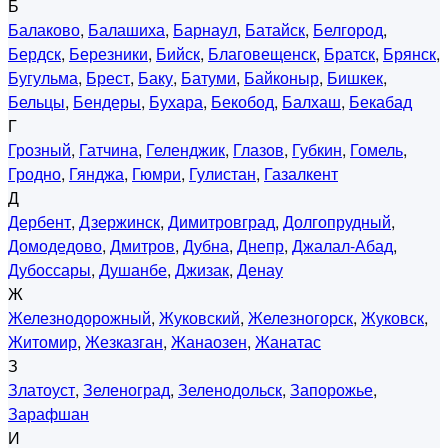
Б
Балаково
,
Балашиха
,
Барнаул
,
Батайск
,
Белгород
,
Бердск
,
Березники
,
Бийск
,
Благовещенск
,
Братск
,
Брянск
,
Бугульма
,
Брест
,
Баку
,
Батуми
,
Байконыр
,
Бишкек
,
Бельцы
,
Бендеры
,
Бухара
,
Бекобод
,
Балхаш
,
Бекабад
Г
Грозный
,
Гатчина
,
Геленджик
,
Глазов
,
Губкин
,
Гомель
,
Гродно
,
Гянджа
,
Гюмри
,
Гулистан
,
Газалкент
Д
Дербент
,
Дзержинск
,
Димитровград
,
Долгопрудный
,
Домодедово
,
Дмитров
,
Дубна
,
Днепр
,
Джалал-Абад
,
Дубоссары
,
Душанбе
,
Джизак
,
Денау
Ж
Железнодорожный
,
Жуковский
,
Железногорск
,
Жуковск
,
Житомир
,
Жезказган
,
Жанаозен
,
Жанатас
З
Златоуст
,
Зеленоград
,
Зеленодольск
,
Запорожье
,
Зарафшан
И