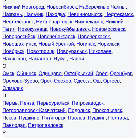
Нижний Новгород
,
Новосибирск
,
Набережные Челны
,
Назрань
,
Нальчик
,
Находка
,
Невинномысск
,
Нефтекамск
,
Нефтеюганск
,
Нижневартовск
,
Нижнекамск
,
Нижний
Тагил
,
Новокузнецк
,
Новокуйбышевск
,
Новомосковск
,
Новороссийск
,
Новочебоксарск
,
Новочеркасск
,
Новошахтинск
,
Новый Уренгой
,
Ногинск
,
Норильск
,
Ноябрьск
,
Новотроицк
,
Новоуральск
,
Николаев
,
Нахчыван
,
Наманган
,
Нукус
,
Навои
О
Омск
,
Обнинск
,
Одинцово
,
Октябрьский
,
Орёл
,
Оренбург
,
Орехово-Зуево
,
Орск
,
Орехов
,
Одесса
,
Ош
,
Оргеев
,
Олмалик
П
Пермь
,
Пенза
,
Первоуральск
,
Петрозаводск
,
Петропавловск-Камчатский
,
Подольск
,
Прокопьевск
,
Псков
,
Пушкино
,
Пятигорск
,
Павлов
,
Пушкин
,
Полтава
,
Павлодар
,
Петропавловск
Р