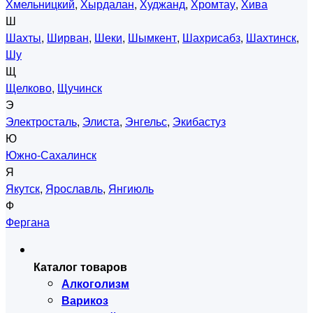
Хмельницкий
,
Хырдалан
,
Худжанд
,
Хромтау
,
Хива
Ш
Шахты
,
Ширван
,
Шеки
,
Шымкент
,
Шахрисабз
,
Шахтинск
,
Шу
Щ
Щелково
,
Щучинск
Э
Электросталь
,
Элиста
,
Энгельс
,
Экибастуз
Ю
Южно-Сахалинск
Я
Якутск
,
Ярославль
,
Янгиюль
Ф
Фергана
Каталог товаров
Алкоголизм
Варикоз