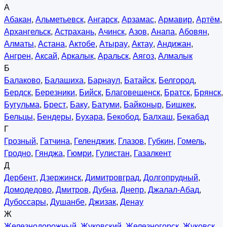
А
Абакан
,
Альметьевск
,
Ангарск
,
Арзамас
,
Армавир
,
Артём
,
Архангельск
,
Астрахань
,
Ачинск
,
Азов
,
Анапа
,
Абовян
,
Алматы
,
Астана
,
Актобе
,
Атырау
,
Актау
,
Андижан
,
Ангрен
,
Аксай
,
Аркалык
,
Аральск
,
Аягоз
,
Алмалык
Б
Балаково
,
Балашиха
,
Барнаул
,
Батайск
,
Белгород
,
Бердск
,
Березники
,
Бийск
,
Благовещенск
,
Братск
,
Брянск
,
Бугульма
,
Брест
,
Баку
,
Батуми
,
Байконыр
,
Бишкек
,
Бельцы
,
Бендеры
,
Бухара
,
Бекобод
,
Балхаш
,
Бекабад
Г
Грозный
,
Гатчина
,
Геленджик
,
Глазов
,
Губкин
,
Гомель
,
Гродно
,
Гянджа
,
Гюмри
,
Гулистан
,
Газалкент
Д
Дербент
,
Дзержинск
,
Димитровград
,
Долгопрудный
,
Домодедово
,
Дмитров
,
Дубна
,
Днепр
,
Джалал-Абад
,
Дубоссары
,
Душанбе
,
Джизак
,
Денау
Ж
Железнодорожный
,
Жуковский
,
Железногорск
,
Жуковск
,