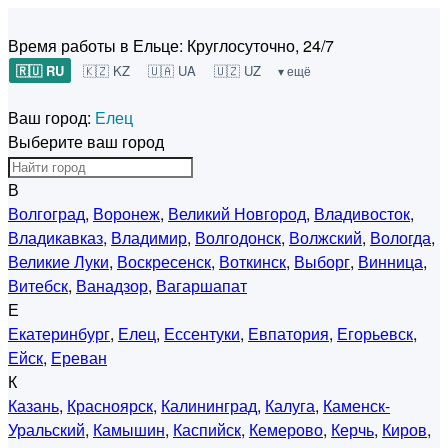
Время работы в Ельце:
Круглосуточно, 24/7
🇷🇺 RU
🇰🇿 KZ
🇺🇦 UA
🇺🇿 UZ
▾ ещё
Ваш город:
Елец
Выберите ваш город
В
Волгоград
,
Воронеж
,
Великий Новгород
,
Владивосток
,
Владикавказ
,
Владимир
,
Волгодонск
,
Волжский
,
Вологда
,
Великие Луки
,
Воскресенск
,
Воткинск
,
Выборг
,
Винница
,
Витебск
,
Ванадзор
,
Вагаршапат
Е
Екатеринбург
,
Елец
,
Ессентуки
,
Евпатория
,
Егорьевск
,
Ейск
,
Ереван
К
Казань
,
Красноярск
,
Калининград
,
Калуга
,
Каменск-
Уральский
,
Камышин
,
Каспийск
,
Кемерово
,
Керчь
,
Киров
,