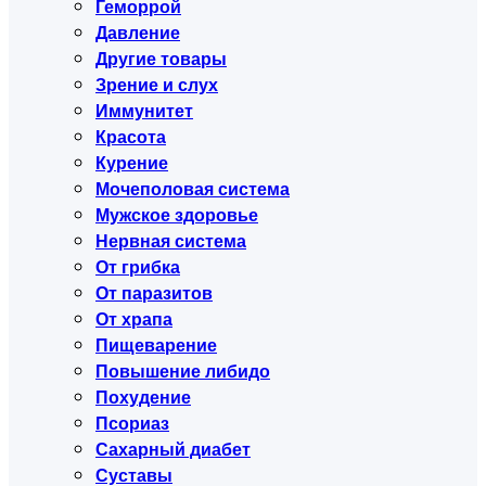
Геморрой
Давление
Другие товары
Зрение и слух
Иммунитет
Красота
Курение
Мочеполовая система
Мужское здоровье
Нервная система
От грибка
От паразитов
От храпа
Пищеварение
Повышение либидо
Похудение
Псориаз
Сахарный диабет
Суставы