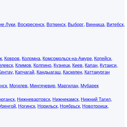
ие Луки
,
Воскресенск
,
Воткинск
,
Выборг
,
Винница
,
Витебск
,
к
,
Ковров
,
Коломна
,
Комсомольск-на-Амуре
,
Копейск
,
елевск
,
Климов
,
Колпино
,
Кузнецк
,
Киев
,
Капан
,
Кутаиси
,
Кентау
,
Капчагай
,
Кандыагаш
,
Каскелен
,
Каттакурган
нск
,
Могилев
,
Мингячевир
,
Маргилан
,
Мубарек
юганск
,
Нижневартовск
,
Нижнекамск
,
Нижний Тагил
,
Уренгой
,
Ногинск
,
Норильск
,
Ноябрьск
,
Новотроицк
,