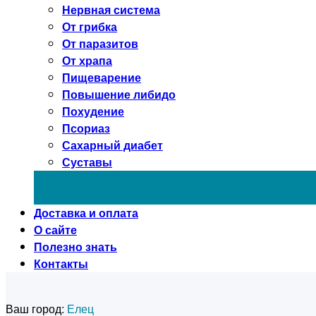
Нервная система
От грибка
От паразитов
От храпа
Пищеварение
Повышение либидо
Похудение
Псориаз
Сахарный диабет
Суставы
Доставка и оплата
О сайте
Полезно знать
Контакты
Ваш город:
Елец