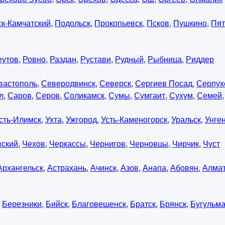
к-Камчатский
,
Подольск
,
Прокопьевск
,
Псков
,
Пушкино
,
Пят
еутов
,
Ровно
,
Раздан
,
Рустави
,
Рудный
,
Рыбница
,
Риддер
вастополь
,
Северодвинск
,
Северск
,
Сергиев Посад
,
Серпух
л
,
Саров
,
Серов
,
Соликамск
,
Сумы
,
Сумгаит
,
Сухум
,
Семей
сть-Илимск
,
Ухта
,
Ужгород
,
Усть-Каменогорск
,
Уральск
,
Унге
вский
,
Чехов
,
Черкассы
,
Чернигов
,
Черновцы
,
Чирчик
,
Чуст
Архангельск
,
Астрахань
,
Ачинск
,
Азов
,
Анапа
,
Абовян
,
Алма
,
Березники
,
Бийск
,
Благовещенск
,
Братск
,
Брянск
,
Бугульм