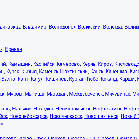
дикавказ
,
Владимир
,
Волгодонск
,
Волжский
,
Вологда
,
Велик
к
,
Ереван
кий
,
Камышин
,
Каспийск
,
Кемерово
,
Керчь
,
Киров
,
Кисловодс
ан
,
Курск
,
Кызыл
,
Каменск-Шахтинский
,
Канск
,
Кинешма
,
Кис
-Балта
,
Кант
,
Кагул
,
Кишинёв
,
Курган-Тюбе
,
Коканд
,
Карши
,
ск
,
Муром
,
Мытищи
,
Магадан
,
Междуреченск
,
Мичуринск
,
Ми
рань
,
Нальчик
,
Находка
,
Невинномысск
,
Нефтекамск
,
Нефте
йск
,
Новочебоксарск
,
Новочеркасск
,
Новошахтинск
,
Новый 
ои
рехово-Зуево
,
Орск
,
Орехов
,
Одесса
,
Ош
,
Оргеев
,
Олмалик