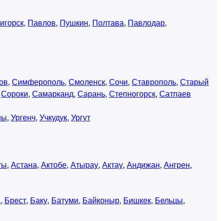
игорск
,
Павлов
,
Пушкин
,
Полтава
,
Павлодар
,
ов
,
Симферополь
,
Смоленск
,
Сочи
,
Ставрополь
,
Старый
,
Сороки
,
Самарканд
,
Сарань
,
Степногорск
,
Сатпаев
ны
,
Ургенч
,
Учкудук
,
Ургут
ты
,
Астана
,
Актобе
,
Атырау
,
Актау
,
Андижан
,
Ангрен
,
а
,
Брест
,
Баку
,
Батуми
,
Байконыр
,
Бишкек
,
Бельцы
,