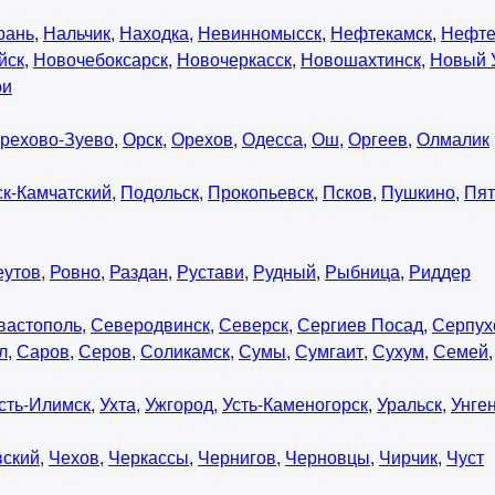
рань
,
Нальчик
,
Находка
,
Невинномысск
,
Нефтекамск
,
Нефте
йск
,
Новочебоксарск
,
Новочеркасск
,
Новошахтинск
,
Новый 
ои
рехово-Зуево
,
Орск
,
Орехов
,
Одесса
,
Ош
,
Оргеев
,
Олмалик
к-Камчатский
,
Подольск
,
Прокопьевск
,
Псков
,
Пушкино
,
Пят
еутов
,
Ровно
,
Раздан
,
Рустави
,
Рудный
,
Рыбница
,
Риддер
вастополь
,
Северодвинск
,
Северск
,
Сергиев Посад
,
Серпух
л
,
Саров
,
Серов
,
Соликамск
,
Сумы
,
Сумгаит
,
Сухум
,
Семей
сть-Илимск
,
Ухта
,
Ужгород
,
Усть-Каменогорск
,
Уральск
,
Унге
вский
,
Чехов
,
Черкассы
,
Чернигов
,
Черновцы
,
Чирчик
,
Чуст