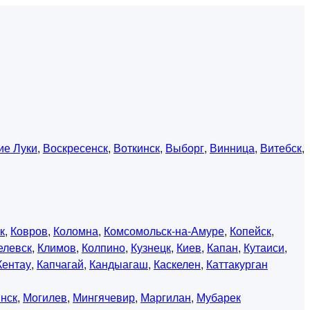
ие Луки
,
Воскресенск
,
Воткинск
,
Выборг
,
Винница
,
Витебск
,
к
,
Ковров
,
Коломна
,
Комсомольск-на-Амуре
,
Копейск
,
елевск
,
Климов
,
Колпино
,
Кузнецк
,
Киев
,
Капан
,
Кутаиси
,
Кентау
,
Капчагай
,
Кандыагаш
,
Каскелен
,
Каттакурган
нск
,
Могилев
,
Мингячевир
,
Маргилан
,
Мубарек