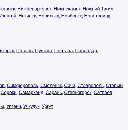
юганск
,
Нижневартовск
,
Нижнекамск
,
Нижний Тагил
,
Уренгой
,
Ногинск
,
Норильск
,
Ноябрьск
,
Новотроицк
,
игорск
,
Павлов
,
Пушкин
,
Полтава
,
Павлодар
,
ов
,
Симферополь
,
Смоленск
,
Сочи
,
Ставрополь
,
Старый
,
Сороки
,
Самарканд
,
Сарань
,
Степногорск
,
Сатпаев
ны
,
Ургенч
,
Учкудук
,
Ургут