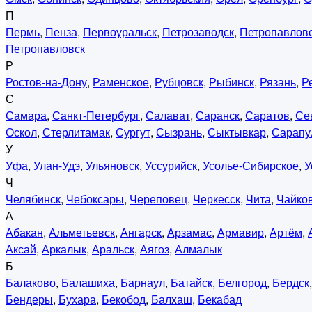
П
Пермь
,
Пенза
,
Первоуральск
,
Петрозаводск
,
Петропавловс
Петропавловск
Р
Ростов-на-Дону
,
Раменское
,
Рубцовск
,
Рыбинск
,
Рязань
,
Р
С
Самара
,
Санкт-Петербург
,
Салават
,
Саранск
,
Саратов
,
Се
Оскол
,
Стерлитамак
,
Сургут
,
Сызрань
,
Сыктывкар
,
Сарапу
У
Уфа
,
Улан-Удэ
,
Ульяновск
,
Уссурийск
,
Усолье-Сибирское
,
У
Ч
Челябинск
,
Чебоксары
,
Череповец
,
Черкесск
,
Чита
,
Чайко
А
Абакан
,
Альметьевск
,
Ангарск
,
Арзамас
,
Армавир
,
Артём
,
Аксай
,
Аркалык
,
Аральск
,
Аягоз
,
Алмалык
Б
Балаково
,
Балашиха
,
Барнаул
,
Батайск
,
Белгород
,
Бердск
Бендеры
,
Бухара
,
Бекобод
,
Балхаш
,
Бекабад