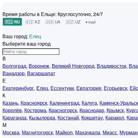
Время работы в Ельце:
Круглосуточно, 24/7
🇷🇺 RU
🇰🇿 KZ
🇺🇦 UA
🇺🇿 UZ
▾ ещё
Ваш город:
Елец
Выберите ваш город
В
Волгоград
,
Воронеж
,
Великий Новгород
,
Владивосток
,
Вла
Ванадзор
,
Вагаршапат
Е
Екатеринбург
,
Елец
,
Ессентуки
,
Евпатория
,
Егорьевск
,
Ейс
К
Казань
,
Красноярск
,
Калининград
,
Калуга
,
Каменск-Уральс
Королёв
,
Кострома
,
Красногорск
,
Краснодар
,
Крымск
,
Кург
Караганда
,
Кызылорда
,
Костанай
,
Кокшетау
,
Каракол
,
Кара
М
Москва
,
Магнитогорск
,
Майкоп
,
Махачкала
,
Миасс
,
Мурман