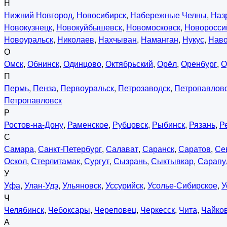
Н
Нижний Новгород
,
Новосибирск
,
Набережные Челны
,
Наз
Новокузнецк
,
Новокуйбышевск
,
Новомосковск
,
Новоросси
Новоуральск
,
Николаев
,
Нахчыван
,
Наманган
,
Нукус
,
Нав
О
Омск
,
Обнинск
,
Одинцово
,
Октябрьский
,
Орёл
,
Оренбург
,
О
П
Пермь
,
Пенза
,
Первоуральск
,
Петрозаводск
,
Петропавловс
Петропавловск
Р
Ростов-на-Дону
,
Раменское
,
Рубцовск
,
Рыбинск
,
Рязань
,
Р
С
Самара
,
Санкт-Петербург
,
Салават
,
Саранск
,
Саратов
,
Се
Оскол
,
Стерлитамак
,
Сургут
,
Сызрань
,
Сыктывкар
,
Сарапу
У
Уфа
,
Улан-Удэ
,
Ульяновск
,
Уссурийск
,
Усолье-Сибирское
,
У
Ч
Челябинск
,
Чебоксары
,
Череповец
,
Черкесск
,
Чита
,
Чайко
А