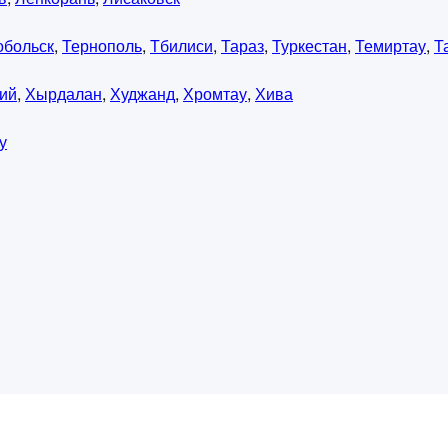
обольск
,
Тернополь
,
Тбилиси
,
Тараз
,
Туркестан
,
Темиртау
,
Т
ий
,
Хырдалан
,
Худжанд
,
Хромтау
,
Хива
у