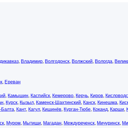
дикавказ
,
Владимир
,
Волгодонск
,
Волжский
,
Вологда
,
Велик
к
,
Ереван
кий
,
Камышин
,
Каспийск
,
Кемерово
,
Керчь
,
Киров
,
Кисловодс
ан
,
Курск
,
Кызыл
,
Каменск-Шахтинский
,
Канск
,
Кинешма
,
Кис
-Балта
,
Кант
,
Кагул
,
Кишинёв
,
Курган-Тюбе
,
Коканд
,
Карши
,
ск
,
Муром
,
Мытищи
,
Магадан
,
Междуреченск
,
Мичуринск
,
Ми