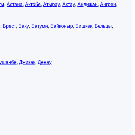
ты
,
Астана
,
Актобе
,
Атырау
,
Актау
,
Андижан
,
Ангрен
,
а
,
Брест
,
Баку
,
Батуми
,
Байконыр
,
Бишкек
,
Бельцы
,
ушанбе
,
Джизак
,
Денау