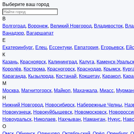
Выберите ваш город
В
Волгоград
,
Воронеж
,
Великий Новгород
,
Владивосток
,
Вла
Ванадзор
,
Вагаршапат
Е
Екатеринбург
,
Елец
,
Ессентуки
,
Евпатория
,
Егорьевск
,
Ейс
К
Казань
,
Красноярск
,
Калининград
,
Калуга
,
Каменск-Уральс
Королёв
,
Кострома
,
Красногорск
,
Краснодар
,
Крымск
,
Кург
Караганда
,
Кызылорда
,
Костанай
,
Кокшетау
,
Каракол
,
Кара
М
Москва
,
Магнитогорск
,
Майкоп
,
Махачкала
,
Миасс
,
Мурман
Н
Нижний Новгород
,
Новосибирск
,
Набережные Челны
,
Наз
Новокузнецк
,
Новокуйбышевск
,
Новомосковск
,
Новоросси
Новоуральск
,
Николаев
,
Нахчыван
,
Наманган
,
Нукус
,
Нав
О
Омск
,
Обнинск
,
Одинцово
,
Октябрьский
,
Орёл
,
Оренбург
,
О