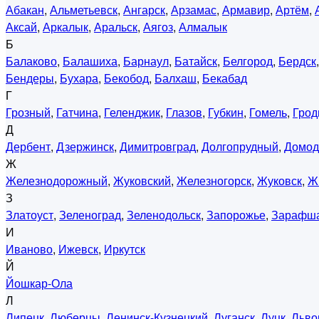
Абакан
,
Альметьевск
,
Ангарск
,
Арзамас
,
Армавир
,
Артём
,
Аксай
,
Аркалык
,
Аральск
,
Аягоз
,
Алмалык
Б
Балаково
,
Балашиха
,
Барнаул
,
Батайск
,
Белгород
,
Бердск
Бендеры
,
Бухара
,
Бекобод
,
Балхаш
,
Бекабад
Г
Грозный
,
Гатчина
,
Геленджик
,
Глазов
,
Губкин
,
Гомель
,
Грод
Д
Дербент
,
Дзержинск
,
Димитровград
,
Долгопрудный
,
Домод
Ж
Железнодорожный
,
Жуковский
,
Железногорск
,
Жуковск
,
Ж
З
Златоуст
,
Зеленоград
,
Зеленодольск
,
Запорожье
,
Зарафш
И
Иваново
,
Ижевск
,
Иркутск
Й
Йошкар-Ола
Л
Липецк
,
Люберцы
,
Ленинск-Кузнецкий
,
Луганск
,
Луцк
,
Льво