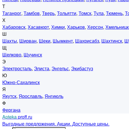
Т
Таганрог
,
Тамбов
,
Тверь
,
Тольятти
,
Томск
,
Тула
,
Тюмень
,
Т
Х
Хабаровск
,
Хасавюрт
,
Химки
,
Харьков
,
Херсон
,
Хмельницк
Ш
Шахты
,
Ширван
,
Шеки
,
Шымкент
,
Шахрисабз
,
Шахтинск
,
Ш
Щ
Щелково
,
Щучинск
Э
Электросталь
,
Элиста
,
Энгельс
,
Экибастуз
Ю
Южно-Сахалинск
Я
Якутск
,
Ярославль
,
Янгиюль
Ф
Фергана
Apteka
proff.ru
Выгодные предложения. Акции. Доступные цены.