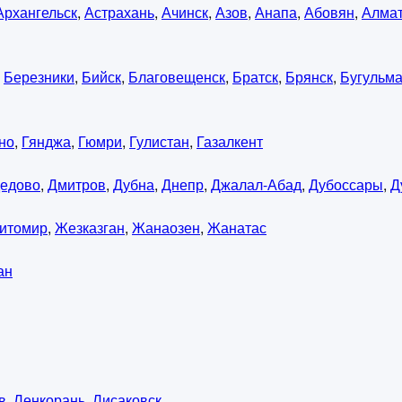
Архангельск
,
Астрахань
,
Ачинск
,
Азов
,
Анапа
,
Абовян
,
Алма
,
Березники
,
Бийск
,
Благовещенск
,
Братск
,
Брянск
,
Бугульм
но
,
Гянджа
,
Гюмри
,
Гулистан
,
Газалкент
едово
,
Дмитров
,
Дубна
,
Днепр
,
Джалал-Абад
,
Дубоссары
,
Д
итомир
,
Жезказган
,
Жанаозен
,
Жанатас
ан
в
,
Ленкорань
,
Лисаковск