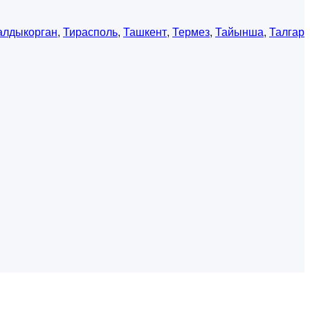
алдыкорган
,
Тирасполь
,
Ташкент
,
Термез
,
Тайынша
,
Талгар