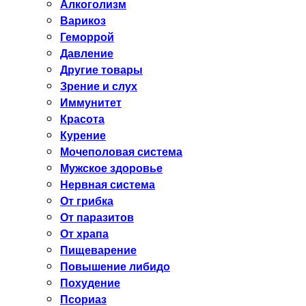
Алкоголизм
Варикоз
Геморрой
Давление
Другие товары
Зрение и слух
Иммунитет
Красота
Курение
Мочеполовая система
Мужское здоровье
Нервная система
От грибка
От паразитов
От храпа
Пищеварение
Повышение либидо
Похудение
Псориаз