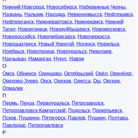
Нижний Новгород
,
Новосибирск
,
Набережные Челны
,
Назрань
,
Нальчик
,
Находка
,
Невинномысск
,
Нефтекамск
,
Нефтеюганск
,
Нижневартовск
,
Нижнекамск
,
Нижний
Тагил
,
Новокузнецк
,
Новокуйбышевск
,
Новомосковск
,
Новороссийск
,
Новочебоксарск
,
Новочеркасск
,
Новошахтинск
,
Новый Уренгой
,
Ногинск
,
Норильск
,
Ноябрьск
,
Новотроицк
,
Новоуральск
,
Николаев
,
Нахчыван
,
Наманган
,
Нукус
,
Навои
О
Омск
,
Обнинск
,
Одинцово
,
Октябрьский
,
Орёл
,
Оренбург
,
Орехово-Зуево
,
Орск
,
Орехов
,
Одесса
,
Ош
,
Оргеев
,
Олмалик
П
Пермь
,
Пенза
,
Первоуральск
,
Петрозаводск
,
Петропавловск-Камчатский
,
Подольск
,
Прокопьевск
,
Псков
,
Пушкино
,
Пятигорск
,
Павлов
,
Пушкин
,
Полтава
,
Павлодар
,
Петропавловск
Р