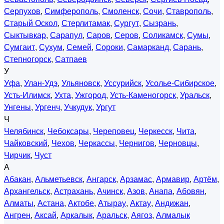
Серпухов
,
Симферополь
,
Смоленск
,
Сочи
,
Ставрополь
,
Старый Оскол
,
Стерлитамак
,
Сургут
,
Сызрань
,
Сыктывкар
,
Сарапул
,
Саров
,
Серов
,
Соликамск
,
Сумы
,
Сумгаит
,
Сухум
,
Семей
,
Сороки
,
Самарканд
,
Сарань
,
Степногорск
,
Сатпаев
У
Уфа
,
Улан-Удэ
,
Ульяновск
,
Уссурийск
,
Усолье-Сибирское
,
Усть-Илимск
,
Ухта
,
Ужгород
,
Усть-Каменогорск
,
Уральск
,
Унгены
,
Ургенч
,
Учкудук
,
Ургут
Ч
Челябинск
,
Чебоксары
,
Череповец
,
Черкесск
,
Чита
,
Чайковский
,
Чехов
,
Черкассы
,
Чернигов
,
Черновцы
,
Чирчик
,
Чуст
А
Абакан
,
Альметьевск
,
Ангарск
,
Арзамас
,
Армавир
,
Артём
,
Архангельск
,
Астрахань
,
Ачинск
,
Азов
,
Анапа
,
Абовян
,
Алматы
,
Астана
,
Актобе
,
Атырау
,
Актау
,
Андижан
,
Ангрен
,
Аксай
,
Аркалык
,
Аральск
,
Аягоз
,
Алмалык