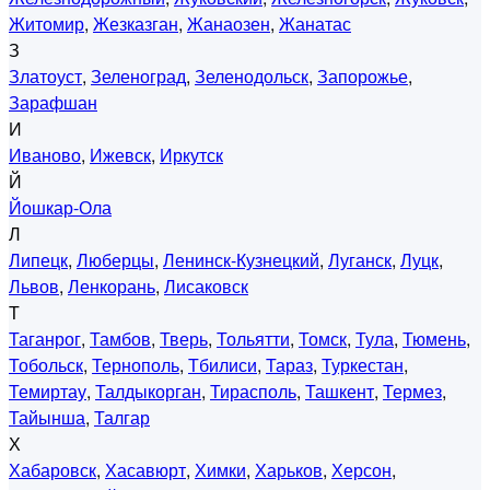
Житомир
,
Жезказган
,
Жанаозен
,
Жанатас
З
Златоуст
,
Зеленоград
,
Зеленодольск
,
Запорожье
,
Зарафшан
И
Иваново
,
Ижевск
,
Иркутск
Й
Йошкар-Ола
Л
Липецк
,
Люберцы
,
Ленинск-Кузнецкий
,
Луганск
,
Луцк
,
Львов
,
Ленкорань
,
Лисаковск
Т
Таганрог
,
Тамбов
,
Тверь
,
Тольятти
,
Томск
,
Тула
,
Тюмень
,
Тобольск
,
Тернополь
,
Тбилиси
,
Тараз
,
Туркестан
,
Темиртау
,
Талдыкорган
,
Тирасполь
,
Ташкент
,
Термез
,
Тайынша
,
Талгар
Х
Хабаровск
,
Хасавюрт
,
Химки
,
Харьков
,
Херсон
,