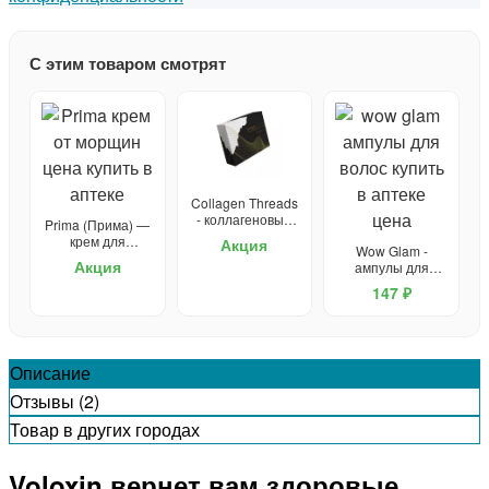
С этим товаром смотрят
Collagen Threads
- коллагеновые
Prima (Прима) —
нити для
крем для
Акция
Wow Glam -
подтяжки лица
омоложения
Акция
ампулы для
волос
147 ₽
Описание
Отзывы (2)
Товар в других городах
Voloxin вернет вам здоровые