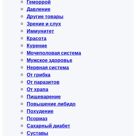
Геморрой
Давление
Другие товары
Зрение и слух
Иммунитет
Красота
Курение
Мочеполовая система
Мужское здоровье
Нервная система
От грибка
От паразитов
От храпа
Пищеварение
Повышение либидо
Похудение
Псориаз
Сахарный диабет
Суставы