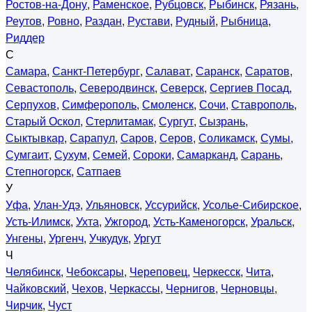
Ростов-на-Дону
,
Раменское
,
Рубцовск
,
Рыбинск
,
Рязань
,
Реутов
,
Ровно
,
Раздан
,
Рустави
,
Рудный
,
Рыбница
,
Риддер
С
Самара
,
Санкт-Петербург
,
Салават
,
Саранск
,
Саратов
,
Севастополь
,
Северодвинск
,
Северск
,
Сергиев Посад
,
Серпухов
,
Симферополь
,
Смоленск
,
Сочи
,
Ставрополь
,
Старый Оскол
,
Стерлитамак
,
Сургут
,
Сызрань
,
Сыктывкар
,
Сарапул
,
Саров
,
Серов
,
Соликамск
,
Сумы
,
Сумгаит
,
Сухум
,
Семей
,
Сороки
,
Самарканд
,
Сарань
,
Степногорск
,
Сатпаев
У
Уфа
,
Улан-Удэ
,
Ульяновск
,
Уссурийск
,
Усолье-Сибирское
,
Усть-Илимск
,
Ухта
,
Ужгород
,
Усть-Каменогорск
,
Уральск
,
Унгены
,
Ургенч
,
Учкудук
,
Ургут
Ч
Челябинск
,
Чебоксары
,
Череповец
,
Черкесск
,
Чита
,
Чайковский
,
Чехов
,
Черкассы
,
Чернигов
,
Черновцы
,
Чирчик
,
Чуст