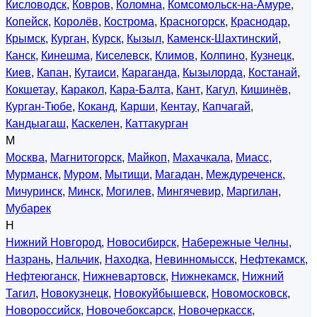
Кисловодск
,
Ковров
,
Коломна
,
Комсомольск-на-Амуре
,
Копейск
,
Королёв
,
Кострома
,
Красногорск
,
Краснодар
,
Крымск
,
Курган
,
Курск
,
Кызыл
,
Каменск-Шахтинский
,
Канск
,
Кинешма
,
Киселевск
,
Климов
,
Колпино
,
Кузнецк
,
Киев
,
Капан
,
Кутаиси
,
Караганда
,
Кызылорда
,
Костанай
,
Кокшетау
,
Каракол
,
Кара-Балта
,
Кант
,
Кагул
,
Кишинёв
,
Курган-Тюбе
,
Коканд
,
Карши
,
Кентау
,
Капчагай
,
Кандыагаш
,
Каскелен
,
Каттакурган
М
Москва
,
Магнитогорск
,
Майкоп
,
Махачкала
,
Миасс
,
Мурманск
,
Муром
,
Мытищи
,
Магадан
,
Междуреченск
,
Мичуринск
,
Минск
,
Могилев
,
Мингячевир
,
Маргилан
,
Мубарек
Н
Нижний Новгород
,
Новосибирск
,
Набережные Челны
,
Назрань
,
Нальчик
,
Находка
,
Невинномысск
,
Нефтекамск
,
Нефтеюганск
,
Нижневартовск
,
Нижнекамск
,
Нижний
Тагил
,
Новокузнецк
,
Новокуйбышевск
,
Новомосковск
,
Новороссийск
,
Новочебоксарск
,
Новочеркасск
,