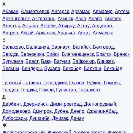
А
Абакан
,
Альметьевск
,
Ангарск
,
Арзамас
,
Армавир
,
Артём
,
Архангельск
,
Астрахань
,
Ачинск
,
Азов
,
Анапа
,
Абовян
,
Алматы
,
Астана
,
Актобе
,
Атырау
,
Актау
,
Андижан
,
Ангрен
,
Аксай
,
Аркалык
,
Аральск
,
Аягоз
,
Алмалык
Б
Балаково
,
Балашиха
,
Барнаул
,
Батайск
,
Белгород
,
Бердск
,
Березники
,
Бийск
,
Благовещенск
,
Братск
,
Брянск
,
Бугульма
,
Брест
,
Баку
,
Батуми
,
Байконыр
,
Бишкек
,
Бельцы
,
Бендеры
,
Бухара
,
Бекобод
,
Балхаш
,
Бекабад
Г
Грозный
,
Гатчина
,
Геленджик
,
Глазов
,
Губкин
,
Гомель
,
Гродно
,
Гянджа
,
Гюмри
,
Гулистан
,
Газалкент
Д
Дербент
,
Дзержинск
,
Димитровград
,
Долгопрудный
,
Домодедово
,
Дмитров
,
Дубна
,
Днепр
,
Джалал-Абад
,
Дубоссары
,
Душанбе
,
Джизак
,
Денау
Ж
Железнодорожный
,
Жуковский
,
Железногорск
,
Жуковск
,