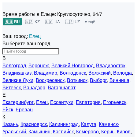
Время работы в Ельце:
Круглосуточно, 24/7
🇷🇺 RU
🇰🇿 KZ
🇺🇦 UA
🇺🇿 UZ
▾ ещё
Ваш город:
Елец
Выберите ваш город
В
Волгоград
,
Воронеж
,
Великий Новгород
,
Владивосток
,
Владикавказ
,
Владимир
,
Волгодонск
,
Волжский
,
Вологда
,
Великие Луки
,
Воскресенск
,
Воткинск
,
Выборг
,
Винница
,
Витебск
,
Ванадзор
,
Вагаршапат
Е
Екатеринбург
,
Елец
,
Ессентуки
,
Евпатория
,
Егорьевск
,
Ейск
,
Ереван
К
Казань
,
Красноярск
,
Калининград
,
Калуга
,
Каменск-
Уральский
,
Камышин
,
Каспийск
,
Кемерово
,
Керчь
,
Киров
,