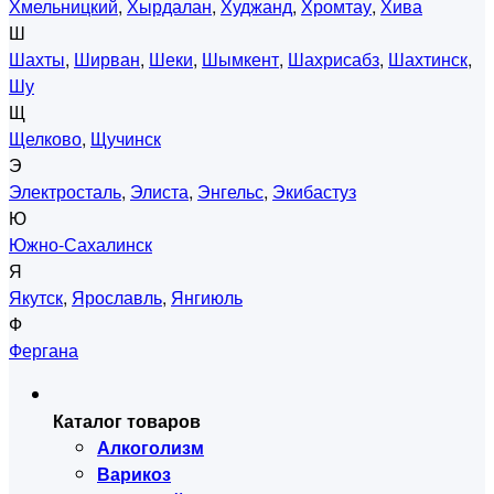
Хмельницкий
,
Хырдалан
,
Худжанд
,
Хромтау
,
Хива
Ш
Шахты
,
Ширван
,
Шеки
,
Шымкент
,
Шахрисабз
,
Шахтинск
,
Шу
Щ
Щелково
,
Щучинск
Э
Электросталь
,
Элиста
,
Энгельс
,
Экибастуз
Ю
Южно-Сахалинск
Я
Якутск
,
Ярославль
,
Янгиюль
Ф
Фергана
Каталог товаров
Алкоголизм
Варикоз