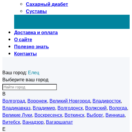
Сахарный диабет
Суставы
Доставка и оплата
О сайте
Полезно знать
Контакты
Ваш город:
Елец
Выберите ваш город
В
Волгоград
,
Воронеж
,
Великий Новгород
,
Владивосток
,
Владикавказ
,
Владимир
,
Волгодонск
,
Волжский
,
Вологда
,
Великие Луки
,
Воскресенск
,
Воткинск
,
Выборг
,
Винница
,
Витебск
,
Ванадзор
,
Вагаршапат
Е