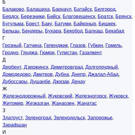
Б
Балаково
,
Балашиха
,
Барнаул
,
Батайск
,
Белгород
,
Бердск
,
Березники
,
Бийск
,
Благовещенск
,
Братск
,
Брянск
,
Бугульма
,
Брест
,
Баку
,
Батуми
,
Байконыр
,
Бишкек
,
Бельцы
,
Бендеры
,
Бухара
,
Бекобод
,
Балхаш
,
Бекабад
Г
Грозный
,
Гатчина
,
Геленджик
,
Глазов
,
Губкин
,
Гомель
,
Гродно
,
Гянджа
,
Гюмри
,
Гулистан
,
Газалкент
Д
Дербент
,
Дзержинск
,
Димитровград
,
Долгопрудный
,
Домодедово
,
Дмитров
,
Дубна
,
Днепр
,
Джалал-Абад
,
Дубоссары
,
Душанбе
,
Джизак
,
Денау
Ж
Железнодорожный
,
Жуковский
,
Железногорск
,
Жуковск
,
Житомир
,
Жезказган
,
Жанаозен
,
Жанатас
З
Златоуст
,
Зеленоград
,
Зеленодольск
,
Запорожье
,
Зарафшан
И