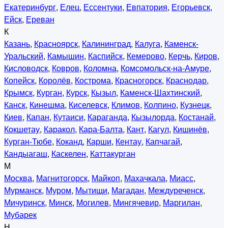
Екатеринбург
,
Елец
,
Ессентуки
,
Евпатория
,
Егорьевск
,
Ейск
,
Ереван
К
Казань
,
Красноярск
,
Калининград
,
Калуга
,
Каменск-
Уральский
,
Камышин
,
Каспийск
,
Кемерово
,
Керчь
,
Киров
,
Кисловодск
,
Ковров
,
Коломна
,
Комсомольск-на-Амуре
,
Копейск
,
Королёв
,
Кострома
,
Красногорск
,
Краснодар
,
Крымск
,
Курган
,
Курск
,
Кызыл
,
Каменск-Шахтинский
,
Канск
,
Кинешма
,
Киселевск
,
Климов
,
Колпино
,
Кузнецк
,
Киев
,
Капан
,
Кутаиси
,
Караганда
,
Кызылорда
,
Костанай
,
Кокшетау
,
Каракол
,
Кара-Балта
,
Кант
,
Кагул
,
Кишинёв
,
Курган-Тюбе
,
Коканд
,
Карши
,
Кентау
,
Капчагай
,
Кандыагаш
,
Каскелен
,
Каттакурган
М
Москва
,
Магнитогорск
,
Майкоп
,
Махачкала
,
Миасс
,
Мурманск
,
Муром
,
Мытищи
,
Магадан
,
Междуреченск
,
Мичуринск
,
Минск
,
Могилев
,
Мингячевир
,
Маргилан
,
Мубарек
Н