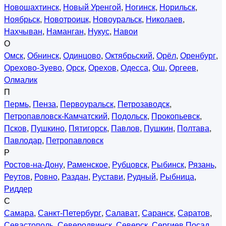
Новошахтинск
,
Новый Уренгой
,
Ногинск
,
Норильск
,
Ноябрьск
,
Новотроицк
,
Новоуральск
,
Николаев
,
Нахчыван
,
Наманган
,
Нукус
,
Навои
О
Омск
,
Обнинск
,
Одинцово
,
Октябрьский
,
Орёл
,
Оренбург
,
Орехово-Зуево
,
Орск
,
Орехов
,
Одесса
,
Ош
,
Оргеев
,
Олмалик
П
Пермь
,
Пенза
,
Первоуральск
,
Петрозаводск
,
Петропавловск-Камчатский
,
Подольск
,
Прокопьевск
,
Псков
,
Пушкино
,
Пятигорск
,
Павлов
,
Пушкин
,
Полтава
,
Павлодар
,
Петропавловск
Р
Ростов-на-Дону
,
Раменское
,
Рубцовск
,
Рыбинск
,
Рязань
,
Реутов
,
Ровно
,
Раздан
,
Рустави
,
Рудный
,
Рыбница
,
Риддер
С
Самара
,
Санкт-Петербург
,
Салават
,
Саранск
,
Саратов
,
Севастополь
,
Северодвинск
,
Северск
,
Сергиев Посад
,