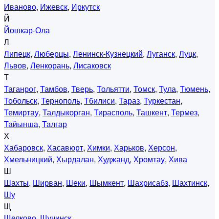
Иваново
,
Ижевск
,
Иркутск
Й
Йошкар-Ола
Л
Липецк
,
Люберцы
,
Ленинск-Кузнецкий
,
Луганск
,
Луцк
,
Львов
,
Ленкорань
,
Лисаковск
Т
Таганрог
,
Тамбов
,
Тверь
,
Тольятти
,
Томск
,
Тула
,
Тюмень
,
Тобольск
,
Тернополь
,
Тбилиси
,
Тараз
,
Туркестан
,
Темиртау
,
Талдыкорган
,
Тирасполь
,
Ташкент
,
Термез
,
Тайынша
,
Талгар
Х
Хабаровск
,
Хасавюрт
,
Химки
,
Харьков
,
Херсон
,
Хмельницкий
,
Хырдалан
,
Худжанд
,
Хромтау
,
Хива
Ш
Шахты
,
Ширван
,
Шеки
,
Шымкент
,
Шахрисабз
,
Шахтинск
,
Шу
Щ
Щелково
,
Щучинск