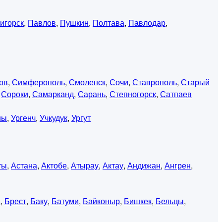
игорск
,
Павлов
,
Пушкин
,
Полтава
,
Павлодар
,
ов
,
Симферополь
,
Смоленск
,
Сочи
,
Ставрополь
,
Старый
,
Сороки
,
Самарканд
,
Сарань
,
Степногорск
,
Сатпаев
ны
,
Ургенч
,
Учкудук
,
Ургут
ты
,
Астана
,
Актобе
,
Атырау
,
Актау
,
Андижан
,
Ангрен
,
а
,
Брест
,
Баку
,
Батуми
,
Байконыр
,
Бишкек
,
Бельцы
,