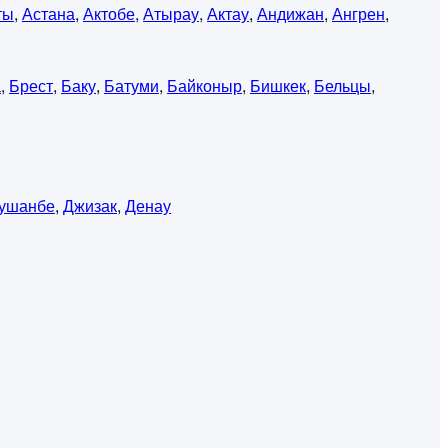
ты
,
Астана
,
Актобе
,
Атырау
,
Актау
,
Андижан
,
Ангрен
,
а
,
Брест
,
Баку
,
Батуми
,
Байконыр
,
Бишкек
,
Бельцы
,
ушанбе
,
Джизак
,
Денау