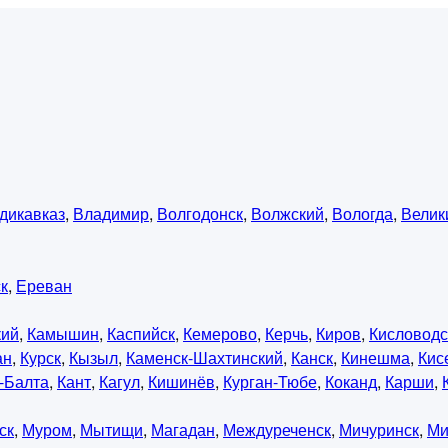
дикавказ
,
Владимир
,
Волгодонск
,
Волжский
,
Вологда
,
Велик
к
,
Ереван
кий
,
Камышин
,
Каспийск
,
Кемерово
,
Керчь
,
Киров
,
Кисловодс
ан
,
Курск
,
Кызыл
,
Каменск-Шахтинский
,
Канск
,
Кинешма
,
Кис
-Балта
,
Кант
,
Кагул
,
Кишинёв
,
Курган-Тюбе
,
Коканд
,
Карши
,
ск
,
Муром
,
Мытищи
,
Магадан
,
Междуреченск
,
Мичуринск
,
Ми