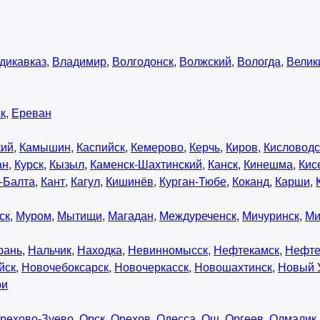
дикавказ
,
Владимир
,
Волгодонск
,
Волжский
,
Вологда
,
Велик
к
,
Ереван
кий
,
Камышин
,
Каспийск
,
Кемерово
,
Керчь
,
Киров
,
Кисловодс
ан
,
Курск
,
Кызыл
,
Каменск-Шахтинский
,
Канск
,
Кинешма
,
Кис
-Балта
,
Кант
,
Кагул
,
Кишинёв
,
Курган-Тюбе
,
Коканд
,
Карши
,
ск
,
Муром
,
Мытищи
,
Магадан
,
Междуреченск
,
Мичуринск
,
Ми
рань
,
Нальчик
,
Находка
,
Невинномысск
,
Нефтекамск
,
Нефте
йск
,
Новочебоксарск
,
Новочеркасск
,
Новошахтинск
,
Новый 
ои
рехово-Зуево
,
Орск
,
Орехов
,
Одесса
,
Ош
,
Оргеев
,
Олмалик