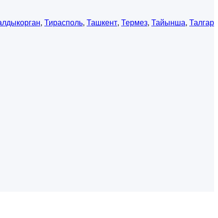
алдыкорган
,
Тирасполь
,
Ташкент
,
Термез
,
Тайынша
,
Талгар