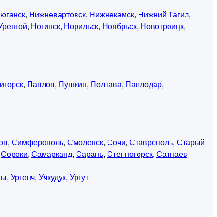
юганск
,
Нижневартовск
,
Нижнекамск
,
Нижний Тагил
,
Уренгой
,
Ногинск
,
Норильск
,
Ноябрьск
,
Новотроицк
,
игорск
,
Павлов
,
Пушкин
,
Полтава
,
Павлодар
,
ов
,
Симферополь
,
Смоленск
,
Сочи
,
Ставрополь
,
Старый
,
Сороки
,
Самарканд
,
Сарань
,
Степногорск
,
Сатпаев
ны
,
Ургенч
,
Учкудук
,
Ургут