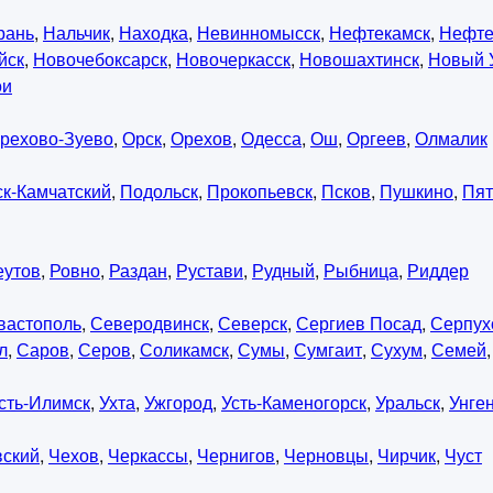
рань
,
Нальчик
,
Находка
,
Невинномысск
,
Нефтекамск
,
Нефте
йск
,
Новочебоксарск
,
Новочеркасск
,
Новошахтинск
,
Новый 
ои
рехово-Зуево
,
Орск
,
Орехов
,
Одесса
,
Ош
,
Оргеев
,
Олмалик
к-Камчатский
,
Подольск
,
Прокопьевск
,
Псков
,
Пушкино
,
Пят
еутов
,
Ровно
,
Раздан
,
Рустави
,
Рудный
,
Рыбница
,
Риддер
вастополь
,
Северодвинск
,
Северск
,
Сергиев Посад
,
Серпух
л
,
Саров
,
Серов
,
Соликамск
,
Сумы
,
Сумгаит
,
Сухум
,
Семей
сть-Илимск
,
Ухта
,
Ужгород
,
Усть-Каменогорск
,
Уральск
,
Унге
вский
,
Чехов
,
Черкассы
,
Чернигов
,
Черновцы
,
Чирчик
,
Чуст