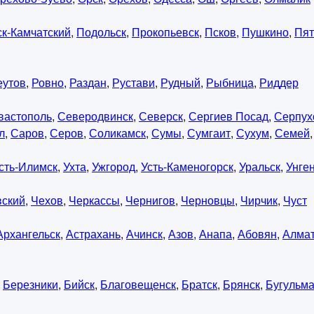
к-Камчатский
,
Подольск
,
Прокопьевск
,
Псков
,
Пушкино
,
Пят
еутов
,
Ровно
,
Раздан
,
Рустави
,
Рудный
,
Рыбница
,
Риддер
вастополь
,
Северодвинск
,
Северск
,
Сергиев Посад
,
Серпух
л
,
Саров
,
Серов
,
Соликамск
,
Сумы
,
Сумгаит
,
Сухум
,
Семей
сть-Илимск
,
Ухта
,
Ужгород
,
Усть-Каменогорск
,
Уральск
,
Унге
вский
,
Чехов
,
Черкассы
,
Чернигов
,
Черновцы
,
Чирчик
,
Чуст
Архангельск
,
Астрахань
,
Ачинск
,
Азов
,
Анапа
,
Абовян
,
Алма
,
Березники
,
Бийск
,
Благовещенск
,
Братск
,
Брянск
,
Бугульм