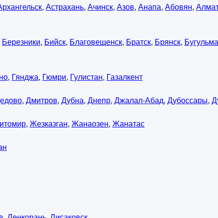
Архангельск
,
Астрахань
,
Ачинск
,
Азов
,
Анапа
,
Абовян
,
Алма
,
Березники
,
Бийск
,
Благовещенск
,
Братск
,
Брянск
,
Бугульм
но
,
Гянджа
,
Гюмри
,
Гулистан
,
Газалкент
едово
,
Дмитров
,
Дубна
,
Днепр
,
Джалал-Абад
,
Дубоссары
,
Д
итомир
,
Жезказган
,
Жанаозен
,
Жанатас
ан
в
,
Ленкорань
,
Лисаковск