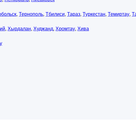
обольск
,
Тернополь
,
Тбилиси
,
Тараз
,
Туркестан
,
Темиртау
,
Т
ий
,
Хырдалан
,
Худжанд
,
Хромтау
,
Хива
у