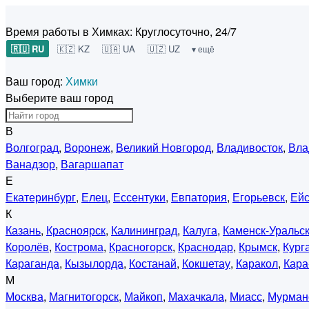
Время работы в Химках:
Круглосуточно, 24/7
🇷🇺 RU
🇰🇿 KZ
🇺🇦 UA
🇺🇿 UZ
▾ ещё
Ваш город:
Химки
Выберите ваш город
В
Волгоград
,
Воронеж
,
Великий Новгород
,
Владивосток
,
Вла
Ванадзор
,
Вагаршапат
Е
Екатеринбург
,
Елец
,
Ессентуки
,
Евпатория
,
Егорьевск
,
Ейс
К
Казань
,
Красноярск
,
Калининград
,
Калуга
,
Каменск-Уральс
Королёв
,
Кострома
,
Красногорск
,
Краснодар
,
Крымск
,
Кург
Караганда
,
Кызылорда
,
Костанай
,
Кокшетау
,
Каракол
,
Кара
М
Москва
,
Магнитогорск
,
Майкоп
,
Махачкала
,
Миасс
,
Мурман