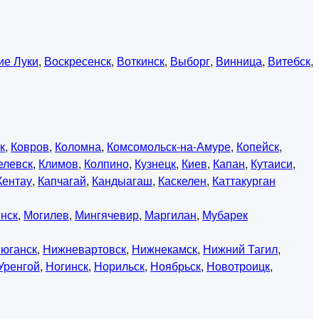
ие Луки
,
Воскресенск
,
Воткинск
,
Выборг
,
Винница
,
Витебск
,
к
,
Ковров
,
Коломна
,
Комсомольск-на-Амуре
,
Копейск
,
елевск
,
Климов
,
Колпино
,
Кузнецк
,
Киев
,
Капан
,
Кутаиси
,
Кентау
,
Капчагай
,
Кандыагаш
,
Каскелен
,
Каттакурган
нск
,
Могилев
,
Мингячевир
,
Маргилан
,
Мубарек
юганск
,
Нижневартовск
,
Нижнекамск
,
Нижний Тагил
,
Уренгой
,
Ногинск
,
Норильск
,
Ноябрьск
,
Новотроицк
,