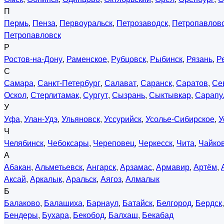
П
Пермь
,
Пенза
,
Первоуральск
,
Петрозаводск
,
Петропавловс
Петропавловск
Р
Ростов-на-Дону
,
Раменское
,
Рубцовск
,
Рыбинск
,
Рязань
,
Р
С
Самара
,
Санкт-Петербург
,
Салават
,
Саранск
,
Саратов
,
Се
Оскол
,
Стерлитамак
,
Сургут
,
Сызрань
,
Сыктывкар
,
Сарапу
У
Уфа
,
Улан-Удэ
,
Ульяновск
,
Уссурийск
,
Усолье-Сибирское
,
У
Ч
Челябинск
,
Чебоксары
,
Череповец
,
Черкесск
,
Чита
,
Чайко
А
Абакан
,
Альметьевск
,
Ангарск
,
Арзамас
,
Армавир
,
Артём
,
Аксай
,
Аркалык
,
Аральск
,
Аягоз
,
Алмалык
Б
Балаково
,
Балашиха
,
Барнаул
,
Батайск
,
Белгород
,
Бердск
Бендеры
,
Бухара
,
Бекобод
,
Балхаш
,
Бекабад