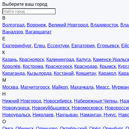
Выберите ваш город
В
Волгоград
,
Воронеж
,
Великий Новгород
,
Владивосток
,
Вла
Ванадзор
,
Вагаршапат
Е
Екатеринбург
,
Елец
,
Ессентуки
,
Евпатория
,
Егорьевск
,
Ейс
К
Казань
,
Красноярск
,
Калининград
,
Калуга
,
Каменск-Уральс
Королёв
,
Кострома
,
Красногорск
,
Краснодар
,
Крымск
,
Кург
Караганда
,
Кызылорда
,
Костанай
,
Кокшетау
,
Каракол
,
Кара
М
Москва
,
Магнитогорск
,
Майкоп
,
Махачкала
,
Миасс
,
Мурман
Н
Нижний Новгород
,
Новосибирск
,
Набережные Челны
,
Наз
Новокузнецк
,
Новокуйбышевск
,
Новомосковск
,
Новоросси
Новоуральск
,
Николаев
,
Нахчыван
,
Наманган
,
Нукус
,
Нав
О
Омск
,
Обнинск
,
Одинцово
,
Октябрьский
,
Орёл
,
Оренбург
,
О