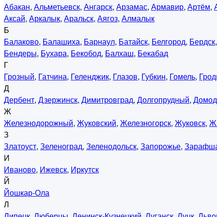
Абакан
,
Альметьевск
,
Ангарск
,
Арзамас
,
Армавир
,
Артём
,
Аксай
,
Аркалык
,
Аральск
,
Аягоз
,
Алмалык
Б
Балаково
,
Балашиха
,
Барнаул
,
Батайск
,
Белгород
,
Бердск
Бендеры
,
Бухара
,
Бекобод
,
Балхаш
,
Бекабад
Г
Грозный
,
Гатчина
,
Геленджик
,
Глазов
,
Губкин
,
Гомель
,
Грод
Д
Дербент
,
Дзержинск
,
Димитровград
,
Долгопрудный
,
Домод
Ж
Железнодорожный
,
Жуковский
,
Железногорск
,
Жуковск
,
Ж
З
Златоуст
,
Зеленоград
,
Зеленодольск
,
Запорожье
,
Зарафш
И
Иваново
,
Ижевск
,
Иркутск
Й
Йошкар-Ола
Л
Липецк
,
Люберцы
,
Ленинск-Кузнецкий
,
Луганск
,
Луцк
,
Льво