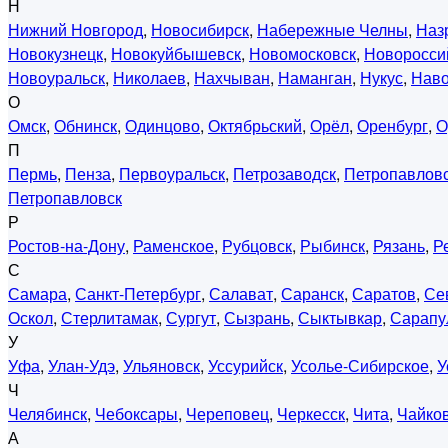
Н
Нижний Новгород
,
Новосибирск
,
Набережные Челны
,
Наз
Новокузнецк
,
Новокуйбышевск
,
Новомосковск
,
Новоросси
Новоуральск
,
Николаев
,
Нахчыван
,
Наманган
,
Нукус
,
Нав
О
Омск
,
Обнинск
,
Одинцово
,
Октябрьский
,
Орёл
,
Оренбург
,
О
П
Пермь
,
Пенза
,
Первоуральск
,
Петрозаводск
,
Петропавловс
Петропавловск
Р
Ростов-на-Дону
,
Раменское
,
Рубцовск
,
Рыбинск
,
Рязань
,
Р
С
Самара
,
Санкт-Петербург
,
Салават
,
Саранск
,
Саратов
,
Се
Оскол
,
Стерлитамак
,
Сургут
,
Сызрань
,
Сыктывкар
,
Сарапу
У
Уфа
,
Улан-Удэ
,
Ульяновск
,
Уссурийск
,
Усолье-Сибирское
,
У
Ч
Челябинск
,
Чебоксары
,
Череповец
,
Черкесск
,
Чита
,
Чайко
А