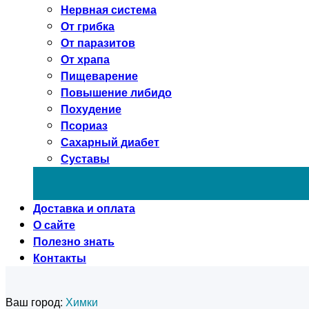
Нервная система
От грибка
От паразитов
От храпа
Пищеварение
Повышение либидо
Похудение
Псориаз
Сахарный диабет
Суставы
Доставка и оплата
О сайте
Полезно знать
Контакты
Ваш город:
Химки