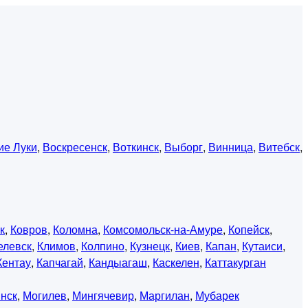
ие Луки
,
Воскресенск
,
Воткинск
,
Выборг
,
Винница
,
Витебск
,
к
,
Ковров
,
Коломна
,
Комсомольск-на-Амуре
,
Копейск
,
елевск
,
Климов
,
Колпино
,
Кузнецк
,
Киев
,
Капан
,
Кутаиси
,
Кентау
,
Капчагай
,
Кандыагаш
,
Каскелен
,
Каттакурган
нск
,
Могилев
,
Мингячевир
,
Маргилан
,
Мубарек