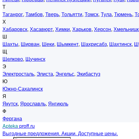
Т
Таганрог
,
Тамбов
,
Тверь
,
Тольятти
,
Томск
,
Тула
,
Тюмень
,
Т
Х
Хабаровск
,
Хасавюрт
,
Химки
,
Харьков
,
Херсон
,
Хмельницк
Ш
Шахты
,
Ширван
,
Шеки
,
Шымкент
,
Шахрисабз
,
Шахтинск
,
Ш
Щ
Щелково
,
Щучинск
Э
Электросталь
,
Элиста
,
Энгельс
,
Экибастуз
Ю
Южно-Сахалинск
Я
Якутск
,
Ярославль
,
Янгиюль
Ф
Фергана
Apteka
proff.ru
Выгодные предложения. Акции. Доступные цены.