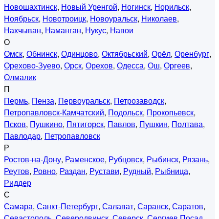
Новошахтинск
,
Новый Уренгой
,
Ногинск
,
Норильск
,
Ноябрьск
,
Новотроицк
,
Новоуральск
,
Николаев
,
Нахчыван
,
Наманган
,
Нукус
,
Навои
О
Омск
,
Обнинск
,
Одинцово
,
Октябрьский
,
Орёл
,
Оренбург
,
Орехово-Зуево
,
Орск
,
Орехов
,
Одесса
,
Ош
,
Оргеев
,
Олмалик
П
Пермь
,
Пенза
,
Первоуральск
,
Петрозаводск
,
Петропавловск-Камчатский
,
Подольск
,
Прокопьевск
,
Псков
,
Пушкино
,
Пятигорск
,
Павлов
,
Пушкин
,
Полтава
,
Павлодар
,
Петропавловск
Р
Ростов-на-Дону
,
Раменское
,
Рубцовск
,
Рыбинск
,
Рязань
,
Реутов
,
Ровно
,
Раздан
,
Рустави
,
Рудный
,
Рыбница
,
Риддер
С
Самара
,
Санкт-Петербург
,
Салават
,
Саранск
,
Саратов
,
Севастополь
,
Северодвинск
,
Северск
,
Сергиев Посад
,