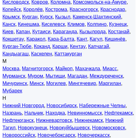
Кисловодск
,
Ковров
,
Коломна
,
Комсомольск-на-Амуре
,
Копейск
,
Королёв
,
Кострома
,
Красногорск
,
Краснодар
,
Крымск
,
Курган
,
Курск
,
Кызыл
,
Каменск-Шахтинский
,
Канск
,
Кинешма
,
Киселевск
,
Климов
,
Колпино
,
Кузнецк
,
Киев
,
Капан
,
Кутаиси
,
Караганда
,
Кызылорда
,
Костанай
,
Кокшетау
,
Каракол
,
Кара-Балта
,
Кант
,
Кагул
,
Кишинёв
,
Курган-Тюбе
,
Коканд
,
Карши
,
Кентау
,
Капчагай
,
Кандыагаш
,
Каскелен
,
Каттакурган
М
Москва
,
Магнитогорск
,
Майкоп
,
Махачкала
,
Миасс
,
Мурманск
,
Муром
,
Мытищи
,
Магадан
,
Междуреченск
,
Мичуринск
,
Минск
,
Могилев
,
Мингячевир
,
Маргилан
,
Мубарек
Н
Нижний Новгород
,
Новосибирск
,
Набережные Челны
,
Назрань
,
Нальчик
,
Находка
,
Невинномысск
,
Нефтекамск
,
Нефтеюганск
,
Нижневартовск
,
Нижнекамск
,
Нижний
Тагил
,
Новокузнецк
,
Новокуйбышевск
,
Новомосковск
,
Новороссийск
,
Новочебоксарск
,
Новочеркасск
,