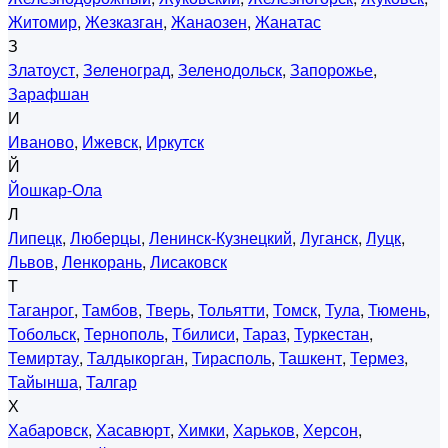
Житомир
,
Жезказган
,
Жанаозен
,
Жанатас
З
Златоуст
,
Зеленоград
,
Зеленодольск
,
Запорожье
,
Зарафшан
И
Иваново
,
Ижевск
,
Иркутск
Й
Йошкар-Ола
Л
Липецк
,
Люберцы
,
Ленинск-Кузнецкий
,
Луганск
,
Луцк
,
Львов
,
Ленкорань
,
Лисаковск
Т
Таганрог
,
Тамбов
,
Тверь
,
Тольятти
,
Томск
,
Тула
,
Тюмень
,
Тобольск
,
Тернополь
,
Тбилиси
,
Тараз
,
Туркестан
,
Темиртау
,
Талдыкорган
,
Тирасполь
,
Ташкент
,
Термез
,
Тайынша
,
Талгар
Х
Хабаровск
,
Хасавюрт
,
Химки
,
Харьков
,
Херсон
,