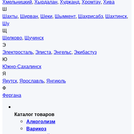
Хмельницкий
,
Хырдалан
,
Худжанд
,
Хромтау
,
Хива
Ш
Шахты
,
Ширван
,
Шеки
,
Шымкент
,
Шахрисабз
,
Шахтинск
,
Шу
Щ
Щелково
,
Щучинск
Э
Электросталь
,
Элиста
,
Энгельс
,
Экибастуз
Ю
Южно-Сахалинск
Я
Якутск
,
Ярославль
,
Янгиюль
Ф
Фергана
Каталог товаров
Алкоголизм
Варикоз