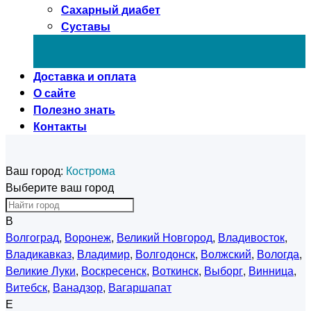
Сахарный диабет
Суставы
Доставка и оплата
О сайте
Полезно знать
Контакты
Ваш город:
Кострома
Выберите ваш город
В
Волгоград
,
Воронеж
,
Великий Новгород
,
Владивосток
,
Владикавказ
,
Владимир
,
Волгодонск
,
Волжский
,
Вологда
,
Великие Луки
,
Воскресенск
,
Воткинск
,
Выборг
,
Винница
,
Витебск
,
Ванадзор
,
Вагаршапат
Е