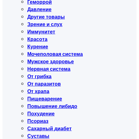
Геморрой
Давление
Другие товары
Зрение и слух
Иммунитет
Красота
Курение
Мочеполовая система
Мужское здоровье
Нервная система
От грибка
От паразитов
От храпа
Пищеварение
Повышение либидо
Похудение
Псориаз
Сахарный диабет
Суставы