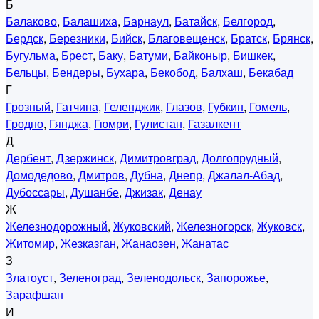
Б
Балаково
,
Балашиха
,
Барнаул
,
Батайск
,
Белгород
,
Бердск
,
Березники
,
Бийск
,
Благовещенск
,
Братск
,
Брянск
,
Бугульма
,
Брест
,
Баку
,
Батуми
,
Байконыр
,
Бишкек
,
Бельцы
,
Бендеры
,
Бухара
,
Бекобод
,
Балхаш
,
Бекабад
Г
Грозный
,
Гатчина
,
Геленджик
,
Глазов
,
Губкин
,
Гомель
,
Гродно
,
Гянджа
,
Гюмри
,
Гулистан
,
Газалкент
Д
Дербент
,
Дзержинск
,
Димитровград
,
Долгопрудный
,
Домодедово
,
Дмитров
,
Дубна
,
Днепр
,
Джалал-Абад
,
Дубоссары
,
Душанбе
,
Джизак
,
Денау
Ж
Железнодорожный
,
Жуковский
,
Железногорск
,
Жуковск
,
Житомир
,
Жезказган
,
Жанаозен
,
Жанатас
З
Златоуст
,
Зеленоград
,
Зеленодольск
,
Запорожье
,
Зарафшан
И