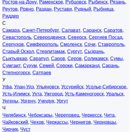
Ростов-на-Дону
,
Раменское
,
Рубцовск
,
Рыбинск
,
Рязань
,
Реутов
,
Ровно
,
Раздан
,
Рустави
,
Рудный
,
Рыбница
,
Риддер
С
Самара
,
Санкт-Петербург
,
Салават
,
Саранск
,
Саратов
,
Севастополь
,
Северодвинск
,
Северск
,
Сергиев Посад
,
Серпухов
,
Симферополь
,
Смоленск
,
Сочи
,
Ставрополь
,
Старый Оскол
,
Стерлитамак
,
Сургут
,
Сызрань
,
Сыктывкар
,
Сарапул
,
Саров
,
Серов
,
Соликамск
,
Сумы
,
Сумгаит
,
Сухум
,
Семей
,
Сороки
,
Самарканд
,
Сарань
,
Степногорск
,
Сатпаев
У
Уфа
,
Улан-Удэ
,
Ульяновск
,
Уссурийск
,
Усолье-Сибирское
,
Усть-Илимск
,
Ухта
,
Ужгород
,
Усть-Каменогорск
,
Уральск
,
Унгены
,
Ургенч
,
Учкудук
,
Ургут
Ч
Челябинск
,
Чебоксары
,
Череповец
,
Черкесск
,
Чита
,
Чайковский
,
Чехов
,
Черкассы
,
Чернигов
,
Черновцы
,
Чирчик
,
Чуст