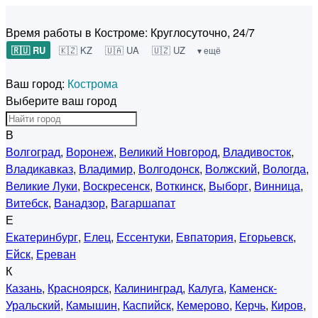
Время работы в Костроме:
Круглосуточно, 24/7
🇷🇺 RU
🇰🇿 KZ
🇺🇦 UA
🇺🇿 UZ
▾ ещё
Ваш город:
Кострома
Выберите ваш город
В
Волгоград
,
Воронеж
,
Великий Новгород
,
Владивосток
,
Владикавказ
,
Владимир
,
Волгодонск
,
Волжский
,
Вологда
,
Великие Луки
,
Воскресенск
,
Воткинск
,
Выборг
,
Винница
,
Витебск
,
Ванадзор
,
Вагаршапат
Е
Екатеринбург
,
Елец
,
Ессентуки
,
Евпатория
,
Егорьевск
,
Ейск
,
Ереван
К
Казань
,
Красноярск
,
Калининград
,
Калуга
,
Каменск-
Уральский
,
Камышин
,
Каспийск
,
Кемерово
,
Керчь
,
Киров
,