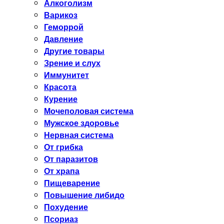
Алкоголизм
Варикоз
Геморрой
Давление
Другие товары
Зрение и слух
Иммунитет
Красота
Курение
Мочеполовая система
Мужское здоровье
Нервная система
От грибка
От паразитов
От храпа
Пищеварение
Повышение либидо
Похудение
Псориаз