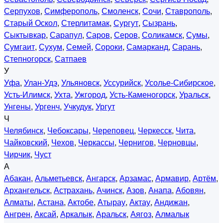
Серпухов
,
Симферополь
,
Смоленск
,
Сочи
,
Ставрополь
,
Старый Оскол
,
Стерлитамак
,
Сургут
,
Сызрань
,
Сыктывкар
,
Сарапул
,
Саров
,
Серов
,
Соликамск
,
Сумы
,
Сумгаит
,
Сухум
,
Семей
,
Сороки
,
Самарканд
,
Сарань
,
Степногорск
,
Сатпаев
У
Уфа
,
Улан-Удэ
,
Ульяновск
,
Уссурийск
,
Усолье-Сибирское
,
Усть-Илимск
,
Ухта
,
Ужгород
,
Усть-Каменогорск
,
Уральск
,
Унгены
,
Ургенч
,
Учкудук
,
Ургут
Ч
Челябинск
,
Чебоксары
,
Череповец
,
Черкесск
,
Чита
,
Чайковский
,
Чехов
,
Черкассы
,
Чернигов
,
Черновцы
,
Чирчик
,
Чуст
А
Абакан
,
Альметьевск
,
Ангарск
,
Арзамас
,
Армавир
,
Артём
,
Архангельск
,
Астрахань
,
Ачинск
,
Азов
,
Анапа
,
Абовян
,
Алматы
,
Астана
,
Актобе
,
Атырау
,
Актау
,
Андижан
,
Ангрен
,
Аксай
,
Аркалык
,
Аральск
,
Аягоз
,
Алмалык