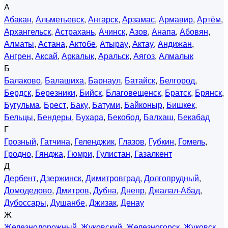
А
Абакан
,
Альметьевск
,
Ангарск
,
Арзамас
,
Армавир
,
Артём
,
Архангельск
,
Астрахань
,
Ачинск
,
Азов
,
Анапа
,
Абовян
,
Алматы
,
Астана
,
Актобе
,
Атырау
,
Актау
,
Андижан
,
Ангрен
,
Аксай
,
Аркалык
,
Аральск
,
Аягоз
,
Алмалык
Б
Балаково
,
Балашиха
,
Барнаул
,
Батайск
,
Белгород
,
Бердск
,
Березники
,
Бийск
,
Благовещенск
,
Братск
,
Брянск
,
Бугульма
,
Брест
,
Баку
,
Батуми
,
Байконыр
,
Бишкек
,
Бельцы
,
Бендеры
,
Бухара
,
Бекобод
,
Балхаш
,
Бекабад
Г
Грозный
,
Гатчина
,
Геленджик
,
Глазов
,
Губкин
,
Гомель
,
Гродно
,
Гянджа
,
Гюмри
,
Гулистан
,
Газалкент
Д
Дербент
,
Дзержинск
,
Димитровград
,
Долгопрудный
,
Домодедово
,
Дмитров
,
Дубна
,
Днепр
,
Джалал-Абад
,
Дубоссары
,
Душанбе
,
Джизак
,
Денау
Ж
Железнодорожный
,
Жуковский
,
Железногорск
,
Жуковск
,