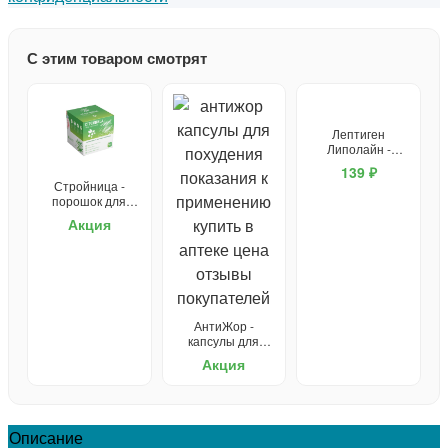
С этим товаром смотрят
Лептиген
Липолайн -
капсулы для
139 ₽
похудения
Стройница -
порошок для
похудения
Акция
АнтиЖор -
капсулы для
похудения
Акция
Описание