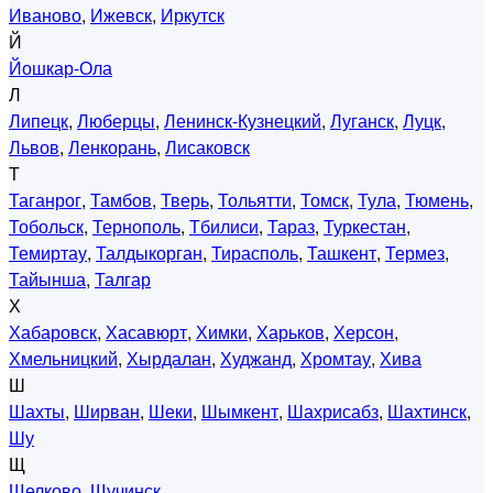
Иваново
,
Ижевск
,
Иркутск
Й
Йошкар-Ола
Л
Липецк
,
Люберцы
,
Ленинск-Кузнецкий
,
Луганск
,
Луцк
,
Львов
,
Ленкорань
,
Лисаковск
Т
Таганрог
,
Тамбов
,
Тверь
,
Тольятти
,
Томск
,
Тула
,
Тюмень
,
Тобольск
,
Тернополь
,
Тбилиси
,
Тараз
,
Туркестан
,
Темиртау
,
Талдыкорган
,
Тирасполь
,
Ташкент
,
Термез
,
Тайынша
,
Талгар
Х
Хабаровск
,
Хасавюрт
,
Химки
,
Харьков
,
Херсон
,
Хмельницкий
,
Хырдалан
,
Худжанд
,
Хромтау
,
Хива
Ш
Шахты
,
Ширван
,
Шеки
,
Шымкент
,
Шахрисабз
,
Шахтинск
,
Шу
Щ
Щелково
,
Щучинск