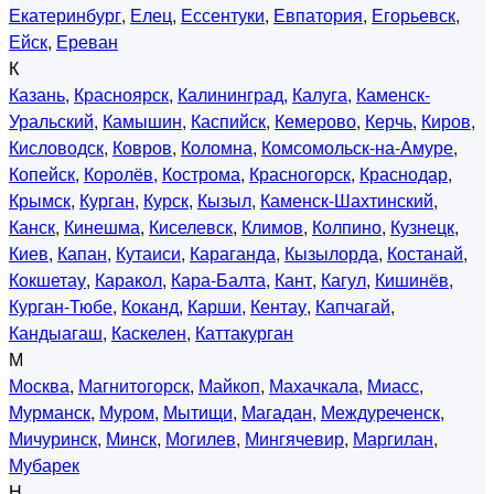
Екатеринбург
,
Елец
,
Ессентуки
,
Евпатория
,
Егорьевск
,
Ейск
,
Ереван
К
Казань
,
Красноярск
,
Калининград
,
Калуга
,
Каменск-
Уральский
,
Камышин
,
Каспийск
,
Кемерово
,
Керчь
,
Киров
,
Кисловодск
,
Ковров
,
Коломна
,
Комсомольск-на-Амуре
,
Копейск
,
Королёв
,
Кострома
,
Красногорск
,
Краснодар
,
Крымск
,
Курган
,
Курск
,
Кызыл
,
Каменск-Шахтинский
,
Канск
,
Кинешма
,
Киселевск
,
Климов
,
Колпино
,
Кузнецк
,
Киев
,
Капан
,
Кутаиси
,
Караганда
,
Кызылорда
,
Костанай
,
Кокшетау
,
Каракол
,
Кара-Балта
,
Кант
,
Кагул
,
Кишинёв
,
Курган-Тюбе
,
Коканд
,
Карши
,
Кентау
,
Капчагай
,
Кандыагаш
,
Каскелен
,
Каттакурган
М
Москва
,
Магнитогорск
,
Майкоп
,
Махачкала
,
Миасс
,
Мурманск
,
Муром
,
Мытищи
,
Магадан
,
Междуреченск
,
Мичуринск
,
Минск
,
Могилев
,
Мингячевир
,
Маргилан
,
Мубарек
Н