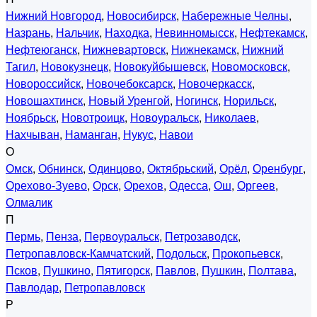
Нижний Новгород
,
Новосибирск
,
Набережные Челны
,
Назрань
,
Нальчик
,
Находка
,
Невинномысск
,
Нефтекамск
,
Нефтеюганск
,
Нижневартовск
,
Нижнекамск
,
Нижний
Тагил
,
Новокузнецк
,
Новокуйбышевск
,
Новомосковск
,
Новороссийск
,
Новочебоксарск
,
Новочеркасск
,
Новошахтинск
,
Новый Уренгой
,
Ногинск
,
Норильск
,
Ноябрьск
,
Новотроицк
,
Новоуральск
,
Николаев
,
Нахчыван
,
Наманган
,
Нукус
,
Навои
О
Омск
,
Обнинск
,
Одинцово
,
Октябрьский
,
Орёл
,
Оренбург
,
Орехово-Зуево
,
Орск
,
Орехов
,
Одесса
,
Ош
,
Оргеев
,
Олмалик
П
Пермь
,
Пенза
,
Первоуральск
,
Петрозаводск
,
Петропавловск-Камчатский
,
Подольск
,
Прокопьевск
,
Псков
,
Пушкино
,
Пятигорск
,
Павлов
,
Пушкин
,
Полтава
,
Павлодар
,
Петропавловск
Р