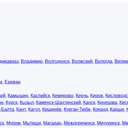
дикавказ
,
Владимир
,
Волгодонск
,
Волжский
,
Вологда
,
Велик
к
,
Ереван
кий
,
Камышин
,
Каспийск
,
Кемерово
,
Керчь
,
Киров
,
Кисловодс
ан
,
Курск
,
Кызыл
,
Каменск-Шахтинский
,
Канск
,
Кинешма
,
Кис
-Балта
,
Кант
,
Кагул
,
Кишинёв
,
Курган-Тюбе
,
Коканд
,
Карши
,
ск
,
Муром
,
Мытищи
,
Магадан
,
Междуреченск
,
Мичуринск
,
Ми