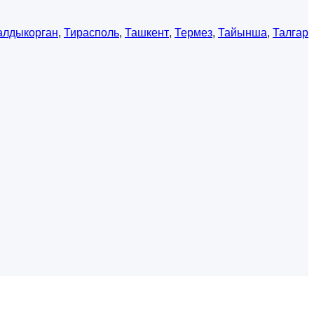
алдыкорган
,
Тирасполь
,
Ташкент
,
Термез
,
Тайынша
,
Талгар