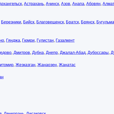
Архангельск
,
Астрахань
,
Ачинск
,
Азов
,
Анапа
,
Абовян
,
Алма
,
Березники
,
Бийск
,
Благовещенск
,
Братск
,
Брянск
,
Бугульм
но
,
Гянджа
,
Гюмри
,
Гулистан
,
Газалкент
едово
,
Дмитров
,
Дубна
,
Днепр
,
Джалал-Абад
,
Дубоссары
,
Д
итомир
,
Жезказган
,
Жанаозен
,
Жанатас
ан
в
,
Ленкорань
,
Лисаковск