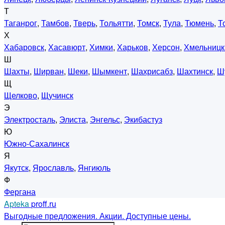
Т
Таганрог
,
Тамбов
,
Тверь
,
Тольятти
,
Томск
,
Тула
,
Тюмень
,
Т
Х
Хабаровск
,
Хасавюрт
,
Химки
,
Харьков
,
Херсон
,
Хмельницк
Ш
Шахты
,
Ширван
,
Шеки
,
Шымкент
,
Шахрисабз
,
Шахтинск
,
Ш
Щ
Щелково
,
Щучинск
Э
Электросталь
,
Элиста
,
Энгельс
,
Экибастуз
Ю
Южно-Сахалинск
Я
Якутск
,
Ярославль
,
Янгиюль
Ф
Фергана
Apteka
proff.ru
Выгодные предложения. Акции. Доступные цены.