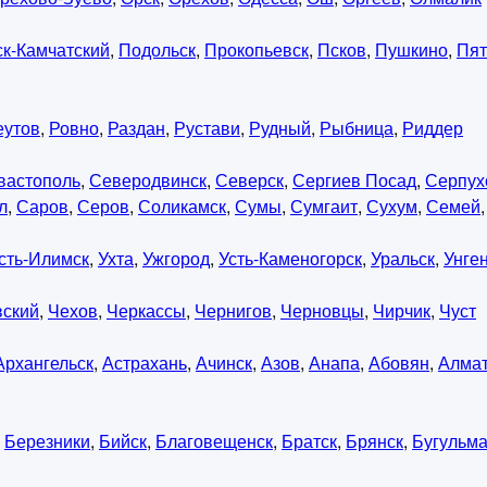
к-Камчатский
,
Подольск
,
Прокопьевск
,
Псков
,
Пушкино
,
Пят
еутов
,
Ровно
,
Раздан
,
Рустави
,
Рудный
,
Рыбница
,
Риддер
вастополь
,
Северодвинск
,
Северск
,
Сергиев Посад
,
Серпух
л
,
Саров
,
Серов
,
Соликамск
,
Сумы
,
Сумгаит
,
Сухум
,
Семей
сть-Илимск
,
Ухта
,
Ужгород
,
Усть-Каменогорск
,
Уральск
,
Унге
вский
,
Чехов
,
Черкассы
,
Чернигов
,
Черновцы
,
Чирчик
,
Чуст
Архангельск
,
Астрахань
,
Ачинск
,
Азов
,
Анапа
,
Абовян
,
Алма
,
Березники
,
Бийск
,
Благовещенск
,
Братск
,
Брянск
,
Бугульм