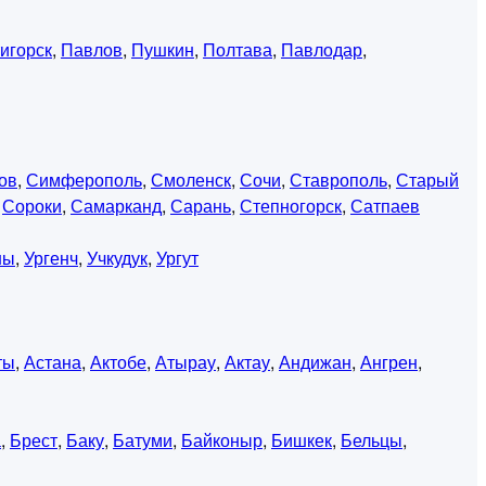
игорск
,
Павлов
,
Пушкин
,
Полтава
,
Павлодар
,
ов
,
Симферополь
,
Смоленск
,
Сочи
,
Ставрополь
,
Старый
,
Сороки
,
Самарканд
,
Сарань
,
Степногорск
,
Сатпаев
ны
,
Ургенч
,
Учкудук
,
Ургут
ты
,
Астана
,
Актобе
,
Атырау
,
Актау
,
Андижан
,
Ангрен
,
а
,
Брест
,
Баку
,
Батуми
,
Байконыр
,
Бишкек
,
Бельцы
,