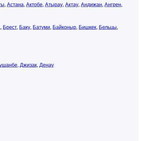
ты
,
Астана
,
Актобе
,
Атырау
,
Актау
,
Андижан
,
Ангрен
,
а
,
Брест
,
Баку
,
Батуми
,
Байконыр
,
Бишкек
,
Бельцы
,
ушанбе
,
Джизак
,
Денау