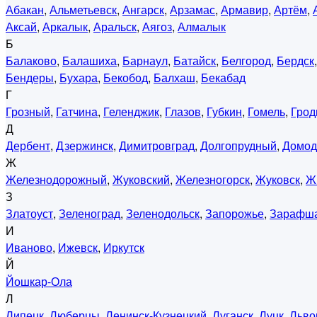
Абакан
,
Альметьевск
,
Ангарск
,
Арзамас
,
Армавир
,
Артём
,
Аксай
,
Аркалык
,
Аральск
,
Аягоз
,
Алмалык
Б
Балаково
,
Балашиха
,
Барнаул
,
Батайск
,
Белгород
,
Бердск
Бендеры
,
Бухара
,
Бекобод
,
Балхаш
,
Бекабад
Г
Грозный
,
Гатчина
,
Геленджик
,
Глазов
,
Губкин
,
Гомель
,
Грод
Д
Дербент
,
Дзержинск
,
Димитровград
,
Долгопрудный
,
Домод
Ж
Железнодорожный
,
Жуковский
,
Железногорск
,
Жуковск
,
Ж
З
Златоуст
,
Зеленоград
,
Зеленодольск
,
Запорожье
,
Зарафш
И
Иваново
,
Ижевск
,
Иркутск
Й
Йошкар-Ола
Л
Липецк
,
Люберцы
,
Ленинск-Кузнецкий
,
Луганск
,
Луцк
,
Льво