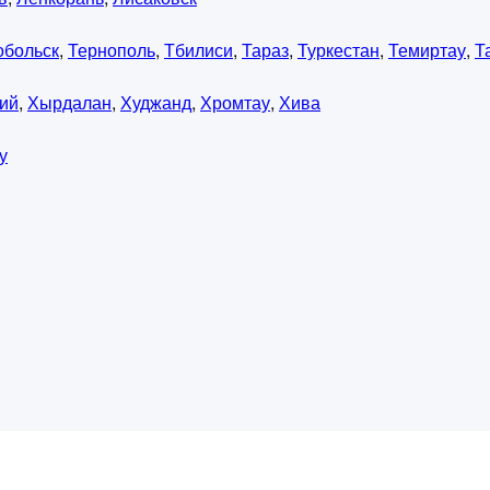
обольск
,
Тернополь
,
Тбилиси
,
Тараз
,
Туркестан
,
Темиртау
,
Т
ий
,
Хырдалан
,
Худжанд
,
Хромтау
,
Хива
у