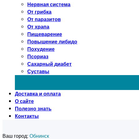
Нервная система
От грибка
От паразитов
От храпа
Пищеварение
Повышение либидо
Похудение
Псориаз
Сахарный диабет
Суставы
Доставка и оплата
О сайте
Полезно знать
Контакты
Ваш город:
Обнинск