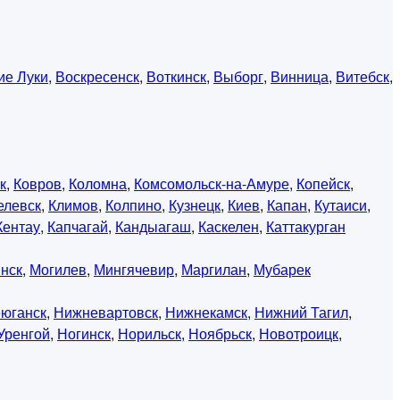
ие Луки
,
Воскресенск
,
Воткинск
,
Выборг
,
Винница
,
Витебск
,
к
,
Ковров
,
Коломна
,
Комсомольск-на-Амуре
,
Копейск
,
елевск
,
Климов
,
Колпино
,
Кузнецк
,
Киев
,
Капан
,
Кутаиси
,
Кентау
,
Капчагай
,
Кандыагаш
,
Каскелен
,
Каттакурган
нск
,
Могилев
,
Мингячевир
,
Маргилан
,
Мубарек
юганск
,
Нижневартовск
,
Нижнекамск
,
Нижний Тагил
,
Уренгой
,
Ногинск
,
Норильск
,
Ноябрьск
,
Новотроицк
,