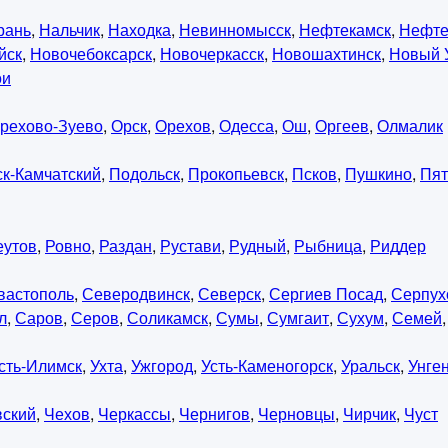
рань
,
Нальчик
,
Находка
,
Невинномысск
,
Нефтекамск
,
Нефте
йск
,
Новочебоксарск
,
Новочеркасск
,
Новошахтинск
,
Новый 
ои
рехово-Зуево
,
Орск
,
Орехов
,
Одесса
,
Ош
,
Оргеев
,
Олмалик
к-Камчатский
,
Подольск
,
Прокопьевск
,
Псков
,
Пушкино
,
Пят
еутов
,
Ровно
,
Раздан
,
Рустави
,
Рудный
,
Рыбница
,
Риддер
вастополь
,
Северодвинск
,
Северск
,
Сергиев Посад
,
Серпух
л
,
Саров
,
Серов
,
Соликамск
,
Сумы
,
Сумгаит
,
Сухум
,
Семей
сть-Илимск
,
Ухта
,
Ужгород
,
Усть-Каменогорск
,
Уральск
,
Унге
вский
,
Чехов
,
Черкассы
,
Чернигов
,
Черновцы
,
Чирчик
,
Чуст