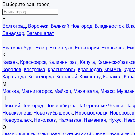
Выберите ваш город
В
Волгоград
,
Воронеж
,
Великий Новгород
,
Владивосток
,
Вла
Ванадзор
,
Вагаршапат
Е
Екатеринбург
,
Елец
,
Ессентуки
,
Евпатория
,
Егорьевск
,
Ейс
К
Казань
,
Красноярск
,
Калининград
,
Калуга
,
Каменск-Уральс
Королёв
,
Кострома
,
Красногорск
,
Краснодар
,
Крымск
,
Кург
Караганда
,
Кызылорда
,
Костанай
,
Кокшетау
,
Каракол
,
Кара
М
Москва
,
Магнитогорск
,
Майкоп
,
Махачкала
,
Миасс
,
Мурман
Н
Нижний Новгород
,
Новосибирск
,
Набережные Челны
,
Наз
Новокузнецк
,
Новокуйбышевск
,
Новомосковск
,
Новоросси
Новоуральск
,
Николаев
,
Нахчыван
,
Наманган
,
Нукус
,
Нав
О
Омск
,
Обнинск
,
Одинцово
,
Октябрьский
,
Орёл
,
Оренбург
,
О