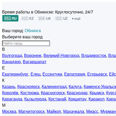
Время работы в Обнинске:
Круглосуточно, 24/7
🇷🇺 RU
🇰🇿 KZ
🇺🇦 UA
🇺🇿 UZ
▾ ещё
Ваш город:
Обнинск
Выберите ваш город
В
Волгоград
,
Воронеж
,
Великий Новгород
,
Владивосток
,
Вла
Ванадзор
,
Вагаршапат
Е
Екатеринбург
,
Елец
,
Ессентуки
,
Евпатория
,
Егорьевск
,
Ейс
К
Казань
,
Красноярск
,
Калининград
,
Калуга
,
Каменск-Уральс
Королёв
,
Кострома
,
Красногорск
,
Краснодар
,
Крымск
,
Кург
Караганда
,
Кызылорда
,
Костанай
,
Кокшетау
,
Каракол
,
Кара
М
Москва
,
Магнитогорск
,
Майкоп
,
Махачкала
,
Миасс
,
Мурман