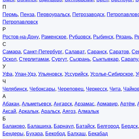
П
Пермь
,
Пенза
,
Первоуральск
,
Петрозаводск
,
Петропавловс
Петропавловск
Р
Ростов-на-Дону
,
Раменское
,
Рубцовск
,
Рыбинск
,
Рязань
,
Р
С
Самара
,
Санкт-Петербург
,
Салават
,
Саранск
,
Саратов
,
Се
Оскол
,
Стерлитамак
,
Сургут
,
Сызрань
,
Сыктывкар
,
Сарапу
У
Уфа
,
Улан-Удэ
,
Ульяновск
,
Уссурийск
,
Усолье-Сибирское
,
У
Ч
Челябинск
,
Чебоксары
,
Череповец
,
Черкесск
,
Чита
,
Чайко
А
Абакан
,
Альметьевск
,
Ангарск
,
Арзамас
,
Армавир
,
Артём
,
Аксай
,
Аркалык
,
Аральск
,
Аягоз
,
Алмалык
Б
Балаково
,
Балашиха
,
Барнаул
,
Батайск
,
Белгород
,
Бердск
Бендеры
,
Бухара
,
Бекобод
,
Балхаш
,
Бекабад