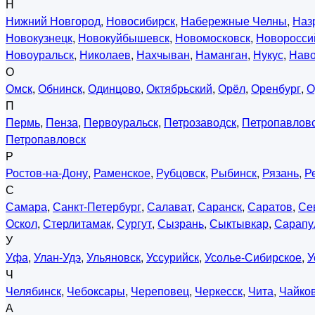
Н
Нижний Новгород
,
Новосибирск
,
Набережные Челны
,
Наз
Новокузнецк
,
Новокуйбышевск
,
Новомосковск
,
Новоросси
Новоуральск
,
Николаев
,
Нахчыван
,
Наманган
,
Нукус
,
Нав
О
Омск
,
Обнинск
,
Одинцово
,
Октябрьский
,
Орёл
,
Оренбург
,
О
П
Пермь
,
Пенза
,
Первоуральск
,
Петрозаводск
,
Петропавловс
Петропавловск
Р
Ростов-на-Дону
,
Раменское
,
Рубцовск
,
Рыбинск
,
Рязань
,
Р
С
Самара
,
Санкт-Петербург
,
Салават
,
Саранск
,
Саратов
,
Се
Оскол
,
Стерлитамак
,
Сургут
,
Сызрань
,
Сыктывкар
,
Сарапу
У
Уфа
,
Улан-Удэ
,
Ульяновск
,
Уссурийск
,
Усолье-Сибирское
,
У
Ч
Челябинск
,
Чебоксары
,
Череповец
,
Черкесск
,
Чита
,
Чайко
А