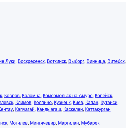
ие Луки
,
Воскресенск
,
Воткинск
,
Выборг
,
Винница
,
Витебск
,
к
,
Ковров
,
Коломна
,
Комсомольск-на-Амуре
,
Копейск
,
елевск
,
Климов
,
Колпино
,
Кузнецк
,
Киев
,
Капан
,
Кутаиси
,
Кентау
,
Капчагай
,
Кандыагаш
,
Каскелен
,
Каттакурган
нск
,
Могилев
,
Мингячевир
,
Маргилан
,
Мубарек