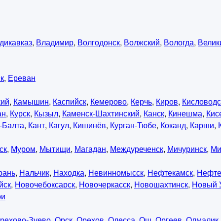
дикавказ
,
Владимир
,
Волгодонск
,
Волжский
,
Вологда
,
Велик
к
,
Ереван
кий
,
Камышин
,
Каспийск
,
Кемерово
,
Керчь
,
Киров
,
Кисловодс
ан
,
Курск
,
Кызыл
,
Каменск-Шахтинский
,
Канск
,
Кинешма
,
Кис
-Балта
,
Кант
,
Кагул
,
Кишинёв
,
Курган-Тюбе
,
Коканд
,
Карши
,
ск
,
Муром
,
Мытищи
,
Магадан
,
Междуреченск
,
Мичуринск
,
Ми
рань
,
Нальчик
,
Находка
,
Невинномысск
,
Нефтекамск
,
Нефте
йск
,
Новочебоксарск
,
Новочеркасск
,
Новошахтинск
,
Новый 
ои
рехово-Зуево
,
Орск
,
Орехов
,
Одесса
,
Ош
,
Оргеев
,
Олмалик