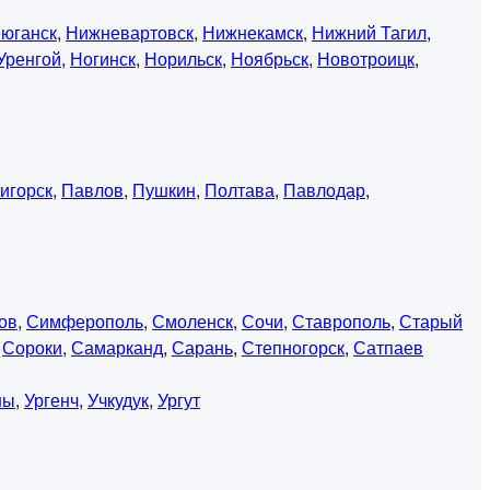
юганск
,
Нижневартовск
,
Нижнекамск
,
Нижний Тагил
,
Уренгой
,
Ногинск
,
Норильск
,
Ноябрьск
,
Новотроицк
,
игорск
,
Павлов
,
Пушкин
,
Полтава
,
Павлодар
,
ов
,
Симферополь
,
Смоленск
,
Сочи
,
Ставрополь
,
Старый
,
Сороки
,
Самарканд
,
Сарань
,
Степногорск
,
Сатпаев
ны
,
Ургенч
,
Учкудук
,
Ургут