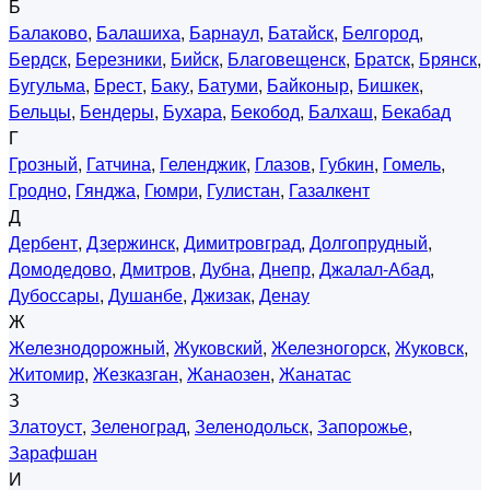
Б
Балаково
,
Балашиха
,
Барнаул
,
Батайск
,
Белгород
,
Бердск
,
Березники
,
Бийск
,
Благовещенск
,
Братск
,
Брянск
,
Бугульма
,
Брест
,
Баку
,
Батуми
,
Байконыр
,
Бишкек
,
Бельцы
,
Бендеры
,
Бухара
,
Бекобод
,
Балхаш
,
Бекабад
Г
Грозный
,
Гатчина
,
Геленджик
,
Глазов
,
Губкин
,
Гомель
,
Гродно
,
Гянджа
,
Гюмри
,
Гулистан
,
Газалкент
Д
Дербент
,
Дзержинск
,
Димитровград
,
Долгопрудный
,
Домодедово
,
Дмитров
,
Дубна
,
Днепр
,
Джалал-Абад
,
Дубоссары
,
Душанбе
,
Джизак
,
Денау
Ж
Железнодорожный
,
Жуковский
,
Железногорск
,
Жуковск
,
Житомир
,
Жезказган
,
Жанаозен
,
Жанатас
З
Златоуст
,
Зеленоград
,
Зеленодольск
,
Запорожье
,
Зарафшан
И