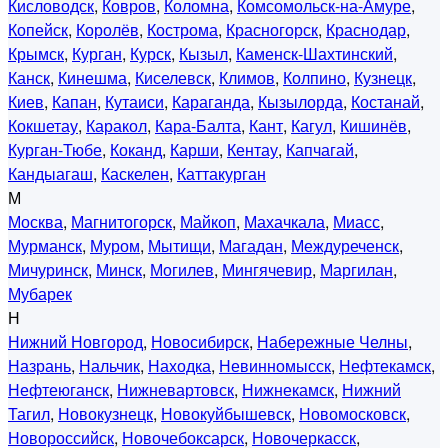
Кисловодск
,
Ковров
,
Коломна
,
Комсомольск-на-Амуре
,
Копейск
,
Королёв
,
Кострома
,
Красногорск
,
Краснодар
,
Крымск
,
Курган
,
Курск
,
Кызыл
,
Каменск-Шахтинский
,
Канск
,
Кинешма
,
Киселевск
,
Климов
,
Колпино
,
Кузнецк
,
Киев
,
Капан
,
Кутаиси
,
Караганда
,
Кызылорда
,
Костанай
,
Кокшетау
,
Каракол
,
Кара-Балта
,
Кант
,
Кагул
,
Кишинёв
,
Курган-Тюбе
,
Коканд
,
Карши
,
Кентау
,
Капчагай
,
Кандыагаш
,
Каскелен
,
Каттакурган
М
Москва
,
Магнитогорск
,
Майкоп
,
Махачкала
,
Миасс
,
Мурманск
,
Муром
,
Мытищи
,
Магадан
,
Междуреченск
,
Мичуринск
,
Минск
,
Могилев
,
Мингячевир
,
Маргилан
,
Мубарек
Н
Нижний Новгород
,
Новосибирск
,
Набережные Челны
,
Назрань
,
Нальчик
,
Находка
,
Невинномысск
,
Нефтекамск
,
Нефтеюганск
,
Нижневартовск
,
Нижнекамск
,
Нижний
Тагил
,
Новокузнецк
,
Новокуйбышевск
,
Новомосковск
,
Новороссийск
,
Новочебоксарск
,
Новочеркасск
,