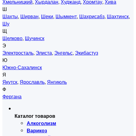
Хмельницкий
,
Хырдалан
,
Худжанд
,
Хромтау
,
Хива
Ш
Шахты
,
Ширван
,
Шеки
,
Шымкент
,
Шахрисабз
,
Шахтинск
,
Шу
Щ
Щелково
,
Щучинск
Э
Электросталь
,
Элиста
,
Энгельс
,
Экибастуз
Ю
Южно-Сахалинск
Я
Якутск
,
Ярославль
,
Янгиюль
Ф
Фергана
Каталог товаров
Алкоголизм
Варикоз