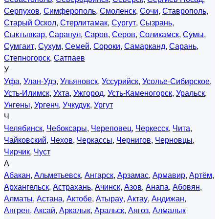
Серпухов
,
Симферополь
,
Смоленск
,
Сочи
,
Ставрополь
,
Старый Оскол
,
Стерлитамак
,
Сургут
,
Сызрань
,
Сыктывкар
,
Сарапул
,
Саров
,
Серов
,
Соликамск
,
Сумы
,
Сумгаит
,
Сухум
,
Семей
,
Сороки
,
Самарканд
,
Сарань
,
Степногорск
,
Сатпаев
У
Уфа
,
Улан-Удэ
,
Ульяновск
,
Уссурийск
,
Усолье-Сибирское
,
Усть-Илимск
,
Ухта
,
Ужгород
,
Усть-Каменогорск
,
Уральск
,
Унгены
,
Ургенч
,
Учкудук
,
Ургут
Ч
Челябинск
,
Чебоксары
,
Череповец
,
Черкесск
,
Чита
,
Чайковский
,
Чехов
,
Черкассы
,
Чернигов
,
Черновцы
,
Чирчик
,
Чуст
А
Абакан
,
Альметьевск
,
Ангарск
,
Арзамас
,
Армавир
,
Артём
,
Архангельск
,
Астрахань
,
Ачинск
,
Азов
,
Анапа
,
Абовян
,
Алматы
,
Астана
,
Актобе
,
Атырау
,
Актау
,
Андижан
,
Ангрен
,
Аксай
,
Аркалык
,
Аральск
,
Аягоз
,
Алмалык