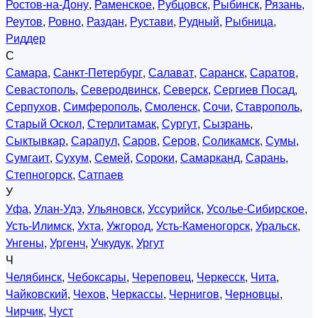
Ростов-на-Дону
,
Раменское
,
Рубцовск
,
Рыбинск
,
Рязань
,
Реутов
,
Ровно
,
Раздан
,
Рустави
,
Рудный
,
Рыбница
,
Риддер
С
Самара
,
Санкт-Петербург
,
Салават
,
Саранск
,
Саратов
,
Севастополь
,
Северодвинск
,
Северск
,
Сергиев Посад
,
Серпухов
,
Симферополь
,
Смоленск
,
Сочи
,
Ставрополь
,
Старый Оскол
,
Стерлитамак
,
Сургут
,
Сызрань
,
Сыктывкар
,
Сарапул
,
Саров
,
Серов
,
Соликамск
,
Сумы
,
Сумгаит
,
Сухум
,
Семей
,
Сороки
,
Самарканд
,
Сарань
,
Степногорск
,
Сатпаев
У
Уфа
,
Улан-Удэ
,
Ульяновск
,
Уссурийск
,
Усолье-Сибирское
,
Усть-Илимск
,
Ухта
,
Ужгород
,
Усть-Каменогорск
,
Уральск
,
Унгены
,
Ургенч
,
Учкудук
,
Ургут
Ч
Челябинск
,
Чебоксары
,
Череповец
,
Черкесск
,
Чита
,
Чайковский
,
Чехов
,
Черкассы
,
Чернигов
,
Черновцы
,
Чирчик
,
Чуст