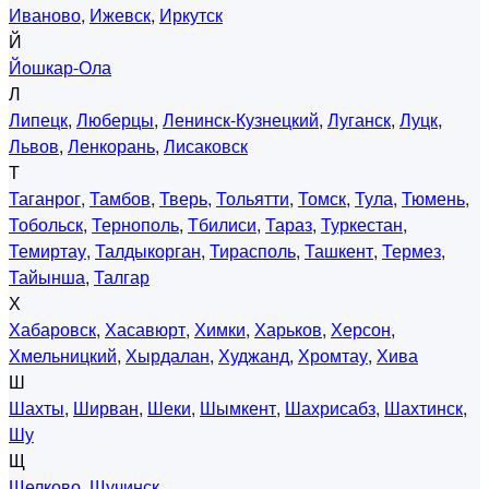
Иваново
,
Ижевск
,
Иркутск
Й
Йошкар-Ола
Л
Липецк
,
Люберцы
,
Ленинск-Кузнецкий
,
Луганск
,
Луцк
,
Львов
,
Ленкорань
,
Лисаковск
Т
Таганрог
,
Тамбов
,
Тверь
,
Тольятти
,
Томск
,
Тула
,
Тюмень
,
Тобольск
,
Тернополь
,
Тбилиси
,
Тараз
,
Туркестан
,
Темиртау
,
Талдыкорган
,
Тирасполь
,
Ташкент
,
Термез
,
Тайынша
,
Талгар
Х
Хабаровск
,
Хасавюрт
,
Химки
,
Харьков
,
Херсон
,
Хмельницкий
,
Хырдалан
,
Худжанд
,
Хромтау
,
Хива
Ш
Шахты
,
Ширван
,
Шеки
,
Шымкент
,
Шахрисабз
,
Шахтинск
,
Шу
Щ
Щелково
,
Щучинск