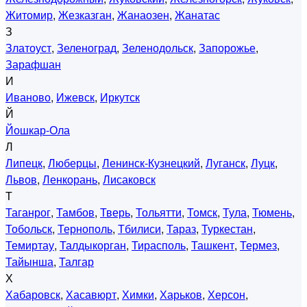
Житомир
,
Жезказган
,
Жанаозен
,
Жанатас
З
Златоуст
,
Зеленоград
,
Зеленодольск
,
Запорожье
,
Зарафшан
И
Иваново
,
Ижевск
,
Иркутск
Й
Йошкар-Ола
Л
Липецк
,
Люберцы
,
Ленинск-Кузнецкий
,
Луганск
,
Луцк
,
Львов
,
Ленкорань
,
Лисаковск
Т
Таганрог
,
Тамбов
,
Тверь
,
Тольятти
,
Томск
,
Тула
,
Тюмень
,
Тобольск
,
Тернополь
,
Тбилиси
,
Тараз
,
Туркестан
,
Темиртау
,
Талдыкорган
,
Тирасполь
,
Ташкент
,
Термез
,
Тайынша
,
Талгар
Х
Хабаровск
,
Хасавюрт
,
Химки
,
Харьков
,
Херсон
,