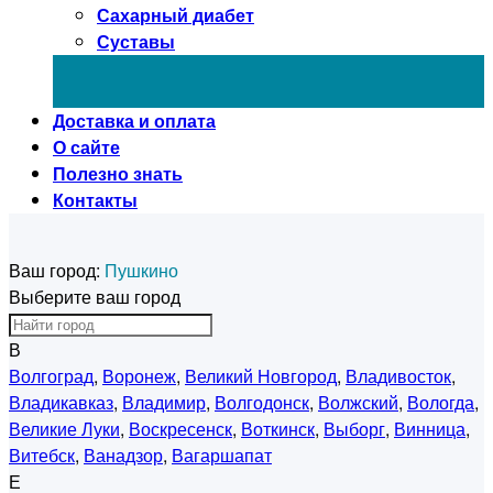
Сахарный диабет
Суставы
Доставка и оплата
О сайте
Полезно знать
Контакты
Ваш город:
Пушкино
Выберите ваш город
В
Волгоград
,
Воронеж
,
Великий Новгород
,
Владивосток
,
Владикавказ
,
Владимир
,
Волгодонск
,
Волжский
,
Вологда
,
Великие Луки
,
Воскресенск
,
Воткинск
,
Выборг
,
Винница
,
Витебск
,
Ванадзор
,
Вагаршапат
Е