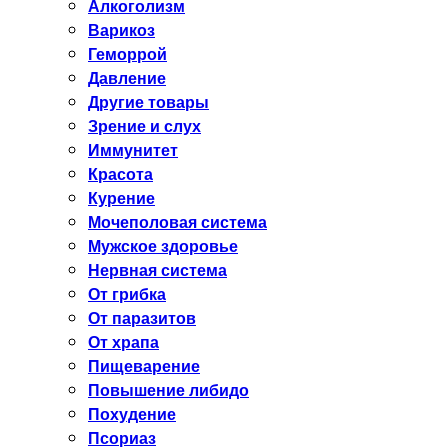
Алкоголизм
Варикоз
Геморрой
Давление
Другие товары
Зрение и слух
Иммунитет
Красота
Курение
Мочеполовая система
Мужское здоровье
Нервная система
От грибка
От паразитов
От храпа
Пищеварение
Повышение либидо
Похудение
Псориаз