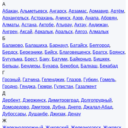
А
Абакан
,
Альметьевск
,
Ангарск
,
Арзамас
,
Армавир
,
Артём
,
Архангельск
,
Астрахань
,
Ачинск
,
Азов
,
Анапа
,
Абовян
,
Алматы
,
Астана
,
Актобе
,
Атырау
,
Актау
,
Андижан
,
Ангрен
,
Аксай
,
Аркалык
,
Аральск
,
Аягоз
,
Алмалык
Б
Балаково
,
Балашиха
,
Барнаул
,
Батайск
,
Белгород
,
Бердск
,
Березники
,
Бийск
,
Благовещенск
,
Братск
,
Брянск
,
Бугульма
,
Брест
,
Баку
,
Батуми
,
Байконыр
,
Бишкек
,
Бельцы
,
Бендеры
,
Бухара
,
Бекобод
,
Балхаш
,
Бекабад
Г
Грозный
,
Гатчина
,
Геленджик
,
Глазов
,
Губкин
,
Гомель
,
Гродно
,
Гянджа
,
Гюмри
,
Гулистан
,
Газалкент
Д
Дербент
,
Дзержинск
,
Димитровград
,
Долгопрудный
,
Домодедово
,
Дмитров
,
Дубна
,
Днепр
,
Джалал-Абад
,
Дубоссары
,
Душанбе
,
Джизак
,
Денау
Ж
Железнодорожный
,
Жуковский
,
Железногорск
,
Жуковск
,