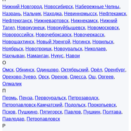
Нижний Новгород
,
Новосибирск
,
Набережные Челны
,
Назрань
,
Нальчик
,
Находка
,
Невинномысск
,
Нефтекамск
,
Нефтеюганск
,
Нижневартовск
,
Нижнекамск
,
Нижний
Тагил
,
Новокузнецк
,
Новокуйбышевск
,
Новомосковск
,
Новороссийск
,
Новочебоксарск
,
Новочеркасск
,
Новошахтинск
,
Новый Уренгой
,
Ногинск
,
Норильск
,
Ноябрьск
,
Новотроицк
,
Новоуральск
,
Николаев
,
Нахчыван
,
Наманган
,
Нукус
,
Навои
О
Омск
,
Обнинск
,
Одинцово
,
Октябрьский
,
Орёл
,
Оренбург
,
Орехово-Зуево
,
Орск
,
Орехов
,
Одесса
,
Ош
,
Оргеев
,
Олмалик
П
Пермь
,
Пенза
,
Первоуральск
,
Петрозаводск
,
Петропавловск-Камчатский
,
Подольск
,
Прокопьевск
,
Псков
,
Пушкино
,
Пятигорск
,
Павлов
,
Пушкин
,
Полтава
,
Павлодар
,
Петропавловск
Р