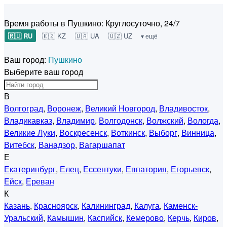
Время работы в Пушкино:
Круглосуточно, 24/7
🇷🇺 RU
🇰🇿 KZ
🇺🇦 UA
🇺🇿 UZ
▾ ещё
Ваш город:
Пушкино
Выберите ваш город
В
Волгоград
,
Воронеж
,
Великий Новгород
,
Владивосток
,
Владикавказ
,
Владимир
,
Волгодонск
,
Волжский
,
Вологда
,
Великие Луки
,
Воскресенск
,
Воткинск
,
Выборг
,
Винница
,
Витебск
,
Ванадзор
,
Вагаршапат
Е
Екатеринбург
,
Елец
,
Ессентуки
,
Евпатория
,
Егорьевск
,
Ейск
,
Ереван
К
Казань
,
Красноярск
,
Калининград
,
Калуга
,
Каменск-
Уральский
,
Камышин
,
Каспийск
,
Кемерово
,
Керчь
,
Киров
,