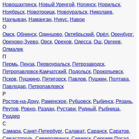
Новошахтинск
,
Новый Уренгой
,
Ногинск
,
Норильск
,
Ноябрьск
,
Новотроицк
,
Новоуральск
,
Николаев
,
Нахчыван
,
Наманган
,
Нукус
,
Навои
О
Омск
,
Обнинск
,
Одинцово
,
Октябрьский
,
Орёл
,
Оренбург
,
Орехово-Зуево
,
Орск
,
Орехов
,
Одесса
,
Ош
,
Оргеев
,
Олмалик
П
Пермь
,
Пенза
,
Первоуральск
,
Петрозаводск
,
Петропавловск-Камчатский
,
Подольск
,
Прокопьевск
,
Псков
,
Пушкино
,
Пятигорск
,
Павлов
,
Пушкин
,
Полтава
,
Павлодар
,
Петропавловск
Р
Ростов-на-Дону
,
Раменское
,
Рубцовск
,
Рыбинск
,
Рязань
,
Реутов
,
Ровно
,
Раздан
,
Рустави
,
Рудный
,
Рыбница
,
Риддер
С
Самара
,
Санкт-Петербург
,
Салават
,
Саранск
,
Саратов
,
Севастополь
,
Северодвинск
,
Северск
,
Сергиев Посад
,