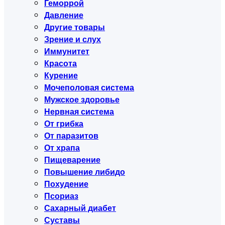
Геморрой
Давление
Другие товары
Зрение и слух
Иммунитет
Красота
Курение
Мочеполовая система
Мужское здоровье
Нервная система
От грибка
От паразитов
От храпа
Пищеварение
Повышение либидо
Похудение
Псориаз
Сахарный диабет
Суставы