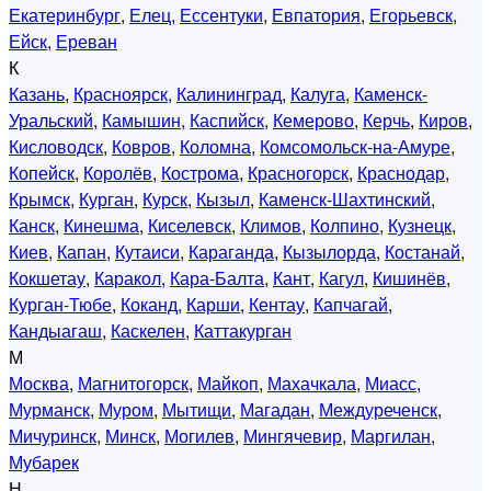
Екатеринбург
,
Елец
,
Ессентуки
,
Евпатория
,
Егорьевск
,
Ейск
,
Ереван
К
Казань
,
Красноярск
,
Калининград
,
Калуга
,
Каменск-
Уральский
,
Камышин
,
Каспийск
,
Кемерово
,
Керчь
,
Киров
,
Кисловодск
,
Ковров
,
Коломна
,
Комсомольск-на-Амуре
,
Копейск
,
Королёв
,
Кострома
,
Красногорск
,
Краснодар
,
Крымск
,
Курган
,
Курск
,
Кызыл
,
Каменск-Шахтинский
,
Канск
,
Кинешма
,
Киселевск
,
Климов
,
Колпино
,
Кузнецк
,
Киев
,
Капан
,
Кутаиси
,
Караганда
,
Кызылорда
,
Костанай
,
Кокшетау
,
Каракол
,
Кара-Балта
,
Кант
,
Кагул
,
Кишинёв
,
Курган-Тюбе
,
Коканд
,
Карши
,
Кентау
,
Капчагай
,
Кандыагаш
,
Каскелен
,
Каттакурган
М
Москва
,
Магнитогорск
,
Майкоп
,
Махачкала
,
Миасс
,
Мурманск
,
Муром
,
Мытищи
,
Магадан
,
Междуреченск
,
Мичуринск
,
Минск
,
Могилев
,
Мингячевир
,
Маргилан
,
Мубарек
Н