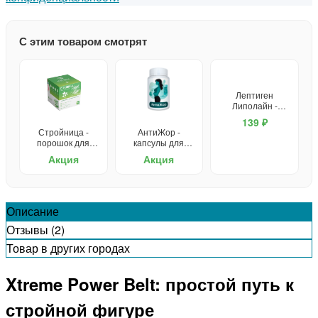
С этим товаром смотрят
Лептиген
Липолайн -
капсулы для
139 ₽
похудения
Стройница -
АнтиЖор -
порошок для
капсулы для
похудения
похудения
Акция
Акция
Описание
Отзывы (2)
Товар в других городах
Xtreme Power Belt: простой путь к
стройной фигуре