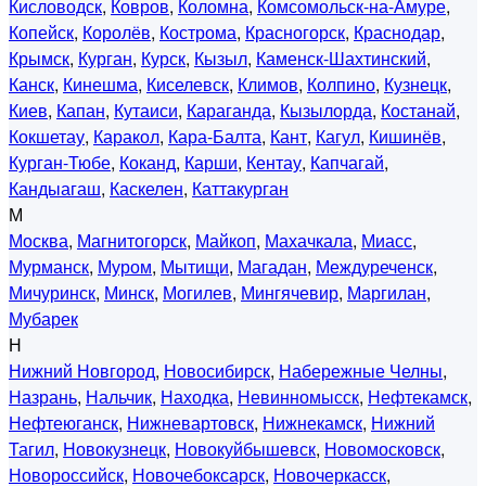
Кисловодск
,
Ковров
,
Коломна
,
Комсомольск-на-Амуре
,
Копейск
,
Королёв
,
Кострома
,
Красногорск
,
Краснодар
,
Крымск
,
Курган
,
Курск
,
Кызыл
,
Каменск-Шахтинский
,
Канск
,
Кинешма
,
Киселевск
,
Климов
,
Колпино
,
Кузнецк
,
Киев
,
Капан
,
Кутаиси
,
Караганда
,
Кызылорда
,
Костанай
,
Кокшетау
,
Каракол
,
Кара-Балта
,
Кант
,
Кагул
,
Кишинёв
,
Курган-Тюбе
,
Коканд
,
Карши
,
Кентау
,
Капчагай
,
Кандыагаш
,
Каскелен
,
Каттакурган
М
Москва
,
Магнитогорск
,
Майкоп
,
Махачкала
,
Миасс
,
Мурманск
,
Муром
,
Мытищи
,
Магадан
,
Междуреченск
,
Мичуринск
,
Минск
,
Могилев
,
Мингячевир
,
Маргилан
,
Мубарек
Н
Нижний Новгород
,
Новосибирск
,
Набережные Челны
,
Назрань
,
Нальчик
,
Находка
,
Невинномысск
,
Нефтекамск
,
Нефтеюганск
,
Нижневартовск
,
Нижнекамск
,
Нижний
Тагил
,
Новокузнецк
,
Новокуйбышевск
,
Новомосковск
,
Новороссийск
,
Новочебоксарск
,
Новочеркасск
,