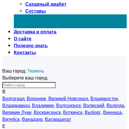
Сахарный диабет
Суставы
Доставка и оплата
О сайте
Полезно знать
Контакты
Ваш город:
Тюмень
Выберите ваш город
В
Волгоград
,
Воронеж
,
Великий Новгород
,
Владивосток
,
Владикавказ
,
Владимир
,
Волгодонск
,
Волжский
,
Вологда
,
Великие Луки
,
Воскресенск
,
Воткинск
,
Выборг
,
Винница
,
Витебск
,
Ванадзор
,
Вагаршапат
Е