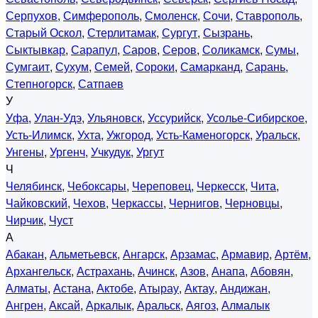
Серпухов
,
Симферополь
,
Смоленск
,
Сочи
,
Ставрополь
,
Старый Оскол
,
Стерлитамак
,
Сургут
,
Сызрань
,
Сыктывкар
,
Сарапул
,
Саров
,
Серов
,
Соликамск
,
Сумы
,
Сумгаит
,
Сухум
,
Семей
,
Сороки
,
Самарканд
,
Сарань
,
Степногорск
,
Сатпаев
У
Уфа
,
Улан-Удэ
,
Ульяновск
,
Уссурийск
,
Усолье-Сибирское
,
Усть-Илимск
,
Ухта
,
Ужгород
,
Усть-Каменогорск
,
Уральск
,
Унгены
,
Ургенч
,
Учкудук
,
Ургут
Ч
Челябинск
,
Чебоксары
,
Череповец
,
Черкесск
,
Чита
,
Чайковский
,
Чехов
,
Черкассы
,
Чернигов
,
Черновцы
,
Чирчик
,
Чуст
А
Абакан
,
Альметьевск
,
Ангарск
,
Арзамас
,
Армавир
,
Артём
,
Архангельск
,
Астрахань
,
Ачинск
,
Азов
,
Анапа
,
Абовян
,
Алматы
,
Астана
,
Актобе
,
Атырау
,
Актау
,
Андижан
,
Ангрен
,
Аксай
,
Аркалык
,
Аральск
,
Аягоз
,
Алмалык