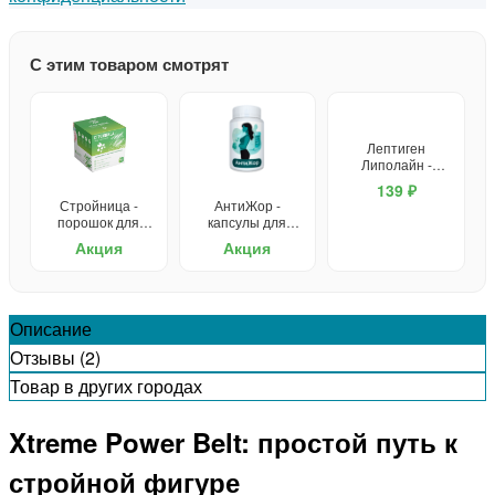
С этим товаром смотрят
Лептиген
Липолайн -
капсулы для
139 ₽
похудения
Стройница -
АнтиЖор -
порошок для
капсулы для
похудения
похудения
Акция
Акция
Описание
Отзывы (2)
Товар в других городах
Xtreme Power Belt: простой путь к
стройной фигуре