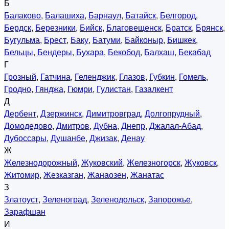
Б
Балаково
,
Балашиха
,
Барнаул
,
Батайск
,
Белгород
,
Бердск
,
Березники
,
Бийск
,
Благовещенск
,
Братск
,
Брянск
,
Бугульма
,
Брест
,
Баку
,
Батуми
,
Байконыр
,
Бишкек
,
Бельцы
,
Бендеры
,
Бухара
,
Бекобод
,
Балхаш
,
Бекабад
Г
Грозный
,
Гатчина
,
Геленджик
,
Глазов
,
Губкин
,
Гомель
,
Гродно
,
Гянджа
,
Гюмри
,
Гулистан
,
Газалкент
Д
Дербент
,
Дзержинск
,
Димитровград
,
Долгопрудный
,
Домодедово
,
Дмитров
,
Дубна
,
Днепр
,
Джалал-Абад
,
Дубоссары
,
Душанбе
,
Джизак
,
Денау
Ж
Железнодорожный
,
Жуковский
,
Железногорск
,
Жуковск
,
Житомир
,
Жезказган
,
Жанаозен
,
Жанатас
З
Златоуст
,
Зеленоград
,
Зеленодольск
,
Запорожье
,
Зарафшан
И