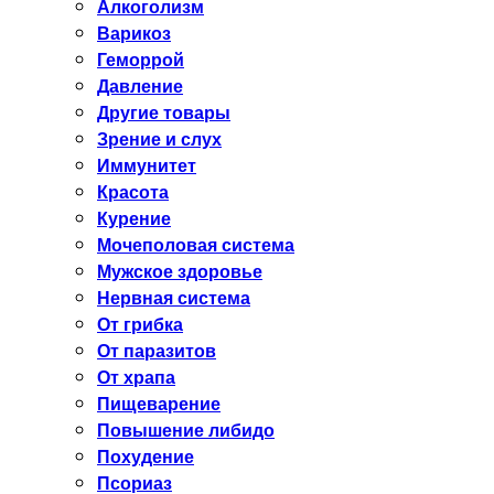
Алкоголизм
Варикоз
Геморрой
Давление
Другие товары
Зрение и слух
Иммунитет
Красота
Курение
Мочеполовая система
Мужское здоровье
Нервная система
От грибка
От паразитов
От храпа
Пищеварение
Повышение либидо
Похудение
Псориаз