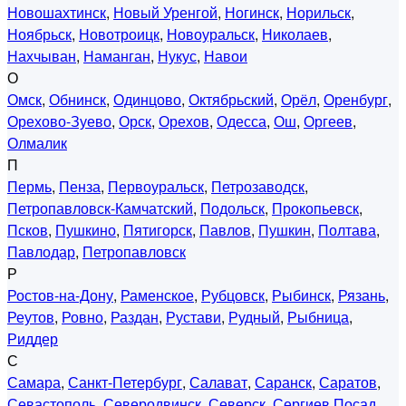
Новошахтинск
,
Новый Уренгой
,
Ногинск
,
Норильск
,
Ноябрьск
,
Новотроицк
,
Новоуральск
,
Николаев
,
Нахчыван
,
Наманган
,
Нукус
,
Навои
О
Омск
,
Обнинск
,
Одинцово
,
Октябрьский
,
Орёл
,
Оренбург
,
Орехово-Зуево
,
Орск
,
Орехов
,
Одесса
,
Ош
,
Оргеев
,
Олмалик
П
Пермь
,
Пенза
,
Первоуральск
,
Петрозаводск
,
Петропавловск-Камчатский
,
Подольск
,
Прокопьевск
,
Псков
,
Пушкино
,
Пятигорск
,
Павлов
,
Пушкин
,
Полтава
,
Павлодар
,
Петропавловск
Р
Ростов-на-Дону
,
Раменское
,
Рубцовск
,
Рыбинск
,
Рязань
,
Реутов
,
Ровно
,
Раздан
,
Рустави
,
Рудный
,
Рыбница
,
Риддер
С
Самара
,
Санкт-Петербург
,
Салават
,
Саранск
,
Саратов
,
Севастополь
,
Северодвинск
,
Северск
,
Сергиев Посад
,