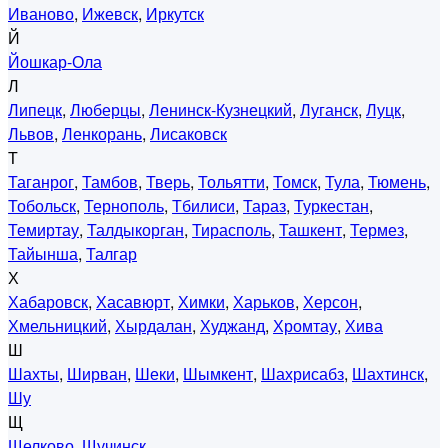
Иваново
,
Ижевск
,
Иркутск
Й
Йошкар-Ола
Л
Липецк
,
Люберцы
,
Ленинск-Кузнецкий
,
Луганск
,
Луцк
,
Львов
,
Ленкорань
,
Лисаковск
Т
Таганрог
,
Тамбов
,
Тверь
,
Тольятти
,
Томск
,
Тула
,
Тюмень
,
Тобольск
,
Тернополь
,
Тбилиси
,
Тараз
,
Туркестан
,
Темиртау
,
Талдыкорган
,
Тирасполь
,
Ташкент
,
Термез
,
Тайынша
,
Талгар
Х
Хабаровск
,
Хасавюрт
,
Химки
,
Харьков
,
Херсон
,
Хмельницкий
,
Хырдалан
,
Худжанд
,
Хромтау
,
Хива
Ш
Шахты
,
Ширван
,
Шеки
,
Шымкент
,
Шахрисабз
,
Шахтинск
,
Шу
Щ
Щелково
,
Щучинск