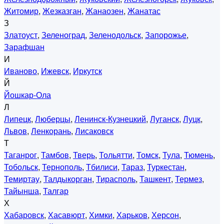
Житомир
,
Жезказган
,
Жанаозен
,
Жанатас
З
Златоуст
,
Зеленоград
,
Зеленодольск
,
Запорожье
,
Зарафшан
И
Иваново
,
Ижевск
,
Иркутск
Й
Йошкар-Ола
Л
Липецк
,
Люберцы
,
Ленинск-Кузнецкий
,
Луганск
,
Луцк
,
Львов
,
Ленкорань
,
Лисаковск
Т
Таганрог
,
Тамбов
,
Тверь
,
Тольятти
,
Томск
,
Тула
,
Тюмень
,
Тобольск
,
Тернополь
,
Тбилиси
,
Тараз
,
Туркестан
,
Темиртау
,
Талдыкорган
,
Тирасполь
,
Ташкент
,
Термез
,
Тайынша
,
Талгар
Х
Хабаровск
,
Хасавюрт
,
Химки
,
Харьков
,
Херсон
,