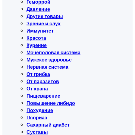
Геморрой
Давление
Другие товары
Зрение и слух
Иммунитет
Красота
Курение
Мочеполовая система
Мужское здоровье
Нервная система
От грибка
От паразитов
От храпа
Пищеварение
Повышение либидо
Похудение
Псориаз
Сахарный диабет
Суставы