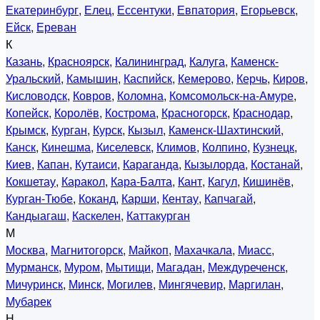
Екатеринбург
,
Елец
,
Ессентуки
,
Евпатория
,
Егорьевск
,
Ейск
,
Ереван
К
Казань
,
Красноярск
,
Калининград
,
Калуга
,
Каменск-
Уральский
,
Камышин
,
Каспийск
,
Кемерово
,
Керчь
,
Киров
,
Кисловодск
,
Ковров
,
Коломна
,
Комсомольск-на-Амуре
,
Копейск
,
Королёв
,
Кострома
,
Красногорск
,
Краснодар
,
Крымск
,
Курган
,
Курск
,
Кызыл
,
Каменск-Шахтинский
,
Канск
,
Кинешма
,
Киселевск
,
Климов
,
Колпино
,
Кузнецк
,
Киев
,
Капан
,
Кутаиси
,
Караганда
,
Кызылорда
,
Костанай
,
Кокшетау
,
Каракол
,
Кара-Балта
,
Кант
,
Кагул
,
Кишинёв
,
Курган-Тюбе
,
Коканд
,
Карши
,
Кентау
,
Капчагай
,
Кандыагаш
,
Каскелен
,
Каттакурган
М
Москва
,
Магнитогорск
,
Майкоп
,
Махачкала
,
Миасс
,
Мурманск
,
Муром
,
Мытищи
,
Магадан
,
Междуреченск
,
Мичуринск
,
Минск
,
Могилев
,
Мингячевир
,
Маргилан
,
Мубарек
Н