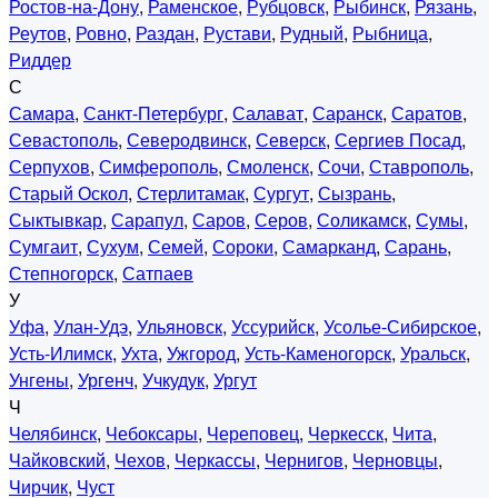
Ростов-на-Дону
,
Раменское
,
Рубцовск
,
Рыбинск
,
Рязань
,
Реутов
,
Ровно
,
Раздан
,
Рустави
,
Рудный
,
Рыбница
,
Риддер
С
Самара
,
Санкт-Петербург
,
Салават
,
Саранск
,
Саратов
,
Севастополь
,
Северодвинск
,
Северск
,
Сергиев Посад
,
Серпухов
,
Симферополь
,
Смоленск
,
Сочи
,
Ставрополь
,
Старый Оскол
,
Стерлитамак
,
Сургут
,
Сызрань
,
Сыктывкар
,
Сарапул
,
Саров
,
Серов
,
Соликамск
,
Сумы
,
Сумгаит
,
Сухум
,
Семей
,
Сороки
,
Самарканд
,
Сарань
,
Степногорск
,
Сатпаев
У
Уфа
,
Улан-Удэ
,
Ульяновск
,
Уссурийск
,
Усолье-Сибирское
,
Усть-Илимск
,
Ухта
,
Ужгород
,
Усть-Каменогорск
,
Уральск
,
Унгены
,
Ургенч
,
Учкудук
,
Ургут
Ч
Челябинск
,
Чебоксары
,
Череповец
,
Черкесск
,
Чита
,
Чайковский
,
Чехов
,
Черкассы
,
Чернигов
,
Черновцы
,
Чирчик
,
Чуст