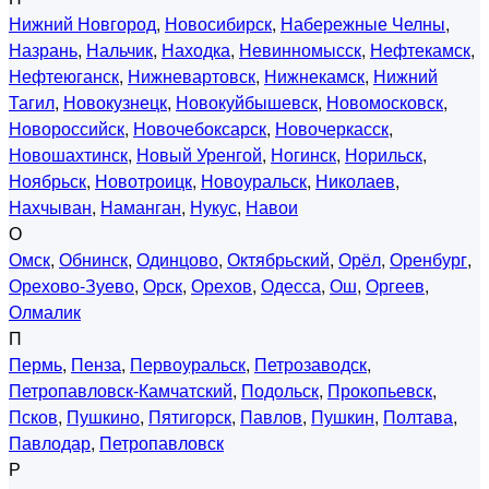
Нижний Новгород
,
Новосибирск
,
Набережные Челны
,
Назрань
,
Нальчик
,
Находка
,
Невинномысск
,
Нефтекамск
,
Нефтеюганск
,
Нижневартовск
,
Нижнекамск
,
Нижний
Тагил
,
Новокузнецк
,
Новокуйбышевск
,
Новомосковск
,
Новороссийск
,
Новочебоксарск
,
Новочеркасск
,
Новошахтинск
,
Новый Уренгой
,
Ногинск
,
Норильск
,
Ноябрьск
,
Новотроицк
,
Новоуральск
,
Николаев
,
Нахчыван
,
Наманган
,
Нукус
,
Навои
О
Омск
,
Обнинск
,
Одинцово
,
Октябрьский
,
Орёл
,
Оренбург
,
Орехово-Зуево
,
Орск
,
Орехов
,
Одесса
,
Ош
,
Оргеев
,
Олмалик
П
Пермь
,
Пенза
,
Первоуральск
,
Петрозаводск
,
Петропавловск-Камчатский
,
Подольск
,
Прокопьевск
,
Псков
,
Пушкино
,
Пятигорск
,
Павлов
,
Пушкин
,
Полтава
,
Павлодар
,
Петропавловск
Р