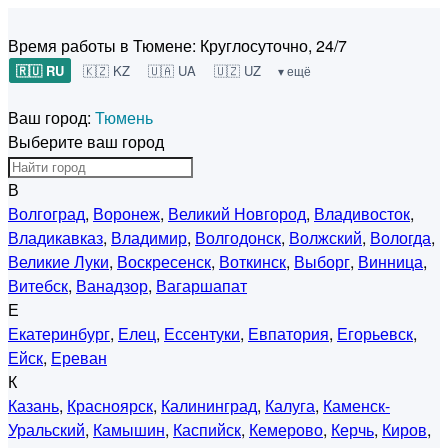
Время работы в Тюмене:
Круглосуточно, 24/7
🇷🇺 RU
🇰🇿 KZ
🇺🇦 UA
🇺🇿 UZ
▾ ещё
Ваш город:
Тюмень
Выберите ваш город
В
Волгоград
,
Воронеж
,
Великий Новгород
,
Владивосток
,
Владикавказ
,
Владимир
,
Волгодонск
,
Волжский
,
Вологда
,
Великие Луки
,
Воскресенск
,
Воткинск
,
Выборг
,
Винница
,
Витебск
,
Ванадзор
,
Вагаршапат
Е
Екатеринбург
,
Елец
,
Ессентуки
,
Евпатория
,
Егорьевск
,
Ейск
,
Ереван
К
Казань
,
Красноярск
,
Калининград
,
Калуга
,
Каменск-
Уральский
,
Камышин
,
Каспийск
,
Кемерово
,
Керчь
,
Киров
,