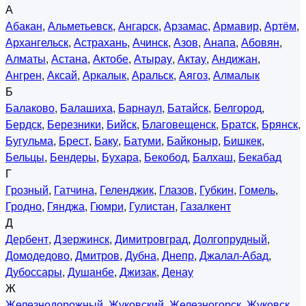
А
Абакан
,
Альметьевск
,
Ангарск
,
Арзамас
,
Армавир
,
Артём
,
Архангельск
,
Астрахань
,
Ачинск
,
Азов
,
Анапа
,
Абовян
,
Алматы
,
Астана
,
Актобе
,
Атырау
,
Актау
,
Андижан
,
Ангрен
,
Аксай
,
Аркалык
,
Аральск
,
Аягоз
,
Алмалык
Б
Балаково
,
Балашиха
,
Барнаул
,
Батайск
,
Белгород
,
Бердск
,
Березники
,
Бийск
,
Благовещенск
,
Братск
,
Брянск
,
Бугульма
,
Брест
,
Баку
,
Батуми
,
Байконыр
,
Бишкек
,
Бельцы
,
Бендеры
,
Бухара
,
Бекобод
,
Балхаш
,
Бекабад
Г
Грозный
,
Гатчина
,
Геленджик
,
Глазов
,
Губкин
,
Гомель
,
Гродно
,
Гянджа
,
Гюмри
,
Гулистан
,
Газалкент
Д
Дербент
,
Дзержинск
,
Димитровград
,
Долгопрудный
,
Домодедово
,
Дмитров
,
Дубна
,
Днепр
,
Джалал-Абад
,
Дубоссары
,
Душанбе
,
Джизак
,
Денау
Ж
Железнодорожный
,
Жуковский
,
Железногорск
,
Жуковск
,