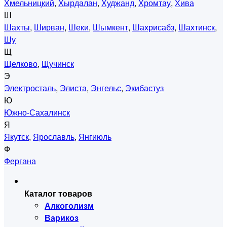
Хмельницкий
,
Хырдалан
,
Худжанд
,
Хромтау
,
Хива
Ш
Шахты
,
Ширван
,
Шеки
,
Шымкент
,
Шахрисабз
,
Шахтинск
,
Шу
Щ
Щелково
,
Щучинск
Э
Электросталь
,
Элиста
,
Энгельс
,
Экибастуз
Ю
Южно-Сахалинск
Я
Якутск
,
Ярославль
,
Янгиюль
Ф
Фергана
Каталог товаров
Алкоголизм
Варикоз