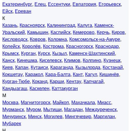
Екатеринбург
,
Елец
,
Ессентуки
,
Евпатория
,
Егорьевск
,
Ейск
,
Ереван
К
Казань
,
Красноярск
,
Калининград
,
Калуга
,
Каменск-
Уральский
,
Камышин
,
Каспийск
,
Кемерово
,
Керчь
,
Киров
,
Кисловодск
,
Ковров
,
Коломна
,
Комсомольск-на-Амуре
,
Копейск
,
Королёв
,
Кострома
,
Красногорск
,
Краснодар
,
Крымск
,
Курган
,
Курск
,
Кызыл
,
Каменск-Шахтинский
,
Канск
,
Кинешма
,
Киселевск
,
Климов
,
Колпино
,
Кузнецк
,
Киев
,
Капан
,
Кутаиси
,
Караганда
,
Кызылорда
,
Костанай
,
Кокшетау
,
Каракол
,
Кара-Балта
,
Кант
,
Кагул
,
Кишинёв
,
Курган-Тюбе
,
Коканд
,
Карши
,
Кентау
,
Капчагай
,
Кандыагаш
,
Каскелен
,
Каттакурган
М
Москва
,
Магнитогорск
,
Майкоп
,
Махачкала
,
Миасс
,
Мурманск
,
Муром
,
Мытищи
,
Магадан
,
Междуреченск
,
Мичуринск
,
Минск
,
Могилев
,
Мингячевир
,
Маргилан
,
Мубарек
Н