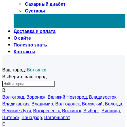
Сахарный диабет
Суставы
Доставка и оплата
О сайте
Полезно знать
Контакты
Ваш город:
Воткинск
Выберите ваш город
В
Волгоград
,
Воронеж
,
Великий Новгород
,
Владивосток
,
Владикавказ
,
Владимир
,
Волгодонск
,
Волжский
,
Вологда
,
Великие Луки
,
Воскресенск
,
Воткинск
,
Выборг
,
Винница
,
Витебск
,
Ванадзор
,
Вагаршапат
Е