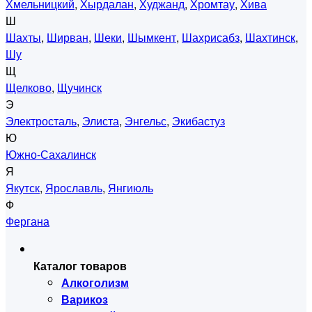
Хмельницкий
,
Хырдалан
,
Худжанд
,
Хромтау
,
Хива
Ш
Шахты
,
Ширван
,
Шеки
,
Шымкент
,
Шахрисабз
,
Шахтинск
,
Шу
Щ
Щелково
,
Щучинск
Э
Электросталь
,
Элиста
,
Энгельс
,
Экибастуз
Ю
Южно-Сахалинск
Я
Якутск
,
Ярославль
,
Янгиюль
Ф
Фергана
Каталог товаров
Алкоголизм
Варикоз