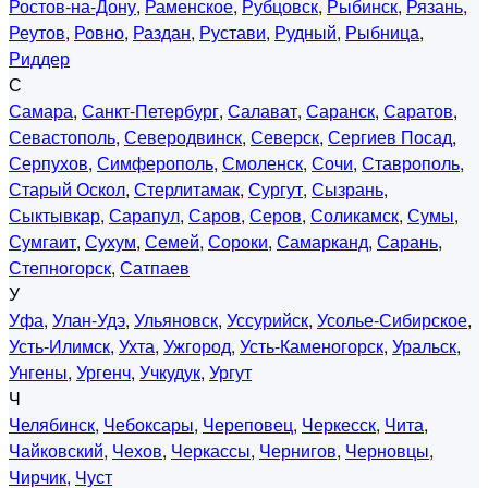
Ростов-на-Дону
,
Раменское
,
Рубцовск
,
Рыбинск
,
Рязань
,
Реутов
,
Ровно
,
Раздан
,
Рустави
,
Рудный
,
Рыбница
,
Риддер
С
Самара
,
Санкт-Петербург
,
Салават
,
Саранск
,
Саратов
,
Севастополь
,
Северодвинск
,
Северск
,
Сергиев Посад
,
Серпухов
,
Симферополь
,
Смоленск
,
Сочи
,
Ставрополь
,
Старый Оскол
,
Стерлитамак
,
Сургут
,
Сызрань
,
Сыктывкар
,
Сарапул
,
Саров
,
Серов
,
Соликамск
,
Сумы
,
Сумгаит
,
Сухум
,
Семей
,
Сороки
,
Самарканд
,
Сарань
,
Степногорск
,
Сатпаев
У
Уфа
,
Улан-Удэ
,
Ульяновск
,
Уссурийск
,
Усолье-Сибирское
,
Усть-Илимск
,
Ухта
,
Ужгород
,
Усть-Каменогорск
,
Уральск
,
Унгены
,
Ургенч
,
Учкудук
,
Ургут
Ч
Челябинск
,
Чебоксары
,
Череповец
,
Черкесск
,
Чита
,
Чайковский
,
Чехов
,
Черкассы
,
Чернигов
,
Черновцы
,
Чирчик
,
Чуст