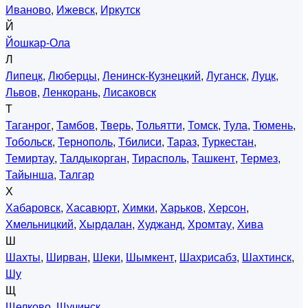
Иваново
,
Ижевск
,
Иркутск
Й
Йошкар-Ола
Л
Липецк
,
Люберцы
,
Ленинск-Кузнецкий
,
Луганск
,
Луцк
,
Львов
,
Ленкорань
,
Лисаковск
Т
Таганрог
,
Тамбов
,
Тверь
,
Тольятти
,
Томск
,
Тула
,
Тюмень
,
Тобольск
,
Тернополь
,
Тбилиси
,
Тараз
,
Туркестан
,
Темиртау
,
Талдыкорган
,
Тирасполь
,
Ташкент
,
Термез
,
Тайынша
,
Талгар
Х
Хабаровск
,
Хасавюрт
,
Химки
,
Харьков
,
Херсон
,
Хмельницкий
,
Хырдалан
,
Худжанд
,
Хромтау
,
Хива
Ш
Шахты
,
Ширван
,
Шеки
,
Шымкент
,
Шахрисабз
,
Шахтинск
,
Шу
Щ
Щелково
,
Щучинск