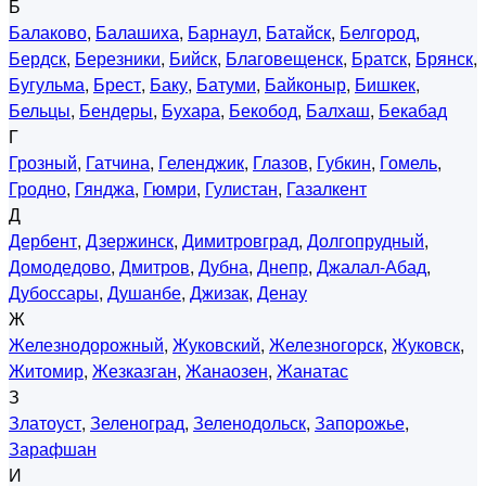
Б
Балаково
,
Балашиха
,
Барнаул
,
Батайск
,
Белгород
,
Бердск
,
Березники
,
Бийск
,
Благовещенск
,
Братск
,
Брянск
,
Бугульма
,
Брест
,
Баку
,
Батуми
,
Байконыр
,
Бишкек
,
Бельцы
,
Бендеры
,
Бухара
,
Бекобод
,
Балхаш
,
Бекабад
Г
Грозный
,
Гатчина
,
Геленджик
,
Глазов
,
Губкин
,
Гомель
,
Гродно
,
Гянджа
,
Гюмри
,
Гулистан
,
Газалкент
Д
Дербент
,
Дзержинск
,
Димитровград
,
Долгопрудный
,
Домодедово
,
Дмитров
,
Дубна
,
Днепр
,
Джалал-Абад
,
Дубоссары
,
Душанбе
,
Джизак
,
Денау
Ж
Железнодорожный
,
Жуковский
,
Железногорск
,
Жуковск
,
Житомир
,
Жезказган
,
Жанаозен
,
Жанатас
З
Златоуст
,
Зеленоград
,
Зеленодольск
,
Запорожье
,
Зарафшан
И