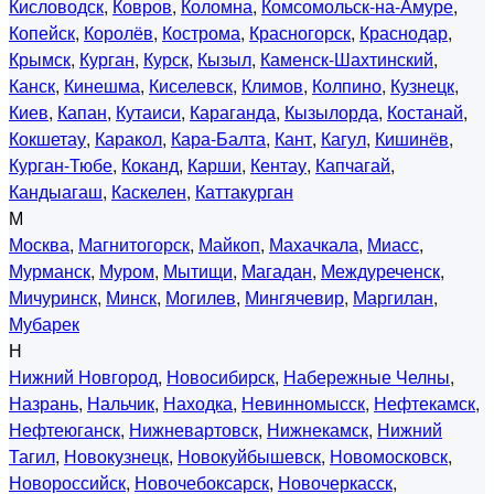
Кисловодск
,
Ковров
,
Коломна
,
Комсомольск-на-Амуре
,
Копейск
,
Королёв
,
Кострома
,
Красногорск
,
Краснодар
,
Крымск
,
Курган
,
Курск
,
Кызыл
,
Каменск-Шахтинский
,
Канск
,
Кинешма
,
Киселевск
,
Климов
,
Колпино
,
Кузнецк
,
Киев
,
Капан
,
Кутаиси
,
Караганда
,
Кызылорда
,
Костанай
,
Кокшетау
,
Каракол
,
Кара-Балта
,
Кант
,
Кагул
,
Кишинёв
,
Курган-Тюбе
,
Коканд
,
Карши
,
Кентау
,
Капчагай
,
Кандыагаш
,
Каскелен
,
Каттакурган
М
Москва
,
Магнитогорск
,
Майкоп
,
Махачкала
,
Миасс
,
Мурманск
,
Муром
,
Мытищи
,
Магадан
,
Междуреченск
,
Мичуринск
,
Минск
,
Могилев
,
Мингячевир
,
Маргилан
,
Мубарек
Н
Нижний Новгород
,
Новосибирск
,
Набережные Челны
,
Назрань
,
Нальчик
,
Находка
,
Невинномысск
,
Нефтекамск
,
Нефтеюганск
,
Нижневартовск
,
Нижнекамск
,
Нижний
Тагил
,
Новокузнецк
,
Новокуйбышевск
,
Новомосковск
,
Новороссийск
,
Новочебоксарск
,
Новочеркасск
,