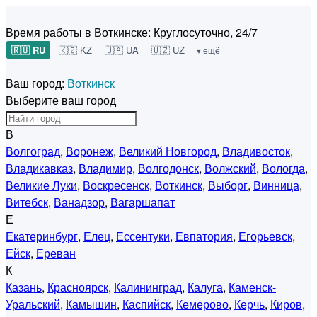
Время работы в Воткинске:
Круглосуточно, 24/7
🇷🇺 RU
🇰🇿 KZ
🇺🇦 UA
🇺🇿 UZ
▾ ещё
Ваш город:
Воткинск
Выберите ваш город
В
Волгоград
,
Воронеж
,
Великий Новгород
,
Владивосток
,
Владикавказ
,
Владимир
,
Волгодонск
,
Волжский
,
Вологда
,
Великие Луки
,
Воскресенск
,
Воткинск
,
Выборг
,
Винница
,
Витебск
,
Ванадзор
,
Вагаршапат
Е
Екатеринбург
,
Елец
,
Ессентуки
,
Евпатория
,
Егорьевск
,
Ейск
,
Ереван
К
Казань
,
Красноярск
,
Калининград
,
Калуга
,
Каменск-
Уральский
,
Камышин
,
Каспийск
,
Кемерово
,
Керчь
,
Киров
,