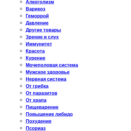
Алкоголизм
Варикоз
Геморрой
Давление
Другие товары
Зрение и слух
Иммунитет
Красота
Курение
Мочеполовая система
Мужское здоровье
Нервная система
От грибка
От паразитов
От храпа
Пищеварение
Повышение либидо
Похудение
Псориаз