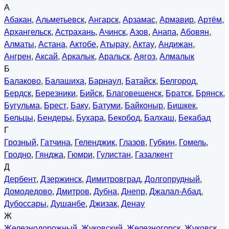
А
Абакан
,
Альметьевск
,
Ангарск
,
Арзамас
,
Армавир
,
Артём
,
Архангельск
,
Астрахань
,
Ачинск
,
Азов
,
Анапа
,
Абовян
,
Алматы
,
Астана
,
Актобе
,
Атырау
,
Актау
,
Андижан
,
Ангрен
,
Аксай
,
Аркалык
,
Аральск
,
Аягоз
,
Алмалык
Б
Балаково
,
Балашиха
,
Барнаул
,
Батайск
,
Белгород
,
Бердск
,
Березники
,
Бийск
,
Благовещенск
,
Братск
,
Брянск
,
Бугульма
,
Брест
,
Баку
,
Батуми
,
Байконыр
,
Бишкек
,
Бельцы
,
Бендеры
,
Бухара
,
Бекобод
,
Балхаш
,
Бекабад
Г
Грозный
,
Гатчина
,
Геленджик
,
Глазов
,
Губкин
,
Гомель
,
Гродно
,
Гянджа
,
Гюмри
,
Гулистан
,
Газалкент
Д
Дербент
,
Дзержинск
,
Димитровград
,
Долгопрудный
,
Домодедово
,
Дмитров
,
Дубна
,
Днепр
,
Джалал-Абад
,
Дубоссары
,
Душанбе
,
Джизак
,
Денау
Ж
Железнодорожный
,
Жуковский
,
Железногорск
,
Жуковск
,