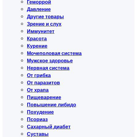
Геморрой
Давление
Другие товары
Зрение и слух
Иммунитет
Красота
Курение
Мочеполовая система
Мужское здоровье
Нервная система
От грибка
От паразитов
От храпа
Пищеварение
Повышение либидо
Похудение
Псориаз
Сахарный диабет
Суставы