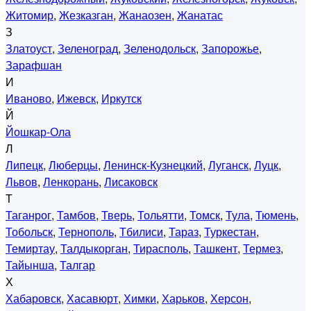
Житомир
,
Жезказган
,
Жанаозен
,
Жанатас
З
Златоуст
,
Зеленоград
,
Зеленодольск
,
Запорожье
,
Зарафшан
И
Иваново
,
Ижевск
,
Иркутск
Й
Йошкар-Ола
Л
Липецк
,
Люберцы
,
Ленинск-Кузнецкий
,
Луганск
,
Луцк
,
Львов
,
Ленкорань
,
Лисаковск
Т
Таганрог
,
Тамбов
,
Тверь
,
Тольятти
,
Томск
,
Тула
,
Тюмень
,
Тобольск
,
Тернополь
,
Тбилиси
,
Тараз
,
Туркестан
,
Темиртау
,
Талдыкорган
,
Тирасполь
,
Ташкент
,
Термез
,
Тайынша
,
Талгар
Х
Хабаровск
,
Хасавюрт
,
Химки
,
Харьков
,
Херсон
,