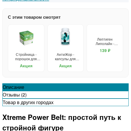
С этим товаром смотрят
Лептиген
Липолайн -
капсулы для
139 ₽
похудения
Стройница -
АнтиЖор -
порошок для
капсулы для
похудения
похудения
Акция
Акция
Описание
Отзывы (2)
Товар в других городах
Xtreme Power Belt: простой путь к
стройной фигуре