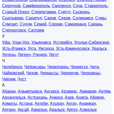
Серпухов
,
Симферополь
,
Смоленск
,
Сочи
,
Ставрополь
,
Старый Оскол
,
Стерлитамак
,
Сургут
,
Сызрань
,
Сыктывкар
,
Сарапул
,
Саров
,
Серов
,
Соликамск
,
Сумы
,
Сумгаит
,
Сухум
,
Семей
,
Сороки
,
Самарканд
,
Сарань
,
Степногорск
,
Сатпаев
У
Уфа
,
Улан-Удэ
,
Ульяновск
,
Уссурийск
,
Усолье-Сибирское
,
Усть-Илимск
,
Ухта
,
Ужгород
,
Усть-Каменогорск
,
Уральск
,
Унгены
,
Ургенч
,
Учкудук
,
Ургут
Ч
Челябинск
,
Чебоксары
,
Череповец
,
Черкесск
,
Чита
,
Чайковский
,
Чехов
,
Черкассы
,
Чернигов
,
Черновцы
,
Чирчик
,
Чуст
А
Абакан
,
Альметьевск
,
Ангарск
,
Арзамас
,
Армавир
,
Артём
,
Архангельск
,
Астрахань
,
Ачинск
,
Азов
,
Анапа
,
Абовян
,
Алматы
,
Астана
,
Актобе
,
Атырау
,
Актау
,
Андижан
,
Ангрен
,
Аксай
,
Аркалык
,
Аральск
,
Аягоз
,
Алмалык