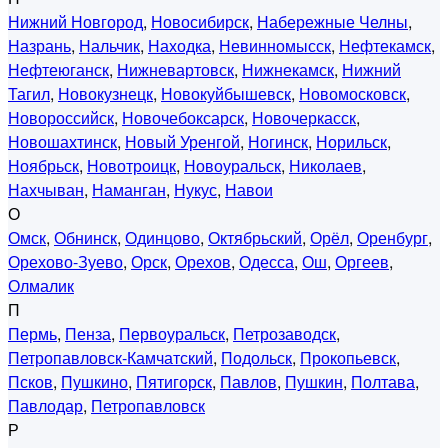
Нижний Новгород
,
Новосибирск
,
Набережные Челны
,
Назрань
,
Нальчик
,
Находка
,
Невинномысск
,
Нефтекамск
,
Нефтеюганск
,
Нижневартовск
,
Нижнекамск
,
Нижний
Тагил
,
Новокузнецк
,
Новокуйбышевск
,
Новомосковск
,
Новороссийск
,
Новочебоксарск
,
Новочеркасск
,
Новошахтинск
,
Новый Уренгой
,
Ногинск
,
Норильск
,
Ноябрьск
,
Новотроицк
,
Новоуральск
,
Николаев
,
Нахчыван
,
Наманган
,
Нукус
,
Навои
О
Омск
,
Обнинск
,
Одинцово
,
Октябрьский
,
Орёл
,
Оренбург
,
Орехово-Зуево
,
Орск
,
Орехов
,
Одесса
,
Ош
,
Оргеев
,
Олмалик
П
Пермь
,
Пенза
,
Первоуральск
,
Петрозаводск
,
Петропавловск-Камчатский
,
Подольск
,
Прокопьевск
,
Псков
,
Пушкино
,
Пятигорск
,
Павлов
,
Пушкин
,
Полтава
,
Павлодар
,
Петропавловск
Р