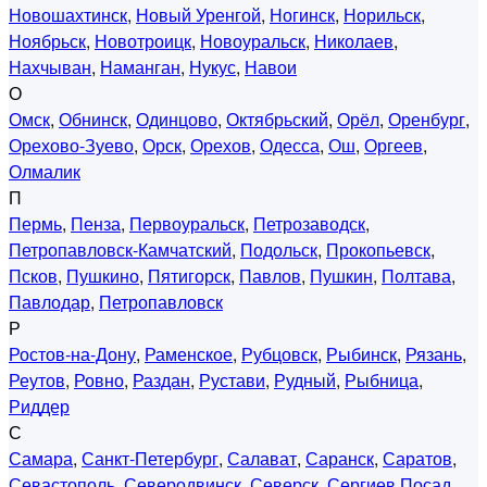
Новошахтинск
,
Новый Уренгой
,
Ногинск
,
Норильск
,
Ноябрьск
,
Новотроицк
,
Новоуральск
,
Николаев
,
Нахчыван
,
Наманган
,
Нукус
,
Навои
О
Омск
,
Обнинск
,
Одинцово
,
Октябрьский
,
Орёл
,
Оренбург
,
Орехово-Зуево
,
Орск
,
Орехов
,
Одесса
,
Ош
,
Оргеев
,
Олмалик
П
Пермь
,
Пенза
,
Первоуральск
,
Петрозаводск
,
Петропавловск-Камчатский
,
Подольск
,
Прокопьевск
,
Псков
,
Пушкино
,
Пятигорск
,
Павлов
,
Пушкин
,
Полтава
,
Павлодар
,
Петропавловск
Р
Ростов-на-Дону
,
Раменское
,
Рубцовск
,
Рыбинск
,
Рязань
,
Реутов
,
Ровно
,
Раздан
,
Рустави
,
Рудный
,
Рыбница
,
Риддер
С
Самара
,
Санкт-Петербург
,
Салават
,
Саранск
,
Саратов
,
Севастополь
,
Северодвинск
,
Северск
,
Сергиев Посад
,