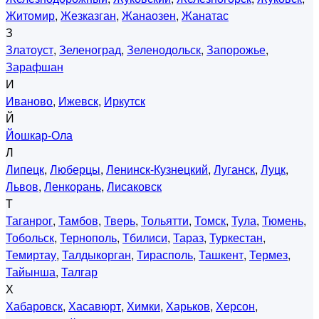
Житомир
,
Жезказган
,
Жанаозен
,
Жанатас
З
Златоуст
,
Зеленоград
,
Зеленодольск
,
Запорожье
,
Зарафшан
И
Иваново
,
Ижевск
,
Иркутск
Й
Йошкар-Ола
Л
Липецк
,
Люберцы
,
Ленинск-Кузнецкий
,
Луганск
,
Луцк
,
Львов
,
Ленкорань
,
Лисаковск
Т
Таганрог
,
Тамбов
,
Тверь
,
Тольятти
,
Томск
,
Тула
,
Тюмень
,
Тобольск
,
Тернополь
,
Тбилиси
,
Тараз
,
Туркестан
,
Темиртау
,
Талдыкорган
,
Тирасполь
,
Ташкент
,
Термез
,
Тайынша
,
Талгар
Х
Хабаровск
,
Хасавюрт
,
Химки
,
Харьков
,
Херсон
,