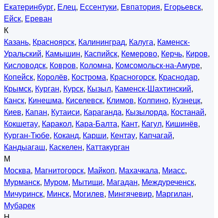
Екатеринбург
,
Елец
,
Ессентуки
,
Евпатория
,
Егорьевск
,
Ейск
,
Ереван
К
Казань
,
Красноярск
,
Калининград
,
Калуга
,
Каменск-
Уральский
,
Камышин
,
Каспийск
,
Кемерово
,
Керчь
,
Киров
,
Кисловодск
,
Ковров
,
Коломна
,
Комсомольск-на-Амуре
,
Копейск
,
Королёв
,
Кострома
,
Красногорск
,
Краснодар
,
Крымск
,
Курган
,
Курск
,
Кызыл
,
Каменск-Шахтинский
,
Канск
,
Кинешма
,
Киселевск
,
Климов
,
Колпино
,
Кузнецк
,
Киев
,
Капан
,
Кутаиси
,
Караганда
,
Кызылорда
,
Костанай
,
Кокшетау
,
Каракол
,
Кара-Балта
,
Кант
,
Кагул
,
Кишинёв
,
Курган-Тюбе
,
Коканд
,
Карши
,
Кентау
,
Капчагай
,
Кандыагаш
,
Каскелен
,
Каттакурган
М
Москва
,
Магнитогорск
,
Майкоп
,
Махачкала
,
Миасс
,
Мурманск
,
Муром
,
Мытищи
,
Магадан
,
Междуреченск
,
Мичуринск
,
Минск
,
Могилев
,
Мингячевир
,
Маргилан
,
Мубарек
Н