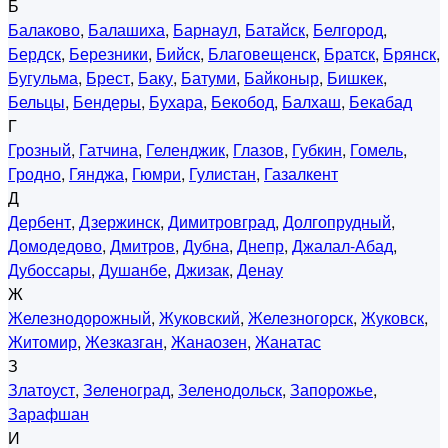
Б
Балаково
,
Балашиха
,
Барнаул
,
Батайск
,
Белгород
,
Бердск
,
Березники
,
Бийск
,
Благовещенск
,
Братск
,
Брянск
,
Бугульма
,
Брест
,
Баку
,
Батуми
,
Байконыр
,
Бишкек
,
Бельцы
,
Бендеры
,
Бухара
,
Бекобод
,
Балхаш
,
Бекабад
Г
Грозный
,
Гатчина
,
Геленджик
,
Глазов
,
Губкин
,
Гомель
,
Гродно
,
Гянджа
,
Гюмри
,
Гулистан
,
Газалкент
Д
Дербент
,
Дзержинск
,
Димитровград
,
Долгопрудный
,
Домодедово
,
Дмитров
,
Дубна
,
Днепр
,
Джалал-Абад
,
Дубоссары
,
Душанбе
,
Джизак
,
Денау
Ж
Железнодорожный
,
Жуковский
,
Железногорск
,
Жуковск
,
Житомир
,
Жезказган
,
Жанаозен
,
Жанатас
З
Златоуст
,
Зеленоград
,
Зеленодольск
,
Запорожье
,
Зарафшан
И