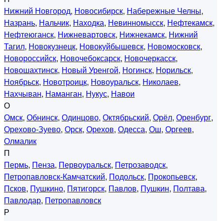
Нижний Новгород
,
Новосибирск
,
Набережные Челны
,
Назрань
,
Нальчик
,
Находка
,
Невинномысск
,
Нефтекамск
,
Нефтеюганск
,
Нижневартовск
,
Нижнекамск
,
Нижний
Тагил
,
Новокузнецк
,
Новокуйбышевск
,
Новомосковск
,
Новороссийск
,
Новочебоксарск
,
Новочеркасск
,
Новошахтинск
,
Новый Уренгой
,
Ногинск
,
Норильск
,
Ноябрьск
,
Новотроицк
,
Новоуральск
,
Николаев
,
Нахчыван
,
Наманган
,
Нукус
,
Навои
О
Омск
,
Обнинск
,
Одинцово
,
Октябрьский
,
Орёл
,
Оренбург
,
Орехово-Зуево
,
Орск
,
Орехов
,
Одесса
,
Ош
,
Оргеев
,
Олмалик
П
Пермь
,
Пенза
,
Первоуральск
,
Петрозаводск
,
Петропавловск-Камчатский
,
Подольск
,
Прокопьевск
,
Псков
,
Пушкино
,
Пятигорск
,
Павлов
,
Пушкин
,
Полтава
,
Павлодар
,
Петропавловск
Р