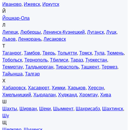
Иваново
,
Ижевск
,
Иркутск
Й
Йошкар-Ола
Л
Липецк
,
Люберцы
,
Ленинск-Кузнецкий
,
Луганск
,
Луцк
,
Львов
,
Ленкорань
,
Лисаковск
Т
Таганрог
,
Тамбов
,
Тверь
,
Тольятти
,
Томск
,
Тула
,
Тюмень
,
Тобольск
,
Тернополь
,
Тбилиси
,
Тараз
,
Туркестан
,
Темиртау
,
Талдыкорган
,
Тирасполь
,
Ташкент
,
Термез
,
Тайынша
,
Талгар
Х
Хабаровск
,
Хасавюрт
,
Химки
,
Харьков
,
Херсон
,
Хмельницкий
,
Хырдалан
,
Худжанд
,
Хромтау
,
Хива
Ш
Шахты
,
Ширван
,
Шеки
,
Шымкент
,
Шахрисабз
,
Шахтинск
,
Шу
Щ
Щелково
,
Щучинск