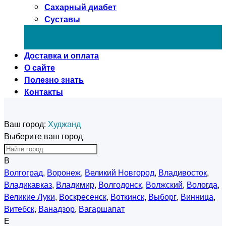
Сахарный диабет
Суставы
Доставка и оплата
О сайте
Полезно знать
Контакты
Ваш город:
Худжанд
Выберите ваш город
В
Волгоград
,
Воронеж
,
Великий Новгород
,
Владивосток
,
Владикавказ
,
Владимир
,
Волгодонск
,
Волжский
,
Вологда
,
Великие Луки
,
Воскресенск
,
Воткинск
,
Выборг
,
Винница
,
Витебск
,
Ванадзор
,
Вагаршапат
Е