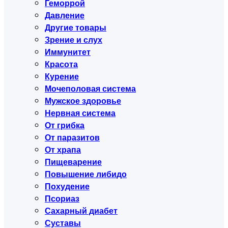
Геморрой
Давление
Другие товары
Зрение и слух
Иммунитет
Красота
Курение
Мочеполовая система
Мужское здоровье
Нервная система
От грибка
От паразитов
От храпа
Пищеварение
Повышение либидо
Похудение
Псориаз
Сахарный диабет
Суставы