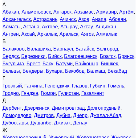
А
Абакан
,
Альметьевск
,
Ангарск
,
Арзамас
,
Армавир
,
Артём
,
Архангельск
,
Астрахань
,
Ачинск
,
Азов
,
Анапа
,
Абовян
,
Алматы
,
Астана
,
Актобе
,
Атырау
,
Актау
,
Андижан
,
Ангрен
,
Аксай
,
Аркалык
,
Аральск
,
Аягоз
,
Алмалык
Б
Балаково
,
Балашиха
,
Барнаул
,
Батайск
,
Белгород
,
Бердск
,
Березники
,
Бийск
,
Благовещенск
,
Братск
,
Брянск
,
Бугульма
,
Брест
,
Баку
,
Батуми
,
Байконыр
,
Бишкек
,
Бельцы
,
Бендеры
,
Бухара
,
Бекобод
,
Балхаш
,
Бекабад
Г
Грозный
,
Гатчина
,
Геленджик
,
Глазов
,
Губкин
,
Гомель
,
Гродно
,
Гянджа
,
Гюмри
,
Гулистан
,
Газалкент
Д
Дербент
,
Дзержинск
,
Димитровград
,
Долгопрудный
,
Домодедово
,
Дмитров
,
Дубна
,
Днепр
,
Джалал-Абад
,
Дубоссары
,
Душанбе
,
Джизак
,
Денау
Ж
Железнодорожный
,
Жуковский
,
Железногорск
,
Жуковск
,