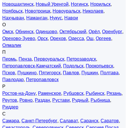
Новошахтинск
,
Новый Уренгой
,
Ногинск
,
Норильск
,
Ноябрьск
,
Новотроицк
,
Новоуральск
,
Николаев
,
Нахчыван
,
Наманган
,
Нукус
,
Навои
О
Омск
,
Обнинск
,
Одинцово
,
Октябрьский
,
Орёл
,
Оренбург
,
Орехово-Зуево
,
Орск
,
Орехов
,
Одесса
,
Ош
,
Оргеев
,
Олмалик
П
Пермь
,
Пенза
,
Первоуральск
,
Петрозаводск
,
Петропавловск-Камчатский
,
Подольск
,
Прокопьевск
,
Псков
,
Пушкино
,
Пятигорск
,
Павлов
,
Пушкин
,
Полтава
,
Павлодар
,
Петропавловск
Р
Ростов-на-Дону
,
Раменское
,
Рубцовск
,
Рыбинск
,
Рязань
,
Реутов
,
Ровно
,
Раздан
,
Рустави
,
Рудный
,
Рыбница
,
Риддер
С
Самара
,
Санкт-Петербург
,
Салават
,
Саранск
,
Саратов
,
Севастополь
,
Северодвинск
,
Северск
,
Сергиев Посад
,