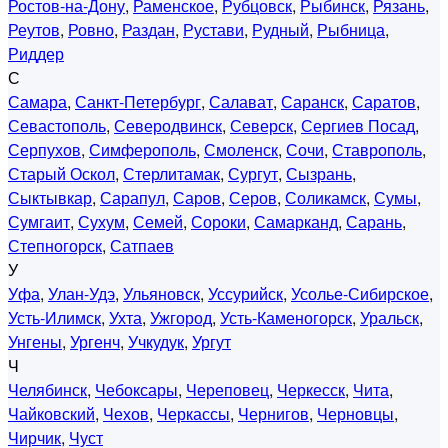
Ростов-на-Дону
,
Раменское
,
Рубцовск
,
Рыбинск
,
Рязань
,
Реутов
,
Ровно
,
Раздан
,
Рустави
,
Рудный
,
Рыбница
,
Риддер
С
Самара
,
Санкт-Петербург
,
Салават
,
Саранск
,
Саратов
,
Севастополь
,
Северодвинск
,
Северск
,
Сергиев Посад
,
Серпухов
,
Симферополь
,
Смоленск
,
Сочи
,
Ставрополь
,
Старый Оскол
,
Стерлитамак
,
Сургут
,
Сызрань
,
Сыктывкар
,
Сарапул
,
Саров
,
Серов
,
Соликамск
,
Сумы
,
Сумгаит
,
Сухум
,
Семей
,
Сороки
,
Самарканд
,
Сарань
,
Степногорск
,
Сатпаев
У
Уфа
,
Улан-Удэ
,
Ульяновск
,
Уссурийск
,
Усолье-Сибирское
,
Усть-Илимск
,
Ухта
,
Ужгород
,
Усть-Каменогорск
,
Уральск
,
Унгены
,
Ургенч
,
Учкудук
,
Ургут
Ч
Челябинск
,
Чебоксары
,
Череповец
,
Черкесск
,
Чита
,
Чайковский
,
Чехов
,
Черкассы
,
Чернигов
,
Черновцы
,
Чирчик
,
Чуст