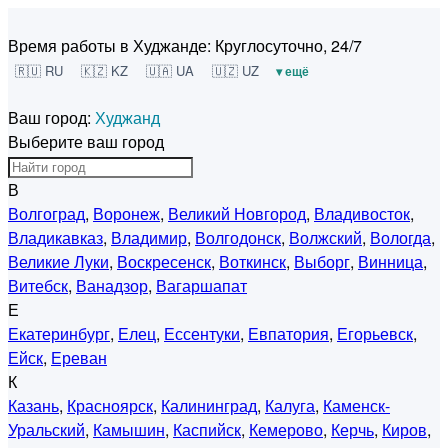
Время работы в Худжанде:
Круглосуточно, 24/7
🇷🇺 RU
🇰🇿 KZ
🇺🇦 UA
🇺🇿 UZ
▾ ещё
Ваш город:
Худжанд
Выберите ваш город
В
Волгоград
,
Воронеж
,
Великий Новгород
,
Владивосток
,
Владикавказ
,
Владимир
,
Волгодонск
,
Волжский
,
Вологда
,
Великие Луки
,
Воскресенск
,
Воткинск
,
Выборг
,
Винница
,
Витебск
,
Ванадзор
,
Вагаршапат
Е
Екатеринбург
,
Елец
,
Ессентуки
,
Евпатория
,
Егорьевск
,
Ейск
,
Ереван
К
Казань
,
Красноярск
,
Калининград
,
Калуга
,
Каменск-
Уральский
,
Камышин
,
Каспийск
,
Кемерово
,
Керчь
,
Киров
,