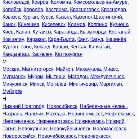
Кисловодск
,
Ковров
,
Коломна
,
Комсомольск-на-Амуре
,
Копейск
,
Королёв
,
Кострома
,
Красногорск
,
Краснодар
,
Крымск
,
Курган
,
Курск
,
Кызыл
,
Каменск-Шахтинский
,
Канск
,
Кинешма
,
Киселевск
,
Климов
,
Колпино
,
Кузнецк
,
Киев
,
Капан
,
Кутаиси
,
Караганда
,
Кызылорда
,
Костанай
,
Кокшетау
,
Каракол
,
Кара-Балта
,
Кант
,
Кагул
,
Кишинёв
,
Курган-Тюбе
,
Коканд
,
Карши
,
Кентау
,
Капчагай
,
Кандыагаш
,
Каскелен
,
Каттакурган
М
Москва
,
Магнитогорск
,
Майкоп
,
Махачкала
,
Миасс
,
Мурманск
,
Муром
,
Мытищи
,
Магадан
,
Междуреченск
,
Мичуринск
,
Минск
,
Могилев
,
Мингячевир
,
Маргилан
,
Мубарек
Н
Нижний Новгород
,
Новосибирск
,
Набережные Челны
,
Назрань
,
Нальчик
,
Находка
,
Невинномысск
,
Нефтекамск
,
Нефтеюганск
,
Нижневартовск
,
Нижнекамск
,
Нижний
Тагил
,
Новокузнецк
,
Новокуйбышевск
,
Новомосковск
,
Новороссийск
,
Новочебоксарск
,
Новочеркасск
,