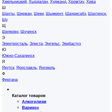
Хмельницкий
,
Хырдалан
,
Худжанд
,
Хромтау
,
Хива
Ш
Шахты
,
Ширван
,
Шеки
,
Шымкент
,
Шахрисабз
,
Шахтинск
,
Шу
Щ
Щелково
,
Щучинск
Э
Электросталь
,
Элиста
,
Энгельс
,
Экибастуз
Ю
Южно-Сахалинск
Я
Якутск
,
Ярославль
,
Янгиюль
Ф
Фергана
Каталог товаров
Алкоголизм
Варикоз