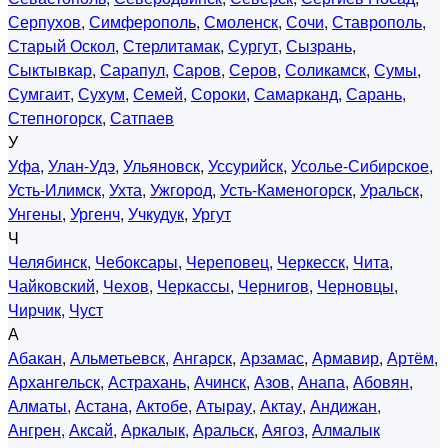
Серпухов
,
Симферополь
,
Смоленск
,
Сочи
,
Ставрополь
,
Старый Оскол
,
Стерлитамак
,
Сургут
,
Сызрань
,
Сыктывкар
,
Сарапул
,
Саров
,
Серов
,
Соликамск
,
Сумы
,
Сумгаит
,
Сухум
,
Семей
,
Сороки
,
Самарканд
,
Сарань
,
Степногорск
,
Сатпаев
У
Уфа
,
Улан-Удэ
,
Ульяновск
,
Уссурийск
,
Усолье-Сибирское
,
Усть-Илимск
,
Ухта
,
Ужгород
,
Усть-Каменогорск
,
Уральск
,
Унгены
,
Ургенч
,
Учкудук
,
Ургут
Ч
Челябинск
,
Чебоксары
,
Череповец
,
Черкесск
,
Чита
,
Чайковский
,
Чехов
,
Черкассы
,
Чернигов
,
Черновцы
,
Чирчик
,
Чуст
А
Абакан
,
Альметьевск
,
Ангарск
,
Арзамас
,
Армавир
,
Артём
,
Архангельск
,
Астрахань
,
Ачинск
,
Азов
,
Анапа
,
Абовян
,
Алматы
,
Астана
,
Актобе
,
Атырау
,
Актау
,
Андижан
,
Ангрен
,
Аксай
,
Аркалык
,
Аральск
,
Аягоз
,
Алмалык