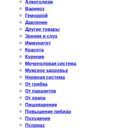
Алкоголизм
Варикоз
Геморрой
Давление
Другие товары
Зрение и слух
Иммунитет
Красота
Курение
Мочеполовая система
Мужское здоровье
Нервная система
От грибка
От паразитов
От храпа
Пищеварение
Повышение либидо
Похудение
Псориаз