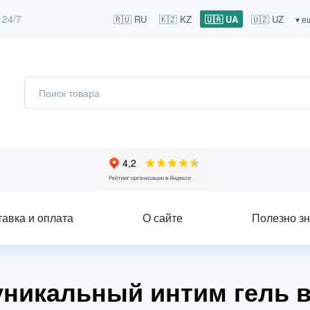
 24/7
🇷🇺 RU
🇰🇿 KZ
🇺🇦 UA
🇺🇿 UZ
▾ е
тавка и оплата
О сайте
Полезно зн
уникальный интим гель в