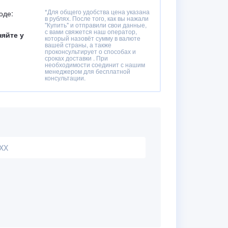
*Для общего удобства цена указана
оде:
в рублях. После того, как вы нажали
"Купить" и отправили свои данные,
с вами свяжется наш оператор,
няйте у
который назовёт сумму в валюте
вашей страны, а также
проконсультирует о способах и
сроках доставки . При
необходимости соединит с нашим
менеджером для бесплатной
консультации.