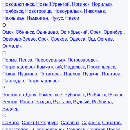
Новошахтинск
,
Новый Уренгой
,
Ногинск
,
Норильск
,
Ноябрьск
,
Новотроицк
,
Новоуральск
,
Николаев
,
Нахчыван
,
Наманган
,
Нукус
,
Навои
О
Омск
,
Обнинск
,
Одинцово
,
Октябрьский
,
Орёл
,
Оренбург
,
Орехово-Зуево
,
Орск
,
Орехов
,
Одесса
,
Ош
,
Оргеев
,
Олмалик
П
Пермь
,
Пенза
,
Первоуральск
,
Петрозаводск
,
Петропавловск-Камчатский
,
Подольск
,
Прокопьевск
,
Псков
,
Пушкино
,
Пятигорск
,
Павлов
,
Пушкин
,
Полтава
,
Павлодар
,
Петропавловск
Р
Ростов-на-Дону
,
Раменское
,
Рубцовск
,
Рыбинск
,
Рязань
,
Реутов
,
Ровно
,
Раздан
,
Рустави
,
Рудный
,
Рыбница
,
Риддер
С
Самара
,
Санкт-Петербург
,
Салават
,
Саранск
,
Саратов
,
Севастополь
,
Северодвинск
,
Северск
,
Сергиев Посад
,