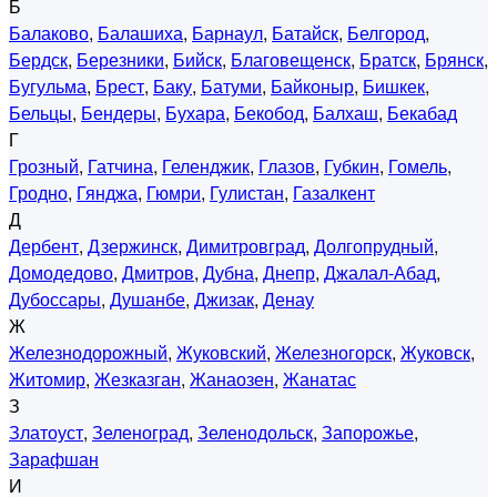
Б
Балаково
,
Балашиха
,
Барнаул
,
Батайск
,
Белгород
,
Бердск
,
Березники
,
Бийск
,
Благовещенск
,
Братск
,
Брянск
,
Бугульма
,
Брест
,
Баку
,
Батуми
,
Байконыр
,
Бишкек
,
Бельцы
,
Бендеры
,
Бухара
,
Бекобод
,
Балхаш
,
Бекабад
Г
Грозный
,
Гатчина
,
Геленджик
,
Глазов
,
Губкин
,
Гомель
,
Гродно
,
Гянджа
,
Гюмри
,
Гулистан
,
Газалкент
Д
Дербент
,
Дзержинск
,
Димитровград
,
Долгопрудный
,
Домодедово
,
Дмитров
,
Дубна
,
Днепр
,
Джалал-Абад
,
Дубоссары
,
Душанбе
,
Джизак
,
Денау
Ж
Железнодорожный
,
Жуковский
,
Железногорск
,
Жуковск
,
Житомир
,
Жезказган
,
Жанаозен
,
Жанатас
З
Златоуст
,
Зеленоград
,
Зеленодольск
,
Запорожье
,
Зарафшан
И