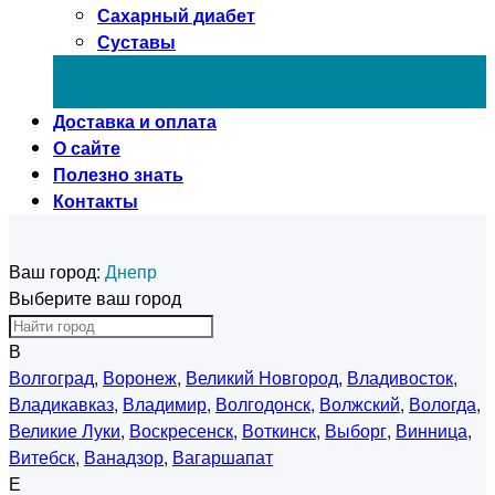
Сахарный диабет
Суставы
Доставка и оплата
О сайте
Полезно знать
Контакты
Ваш город:
Днепр
Выберите ваш город
В
Волгоград
,
Воронеж
,
Великий Новгород
,
Владивосток
,
Владикавказ
,
Владимир
,
Волгодонск
,
Волжский
,
Вологда
,
Великие Луки
,
Воскресенск
,
Воткинск
,
Выборг
,
Винница
,
Витебск
,
Ванадзор
,
Вагаршапат
Е