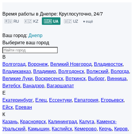
Время работы в Днепре:
Круглосуточно, 24/7
🇷🇺 RU
🇰🇿 KZ
🇺🇦 UA
🇺🇿 UZ
▾ ещё
Ваш город:
Днепр
Выберите ваш город
В
Волгоград
,
Воронеж
,
Великий Новгород
,
Владивосток
,
Владикавказ
,
Владимир
,
Волгодонск
,
Волжский
,
Вологда
,
Великие Луки
,
Воскресенск
,
Воткинск
,
Выборг
,
Винница
,
Витебск
,
Ванадзор
,
Вагаршапат
Е
Екатеринбург
,
Елец
,
Ессентуки
,
Евпатория
,
Егорьевск
,
Ейск
,
Ереван
К
Казань
,
Красноярск
,
Калининград
,
Калуга
,
Каменск-
Уральский
,
Камышин
,
Каспийск
,
Кемерово
,
Керчь
,
Киров
,