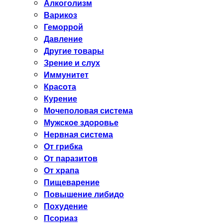
Алкоголизм
Варикоз
Геморрой
Давление
Другие товары
Зрение и слух
Иммунитет
Красота
Курение
Мочеполовая система
Мужское здоровье
Нервная система
От грибка
От паразитов
От храпа
Пищеварение
Повышение либидо
Похудение
Псориаз