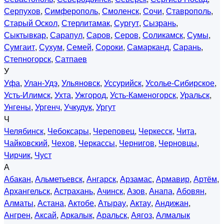
Серпухов
,
Симферополь
,
Смоленск
,
Сочи
,
Ставрополь
,
Старый Оскол
,
Стерлитамак
,
Сургут
,
Сызрань
,
Сыктывкар
,
Сарапул
,
Саров
,
Серов
,
Соликамск
,
Сумы
,
Сумгаит
,
Сухум
,
Семей
,
Сороки
,
Самарканд
,
Сарань
,
Степногорск
,
Сатпаев
У
Уфа
,
Улан-Удэ
,
Ульяновск
,
Уссурийск
,
Усолье-Сибирское
,
Усть-Илимск
,
Ухта
,
Ужгород
,
Усть-Каменогорск
,
Уральск
,
Унгены
,
Ургенч
,
Учкудук
,
Ургут
Ч
Челябинск
,
Чебоксары
,
Череповец
,
Черкесск
,
Чита
,
Чайковский
,
Чехов
,
Черкассы
,
Чернигов
,
Черновцы
,
Чирчик
,
Чуст
А
Абакан
,
Альметьевск
,
Ангарск
,
Арзамас
,
Армавир
,
Артём
,
Архангельск
,
Астрахань
,
Ачинск
,
Азов
,
Анапа
,
Абовян
,
Алматы
,
Астана
,
Актобе
,
Атырау
,
Актау
,
Андижан
,
Ангрен
,
Аксай
,
Аркалык
,
Аральск
,
Аягоз
,
Алмалык