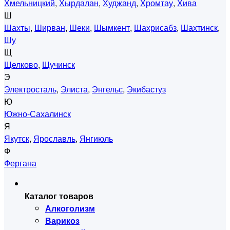
Хмельницкий
,
Хырдалан
,
Худжанд
,
Хромтау
,
Хива
Ш
Шахты
,
Ширван
,
Шеки
,
Шымкент
,
Шахрисабз
,
Шахтинск
,
Шу
Щ
Щелково
,
Щучинск
Э
Электросталь
,
Элиста
,
Энгельс
,
Экибастуз
Ю
Южно-Сахалинск
Я
Якутск
,
Ярославль
,
Янгиюль
Ф
Фергана
Каталог товаров
Алкоголизм
Варикоз