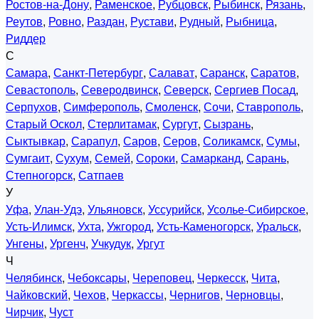
Ростов-на-Дону
,
Раменское
,
Рубцовск
,
Рыбинск
,
Рязань
,
Реутов
,
Ровно
,
Раздан
,
Рустави
,
Рудный
,
Рыбница
,
Риддер
С
Самара
,
Санкт-Петербург
,
Салават
,
Саранск
,
Саратов
,
Севастополь
,
Северодвинск
,
Северск
,
Сергиев Посад
,
Серпухов
,
Симферополь
,
Смоленск
,
Сочи
,
Ставрополь
,
Старый Оскол
,
Стерлитамак
,
Сургут
,
Сызрань
,
Сыктывкар
,
Сарапул
,
Саров
,
Серов
,
Соликамск
,
Сумы
,
Сумгаит
,
Сухум
,
Семей
,
Сороки
,
Самарканд
,
Сарань
,
Степногорск
,
Сатпаев
У
Уфа
,
Улан-Удэ
,
Ульяновск
,
Уссурийск
,
Усолье-Сибирское
,
Усть-Илимск
,
Ухта
,
Ужгород
,
Усть-Каменогорск
,
Уральск
,
Унгены
,
Ургенч
,
Учкудук
,
Ургут
Ч
Челябинск
,
Чебоксары
,
Череповец
,
Черкесск
,
Чита
,
Чайковский
,
Чехов
,
Черкассы
,
Чернигов
,
Черновцы
,
Чирчик
,
Чуст