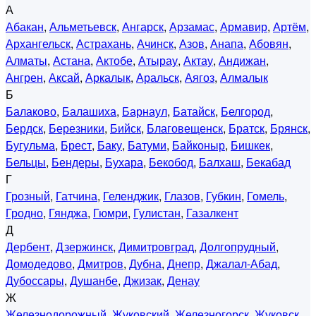
А
Абакан
,
Альметьевск
,
Ангарск
,
Арзамас
,
Армавир
,
Артём
,
Архангельск
,
Астрахань
,
Ачинск
,
Азов
,
Анапа
,
Абовян
,
Алматы
,
Астана
,
Актобе
,
Атырау
,
Актау
,
Андижан
,
Ангрен
,
Аксай
,
Аркалык
,
Аральск
,
Аягоз
,
Алмалык
Б
Балаково
,
Балашиха
,
Барнаул
,
Батайск
,
Белгород
,
Бердск
,
Березники
,
Бийск
,
Благовещенск
,
Братск
,
Брянск
,
Бугульма
,
Брест
,
Баку
,
Батуми
,
Байконыр
,
Бишкек
,
Бельцы
,
Бендеры
,
Бухара
,
Бекобод
,
Балхаш
,
Бекабад
Г
Грозный
,
Гатчина
,
Геленджик
,
Глазов
,
Губкин
,
Гомель
,
Гродно
,
Гянджа
,
Гюмри
,
Гулистан
,
Газалкент
Д
Дербент
,
Дзержинск
,
Димитровград
,
Долгопрудный
,
Домодедово
,
Дмитров
,
Дубна
,
Днепр
,
Джалал-Абад
,
Дубоссары
,
Душанбе
,
Джизак
,
Денау
Ж
Железнодорожный
,
Жуковский
,
Железногорск
,
Жуковск
,