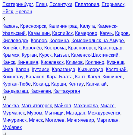
Екатеринбург
,
Елец
,
Ессентуки
,
Евпатория
,
Егорьевск
,
Ейск
,
Ереван
К
Казань
,
Красноярск
,
Калининград
,
Калуга
,
Каменск-
Уральский
,
Камышин
,
Каспийск
,
Кемерово
,
Керчь
,
Киров
,
Кисловодск
,
Ковров
,
Коломна
,
Комсомольск-на-Амуре
,
Копейск
,
Королёв
,
Кострома
,
Красногорск
,
Краснодар
,
Крымск
,
Курган
,
Курск
,
Кызыл
,
Каменск-Шахтинский
,
Канск
,
Кинешма
,
Киселевск
,
Климов
,
Колпино
,
Кузнецк
,
Киев
,
Капан
,
Кутаиси
,
Караганда
,
Кызылорда
,
Костанай
,
Кокшетау
,
Каракол
,
Кара-Балта
,
Кант
,
Кагул
,
Кишинёв
,
Курган-Тюбе
,
Коканд
,
Карши
,
Кентау
,
Капчагай
,
Кандыагаш
,
Каскелен
,
Каттакурган
М
Москва
,
Магнитогорск
,
Майкоп
,
Махачкала
,
Миасс
,
Мурманск
,
Муром
,
Мытищи
,
Магадан
,
Междуреченск
,
Мичуринск
,
Минск
,
Могилев
,
Мингячевир
,
Маргилан
,
Мубарек
Н