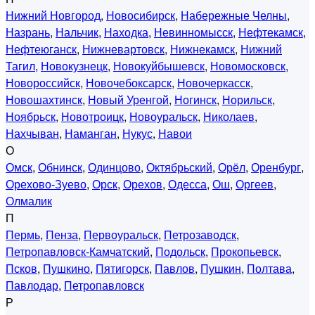
Нижний Новгород
,
Новосибирск
,
Набережные Челны
,
Назрань
,
Нальчик
,
Находка
,
Невинномысск
,
Нефтекамск
,
Нефтеюганск
,
Нижневартовск
,
Нижнекамск
,
Нижний
Тагил
,
Новокузнецк
,
Новокуйбышевск
,
Новомосковск
,
Новороссийск
,
Новочебоксарск
,
Новочеркасск
,
Новошахтинск
,
Новый Уренгой
,
Ногинск
,
Норильск
,
Ноябрьск
,
Новотроицк
,
Новоуральск
,
Николаев
,
Нахчыван
,
Наманган
,
Нукус
,
Навои
О
Омск
,
Обнинск
,
Одинцово
,
Октябрьский
,
Орёл
,
Оренбург
,
Орехово-Зуево
,
Орск
,
Орехов
,
Одесса
,
Ош
,
Оргеев
,
Олмалик
П
Пермь
,
Пенза
,
Первоуральск
,
Петрозаводск
,
Петропавловск-Камчатский
,
Подольск
,
Прокопьевск
,
Псков
,
Пушкино
,
Пятигорск
,
Павлов
,
Пушкин
,
Полтава
,
Павлодар
,
Петропавловск
Р