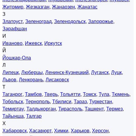
Житомир
,
Жезказган
,
Жанаозен
,
Жанатас
З
Златоуст
,
Зеленоград
,
Зеленодольск
,
Запорожье
,
Зарафшан
И
Иваново
,
Ижевск
,
Иркутск
Й
Йошкар-Ола
Л
Липецк
,
Люберцы
,
Ленинск-Кузнецкий
,
Луганск
,
Луцк
,
Львов
,
Ленкорань
,
Лисаковск
Т
Таганрог
,
Тамбов
,
Тверь
,
Тольятти
,
Томск
,
Тула
,
Тюмень
,
Тобольск
,
Тернополь
,
Тбилиси
,
Тараз
,
Туркестан
,
Темиртау
,
Талдыкорган
,
Тирасполь
,
Ташкент
,
Термез
,
Тайынша
,
Талгар
Х
Хабаровск
,
Хасавюрт
,
Химки
,
Харьков
,
Херсон
,