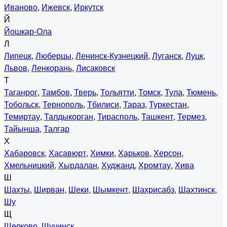
Иваново
,
Ижевск
,
Иркутск
Й
Йошкар-Ола
Л
Липецк
,
Люберцы
,
Ленинск-Кузнецкий
,
Луганск
,
Луцк
,
Львов
,
Ленкорань
,
Лисаковск
Т
Таганрог
,
Тамбов
,
Тверь
,
Тольятти
,
Томск
,
Тула
,
Тюмень
,
Тобольск
,
Тернополь
,
Тбилиси
,
Тараз
,
Туркестан
,
Темиртау
,
Талдыкорган
,
Тирасполь
,
Ташкент
,
Термез
,
Тайынша
,
Талгар
Х
Хабаровск
,
Хасавюрт
,
Химки
,
Харьков
,
Херсон
,
Хмельницкий
,
Хырдалан
,
Худжанд
,
Хромтау
,
Хива
Ш
Шахты
,
Ширван
,
Шеки
,
Шымкент
,
Шахрисабз
,
Шахтинск
,
Шу
Щ
Щелково
,
Щучинск