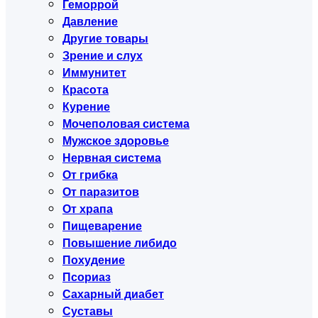
Геморрой
Давление
Другие товары
Зрение и слух
Иммунитет
Красота
Курение
Мочеполовая система
Мужское здоровье
Нервная система
От грибка
От паразитов
От храпа
Пищеварение
Повышение либидо
Похудение
Псориаз
Сахарный диабет
Суставы