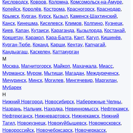
Кисловодск
,
Ковров
,
Коломна
,
Комсомольск-на-Амуре
,
Копейск
,
Королёв
,
Кострома
,
Красногорск
,
Краснодар
,
Крымск
,
Курган
,
Курск
,
Кызыл
,
Каменск-Шахтинский
,
Канск
,
Кинешма
,
Киселевск
,
Климов
,
Колпино
,
Кузнецк
,
Киев
,
Капан
,
Кутаиси
,
Караганда
,
Кызылорда
,
Костанай
,
Кокшетау
,
Каракол
,
Кара-Балта
,
Кант
,
Кагул
,
Кишинёв
,
Курган-Тюбе
,
Коканд
,
Карши
,
Кентау
,
Капчагай
,
Кандыагаш
,
Каскелен
,
Каттакурган
М
Москва
,
Магнитогорск
,
Майкоп
,
Махачкала
,
Миасс
,
Мурманск
,
Муром
,
Мытищи
,
Магадан
,
Междуреченск
,
Мичуринск
,
Минск
,
Могилев
,
Мингячевир
,
Маргилан
,
Мубарек
Н
Нижний Новгород
,
Новосибирск
,
Набережные Челны
,
Назрань
,
Нальчик
,
Находка
,
Невинномысск
,
Нефтекамск
,
Нефтеюганск
,
Нижневартовск
,
Нижнекамск
,
Нижний
Тагил
,
Новокузнецк
,
Новокуйбышевск
,
Новомосковск
,
Новороссийск
,
Новочебоксарск
,
Новочеркасск
,