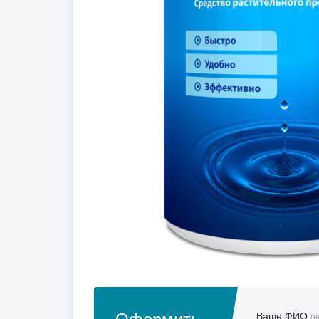
Оформить
Ваше ФИО
(н