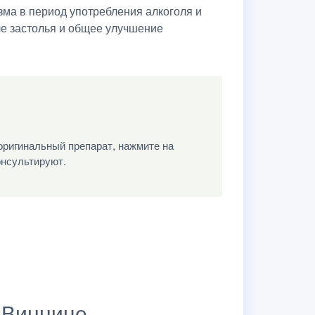
зма в период употребления алкоголя и
ле застолья и общее улучшение
оригинальный препарат, нажмите на
онсультируют.
в Виннице