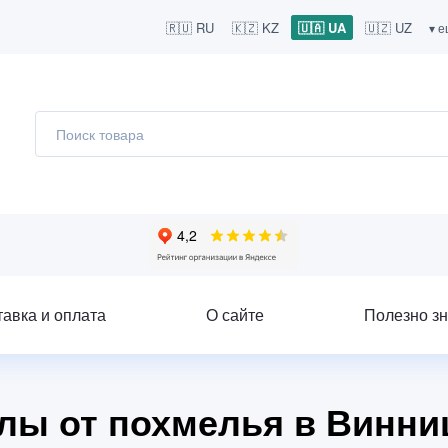
🇷🇺 RU
🇰🇿 KZ
🇺🇦 UA
🇺🇿 UZ
▾ 
тавка и оплата
О сайте
Полезно зн
улы от похмелья в Винни