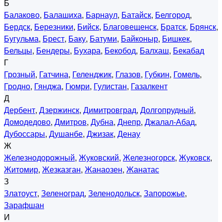
Б
Балаково
,
Балашиха
,
Барнаул
,
Батайск
,
Белгород
,
Бердск
,
Березники
,
Бийск
,
Благовещенск
,
Братск
,
Брянск
,
Бугульма
,
Брест
,
Баку
,
Батуми
,
Байконыр
,
Бишкек
,
Бельцы
,
Бендеры
,
Бухара
,
Бекобод
,
Балхаш
,
Бекабад
Г
Грозный
,
Гатчина
,
Геленджик
,
Глазов
,
Губкин
,
Гомель
,
Гродно
,
Гянджа
,
Гюмри
,
Гулистан
,
Газалкент
Д
Дербент
,
Дзержинск
,
Димитровград
,
Долгопрудный
,
Домодедово
,
Дмитров
,
Дубна
,
Днепр
,
Джалал-Абад
,
Дубоссары
,
Душанбе
,
Джизак
,
Денау
Ж
Железнодорожный
,
Жуковский
,
Железногорск
,
Жуковск
,
Житомир
,
Жезказган
,
Жанаозен
,
Жанатас
З
Златоуст
,
Зеленоград
,
Зеленодольск
,
Запорожье
,
Зарафшан
И