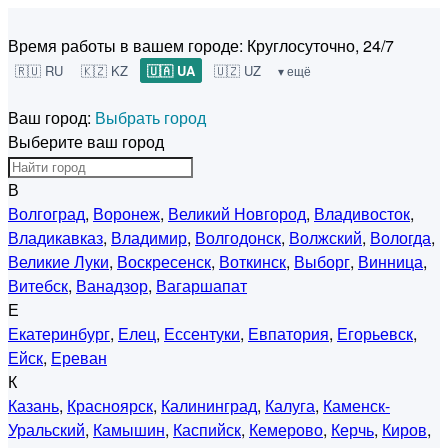
Время работы в вашем городе:
Круглосуточно, 24/7
🇷🇺 RU
🇰🇿 KZ
🇺🇦 UA
🇺🇿 UZ
▾ ещё
Ваш город:
Выбрать город
Выберите ваш город
В
Волгоград
,
Воронеж
,
Великий Новгород
,
Владивосток
,
Владикавказ
,
Владимир
,
Волгодонск
,
Волжский
,
Вологда
,
Великие Луки
,
Воскресенск
,
Воткинск
,
Выборг
,
Винница
,
Витебск
,
Ванадзор
,
Вагаршапат
Е
Екатеринбург
,
Елец
,
Ессентуки
,
Евпатория
,
Егорьевск
,
Ейск
,
Ереван
К
Казань
,
Красноярск
,
Калининград
,
Калуга
,
Каменск-
Уральский
,
Камышин
,
Каспийск
,
Кемерово
,
Керчь
,
Киров
,