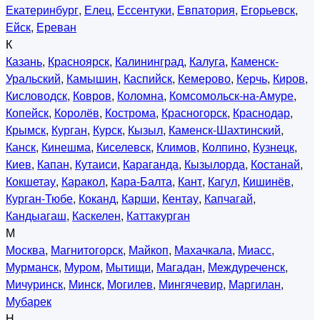
Екатеринбург
,
Елец
,
Ессентуки
,
Евпатория
,
Егорьевск
,
Ейск
,
Ереван
К
Казань
,
Красноярск
,
Калининград
,
Калуга
,
Каменск-
Уральский
,
Камышин
,
Каспийск
,
Кемерово
,
Керчь
,
Киров
,
Кисловодск
,
Ковров
,
Коломна
,
Комсомольск-на-Амуре
,
Копейск
,
Королёв
,
Кострома
,
Красногорск
,
Краснодар
,
Крымск
,
Курган
,
Курск
,
Кызыл
,
Каменск-Шахтинский
,
Канск
,
Кинешма
,
Киселевск
,
Климов
,
Колпино
,
Кузнецк
,
Киев
,
Капан
,
Кутаиси
,
Караганда
,
Кызылорда
,
Костанай
,
Кокшетау
,
Каракол
,
Кара-Балта
,
Кант
,
Кагул
,
Кишинёв
,
Курган-Тюбе
,
Коканд
,
Карши
,
Кентау
,
Капчагай
,
Кандыагаш
,
Каскелен
,
Каттакурган
М
Москва
,
Магнитогорск
,
Майкоп
,
Махачкала
,
Миасс
,
Мурманск
,
Муром
,
Мытищи
,
Магадан
,
Междуреченск
,
Мичуринск
,
Минск
,
Могилев
,
Мингячевир
,
Маргилан
,
Мубарек
Н