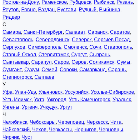
Ростов-на-Дону
,
Раменское
,
Рубцовск
,
Рыбинск
,
Рязань
,
Реутов
,
Ровно
,
Раздан
,
Рустави
,
Рудный
,
Рыбница
,
Риддер
С
Самара
,
Санкт-Петербург
,
Салават
,
Саранск
,
Саратов
,
Севастополь
,
Северодвинск
,
Северск
,
Сергиев Посад
,
Серпухов
,
Симферополь
,
Смоленск
,
Сочи
,
Ставрополь
,
Старый Оскол
,
Стерлитамак
,
Сургут
,
Сызрань
,
Сыктывкар
,
Сарапул
,
Саров
,
Серов
,
Соликамск
,
Сумы
,
Сумгаит
,
Сухум
,
Семей
,
Сороки
,
Самарканд
,
Сарань
,
Степногорск
,
Сатпаев
У
Уфа
,
Улан-Удэ
,
Ульяновск
,
Уссурийск
,
Усолье-Сибирское
,
Усть-Илимск
,
Ухта
,
Ужгород
,
Усть-Каменогорск
,
Уральск
,
Унгены
,
Ургенч
,
Учкудук
,
Ургут
Ч
Челябинск
,
Чебоксары
,
Череповец
,
Черкесск
,
Чита
,
Чайковский
,
Чехов
,
Черкассы
,
Чернигов
,
Черновцы
,
Чирчик
,
Чуст