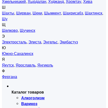
Хмельницкий
,
Хырдалан
,
Худжанд
,
Хромтау
,
Хива
Ш
Шахты
,
Ширван
,
Шеки
,
Шымкент
,
Шахрисабз
,
Шахтинск
,
Шу
Щ
Щелково
,
Щучинск
Э
Электросталь
,
Элиста
,
Энгельс
,
Экибастуз
Ю
Южно-Сахалинск
Я
Якутск
,
Ярославль
,
Янгиюль
Ф
Фергана
Каталог товаров
Алкоголизм
Варикоз