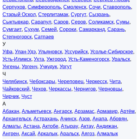
Серпухов
,
Симферополь
,
Смоленск
,
Сочи
,
Ставрополь
,
Старый Оскол
,
Стерлитамак
,
Сургут
,
Сызрань
,
Сыктывкар
,
Сарапул
,
Саров
,
Серов
,
Соликамск
,
Сумы
,
Сумгаит
,
Сухум
,
Семей
,
Сороки
,
Самарканд
,
Сарань
,
Степногорск
,
Сатпаев
У
Уфа
,
Улан-Удэ
,
Ульяновск
,
Уссурийск
,
Усолье-Сибирское
,
Усть-Илимск
,
Ухта
,
Ужгород
,
Усть-Каменогорск
,
Уральск
,
Унгены
,
Ургенч
,
Учкудук
,
Ургут
Ч
Челябинск
,
Чебоксары
,
Череповец
,
Черкесск
,
Чита
,
Чайковский
,
Чехов
,
Черкассы
,
Чернигов
,
Черновцы
,
Чирчик
,
Чуст
А
Абакан
,
Альметьевск
,
Ангарск
,
Арзамас
,
Армавир
,
Артём
,
Архангельск
,
Астрахань
,
Ачинск
,
Азов
,
Анапа
,
Абовян
,
Алматы
,
Астана
,
Актобе
,
Атырау
,
Актау
,
Андижан
,
Ангрен
,
Аксай
,
Аркалык
,
Аральск
,
Аягоз
,
Алмалык