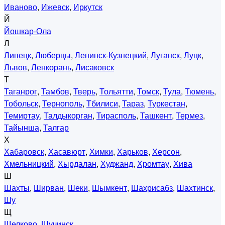
Иваново
,
Ижевск
,
Иркутск
Й
Йошкар-Ола
Л
Липецк
,
Люберцы
,
Ленинск-Кузнецкий
,
Луганск
,
Луцк
,
Львов
,
Ленкорань
,
Лисаковск
Т
Таганрог
,
Тамбов
,
Тверь
,
Тольятти
,
Томск
,
Тула
,
Тюмень
,
Тобольск
,
Тернополь
,
Тбилиси
,
Тараз
,
Туркестан
,
Темиртау
,
Талдыкорган
,
Тирасполь
,
Ташкент
,
Термез
,
Тайынша
,
Талгар
Х
Хабаровск
,
Хасавюрт
,
Химки
,
Харьков
,
Херсон
,
Хмельницкий
,
Хырдалан
,
Худжанд
,
Хромтау
,
Хива
Ш
Шахты
,
Ширван
,
Шеки
,
Шымкент
,
Шахрисабз
,
Шахтинск
,
Шу
Щ
Щелково
,
Щучинск