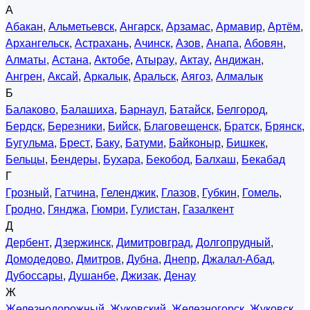
А
Абакан
,
Альметьевск
,
Ангарск
,
Арзамас
,
Армавир
,
Артём
,
Архангельск
,
Астрахань
,
Ачинск
,
Азов
,
Анапа
,
Абовян
,
Алматы
,
Астана
,
Актобе
,
Атырау
,
Актау
,
Андижан
,
Ангрен
,
Аксай
,
Аркалык
,
Аральск
,
Аягоз
,
Алмалык
Б
Балаково
,
Балашиха
,
Барнаул
,
Батайск
,
Белгород
,
Бердск
,
Березники
,
Бийск
,
Благовещенск
,
Братск
,
Брянск
,
Бугульма
,
Брест
,
Баку
,
Батуми
,
Байконыр
,
Бишкек
,
Бельцы
,
Бендеры
,
Бухара
,
Бекобод
,
Балхаш
,
Бекабад
Г
Грозный
,
Гатчина
,
Геленджик
,
Глазов
,
Губкин
,
Гомель
,
Гродно
,
Гянджа
,
Гюмри
,
Гулистан
,
Газалкент
Д
Дербент
,
Дзержинск
,
Димитровград
,
Долгопрудный
,
Домодедово
,
Дмитров
,
Дубна
,
Днепр
,
Джалал-Абад
,
Дубоссары
,
Душанбе
,
Джизак
,
Денау
Ж
Железнодорожный
,
Жуковский
,
Железногорск
,
Жуковск
,