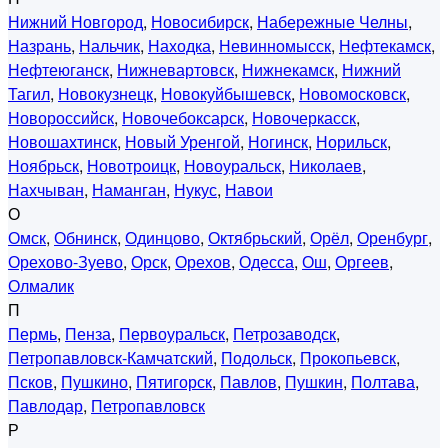
Нижний Новгород
,
Новосибирск
,
Набережные Челны
,
Назрань
,
Нальчик
,
Находка
,
Невинномысск
,
Нефтекамск
,
Нефтеюганск
,
Нижневартовск
,
Нижнекамск
,
Нижний
Тагил
,
Новокузнецк
,
Новокуйбышевск
,
Новомосковск
,
Новороссийск
,
Новочебоксарск
,
Новочеркасск
,
Новошахтинск
,
Новый Уренгой
,
Ногинск
,
Норильск
,
Ноябрьск
,
Новотроицк
,
Новоуральск
,
Николаев
,
Нахчыван
,
Наманган
,
Нукус
,
Навои
О
Омск
,
Обнинск
,
Одинцово
,
Октябрьский
,
Орёл
,
Оренбург
,
Орехово-Зуево
,
Орск
,
Орехов
,
Одесса
,
Ош
,
Оргеев
,
Олмалик
П
Пермь
,
Пенза
,
Первоуральск
,
Петрозаводск
,
Петропавловск-Камчатский
,
Подольск
,
Прокопьевск
,
Псков
,
Пушкино
,
Пятигорск
,
Павлов
,
Пушкин
,
Полтава
,
Павлодар
,
Петропавловск
Р