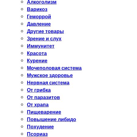
Алкоголизм
Варикоз
Геморрой
Давление
Другие товары
Зрение и слух
Иммунитет
Красота
Курение
Мочеполовая система
Мужское здоровье
Нервная система
От грибка
От паразитов
От храпа
Пищеварение
Повышение либидо
Похудение
Псориаз