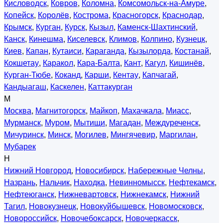
Кисловодск
,
Ковров
,
Коломна
,
Комсомольск-на-Амуре
,
Копейск
,
Королёв
,
Кострома
,
Красногорск
,
Краснодар
,
Крымск
,
Курган
,
Курск
,
Кызыл
,
Каменск-Шахтинский
,
Канск
,
Кинешма
,
Киселевск
,
Климов
,
Колпино
,
Кузнецк
,
Киев
,
Капан
,
Кутаиси
,
Караганда
,
Кызылорда
,
Костанай
,
Кокшетау
,
Каракол
,
Кара-Балта
,
Кант
,
Кагул
,
Кишинёв
,
Курган-Тюбе
,
Коканд
,
Карши
,
Кентау
,
Капчагай
,
Кандыагаш
,
Каскелен
,
Каттакурган
М
Москва
,
Магнитогорск
,
Майкоп
,
Махачкала
,
Миасс
,
Мурманск
,
Муром
,
Мытищи
,
Магадан
,
Междуреченск
,
Мичуринск
,
Минск
,
Могилев
,
Мингячевир
,
Маргилан
,
Мубарек
Н
Нижний Новгород
,
Новосибирск
,
Набережные Челны
,
Назрань
,
Нальчик
,
Находка
,
Невинномысск
,
Нефтекамск
,
Нефтеюганск
,
Нижневартовск
,
Нижнекамск
,
Нижний
Тагил
,
Новокузнецк
,
Новокуйбышевск
,
Новомосковск
,
Новороссийск
,
Новочебоксарск
,
Новочеркасск
,