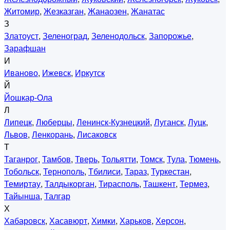
Житомир
,
Жезказган
,
Жанаозен
,
Жанатас
З
Златоуст
,
Зеленоград
,
Зеленодольск
,
Запорожье
,
Зарафшан
И
Иваново
,
Ижевск
,
Иркутск
Й
Йошкар-Ола
Л
Липецк
,
Люберцы
,
Ленинск-Кузнецкий
,
Луганск
,
Луцк
,
Львов
,
Ленкорань
,
Лисаковск
Т
Таганрог
,
Тамбов
,
Тверь
,
Тольятти
,
Томск
,
Тула
,
Тюмень
,
Тобольск
,
Тернополь
,
Тбилиси
,
Тараз
,
Туркестан
,
Темиртау
,
Талдыкорган
,
Тирасполь
,
Ташкент
,
Термез
,
Тайынша
,
Талгар
Х
Хабаровск
,
Хасавюрт
,
Химки
,
Харьков
,
Херсон
,