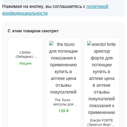
Нажимая на кнопку, вы соглашаетесь с
политикой
конфиденциальности
С этим товаром смотрят
Libidex
(Либидекс) -
капсулы от
Акция
простатита и для
потенции
The Touro -
капсулы для
потенции
139 ₽
Erectol FORTE
(Эректол Форте) -