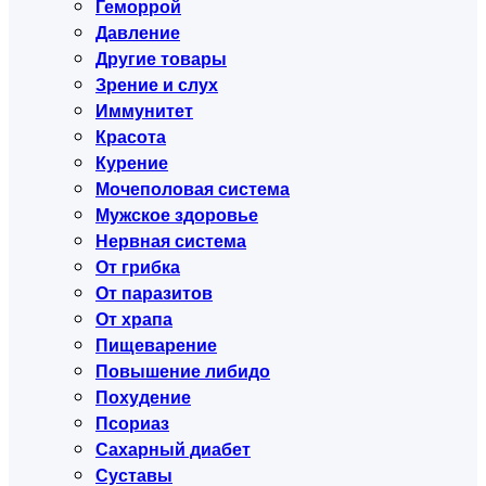
Геморрой
Давление
Другие товары
Зрение и слух
Иммунитет
Красота
Курение
Мочеполовая система
Мужское здоровье
Нервная система
От грибка
От паразитов
От храпа
Пищеварение
Повышение либидо
Похудение
Псориаз
Сахарный диабет
Суставы