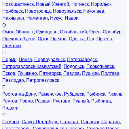
Новошахтинск
,
Новый Уренгой
,
Ногинск
,
Норильск
,
Ноябрьск
,
Новотроицк
,
Новоуральск
,
Николаев
,
Нахчыван
,
Наманган
,
Нукус
,
Навои
О
Омск
,
Обнинск
,
Одинцово
,
Октябрьский
,
Орёл
,
Оренбург
,
Орехово-Зуево
,
Орск
,
Орехов
,
Одесса
,
Ош
,
Оргеев
,
Олмалик
П
Пермь
,
Пенза
,
Первоуральск
,
Петрозаводск
,
Петропавловск-Камчатский
,
Подольск
,
Прокопьевск
,
Псков
,
Пушкино
,
Пятигорск
,
Павлов
,
Пушкин
,
Полтава
,
Павлодар
,
Петропавловск
Р
Ростов-на-Дону
,
Раменское
,
Рубцовск
,
Рыбинск
,
Рязань
,
Реутов
,
Ровно
,
Раздан
,
Рустави
,
Рудный
,
Рыбница
,
Риддер
С
Самара
,
Санкт-Петербург
,
Салават
,
Саранск
,
Саратов
,
Севастополь
,
Северодвинск
,
Северск
,
Сергиев Посад
,