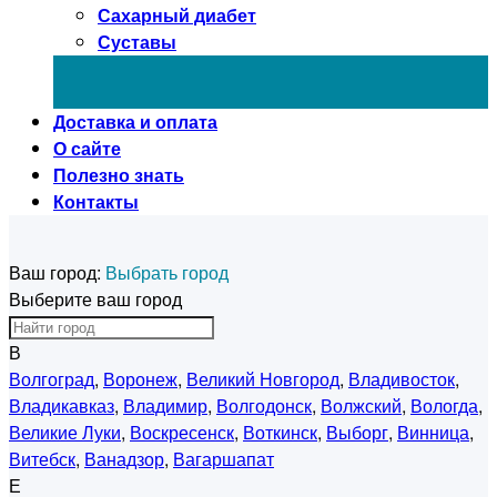
Сахарный диабет
Суставы
Доставка и оплата
О сайте
Полезно знать
Контакты
Ваш город:
Выбрать город
Выберите ваш город
В
Волгоград
,
Воронеж
,
Великий Новгород
,
Владивосток
,
Владикавказ
,
Владимир
,
Волгодонск
,
Волжский
,
Вологда
,
Великие Луки
,
Воскресенск
,
Воткинск
,
Выборг
,
Винница
,
Витебск
,
Ванадзор
,
Вагаршапат
Е