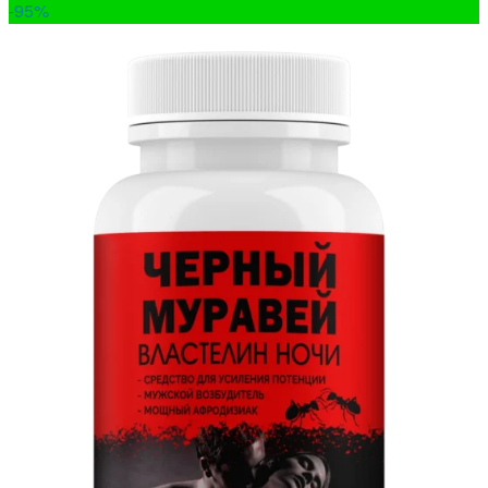
-95
%