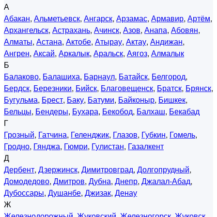
А
Абакан
,
Альметьевск
,
Ангарск
,
Арзамас
,
Армавир
,
Артём
,
Архангельск
,
Астрахань
,
Ачинск
,
Азов
,
Анапа
,
Абовян
,
Алматы
,
Астана
,
Актобе
,
Атырау
,
Актау
,
Андижан
,
Ангрен
,
Аксай
,
Аркалык
,
Аральск
,
Аягоз
,
Алмалык
Б
Балаково
,
Балашиха
,
Барнаул
,
Батайск
,
Белгород
,
Бердск
,
Березники
,
Бийск
,
Благовещенск
,
Братск
,
Брянск
,
Бугульма
,
Брест
,
Баку
,
Батуми
,
Байконыр
,
Бишкек
,
Бельцы
,
Бендеры
,
Бухара
,
Бекобод
,
Балхаш
,
Бекабад
Г
Грозный
,
Гатчина
,
Геленджик
,
Глазов
,
Губкин
,
Гомель
,
Гродно
,
Гянджа
,
Гюмри
,
Гулистан
,
Газалкент
Д
Дербент
,
Дзержинск
,
Димитровград
,
Долгопрудный
,
Домодедово
,
Дмитров
,
Дубна
,
Днепр
,
Джалал-Абад
,
Дубоссары
,
Душанбе
,
Джизак
,
Денау
Ж
Железнодорожный
,
Жуковский
,
Железногорск
,
Жуковск
,