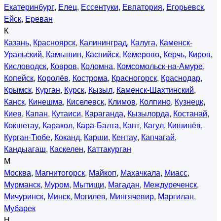
Екатеринбург
,
Елец
,
Ессентуки
,
Евпатория
,
Егорьевск
,
Ейск
,
Ереван
К
Казань
,
Красноярск
,
Калининград
,
Калуга
,
Каменск-
Уральский
,
Камышин
,
Каспийск
,
Кемерово
,
Керчь
,
Киров
,
Кисловодск
,
Ковров
,
Коломна
,
Комсомольск-на-Амуре
,
Копейск
,
Королёв
,
Кострома
,
Красногорск
,
Краснодар
,
Крымск
,
Курган
,
Курск
,
Кызыл
,
Каменск-Шахтинский
,
Канск
,
Кинешма
,
Киселевск
,
Климов
,
Колпино
,
Кузнецк
,
Киев
,
Капан
,
Кутаиси
,
Караганда
,
Кызылорда
,
Костанай
,
Кокшетау
,
Каракол
,
Кара-Балта
,
Кант
,
Кагул
,
Кишинёв
,
Курган-Тюбе
,
Коканд
,
Карши
,
Кентау
,
Капчагай
,
Кандыагаш
,
Каскелен
,
Каттакурган
М
Москва
,
Магнитогорск
,
Майкоп
,
Махачкала
,
Миасс
,
Мурманск
,
Муром
,
Мытищи
,
Магадан
,
Междуреченск
,
Мичуринск
,
Минск
,
Могилев
,
Мингячевир
,
Маргилан
,
Мубарек
Н