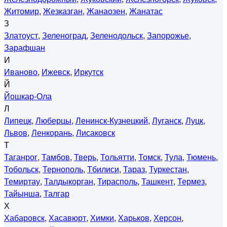
Житомир
,
Жезказган
,
Жанаозен
,
Жанатас
З
Златоуст
,
Зеленоград
,
Зеленодольск
,
Запорожье
,
Зарафшан
И
Иваново
,
Ижевск
,
Иркутск
Й
Йошкар-Ола
Л
Липецк
,
Люберцы
,
Ленинск-Кузнецкий
,
Луганск
,
Луцк
,
Львов
,
Ленкорань
,
Лисаковск
Т
Таганрог
,
Тамбов
,
Тверь
,
Тольятти
,
Томск
,
Тула
,
Тюмень
,
Тобольск
,
Тернополь
,
Тбилиси
,
Тараз
,
Туркестан
,
Темиртау
,
Талдыкорган
,
Тирасполь
,
Ташкент
,
Термез
,
Тайынша
,
Талгар
Х
Хабаровск
,
Хасавюрт
,
Химки
,
Харьков
,
Херсон
,