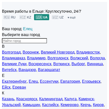
Время работы в Ельце:
Круглосуточно, 24/7
🇷🇺 RU
🇰🇿 KZ
🇺🇦 UA
🇺🇿 UZ
▾ ещё
Ваш город:
Елец
Выберите ваш город
В
Волгоград
,
Воронеж
,
Великий Новгород
,
Владивосток
,
Владикавказ
,
Владимир
,
Волгодонск
,
Волжский
,
Вологда
,
Великие Луки
,
Воскресенск
,
Воткинск
,
Выборг
,
Винница
,
Витебск
,
Ванадзор
,
Вагаршапат
Е
Екатеринбург
,
Елец
,
Ессентуки
,
Евпатория
,
Егорьевск
,
Ейск
,
Ереван
К
Казань
,
Красноярск
,
Калининград
,
Калуга
,
Каменск-
Уральский
,
Камышин
,
Каспийск
,
Кемерово
,
Керчь
,
Киров
,