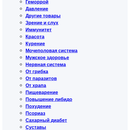
Геморрой
Давление
Другие товары
Зрение и слух
Иммунитет
Красота
Курение
Мочеполовая система
Мужское здоровье
Нервная система
От грибка
От паразитов
От храпа
Пищеварение
Повышение либидо
Похудение
Псориаз
Сахарный диабет
Суставы