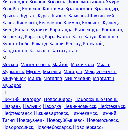
Кисловодск
,
Ковров
,
Коломна
,
Комсомольск-на-Амуре
,
Копейск
,
Королёв
,
Кострома
,
Красногорск
,
Краснодар
,
Крымск
,
Курган
,
Курск
,
Кызыл
,
Каменск-Шахтинский
,
Канск
,
Кинешма
,
Киселевск
,
Климов
,
Колпино
,
Кузнецк
,
Киев
,
Капан
,
Кутаиси
,
Караганда
,
Кызылорда
,
Костанай
,
Кокшетау
,
Каракол
,
Кара-Балта
,
Кант
,
Кагул
,
Кишинёв
,
Курган-Тюбе
,
Коканд
,
Карши
,
Кентау
,
Капчагай
,
Кандыагаш
,
Каскелен
,
Каттакурган
М
Москва
,
Магнитогорск
,
Майкоп
,
Махачкала
,
Миасс
,
Мурманск
,
Муром
,
Мытищи
,
Магадан
,
Междуреченск
,
Мичуринск
,
Минск
,
Могилев
,
Мингячевир
,
Маргилан
,
Мубарек
Н
Нижний Новгород
,
Новосибирск
,
Набережные Челны
,
Назрань
,
Нальчик
,
Находка
,
Невинномысск
,
Нефтекамск
,
Нефтеюганск
,
Нижневартовск
,
Нижнекамск
,
Нижний
Тагил
,
Новокузнецк
,
Новокуйбышевск
,
Новомосковск
,
Новороссийск
,
Новочебоксарск
,
Новочеркасск
,