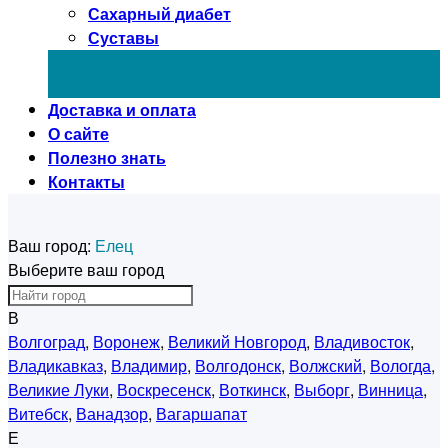
Сахарный диабет
Суставы
Доставка и оплата
О сайте
Полезно знать
Контакты
Ваш город:
Елец
Выберите ваш город
В
Волгоград
,
Воронеж
,
Великий Новгород
,
Владивосток
,
Владикавказ
,
Владимир
,
Волгодонск
,
Волжский
,
Вологда
,
Великие Луки
,
Воскресенск
,
Воткинск
,
Выборг
,
Винница
,
Витебск
,
Ванадзор
,
Вагаршапат
Е