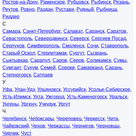
Ростов-на-Дону
,
Раменское
,
Рубцовск
,
Рыбинск
,
Рязань
,
Реутов
,
Ровно
,
Раздан
,
Рустави
,
Рудный
,
Рыбница
,
Риддер
С
Самара
,
Санкт-Петербург
,
Салават
,
Саранск
,
Саратов
,
Севастополь
,
Северодвинск
,
Северск
,
Сергиев Посад
,
Серпухов
,
Симферополь
,
Смоленск
,
Сочи
,
Ставрополь
,
Старый Оскол
,
Стерлитамак
,
Сургут
,
Сызрань
,
Сыктывкар
,
Сарапул
,
Саров
,
Серов
,
Соликамск
,
Сумы
,
Сумгаит
,
Сухум
,
Семей
,
Сороки
,
Самарканд
,
Сарань
,
Степногорск
,
Сатпаев
У
Уфа
,
Улан-Удэ
,
Ульяновск
,
Уссурийск
,
Усолье-Сибирское
,
Усть-Илимск
,
Ухта
,
Ужгород
,
Усть-Каменогорск
,
Уральск
,
Унгены
,
Ургенч
,
Учкудук
,
Ургут
Ч
Челябинск
,
Чебоксары
,
Череповец
,
Черкесск
,
Чита
,
Чайковский
,
Чехов
,
Черкассы
,
Чернигов
,
Черновцы
,
Чирчик
,
Чуст