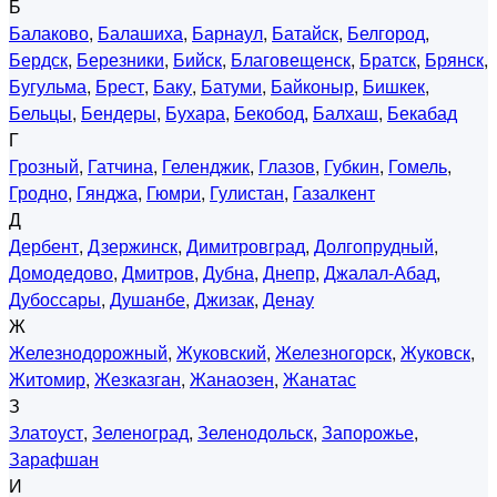
Б
Балаково
,
Балашиха
,
Барнаул
,
Батайск
,
Белгород
,
Бердск
,
Березники
,
Бийск
,
Благовещенск
,
Братск
,
Брянск
,
Бугульма
,
Брест
,
Баку
,
Батуми
,
Байконыр
,
Бишкек
,
Бельцы
,
Бендеры
,
Бухара
,
Бекобод
,
Балхаш
,
Бекабад
Г
Грозный
,
Гатчина
,
Геленджик
,
Глазов
,
Губкин
,
Гомель
,
Гродно
,
Гянджа
,
Гюмри
,
Гулистан
,
Газалкент
Д
Дербент
,
Дзержинск
,
Димитровград
,
Долгопрудный
,
Домодедово
,
Дмитров
,
Дубна
,
Днепр
,
Джалал-Абад
,
Дубоссары
,
Душанбе
,
Джизак
,
Денау
Ж
Железнодорожный
,
Жуковский
,
Железногорск
,
Жуковск
,
Житомир
,
Жезказган
,
Жанаозен
,
Жанатас
З
Златоуст
,
Зеленоград
,
Зеленодольск
,
Запорожье
,
Зарафшан
И