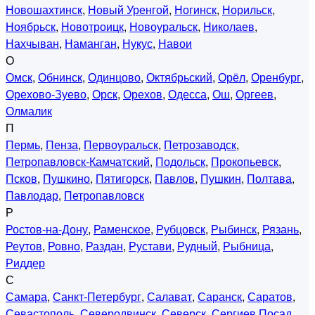
Новошахтинск
,
Новый Уренгой
,
Ногинск
,
Норильск
,
Ноябрьск
,
Новотроицк
,
Новоуральск
,
Николаев
,
Нахчыван
,
Наманган
,
Нукус
,
Навои
О
Омск
,
Обнинск
,
Одинцово
,
Октябрьский
,
Орёл
,
Оренбург
,
Орехово-Зуево
,
Орск
,
Орехов
,
Одесса
,
Ош
,
Оргеев
,
Олмалик
П
Пермь
,
Пенза
,
Первоуральск
,
Петрозаводск
,
Петропавловск-Камчатский
,
Подольск
,
Прокопьевск
,
Псков
,
Пушкино
,
Пятигорск
,
Павлов
,
Пушкин
,
Полтава
,
Павлодар
,
Петропавловск
Р
Ростов-на-Дону
,
Раменское
,
Рубцовск
,
Рыбинск
,
Рязань
,
Реутов
,
Ровно
,
Раздан
,
Рустави
,
Рудный
,
Рыбница
,
Риддер
С
Самара
,
Санкт-Петербург
,
Салават
,
Саранск
,
Саратов
,
Севастополь
,
Северодвинск
,
Северск
,
Сергиев Посад
,