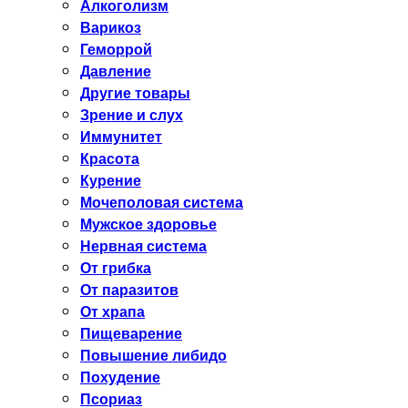
Алкоголизм
Варикоз
Геморрой
Давление
Другие товары
Зрение и слух
Иммунитет
Красота
Курение
Мочеполовая система
Мужское здоровье
Нервная система
От грибка
От паразитов
От храпа
Пищеварение
Повышение либидо
Похудение
Псориаз