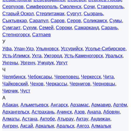
Серпухов
,
Симферополь
,
Смоленск
,
Сочи
,
Ставрополь
,
Старый Оскол
,
Стерлитамак
,
Сургут
,
Сызрань
,
Сыктывкар
,
Сарапул
,
Саров
,
Серов
,
Соликамск
,
Сумы
,
Сумгаит
,
Сухум
,
Семей
,
Сороки
,
Самарканд
,
Сарань
,
Степногорск
,
Сатпаев
У
Уфа
,
Улан-Удэ
,
Ульяновск
,
Уссурийск
,
Усолье-Сибирское
,
Усть-Илимск
,
Ухта
,
Ужгород
,
Усть-Каменогорск
,
Уральск
,
Унгены
,
Ургенч
,
Учкудук
,
Ургут
Ч
Челябинск
,
Чебоксары
,
Череповец
,
Черкесск
,
Чита
,
Чайковский
,
Чехов
,
Черкассы
,
Чернигов
,
Черновцы
,
Чирчик
,
Чуст
А
Абакан
,
Альметьевск
,
Ангарск
,
Арзамас
,
Армавир
,
Артём
,
Архангельск
,
Астрахань
,
Ачинск
,
Азов
,
Анапа
,
Абовян
,
Алматы
,
Астана
,
Актобе
,
Атырау
,
Актау
,
Андижан
,
Ангрен
,
Аксай
,
Аркалык
,
Аральск
,
Аягоз
,
Алмалык