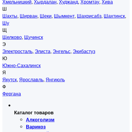
Хмельницкий
,
Хырдалан
,
Худжанд
,
Хромтау
,
Хива
Ш
Шахты
,
Ширван
,
Шеки
,
Шымкент
,
Шахрисабз
,
Шахтинск
,
Шу
Щ
Щелково
,
Щучинск
Э
Электросталь
,
Элиста
,
Энгельс
,
Экибастуз
Ю
Южно-Сахалинск
Я
Якутск
,
Ярославль
,
Янгиюль
Ф
Фергана
Каталог товаров
Алкоголизм
Варикоз