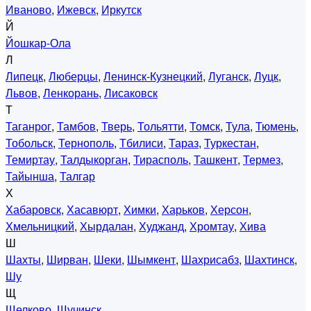
Иваново
,
Ижевск
,
Иркутск
Й
Йошкар-Ола
Л
Липецк
,
Люберцы
,
Ленинск-Кузнецкий
,
Луганск
,
Луцк
,
Львов
,
Ленкорань
,
Лисаковск
Т
Таганрог
,
Тамбов
,
Тверь
,
Тольятти
,
Томск
,
Тула
,
Тюмень
,
Тобольск
,
Тернополь
,
Тбилиси
,
Тараз
,
Туркестан
,
Темиртау
,
Талдыкорган
,
Тирасполь
,
Ташкент
,
Термез
,
Тайынша
,
Талгар
Х
Хабаровск
,
Хасавюрт
,
Химки
,
Харьков
,
Херсон
,
Хмельницкий
,
Хырдалан
,
Худжанд
,
Хромтау
,
Хива
Ш
Шахты
,
Ширван
,
Шеки
,
Шымкент
,
Шахрисабз
,
Шахтинск
,
Шу
Щ
Щелково
,
Щучинск