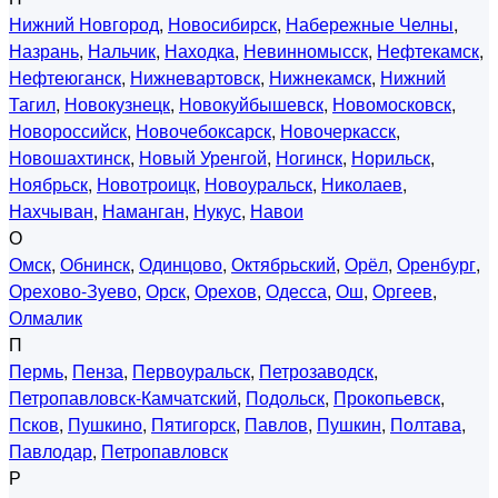
Нижний Новгород
,
Новосибирск
,
Набережные Челны
,
Назрань
,
Нальчик
,
Находка
,
Невинномысск
,
Нефтекамск
,
Нефтеюганск
,
Нижневартовск
,
Нижнекамск
,
Нижний
Тагил
,
Новокузнецк
,
Новокуйбышевск
,
Новомосковск
,
Новороссийск
,
Новочебоксарск
,
Новочеркасск
,
Новошахтинск
,
Новый Уренгой
,
Ногинск
,
Норильск
,
Ноябрьск
,
Новотроицк
,
Новоуральск
,
Николаев
,
Нахчыван
,
Наманган
,
Нукус
,
Навои
О
Омск
,
Обнинск
,
Одинцово
,
Октябрьский
,
Орёл
,
Оренбург
,
Орехово-Зуево
,
Орск
,
Орехов
,
Одесса
,
Ош
,
Оргеев
,
Олмалик
П
Пермь
,
Пенза
,
Первоуральск
,
Петрозаводск
,
Петропавловск-Камчатский
,
Подольск
,
Прокопьевск
,
Псков
,
Пушкино
,
Пятигорск
,
Павлов
,
Пушкин
,
Полтава
,
Павлодар
,
Петропавловск
Р