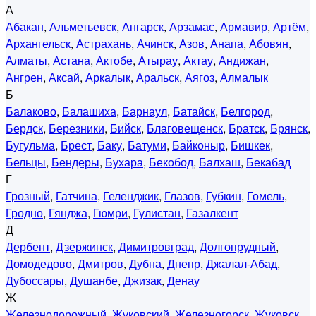
А
Абакан
,
Альметьевск
,
Ангарск
,
Арзамас
,
Армавир
,
Артём
,
Архангельск
,
Астрахань
,
Ачинск
,
Азов
,
Анапа
,
Абовян
,
Алматы
,
Астана
,
Актобе
,
Атырау
,
Актау
,
Андижан
,
Ангрен
,
Аксай
,
Аркалык
,
Аральск
,
Аягоз
,
Алмалык
Б
Балаково
,
Балашиха
,
Барнаул
,
Батайск
,
Белгород
,
Бердск
,
Березники
,
Бийск
,
Благовещенск
,
Братск
,
Брянск
,
Бугульма
,
Брест
,
Баку
,
Батуми
,
Байконыр
,
Бишкек
,
Бельцы
,
Бендеры
,
Бухара
,
Бекобод
,
Балхаш
,
Бекабад
Г
Грозный
,
Гатчина
,
Геленджик
,
Глазов
,
Губкин
,
Гомель
,
Гродно
,
Гянджа
,
Гюмри
,
Гулистан
,
Газалкент
Д
Дербент
,
Дзержинск
,
Димитровград
,
Долгопрудный
,
Домодедово
,
Дмитров
,
Дубна
,
Днепр
,
Джалал-Абад
,
Дубоссары
,
Душанбе
,
Джизак
,
Денау
Ж
Железнодорожный
,
Жуковский
,
Железногорск
,
Жуковск
,