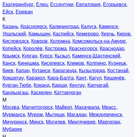
Екатеринбург
,
Елец
,
Ессентуки
,
Евпатория
,
Егорьевск
,
Ейск
,
Ереван
К
Казань
,
Красноярск
,
Калининград
,
Калуга
,
Каменск-
Уральский
,
Камышин
,
Каспийск
,
Кемерово
,
Керчь
,
Киров
,
Кисловодск
,
Ковров
,
Коломна
,
Комсомольск-на-Амуре
,
Копейск
,
Королёв
,
Кострома
,
Красногорск
,
Краснодар
,
Крымск
,
Курган
,
Курск
,
Кызыл
,
Каменск-Шахтинский
,
Канск
,
Кинешма
,
Киселевск
,
Климов
,
Колпино
,
Кузнецк
,
Киев
,
Капан
,
Кутаиси
,
Караганда
,
Кызылорда
,
Костанай
,
Кокшетау
,
Каракол
,
Кара-Балта
,
Кант
,
Кагул
,
Кишинёв
,
Курган-Тюбе
,
Коканд
,
Карши
,
Кентау
,
Капчагай
,
Кандыагаш
,
Каскелен
,
Каттакурган
М
Москва
,
Магнитогорск
,
Майкоп
,
Махачкала
,
Миасс
,
Мурманск
,
Муром
,
Мытищи
,
Магадан
,
Междуреченск
,
Мичуринск
,
Минск
,
Могилев
,
Мингячевир
,
Маргилан
,
Мубарек
Н