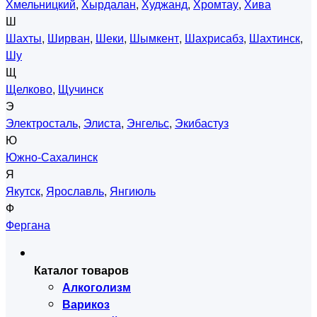
Хмельницкий
,
Хырдалан
,
Худжанд
,
Хромтау
,
Хива
Ш
Шахты
,
Ширван
,
Шеки
,
Шымкент
,
Шахрисабз
,
Шахтинск
,
Шу
Щ
Щелково
,
Щучинск
Э
Электросталь
,
Элиста
,
Энгельс
,
Экибастуз
Ю
Южно-Сахалинск
Я
Якутск
,
Ярославль
,
Янгиюль
Ф
Фергана
Каталог товаров
Алкоголизм
Варикоз