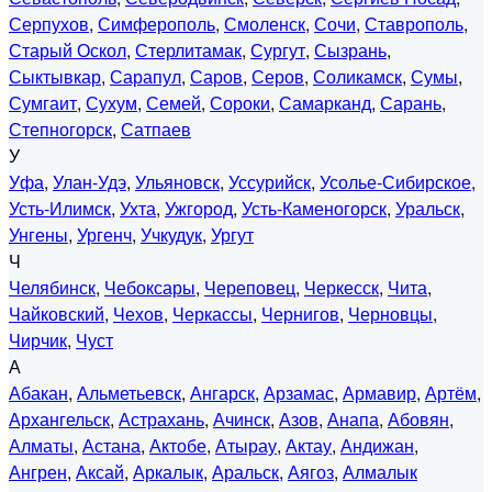
Серпухов
,
Симферополь
,
Смоленск
,
Сочи
,
Ставрополь
,
Старый Оскол
,
Стерлитамак
,
Сургут
,
Сызрань
,
Сыктывкар
,
Сарапул
,
Саров
,
Серов
,
Соликамск
,
Сумы
,
Сумгаит
,
Сухум
,
Семей
,
Сороки
,
Самарканд
,
Сарань
,
Степногорск
,
Сатпаев
У
Уфа
,
Улан-Удэ
,
Ульяновск
,
Уссурийск
,
Усолье-Сибирское
,
Усть-Илимск
,
Ухта
,
Ужгород
,
Усть-Каменогорск
,
Уральск
,
Унгены
,
Ургенч
,
Учкудук
,
Ургут
Ч
Челябинск
,
Чебоксары
,
Череповец
,
Черкесск
,
Чита
,
Чайковский
,
Чехов
,
Черкассы
,
Чернигов
,
Черновцы
,
Чирчик
,
Чуст
А
Абакан
,
Альметьевск
,
Ангарск
,
Арзамас
,
Армавир
,
Артём
,
Архангельск
,
Астрахань
,
Ачинск
,
Азов
,
Анапа
,
Абовян
,
Алматы
,
Астана
,
Актобе
,
Атырау
,
Актау
,
Андижан
,
Ангрен
,
Аксай
,
Аркалык
,
Аральск
,
Аягоз
,
Алмалык