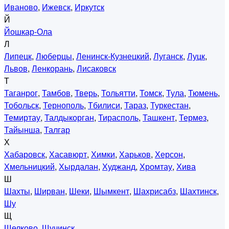
Иваново
,
Ижевск
,
Иркутск
Й
Йошкар-Ола
Л
Липецк
,
Люберцы
,
Ленинск-Кузнецкий
,
Луганск
,
Луцк
,
Львов
,
Ленкорань
,
Лисаковск
Т
Таганрог
,
Тамбов
,
Тверь
,
Тольятти
,
Томск
,
Тула
,
Тюмень
,
Тобольск
,
Тернополь
,
Тбилиси
,
Тараз
,
Туркестан
,
Темиртау
,
Талдыкорган
,
Тирасполь
,
Ташкент
,
Термез
,
Тайынша
,
Талгар
Х
Хабаровск
,
Хасавюрт
,
Химки
,
Харьков
,
Херсон
,
Хмельницкий
,
Хырдалан
,
Худжанд
,
Хромтау
,
Хива
Ш
Шахты
,
Ширван
,
Шеки
,
Шымкент
,
Шахрисабз
,
Шахтинск
,
Шу
Щ
Щелково
,
Щучинск