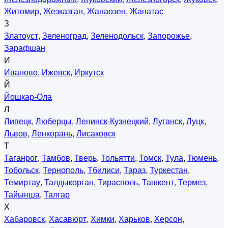
Житомир
,
Жезказган
,
Жанаозен
,
Жанатас
З
Златоуст
,
Зеленоград
,
Зеленодольск
,
Запорожье
,
Зарафшан
И
Иваново
,
Ижевск
,
Иркутск
Й
Йошкар-Ола
Л
Липецк
,
Люберцы
,
Ленинск-Кузнецкий
,
Луганск
,
Луцк
,
Львов
,
Ленкорань
,
Лисаковск
Т
Таганрог
,
Тамбов
,
Тверь
,
Тольятти
,
Томск
,
Тула
,
Тюмень
,
Тобольск
,
Тернополь
,
Тбилиси
,
Тараз
,
Туркестан
,
Темиртау
,
Талдыкорган
,
Тирасполь
,
Ташкент
,
Термез
,
Тайынша
,
Талгар
Х
Хабаровск
,
Хасавюрт
,
Химки
,
Харьков
,
Херсон
,