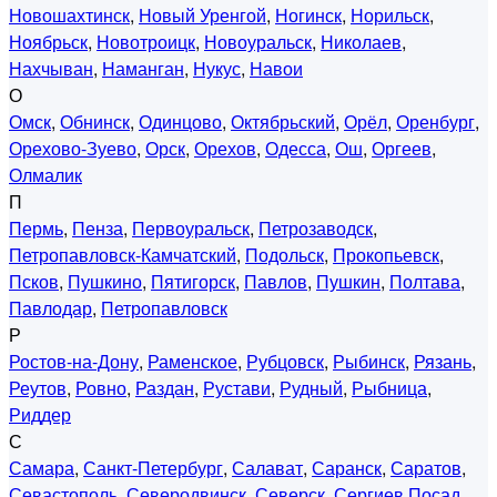
Новошахтинск
,
Новый Уренгой
,
Ногинск
,
Норильск
,
Ноябрьск
,
Новотроицк
,
Новоуральск
,
Николаев
,
Нахчыван
,
Наманган
,
Нукус
,
Навои
О
Омск
,
Обнинск
,
Одинцово
,
Октябрьский
,
Орёл
,
Оренбург
,
Орехово-Зуево
,
Орск
,
Орехов
,
Одесса
,
Ош
,
Оргеев
,
Олмалик
П
Пермь
,
Пенза
,
Первоуральск
,
Петрозаводск
,
Петропавловск-Камчатский
,
Подольск
,
Прокопьевск
,
Псков
,
Пушкино
,
Пятигорск
,
Павлов
,
Пушкин
,
Полтава
,
Павлодар
,
Петропавловск
Р
Ростов-на-Дону
,
Раменское
,
Рубцовск
,
Рыбинск
,
Рязань
,
Реутов
,
Ровно
,
Раздан
,
Рустави
,
Рудный
,
Рыбница
,
Риддер
С
Самара
,
Санкт-Петербург
,
Салават
,
Саранск
,
Саратов
,
Севастополь
,
Северодвинск
,
Северск
,
Сергиев Посад
,