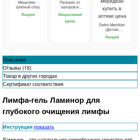
Мицеликс -
Пилорис от
грибной сбор
запоров и
проблем с ЖКТ
Акция
Акционная
цена
Detox Meridian
(Детокс
Меридиан) для
Акция
очищения
организма
Описание
Отзывы (15)
Товар в других городах
Сертификат соответствия
Лимфа-гель Ламинор для
глубокого очищения лимфы
Инструкция
показать
Ламинор – это натуральное гелеобразное средство для