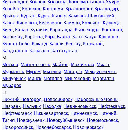
Кисловодск
,
Ковров
,
Коломна
,
Комсомольск-на-Амуре
,
Копейск
,
Королёв
,
Кострома
,
Красногорск
,
Краснодар
,
Крымск
,
Курган
,
Курск
,
Кызыл
,
Каменск-Шахтинский
,
Канск
,
Кинешма
,
Киселевск
,
Климов
,
Колпино
,
Кузнецк
,
Киев
,
Капан
,
Кутаиси
,
Караганда
,
Кызылорда
,
Костанай
,
Кокшетау
,
Каракол
,
Кара-Балта
,
Кант
,
Кагул
,
Кишинёв
,
Курган-Тюбе
,
Коканд
,
Карши
,
Кентау
,
Капчагай
,
Кандыагаш
,
Каскелен
,
Каттакурган
М
Москва
,
Магнитогорск
,
Майкоп
,
Махачкала
,
Миасс
,
Мурманск
,
Муром
,
Мытищи
,
Магадан
,
Междуреченск
,
Мичуринск
,
Минск
,
Могилев
,
Мингячевир
,
Маргилан
,
Мубарек
Н
Нижний Новгород
,
Новосибирск
,
Набережные Челны
,
Назрань
,
Нальчик
,
Находка
,
Невинномысск
,
Нефтекамск
,
Нефтеюганск
,
Нижневартовск
,
Нижнекамск
,
Нижний
Тагил
,
Новокузнецк
,
Новокуйбышевск
,
Новомосковск
,
Новороссийск
,
Новочебоксарск
,
Новочеркасск
,