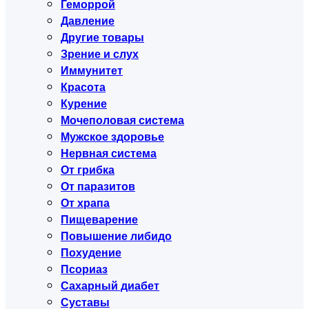
Геморрой
Давление
Другие товары
Зрение и слух
Иммунитет
Красота
Курение
Мочеполовая система
Мужское здоровье
Нервная система
От грибка
От паразитов
От храпа
Пищеварение
Повышение либидо
Похудение
Псориаз
Сахарный диабет
Суставы