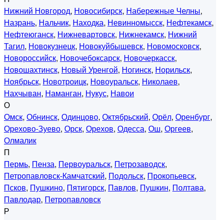
Нижний Новгород
,
Новосибирск
,
Набережные Челны
,
Назрань
,
Нальчик
,
Находка
,
Невинномысск
,
Нефтекамск
,
Нефтеюганск
,
Нижневартовск
,
Нижнекамск
,
Нижний
Тагил
,
Новокузнецк
,
Новокуйбышевск
,
Новомосковск
,
Новороссийск
,
Новочебоксарск
,
Новочеркасск
,
Новошахтинск
,
Новый Уренгой
,
Ногинск
,
Норильск
,
Ноябрьск
,
Новотроицк
,
Новоуральск
,
Николаев
,
Нахчыван
,
Наманган
,
Нукус
,
Навои
О
Омск
,
Обнинск
,
Одинцово
,
Октябрьский
,
Орёл
,
Оренбург
,
Орехово-Зуево
,
Орск
,
Орехов
,
Одесса
,
Ош
,
Оргеев
,
Олмалик
П
Пермь
,
Пенза
,
Первоуральск
,
Петрозаводск
,
Петропавловск-Камчатский
,
Подольск
,
Прокопьевск
,
Псков
,
Пушкино
,
Пятигорск
,
Павлов
,
Пушкин
,
Полтава
,
Павлодар
,
Петропавловск
Р