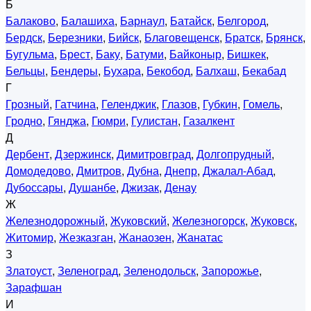
Б
Балаково
,
Балашиха
,
Барнаул
,
Батайск
,
Белгород
,
Бердск
,
Березники
,
Бийск
,
Благовещенск
,
Братск
,
Брянск
,
Бугульма
,
Брест
,
Баку
,
Батуми
,
Байконыр
,
Бишкек
,
Бельцы
,
Бендеры
,
Бухара
,
Бекобод
,
Балхаш
,
Бекабад
Г
Грозный
,
Гатчина
,
Геленджик
,
Глазов
,
Губкин
,
Гомель
,
Гродно
,
Гянджа
,
Гюмри
,
Гулистан
,
Газалкент
Д
Дербент
,
Дзержинск
,
Димитровград
,
Долгопрудный
,
Домодедово
,
Дмитров
,
Дубна
,
Днепр
,
Джалал-Абад
,
Дубоссары
,
Душанбе
,
Джизак
,
Денау
Ж
Железнодорожный
,
Жуковский
,
Железногорск
,
Жуковск
,
Житомир
,
Жезказган
,
Жанаозен
,
Жанатас
З
Златоуст
,
Зеленоград
,
Зеленодольск
,
Запорожье
,
Зарафшан
И