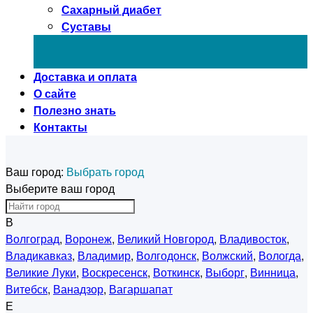
Сахарный диабет
Суставы
Доставка и оплата
О сайте
Полезно знать
Контакты
Ваш город:
Выбрать город
Выберите ваш город
В
Волгоград
,
Воронеж
,
Великий Новгород
,
Владивосток
,
Владикавказ
,
Владимир
,
Волгодонск
,
Волжский
,
Вологда
,
Великие Луки
,
Воскресенск
,
Воткинск
,
Выборг
,
Винница
,
Витебск
,
Ванадзор
,
Вагаршапат
Е