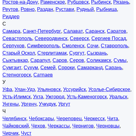
Ростов-на-Дону
,
Раменское
,
Рубцовск
,
Рыбинск
,
Рязань
,
Реутов
,
Ровно
,
Раздан
,
Рустави
,
Рудный
,
Рыбница
,
Риддер
С
Самара
,
Санкт-Петербург
,
Салават
,
Саранск
,
Саратов
,
Севастополь
,
Северодвинск
,
Северск
,
Сергиев Посад
,
Серпухов
,
Симферополь
,
Смоленск
,
Сочи
,
Ставрополь
,
Старый Оскол
,
Стерлитамак
,
Сургут
,
Сызрань
,
Сыктывкар
,
Сарапул
,
Саров
,
Серов
,
Соликамск
,
Сумы
,
Сумгаит
,
Сухум
,
Семей
,
Сороки
,
Самарканд
,
Сарань
,
Степногорск
,
Сатпаев
У
Уфа
,
Улан-Удэ
,
Ульяновск
,
Уссурийск
,
Усолье-Сибирское
,
Усть-Илимск
,
Ухта
,
Ужгород
,
Усть-Каменогорск
,
Уральск
,
Унгены
,
Ургенч
,
Учкудук
,
Ургут
Ч
Челябинск
,
Чебоксары
,
Череповец
,
Черкесск
,
Чита
,
Чайковский
,
Чехов
,
Черкассы
,
Чернигов
,
Черновцы
,
Чирчик
,
Чуст