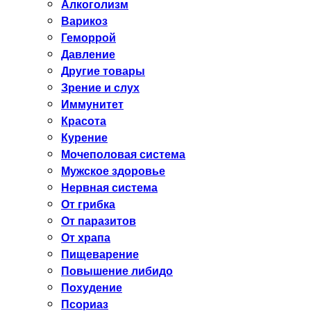
Алкоголизм
Варикоз
Геморрой
Давление
Другие товары
Зрение и слух
Иммунитет
Красота
Курение
Мочеполовая система
Мужское здоровье
Нервная система
От грибка
От паразитов
От храпа
Пищеварение
Повышение либидо
Похудение
Псориаз