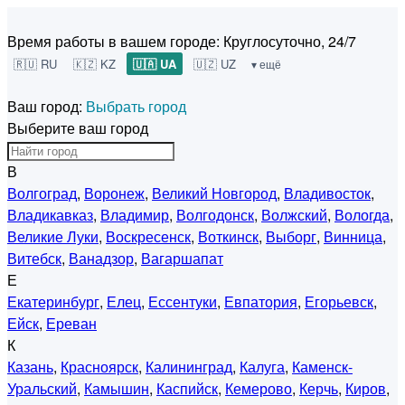
Время работы в вашем городе:
Круглосуточно, 24/7
🇷🇺 RU
🇰🇿 KZ
🇺🇦 UA
🇺🇿 UZ
▾ ещё
Ваш город:
Выбрать город
Выберите ваш город
В
Волгоград
,
Воронеж
,
Великий Новгород
,
Владивосток
,
Владикавказ
,
Владимир
,
Волгодонск
,
Волжский
,
Вологда
,
Великие Луки
,
Воскресенск
,
Воткинск
,
Выборг
,
Винница
,
Витебск
,
Ванадзор
,
Вагаршапат
Е
Екатеринбург
,
Елец
,
Ессентуки
,
Евпатория
,
Егорьевск
,
Ейск
,
Ереван
К
Казань
,
Красноярск
,
Калининград
,
Калуга
,
Каменск-
Уральский
,
Камышин
,
Каспийск
,
Кемерово
,
Керчь
,
Киров
,