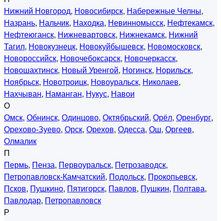
Нижний Новгород
,
Новосибирск
,
Набережные Челны
,
Назрань
,
Нальчик
,
Находка
,
Невинномысск
,
Нефтекамск
,
Нефтеюганск
,
Нижневартовск
,
Нижнекамск
,
Нижний
Тагил
,
Новокузнецк
,
Новокуйбышевск
,
Новомосковск
,
Новороссийск
,
Новочебоксарск
,
Новочеркасск
,
Новошахтинск
,
Новый Уренгой
,
Ногинск
,
Норильск
,
Ноябрьск
,
Новотроицк
,
Новоуральск
,
Николаев
,
Нахчыван
,
Наманган
,
Нукус
,
Навои
О
Омск
,
Обнинск
,
Одинцово
,
Октябрьский
,
Орёл
,
Оренбург
,
Орехово-Зуево
,
Орск
,
Орехов
,
Одесса
,
Ош
,
Оргеев
,
Олмалик
П
Пермь
,
Пенза
,
Первоуральск
,
Петрозаводск
,
Петропавловск-Камчатский
,
Подольск
,
Прокопьевск
,
Псков
,
Пушкино
,
Пятигорск
,
Павлов
,
Пушкин
,
Полтава
,
Павлодар
,
Петропавловск
Р