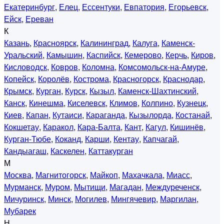
Екатеринбург
,
Елец
,
Ессентуки
,
Евпатория
,
Егорьевск
,
Ейск
,
Ереван
К
Казань
,
Красноярск
,
Калининград
,
Калуга
,
Каменск-
Уральский
,
Камышин
,
Каспийск
,
Кемерово
,
Керчь
,
Киров
,
Кисловодск
,
Ковров
,
Коломна
,
Комсомольск-на-Амуре
,
Копейск
,
Королёв
,
Кострома
,
Красногорск
,
Краснодар
,
Крымск
,
Курган
,
Курск
,
Кызыл
,
Каменск-Шахтинский
,
Канск
,
Кинешма
,
Киселевск
,
Климов
,
Колпино
,
Кузнецк
,
Киев
,
Капан
,
Кутаиси
,
Караганда
,
Кызылорда
,
Костанай
,
Кокшетау
,
Каракол
,
Кара-Балта
,
Кант
,
Кагул
,
Кишинёв
,
Курган-Тюбе
,
Коканд
,
Карши
,
Кентау
,
Капчагай
,
Кандыагаш
,
Каскелен
,
Каттакурган
М
Москва
,
Магнитогорск
,
Майкоп
,
Махачкала
,
Миасс
,
Мурманск
,
Муром
,
Мытищи
,
Магадан
,
Междуреченск
,
Мичуринск
,
Минск
,
Могилев
,
Мингячевир
,
Маргилан
,
Мубарек
Н