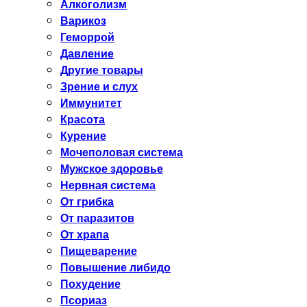
Алкоголизм
Варикоз
Геморрой
Давление
Другие товары
Зрение и слух
Иммунитет
Красота
Курение
Мочеполовая система
Мужское здоровье
Нервная система
От грибка
От паразитов
От храпа
Пищеварение
Повышение либидо
Похудение
Псориаз