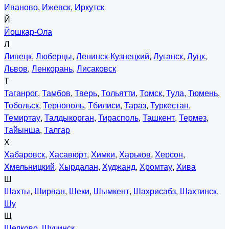
Иваново
,
Ижевск
,
Иркутск
Й
Йошкар-Ола
Л
Липецк
,
Люберцы
,
Ленинск-Кузнецкий
,
Луганск
,
Луцк
,
Львов
,
Ленкорань
,
Лисаковск
Т
Таганрог
,
Тамбов
,
Тверь
,
Тольятти
,
Томск
,
Тула
,
Тюмень
,
Тобольск
,
Тернополь
,
Тбилиси
,
Тараз
,
Туркестан
,
Темиртау
,
Талдыкорган
,
Тирасполь
,
Ташкент
,
Термез
,
Тайынша
,
Талгар
Х
Хабаровск
,
Хасавюрт
,
Химки
,
Харьков
,
Херсон
,
Хмельницкий
,
Хырдалан
,
Худжанд
,
Хромтау
,
Хива
Ш
Шахты
,
Ширван
,
Шеки
,
Шымкент
,
Шахрисабз
,
Шахтинск
,
Шу
Щ
Щелково
,
Щучинск