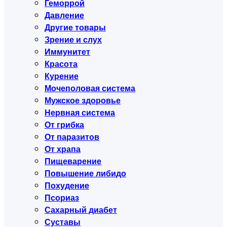
Геморрой
Давление
Другие товары
Зрение и слух
Иммунитет
Красота
Курение
Мочеполовая система
Мужское здоровье
Нервная система
От грибка
От паразитов
От храпа
Пищеварение
Повышение либидо
Похудение
Псориаз
Сахарный диабет
Суставы