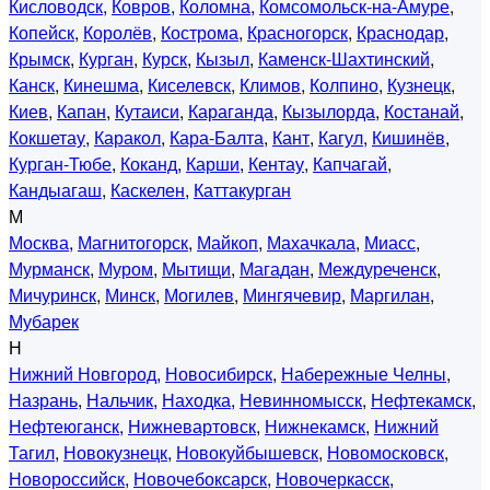
Кисловодск
,
Ковров
,
Коломна
,
Комсомольск-на-Амуре
,
Копейск
,
Королёв
,
Кострома
,
Красногорск
,
Краснодар
,
Крымск
,
Курган
,
Курск
,
Кызыл
,
Каменск-Шахтинский
,
Канск
,
Кинешма
,
Киселевск
,
Климов
,
Колпино
,
Кузнецк
,
Киев
,
Капан
,
Кутаиси
,
Караганда
,
Кызылорда
,
Костанай
,
Кокшетау
,
Каракол
,
Кара-Балта
,
Кант
,
Кагул
,
Кишинёв
,
Курган-Тюбе
,
Коканд
,
Карши
,
Кентау
,
Капчагай
,
Кандыагаш
,
Каскелен
,
Каттакурган
М
Москва
,
Магнитогорск
,
Майкоп
,
Махачкала
,
Миасс
,
Мурманск
,
Муром
,
Мытищи
,
Магадан
,
Междуреченск
,
Мичуринск
,
Минск
,
Могилев
,
Мингячевир
,
Маргилан
,
Мубарек
Н
Нижний Новгород
,
Новосибирск
,
Набережные Челны
,
Назрань
,
Нальчик
,
Находка
,
Невинномысск
,
Нефтекамск
,
Нефтеюганск
,
Нижневартовск
,
Нижнекамск
,
Нижний
Тагил
,
Новокузнецк
,
Новокуйбышевск
,
Новомосковск
,
Новороссийск
,
Новочебоксарск
,
Новочеркасск
,