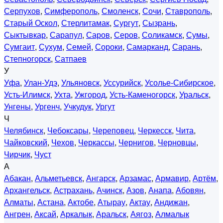
Серпухов
,
Симферополь
,
Смоленск
,
Сочи
,
Ставрополь
,
Старый Оскол
,
Стерлитамак
,
Сургут
,
Сызрань
,
Сыктывкар
,
Сарапул
,
Саров
,
Серов
,
Соликамск
,
Сумы
,
Сумгаит
,
Сухум
,
Семей
,
Сороки
,
Самарканд
,
Сарань
,
Степногорск
,
Сатпаев
У
Уфа
,
Улан-Удэ
,
Ульяновск
,
Уссурийск
,
Усолье-Сибирское
,
Усть-Илимск
,
Ухта
,
Ужгород
,
Усть-Каменогорск
,
Уральск
,
Унгены
,
Ургенч
,
Учкудук
,
Ургут
Ч
Челябинск
,
Чебоксары
,
Череповец
,
Черкесск
,
Чита
,
Чайковский
,
Чехов
,
Черкассы
,
Чернигов
,
Черновцы
,
Чирчик
,
Чуст
А
Абакан
,
Альметьевск
,
Ангарск
,
Арзамас
,
Армавир
,
Артём
,
Архангельск
,
Астрахань
,
Ачинск
,
Азов
,
Анапа
,
Абовян
,
Алматы
,
Астана
,
Актобе
,
Атырау
,
Актау
,
Андижан
,
Ангрен
,
Аксай
,
Аркалык
,
Аральск
,
Аягоз
,
Алмалык