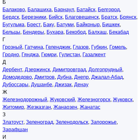
Б
Балаково
,
Балашиха
,
Барнаул
,
Батайск
,
Белгород
,
Бердск
,
Березники
,
Бийск
,
Благовещенск
,
Братск
,
Брянск
,
Бугульма
,
Брест
,
Баку
,
Батуми
,
Байконыр
,
Бишкек
,
Бельцы
,
Бендеры
,
Бухара
,
Бекобод
,
Балхаш
,
Бекабад
Г
Грозный
,
Гатчина
,
Геленджик
,
Глазов
,
Губкин
,
Гомель
,
Гродно
,
Гянджа
,
Гюмри
,
Гулистан
,
Газалкент
Д
Дербент
,
Дзержинск
,
Димитровград
,
Долгопрудный
,
Домодедово
,
Дмитров
,
Дубна
,
Днепр
,
Джалал-Абад
,
Дубоссары
,
Душанбе
,
Джизак
,
Денау
Ж
Железнодорожный
,
Жуковский
,
Железногорск
,
Жуковск
,
Житомир
,
Жезказган
,
Жанаозен
,
Жанатас
З
Златоуст
,
Зеленоград
,
Зеленодольск
,
Запорожье
,
Зарафшан
И