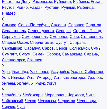
Ростов-на-Дону
,
Раменское
,
Рубцовск
,
Рыбинск
,
Рязань
,
Реутов
,
Ровно
,
Раздан
,
Рустави
,
Рудный
,
Рыбница
,
Риддер
С
Самара
,
Санкт-Петербург
,
Салават
,
Саранск
,
Саратов
,
Севастополь
,
Северодвинск
,
Северск
,
Сергиев Посад
,
Серпухов
,
Симферополь
,
Смоленск
,
Сочи
,
Ставрополь
,
Старый Оскол
,
Стерлитамак
,
Сургут
,
Сызрань
,
Сыктывкар
,
Сарапул
,
Саров
,
Серов
,
Соликамск
,
Сумы
,
Сумгаит
,
Сухум
,
Семей
,
Сороки
,
Самарканд
,
Сарань
,
Степногорск
,
Сатпаев
У
Уфа
,
Улан-Удэ
,
Ульяновск
,
Уссурийск
,
Усолье-Сибирское
,
Усть-Илимск
,
Ухта
,
Ужгород
,
Усть-Каменогорск
,
Уральск
,
Унгены
,
Ургенч
,
Учкудук
,
Ургут
Ч
Челябинск
,
Чебоксары
,
Череповец
,
Черкесск
,
Чита
,
Чайковский
,
Чехов
,
Черкассы
,
Чернигов
,
Черновцы
,
Чирчик
,
Чуст