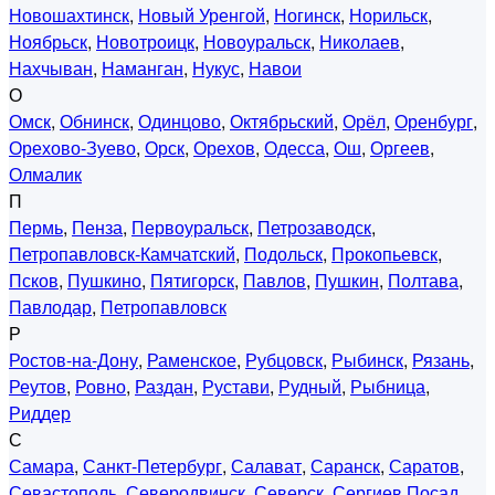
Новошахтинск
,
Новый Уренгой
,
Ногинск
,
Норильск
,
Ноябрьск
,
Новотроицк
,
Новоуральск
,
Николаев
,
Нахчыван
,
Наманган
,
Нукус
,
Навои
О
Омск
,
Обнинск
,
Одинцово
,
Октябрьский
,
Орёл
,
Оренбург
,
Орехово-Зуево
,
Орск
,
Орехов
,
Одесса
,
Ош
,
Оргеев
,
Олмалик
П
Пермь
,
Пенза
,
Первоуральск
,
Петрозаводск
,
Петропавловск-Камчатский
,
Подольск
,
Прокопьевск
,
Псков
,
Пушкино
,
Пятигорск
,
Павлов
,
Пушкин
,
Полтава
,
Павлодар
,
Петропавловск
Р
Ростов-на-Дону
,
Раменское
,
Рубцовск
,
Рыбинск
,
Рязань
,
Реутов
,
Ровно
,
Раздан
,
Рустави
,
Рудный
,
Рыбница
,
Риддер
С
Самара
,
Санкт-Петербург
,
Салават
,
Саранск
,
Саратов
,
Севастополь
,
Северодвинск
,
Северск
,
Сергиев Посад
,