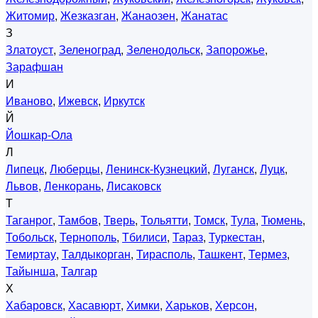
Житомир
,
Жезказган
,
Жанаозен
,
Жанатас
З
Златоуст
,
Зеленоград
,
Зеленодольск
,
Запорожье
,
Зарафшан
И
Иваново
,
Ижевск
,
Иркутск
Й
Йошкар-Ола
Л
Липецк
,
Люберцы
,
Ленинск-Кузнецкий
,
Луганск
,
Луцк
,
Львов
,
Ленкорань
,
Лисаковск
Т
Таганрог
,
Тамбов
,
Тверь
,
Тольятти
,
Томск
,
Тула
,
Тюмень
,
Тобольск
,
Тернополь
,
Тбилиси
,
Тараз
,
Туркестан
,
Темиртау
,
Талдыкорган
,
Тирасполь
,
Ташкент
,
Термез
,
Тайынша
,
Талгар
Х
Хабаровск
,
Хасавюрт
,
Химки
,
Харьков
,
Херсон
,