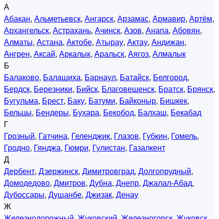
А
Абакан
,
Альметьевск
,
Ангарск
,
Арзамас
,
Армавир
,
Артём
,
Архангельск
,
Астрахань
,
Ачинск
,
Азов
,
Анапа
,
Абовян
,
Алматы
,
Астана
,
Актобе
,
Атырау
,
Актау
,
Андижан
,
Ангрен
,
Аксай
,
Аркалык
,
Аральск
,
Аягоз
,
Алмалык
Б
Балаково
,
Балашиха
,
Барнаул
,
Батайск
,
Белгород
,
Бердск
,
Березники
,
Бийск
,
Благовещенск
,
Братск
,
Брянск
,
Бугульма
,
Брест
,
Баку
,
Батуми
,
Байконыр
,
Бишкек
,
Бельцы
,
Бендеры
,
Бухара
,
Бекобод
,
Балхаш
,
Бекабад
Г
Грозный
,
Гатчина
,
Геленджик
,
Глазов
,
Губкин
,
Гомель
,
Гродно
,
Гянджа
,
Гюмри
,
Гулистан
,
Газалкент
Д
Дербент
,
Дзержинск
,
Димитровград
,
Долгопрудный
,
Домодедово
,
Дмитров
,
Дубна
,
Днепр
,
Джалал-Абад
,
Дубоссары
,
Душанбе
,
Джизак
,
Денау
Ж
Железнодорожный
,
Жуковский
,
Железногорск
,
Жуковск
,