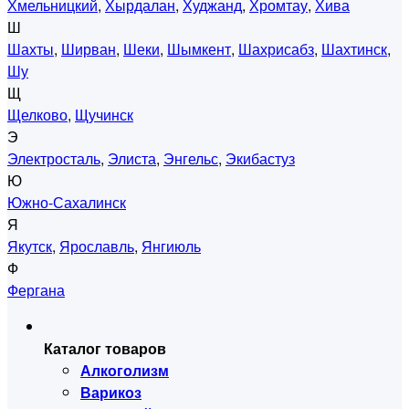
Хмельницкий
,
Хырдалан
,
Худжанд
,
Хромтау
,
Хива
Ш
Шахты
,
Ширван
,
Шеки
,
Шымкент
,
Шахрисабз
,
Шахтинск
,
Шу
Щ
Щелково
,
Щучинск
Э
Электросталь
,
Элиста
,
Энгельс
,
Экибастуз
Ю
Южно-Сахалинск
Я
Якутск
,
Ярославль
,
Янгиюль
Ф
Фергана
Каталог товаров
Алкоголизм
Варикоз