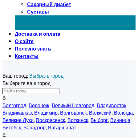
Сахарный диабет
Суставы
Доставка и оплата
О сайте
Полезно знать
Контакты
Ваш город:
Выбрать город
Выберите ваш город
В
Волгоград
,
Воронеж
,
Великий Новгород
,
Владивосток
,
Владикавказ
,
Владимир
,
Волгодонск
,
Волжский
,
Вологда
,
Великие Луки
,
Воскресенск
,
Воткинск
,
Выборг
,
Винница
,
Витебск
,
Ванадзор
,
Вагаршапат
Е