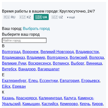
Время работы в вашем городе:
Круглосуточно, 24/7
🇷🇺 RU
🇰🇿 KZ
🇺🇦 UA
🇺🇿 UZ
▾ ещё
Ваш город:
Выбрать город
Выберите ваш город
В
Волгоград
,
Воронеж
,
Великий Новгород
,
Владивосток
,
Владикавказ
,
Владимир
,
Волгодонск
,
Волжский
,
Вологда
,
Великие Луки
,
Воскресенск
,
Воткинск
,
Выборг
,
Винница
,
Витебск
,
Ванадзор
,
Вагаршапат
Е
Екатеринбург
,
Елец
,
Ессентуки
,
Евпатория
,
Егорьевск
,
Ейск
,
Ереван
К
Казань
,
Красноярск
,
Калининград
,
Калуга
,
Каменск-
Уральский
,
Камышин
,
Каспийск
,
Кемерово
,
Керчь
,
Киров
,