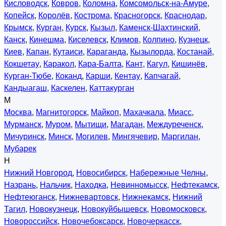
Кисловодск
,
Ковров
,
Коломна
,
Комсомольск-на-Амуре
,
Копейск
,
Королёв
,
Кострома
,
Красногорск
,
Краснодар
,
Крымск
,
Курган
,
Курск
,
Кызыл
,
Каменск-Шахтинский
,
Канск
,
Кинешма
,
Киселевск
,
Климов
,
Колпино
,
Кузнецк
,
Киев
,
Капан
,
Кутаиси
,
Караганда
,
Кызылорда
,
Костанай
,
Кокшетау
,
Каракол
,
Кара-Балта
,
Кант
,
Кагул
,
Кишинёв
,
Курган-Тюбе
,
Коканд
,
Карши
,
Кентау
,
Капчагай
,
Кандыагаш
,
Каскелен
,
Каттакурган
М
Москва
,
Магнитогорск
,
Майкоп
,
Махачкала
,
Миасс
,
Мурманск
,
Муром
,
Мытищи
,
Магадан
,
Междуреченск
,
Мичуринск
,
Минск
,
Могилев
,
Мингячевир
,
Маргилан
,
Мубарек
Н
Нижний Новгород
,
Новосибирск
,
Набережные Челны
,
Назрань
,
Нальчик
,
Находка
,
Невинномысск
,
Нефтекамск
,
Нефтеюганск
,
Нижневартовск
,
Нижнекамск
,
Нижний
Тагил
,
Новокузнецк
,
Новокуйбышевск
,
Новомосковск
,
Новороссийск
,
Новочебоксарск
,
Новочеркасск
,