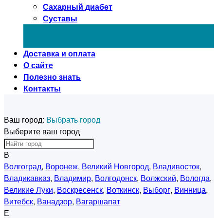
Сахарный диабет
Суставы
Доставка и оплата
О сайте
Полезно знать
Контакты
Ваш город:
Выбрать город
Выберите ваш город
В
Волгоград
,
Воронеж
,
Великий Новгород
,
Владивосток
,
Владикавказ
,
Владимир
,
Волгодонск
,
Волжский
,
Вологда
,
Великие Луки
,
Воскресенск
,
Воткинск
,
Выборг
,
Винница
,
Витебск
,
Ванадзор
,
Вагаршапат
Е