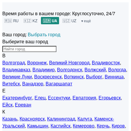
Время работы в вашем городе:
Круглосуточно, 24/7
🇷🇺 RU
🇰🇿 KZ
🇺🇦 UA
🇺🇿 UZ
▾ ещё
Ваш город:
Выбрать город
Выберите ваш город
В
Волгоград
,
Воронеж
,
Великий Новгород
,
Владивосток
,
Владикавказ
,
Владимир
,
Волгодонск
,
Волжский
,
Вологда
,
Великие Луки
,
Воскресенск
,
Воткинск
,
Выборг
,
Винница
,
Витебск
,
Ванадзор
,
Вагаршапат
Е
Екатеринбург
,
Елец
,
Ессентуки
,
Евпатория
,
Егорьевск
,
Ейск
,
Ереван
К
Казань
,
Красноярск
,
Калининград
,
Калуга
,
Каменск-
Уральский
,
Камышин
,
Каспийск
,
Кемерово
,
Керчь
,
Киров
,