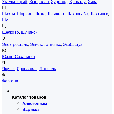
Хмельницкий
,
Хырдалан
,
Худжанд
,
Хромтау
,
Хива
Ш
Шахты
,
Ширван
,
Шеки
,
Шымкент
,
Шахрисабз
,
Шахтинск
,
Шу
Щ
Щелково
,
Щучинск
Э
Электросталь
,
Элиста
,
Энгельс
,
Экибастуз
Ю
Южно-Сахалинск
Я
Якутск
,
Ярославль
,
Янгиюль
Ф
Фергана
Каталог товаров
Алкоголизм
Варикоз