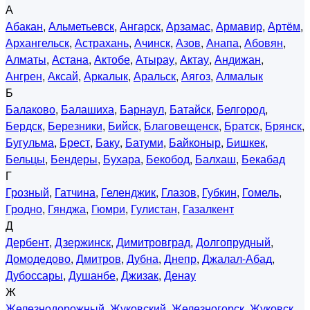
А
Абакан
,
Альметьевск
,
Ангарск
,
Арзамас
,
Армавир
,
Артём
,
Архангельск
,
Астрахань
,
Ачинск
,
Азов
,
Анапа
,
Абовян
,
Алматы
,
Астана
,
Актобе
,
Атырау
,
Актау
,
Андижан
,
Ангрен
,
Аксай
,
Аркалык
,
Аральск
,
Аягоз
,
Алмалык
Б
Балаково
,
Балашиха
,
Барнаул
,
Батайск
,
Белгород
,
Бердск
,
Березники
,
Бийск
,
Благовещенск
,
Братск
,
Брянск
,
Бугульма
,
Брест
,
Баку
,
Батуми
,
Байконыр
,
Бишкек
,
Бельцы
,
Бендеры
,
Бухара
,
Бекобод
,
Балхаш
,
Бекабад
Г
Грозный
,
Гатчина
,
Геленджик
,
Глазов
,
Губкин
,
Гомель
,
Гродно
,
Гянджа
,
Гюмри
,
Гулистан
,
Газалкент
Д
Дербент
,
Дзержинск
,
Димитровград
,
Долгопрудный
,
Домодедово
,
Дмитров
,
Дубна
,
Днепр
,
Джалал-Абад
,
Дубоссары
,
Душанбе
,
Джизак
,
Денау
Ж
Железнодорожный
,
Жуковский
,
Железногорск
,
Жуковск
,