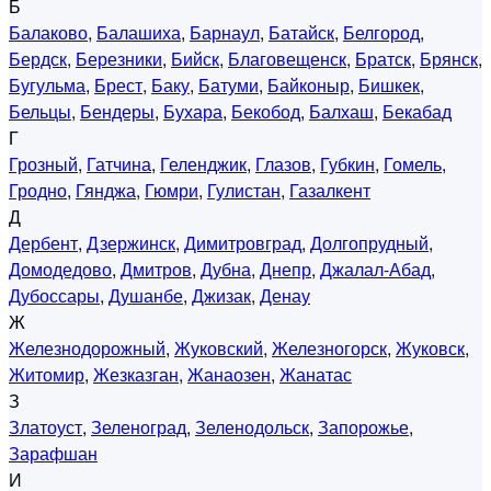
Б
Балаково
,
Балашиха
,
Барнаул
,
Батайск
,
Белгород
,
Бердск
,
Березники
,
Бийск
,
Благовещенск
,
Братск
,
Брянск
,
Бугульма
,
Брест
,
Баку
,
Батуми
,
Байконыр
,
Бишкек
,
Бельцы
,
Бендеры
,
Бухара
,
Бекобод
,
Балхаш
,
Бекабад
Г
Грозный
,
Гатчина
,
Геленджик
,
Глазов
,
Губкин
,
Гомель
,
Гродно
,
Гянджа
,
Гюмри
,
Гулистан
,
Газалкент
Д
Дербент
,
Дзержинск
,
Димитровград
,
Долгопрудный
,
Домодедово
,
Дмитров
,
Дубна
,
Днепр
,
Джалал-Абад
,
Дубоссары
,
Душанбе
,
Джизак
,
Денау
Ж
Железнодорожный
,
Жуковский
,
Железногорск
,
Жуковск
,
Житомир
,
Жезказган
,
Жанаозен
,
Жанатас
З
Златоуст
,
Зеленоград
,
Зеленодольск
,
Запорожье
,
Зарафшан
И