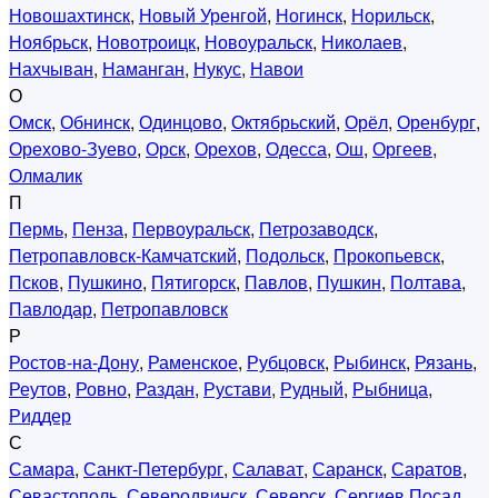
Новошахтинск
,
Новый Уренгой
,
Ногинск
,
Норильск
,
Ноябрьск
,
Новотроицк
,
Новоуральск
,
Николаев
,
Нахчыван
,
Наманган
,
Нукус
,
Навои
О
Омск
,
Обнинск
,
Одинцово
,
Октябрьский
,
Орёл
,
Оренбург
,
Орехово-Зуево
,
Орск
,
Орехов
,
Одесса
,
Ош
,
Оргеев
,
Олмалик
П
Пермь
,
Пенза
,
Первоуральск
,
Петрозаводск
,
Петропавловск-Камчатский
,
Подольск
,
Прокопьевск
,
Псков
,
Пушкино
,
Пятигорск
,
Павлов
,
Пушкин
,
Полтава
,
Павлодар
,
Петропавловск
Р
Ростов-на-Дону
,
Раменское
,
Рубцовск
,
Рыбинск
,
Рязань
,
Реутов
,
Ровно
,
Раздан
,
Рустави
,
Рудный
,
Рыбница
,
Риддер
С
Самара
,
Санкт-Петербург
,
Салават
,
Саранск
,
Саратов
,
Севастополь
,
Северодвинск
,
Северск
,
Сергиев Посад
,