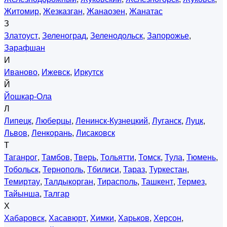
Житомир
,
Жезказган
,
Жанаозен
,
Жанатас
З
Златоуст
,
Зеленоград
,
Зеленодольск
,
Запорожье
,
Зарафшан
И
Иваново
,
Ижевск
,
Иркутск
Й
Йошкар-Ола
Л
Липецк
,
Люберцы
,
Ленинск-Кузнецкий
,
Луганск
,
Луцк
,
Львов
,
Ленкорань
,
Лисаковск
Т
Таганрог
,
Тамбов
,
Тверь
,
Тольятти
,
Томск
,
Тула
,
Тюмень
,
Тобольск
,
Тернополь
,
Тбилиси
,
Тараз
,
Туркестан
,
Темиртау
,
Талдыкорган
,
Тирасполь
,
Ташкент
,
Термез
,
Тайынша
,
Талгар
Х
Хабаровск
,
Хасавюрт
,
Химки
,
Харьков
,
Херсон
,