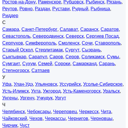
Ростов-на-Дону
,
Раменское
,
Рубцовск
,
Рыбинск
,
Рязань
,
Реутов
,
Ровно
,
Раздан
,
Рустави
,
Рудный
,
Рыбница
,
Риддер
С
Самара
,
Санкт-Петербург
,
Салават
,
Саранск
,
Саратов
,
Севастополь
,
Северодвинск
,
Северск
,
Сергиев Посад
,
Серпухов
,
Симферополь
,
Смоленск
,
Сочи
,
Ставрополь
,
Старый Оскол
,
Стерлитамак
,
Сургут
,
Сызрань
,
Сыктывкар
,
Сарапул
,
Саров
,
Серов
,
Соликамск
,
Сумы
,
Сумгаит
,
Сухум
,
Семей
,
Сороки
,
Самарканд
,
Сарань
,
Степногорск
,
Сатпаев
У
Уфа
,
Улан-Удэ
,
Ульяновск
,
Уссурийск
,
Усолье-Сибирское
,
Усть-Илимск
,
Ухта
,
Ужгород
,
Усть-Каменогорск
,
Уральск
,
Унгены
,
Ургенч
,
Учкудук
,
Ургут
Ч
Челябинск
,
Чебоксары
,
Череповец
,
Черкесск
,
Чита
,
Чайковский
,
Чехов
,
Черкассы
,
Чернигов
,
Черновцы
,
Чирчик
,
Чуст