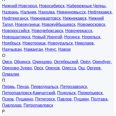
Нижний Новгород
,
Новосибирск
,
Набережные Челны
,
Назрань
,
Нальчик
,
Находка
,
Невинномысск
,
Нефтекамск
,
Нефтеюганск
,
Нижневартовск
,
Нижнекамск
,
Нижний
Тагил
,
Новокузнецк
,
Новокуйбышевск
,
Новомосковск
,
Новороссийск
,
Новочебоксарск
,
Новочеркасск
,
Новошахтинск
,
Новый Уренгой
,
Ногинск
,
Норильск
,
Ноябрьск
,
Новотроицк
,
Новоуральск
,
Николаев
,
Нахчыван
,
Наманган
,
Нукус
,
Навои
О
Омск
,
Обнинск
,
Одинцово
,
Октябрьский
,
Орёл
,
Оренбург
,
Орехово-Зуево
,
Орск
,
Орехов
,
Одесса
,
Ош
,
Оргеев
,
Олмалик
П
Пермь
,
Пенза
,
Первоуральск
,
Петрозаводск
,
Петропавловск-Камчатский
,
Подольск
,
Прокопьевск
,
Псков
,
Пушкино
,
Пятигорск
,
Павлов
,
Пушкин
,
Полтава
,
Павлодар
,
Петропавловск
Р