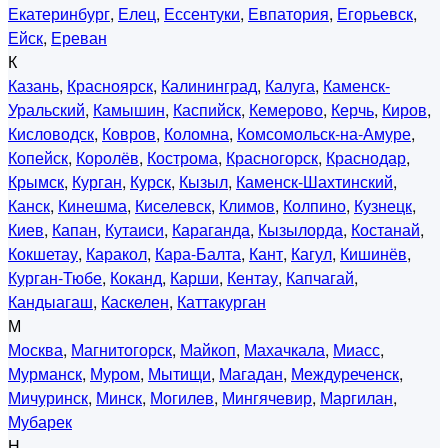
Екатеринбург
,
Елец
,
Ессентуки
,
Евпатория
,
Егорьевск
,
Ейск
,
Ереван
К
Казань
,
Красноярск
,
Калининград
,
Калуга
,
Каменск-
Уральский
,
Камышин
,
Каспийск
,
Кемерово
,
Керчь
,
Киров
,
Кисловодск
,
Ковров
,
Коломна
,
Комсомольск-на-Амуре
,
Копейск
,
Королёв
,
Кострома
,
Красногорск
,
Краснодар
,
Крымск
,
Курган
,
Курск
,
Кызыл
,
Каменск-Шахтинский
,
Канск
,
Кинешма
,
Киселевск
,
Климов
,
Колпино
,
Кузнецк
,
Киев
,
Капан
,
Кутаиси
,
Караганда
,
Кызылорда
,
Костанай
,
Кокшетау
,
Каракол
,
Кара-Балта
,
Кант
,
Кагул
,
Кишинёв
,
Курган-Тюбе
,
Коканд
,
Карши
,
Кентау
,
Капчагай
,
Кандыагаш
,
Каскелен
,
Каттакурган
М
Москва
,
Магнитогорск
,
Майкоп
,
Махачкала
,
Миасс
,
Мурманск
,
Муром
,
Мытищи
,
Магадан
,
Междуреченск
,
Мичуринск
,
Минск
,
Могилев
,
Мингячевир
,
Маргилан
,
Мубарек
Н