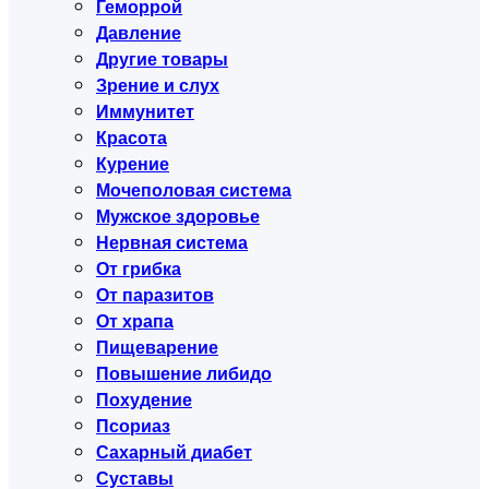
Геморрой
Давление
Другие товары
Зрение и слух
Иммунитет
Красота
Курение
Мочеполовая система
Мужское здоровье
Нервная система
От грибка
От паразитов
От храпа
Пищеварение
Повышение либидо
Похудение
Псориаз
Сахарный диабет
Суставы