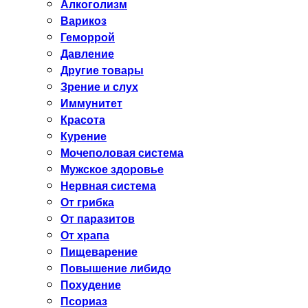
Алкоголизм
Варикоз
Геморрой
Давление
Другие товары
Зрение и слух
Иммунитет
Красота
Курение
Мочеполовая система
Мужское здоровье
Нервная система
От грибка
От паразитов
От храпа
Пищеварение
Повышение либидо
Похудение
Псориаз