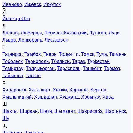
Иваново
,
Ижевск
,
Иркутск
Й
Йошкар-Ола
Л
Липецк
,
Люберцы
,
Ленинск-Кузнецкий
,
Луганск
,
Луцк
,
Львов
,
Ленкорань
,
Лисаковск
Т
Таганрог
,
Тамбов
,
Тверь
,
Тольятти
,
Томск
,
Тула
,
Тюмень
,
Тобольск
,
Тернополь
,
Тбилиси
,
Тараз
,
Туркестан
,
Темиртау
,
Талдыкорган
,
Тирасполь
,
Ташкент
,
Термез
,
Тайынша
,
Талгар
Х
Хабаровск
,
Хасавюрт
,
Химки
,
Харьков
,
Херсон
,
Хмельницкий
,
Хырдалан
,
Худжанд
,
Хромтау
,
Хива
Ш
Шахты
,
Ширван
,
Шеки
,
Шымкент
,
Шахрисабз
,
Шахтинск
,
Шу
Щ
Щелково
,
Щучинск