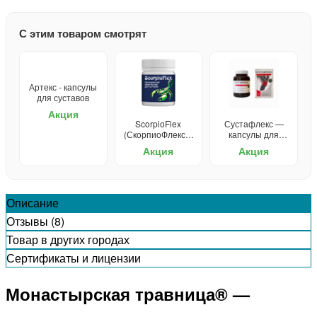
С этим товаром смотрят
Артекс - капсулы
для суставов
Акция
ScorpioFlex
Сустафлекс —
(СкорпиоФлекс) -
капсулы для
крем для
суставов
Акция
Акция
суставов
Описание
Отзывы (8)
Товар в других городах
Сертификаты и лицензии
Монастырская травница® —