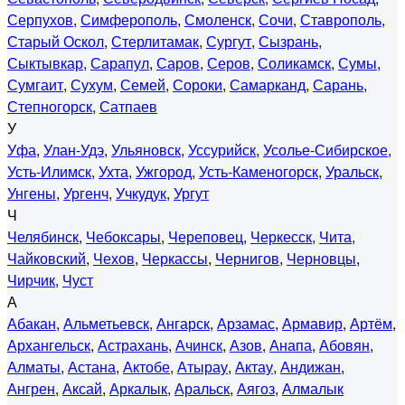
Серпухов
,
Симферополь
,
Смоленск
,
Сочи
,
Ставрополь
,
Старый Оскол
,
Стерлитамак
,
Сургут
,
Сызрань
,
Сыктывкар
,
Сарапул
,
Саров
,
Серов
,
Соликамск
,
Сумы
,
Сумгаит
,
Сухум
,
Семей
,
Сороки
,
Самарканд
,
Сарань
,
Степногорск
,
Сатпаев
У
Уфа
,
Улан-Удэ
,
Ульяновск
,
Уссурийск
,
Усолье-Сибирское
,
Усть-Илимск
,
Ухта
,
Ужгород
,
Усть-Каменогорск
,
Уральск
,
Унгены
,
Ургенч
,
Учкудук
,
Ургут
Ч
Челябинск
,
Чебоксары
,
Череповец
,
Черкесск
,
Чита
,
Чайковский
,
Чехов
,
Черкассы
,
Чернигов
,
Черновцы
,
Чирчик
,
Чуст
А
Абакан
,
Альметьевск
,
Ангарск
,
Арзамас
,
Армавир
,
Артём
,
Архангельск
,
Астрахань
,
Ачинск
,
Азов
,
Анапа
,
Абовян
,
Алматы
,
Астана
,
Актобе
,
Атырау
,
Актау
,
Андижан
,
Ангрен
,
Аксай
,
Аркалык
,
Аральск
,
Аягоз
,
Алмалык