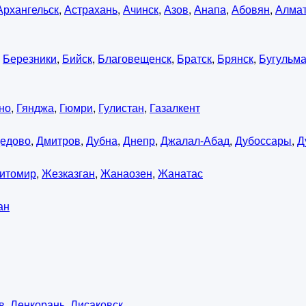
Архангельск
,
Астрахань
,
Ачинск
,
Азов
,
Анапа
,
Абовян
,
Алма
,
Березники
,
Бийск
,
Благовещенск
,
Братск
,
Брянск
,
Бугульм
но
,
Гянджа
,
Гюмри
,
Гулистан
,
Газалкент
едово
,
Дмитров
,
Дубна
,
Днепр
,
Джалал-Абад
,
Дубоссары
,
Д
итомир
,
Жезказган
,
Жанаозен
,
Жанатас
ан
в
,
Ленкорань
,
Лисаковск