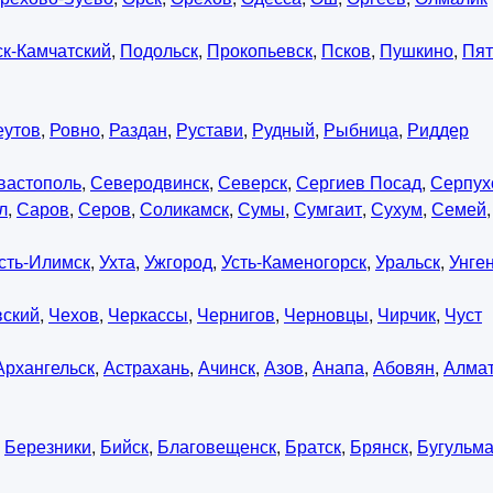
к-Камчатский
,
Подольск
,
Прокопьевск
,
Псков
,
Пушкино
,
Пят
еутов
,
Ровно
,
Раздан
,
Рустави
,
Рудный
,
Рыбница
,
Риддер
вастополь
,
Северодвинск
,
Северск
,
Сергиев Посад
,
Серпух
л
,
Саров
,
Серов
,
Соликамск
,
Сумы
,
Сумгаит
,
Сухум
,
Семей
сть-Илимск
,
Ухта
,
Ужгород
,
Усть-Каменогорск
,
Уральск
,
Унге
вский
,
Чехов
,
Черкассы
,
Чернигов
,
Черновцы
,
Чирчик
,
Чуст
Архангельск
,
Астрахань
,
Ачинск
,
Азов
,
Анапа
,
Абовян
,
Алма
,
Березники
,
Бийск
,
Благовещенск
,
Братск
,
Брянск
,
Бугульм