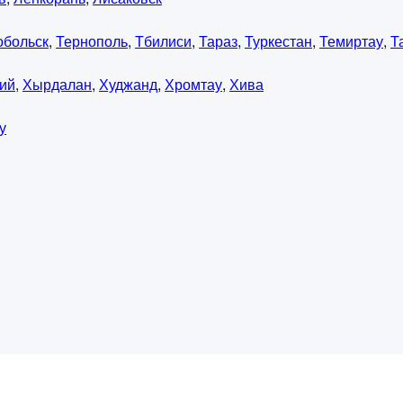
обольск
,
Тернополь
,
Тбилиси
,
Тараз
,
Туркестан
,
Темиртау
,
Т
ий
,
Хырдалан
,
Худжанд
,
Хромтау
,
Хива
у