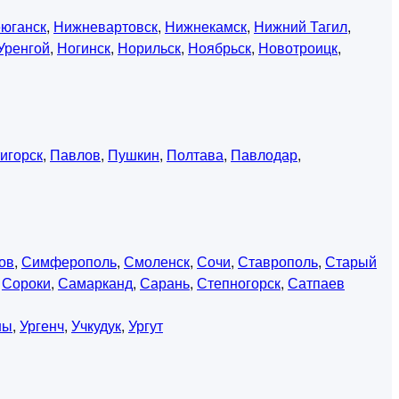
юганск
,
Нижневартовск
,
Нижнекамск
,
Нижний Тагил
,
Уренгой
,
Ногинск
,
Норильск
,
Ноябрьск
,
Новотроицк
,
игорск
,
Павлов
,
Пушкин
,
Полтава
,
Павлодар
,
ов
,
Симферополь
,
Смоленск
,
Сочи
,
Ставрополь
,
Старый
,
Сороки
,
Самарканд
,
Сарань
,
Степногорск
,
Сатпаев
ны
,
Ургенч
,
Учкудук
,
Ургут