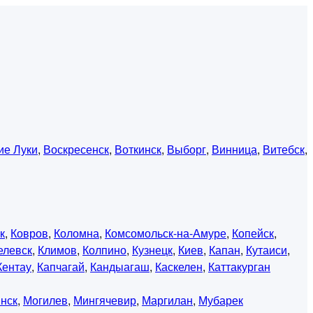
ие Луки
,
Воскресенск
,
Воткинск
,
Выборг
,
Винница
,
Витебск
,
к
,
Ковров
,
Коломна
,
Комсомольск-на-Амуре
,
Копейск
,
елевск
,
Климов
,
Колпино
,
Кузнецк
,
Киев
,
Капан
,
Кутаиси
,
Кентау
,
Капчагай
,
Кандыагаш
,
Каскелен
,
Каттакурган
нск
,
Могилев
,
Мингячевир
,
Маргилан
,
Мубарек