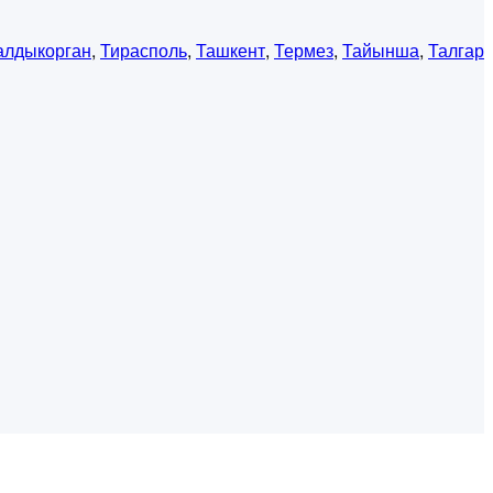
алдыкорган
,
Тирасполь
,
Ташкент
,
Термез
,
Тайынша
,
Талгар