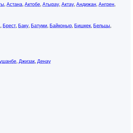
ты
,
Астана
,
Актобе
,
Атырау
,
Актау
,
Андижан
,
Ангрен
,
а
,
Брест
,
Баку
,
Батуми
,
Байконыр
,
Бишкек
,
Бельцы
,
ушанбе
,
Джизак
,
Денау