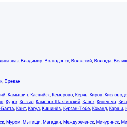
дикавказ
,
Владимир
,
Волгодонск
,
Волжский
,
Вологда
,
Велик
к
,
Ереван
кий
,
Камышин
,
Каспийск
,
Кемерово
,
Керчь
,
Киров
,
Кисловодс
ан
,
Курск
,
Кызыл
,
Каменск-Шахтинский
,
Канск
,
Кинешма
,
Кис
-Балта
,
Кант
,
Кагул
,
Кишинёв
,
Курган-Тюбе
,
Коканд
,
Карши
,
ск
,
Муром
,
Мытищи
,
Магадан
,
Междуреченск
,
Мичуринск
,
Ми