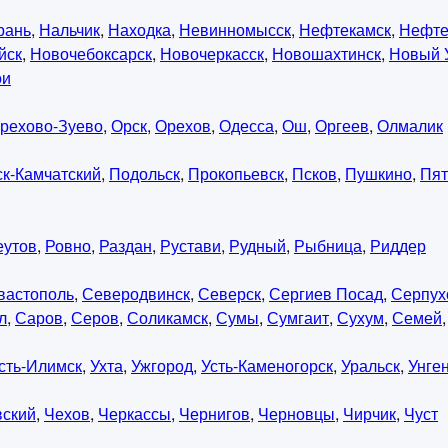
рань
,
Нальчик
,
Находка
,
Невинномысск
,
Нефтекамск
,
Нефте
йск
,
Новочебоксарск
,
Новочеркасск
,
Новошахтинск
,
Новый 
ои
рехово-Зуево
,
Орск
,
Орехов
,
Одесса
,
Ош
,
Оргеев
,
Олмалик
к-Камчатский
,
Подольск
,
Прокопьевск
,
Псков
,
Пушкино
,
Пят
еутов
,
Ровно
,
Раздан
,
Рустави
,
Рудный
,
Рыбница
,
Риддер
вастополь
,
Северодвинск
,
Северск
,
Сергиев Посад
,
Серпух
л
,
Саров
,
Серов
,
Соликамск
,
Сумы
,
Сумгаит
,
Сухум
,
Семей
сть-Илимск
,
Ухта
,
Ужгород
,
Усть-Каменогорск
,
Уральск
,
Унге
вский
,
Чехов
,
Черкассы
,
Чернигов
,
Черновцы
,
Чирчик
,
Чуст