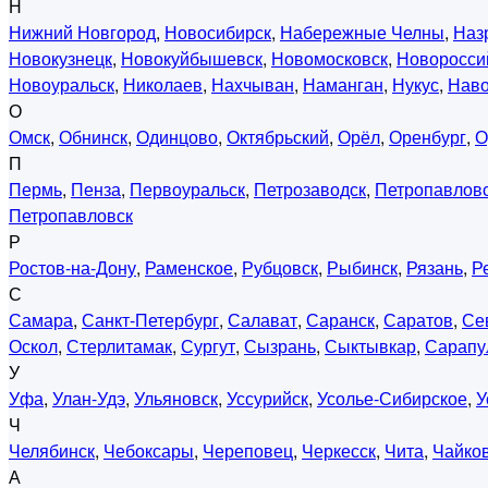
Н
Нижний Новгород
,
Новосибирск
,
Набережные Челны
,
Наз
Новокузнецк
,
Новокуйбышевск
,
Новомосковск
,
Новоросси
Новоуральск
,
Николаев
,
Нахчыван
,
Наманган
,
Нукус
,
Нав
О
Омск
,
Обнинск
,
Одинцово
,
Октябрьский
,
Орёл
,
Оренбург
,
О
П
Пермь
,
Пенза
,
Первоуральск
,
Петрозаводск
,
Петропавловс
Петропавловск
Р
Ростов-на-Дону
,
Раменское
,
Рубцовск
,
Рыбинск
,
Рязань
,
Р
С
Самара
,
Санкт-Петербург
,
Салават
,
Саранск
,
Саратов
,
Се
Оскол
,
Стерлитамак
,
Сургут
,
Сызрань
,
Сыктывкар
,
Сарапу
У
Уфа
,
Улан-Удэ
,
Ульяновск
,
Уссурийск
,
Усолье-Сибирское
,
У
Ч
Челябинск
,
Чебоксары
,
Череповец
,
Черкесск
,
Чита
,
Чайко
А