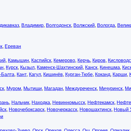
дикавказ
,
Владимир
,
Волгодонск
,
Волжский
,
Вологда
,
Велик
к
,
Ереван
кий
,
Камышин
,
Каспийск
,
Кемерово
,
Керчь
,
Киров
,
Кисловодс
ан
,
Курск
,
Кызыл
,
Каменск-Шахтинский
,
Канск
,
Кинешма
,
Кис
-Балта
,
Кант
,
Кагул
,
Кишинёв
,
Курган-Тюбе
,
Коканд
,
Карши
,
ск
,
Муром
,
Мытищи
,
Магадан
,
Междуреченск
,
Мичуринск
,
Ми
рань
,
Нальчик
,
Находка
,
Невинномысск
,
Нефтекамск
,
Нефте
йск
,
Новочебоксарск
,
Новочеркасск
,
Новошахтинск
,
Новый 
ои
рехово-Зуево
,
Орск
,
Орехов
,
Одесса
,
Ош
,
Оргеев
,
Олмалик