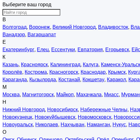
Выберите ваш город
В
Волгоград
,
Воронеж
,
Великий Новгород
,
Владивосток
,
Вла
Ванадзор
,
Вагаршапат
Е
Екатеринбург
,
Елец
,
Ессентуки
,
Евпатория
,
Егорьевск
,
Ейс
К
Казань
,
Красноярск
,
Калининград
,
Калуга
,
Каменск-Уральс
Королёв
,
Кострома
,
Красногорск
,
Краснодар
,
Крымск
,
Кург
Караганда
,
Кызылорда
,
Костанай
,
Кокшетау
,
Каракол
,
Кара
М
Москва
,
Магнитогорск
,
Майкоп
,
Махачкала
,
Миасс
,
Мурман
Н
Нижний Новгород
,
Новосибирск
,
Набережные Челны
,
Наз
Новокузнецк
,
Новокуйбышевск
,
Новомосковск
,
Новоросси
Новоуральск
,
Николаев
,
Нахчыван
,
Наманган
,
Нукус
,
Нав
О
Омск
,
Обнинск
,
Одинцово
,
Октябрьский
,
Орёл
,
Оренбург
,
О