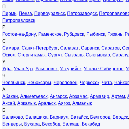
П
Пермь
,
Пенза
,
Первоуральск
,
Петрозаводск
,
Петропавловс
Петропавловск
Р
Ростов-на-Дону
,
Раменское
,
Рубцовск
,
Рыбинск
,
Рязань
,
Р
С
Самара
,
Санкт-Петербург
,
Салават
,
Саранск
,
Саратов
,
Се
Оскол
,
Стерлитамак
,
Сургут
,
Сызрань
,
Сыктывкар
,
Сарапу
У
Уфа
,
Улан-Удэ
,
Ульяновск
,
Уссурийск
,
Усолье-Сибирское
,
У
Ч
Челябинск
,
Чебоксары
,
Череповец
,
Черкесск
,
Чита
,
Чайко
А
Абакан
,
Альметьевск
,
Ангарск
,
Арзамас
,
Армавир
,
Артём
,
Аксай
,
Аркалык
,
Аральск
,
Аягоз
,
Алмалык
Б
Балаково
,
Балашиха
,
Барнаул
,
Батайск
,
Белгород
,
Бердск
Бендеры
,
Бухара
,
Бекобод
,
Балхаш
,
Бекабад