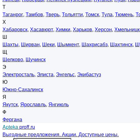
Т
Таганрог
,
Тамбов
,
Тверь
,
Тольятти
,
Томск
,
Тула
,
Тюмень
,
Т
Х
Хабаровск
,
Хасавюрт
,
Химки
,
Харьков
,
Херсон
,
Хмельницк
Ш
Шахты
,
Ширван
,
Шеки
,
Шымкент
,
Шахрисабз
,
Шахтинск
,
Ш
Щ
Щелково
,
Щучинск
Э
Электросталь
,
Элиста
,
Энгельс
,
Экибастуз
Ю
Южно-Сахалинск
Я
Якутск
,
Ярославль
,
Янгиюль
Ф
Фергана
Apteka
proff.ru
Выгодные предложения. Акции. Доступные цены.