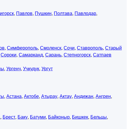
игорск
,
Павлов
,
Пушкин
,
Полтава
,
Павлодар
,
ов
,
Симферополь
,
Смоленск
,
Сочи
,
Ставрополь
,
Старый
,
Сороки
,
Самарканд
,
Сарань
,
Степногорск
,
Сатпаев
ны
,
Ургенч
,
Учкудук
,
Ургут
ты
,
Астана
,
Актобе
,
Атырау
,
Актау
,
Андижан
,
Ангрен
,
а
,
Брест
,
Баку
,
Батуми
,
Байконыр
,
Бишкек
,
Бельцы
,