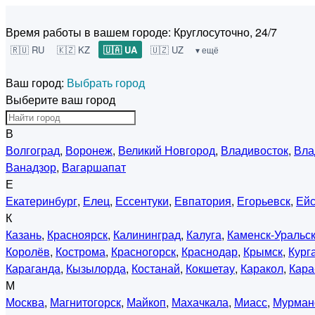
Время работы в вашем городе:
Круглосуточно, 24/7
🇷🇺 RU
🇰🇿 KZ
🇺🇦 UA
🇺🇿 UZ
▾ ещё
Ваш город:
Выбрать город
Выберите ваш город
В
Волгоград
,
Воронеж
,
Великий Новгород
,
Владивосток
,
Вла
Ванадзор
,
Вагаршапат
Е
Екатеринбург
,
Елец
,
Ессентуки
,
Евпатория
,
Егорьевск
,
Ейс
К
Казань
,
Красноярск
,
Калининград
,
Калуга
,
Каменск-Уральс
Королёв
,
Кострома
,
Красногорск
,
Краснодар
,
Крымск
,
Кург
Караганда
,
Кызылорда
,
Костанай
,
Кокшетау
,
Каракол
,
Кара
М
Москва
,
Магнитогорск
,
Майкоп
,
Махачкала
,
Миасс
,
Мурман