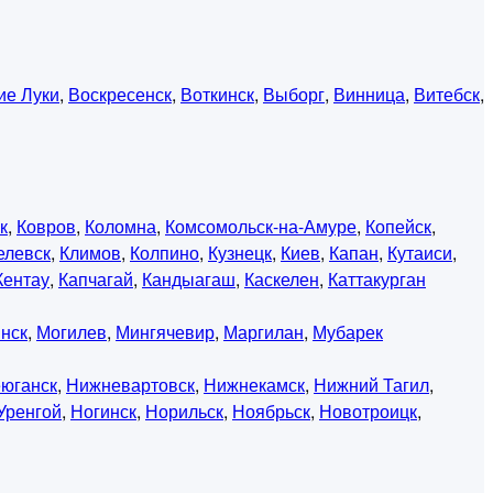
ие Луки
,
Воскресенск
,
Воткинск
,
Выборг
,
Винница
,
Витебск
,
к
,
Ковров
,
Коломна
,
Комсомольск-на-Амуре
,
Копейск
,
елевск
,
Климов
,
Колпино
,
Кузнецк
,
Киев
,
Капан
,
Кутаиси
,
Кентау
,
Капчагай
,
Кандыагаш
,
Каскелен
,
Каттакурган
нск
,
Могилев
,
Мингячевир
,
Маргилан
,
Мубарек
юганск
,
Нижневартовск
,
Нижнекамск
,
Нижний Тагил
,
Уренгой
,
Ногинск
,
Норильск
,
Ноябрьск
,
Новотроицк
,