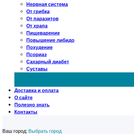
Нервная система
От грибка
От паразитов
От храпа
Пищеварение
Повышение либидо
Похудение
Псориаз
Сахарный диабет
Суставы
Доставка и оплата
О сайте
Полезно знать
Контакты
Ваш город:
Выбрать город