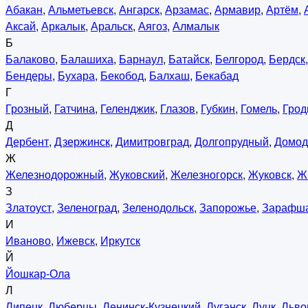
Абакан
,
Альметьевск
,
Ангарск
,
Арзамас
,
Армавир
,
Артём
,
Аксай
,
Аркалык
,
Аральск
,
Аягоз
,
Алмалык
Б
Балаково
,
Балашиха
,
Барнаул
,
Батайск
,
Белгород
,
Бердск
Бендеры
,
Бухара
,
Бекобод
,
Балхаш
,
Бекабад
Г
Грозный
,
Гатчина
,
Геленджик
,
Глазов
,
Губкин
,
Гомель
,
Грод
Д
Дербент
,
Дзержинск
,
Димитровград
,
Долгопрудный
,
Домод
Ж
Железнодорожный
,
Жуковский
,
Железногорск
,
Жуковск
,
Ж
З
Златоуст
,
Зеленоград
,
Зеленодольск
,
Запорожье
,
Зарафш
И
Иваново
,
Ижевск
,
Иркутск
Й
Йошкар-Ола
Л
Липецк
,
Люберцы
,
Ленинск-Кузнецкий
,
Луганск
,
Луцк
,
Льво