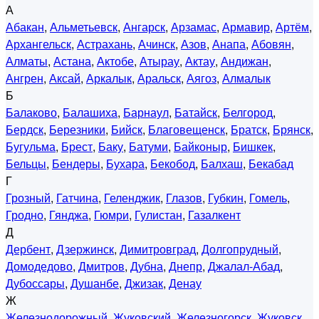
А
Абакан
,
Альметьевск
,
Ангарск
,
Арзамас
,
Армавир
,
Артём
,
Архангельск
,
Астрахань
,
Ачинск
,
Азов
,
Анапа
,
Абовян
,
Алматы
,
Астана
,
Актобе
,
Атырау
,
Актау
,
Андижан
,
Ангрен
,
Аксай
,
Аркалык
,
Аральск
,
Аягоз
,
Алмалык
Б
Балаково
,
Балашиха
,
Барнаул
,
Батайск
,
Белгород
,
Бердск
,
Березники
,
Бийск
,
Благовещенск
,
Братск
,
Брянск
,
Бугульма
,
Брест
,
Баку
,
Батуми
,
Байконыр
,
Бишкек
,
Бельцы
,
Бендеры
,
Бухара
,
Бекобод
,
Балхаш
,
Бекабад
Г
Грозный
,
Гатчина
,
Геленджик
,
Глазов
,
Губкин
,
Гомель
,
Гродно
,
Гянджа
,
Гюмри
,
Гулистан
,
Газалкент
Д
Дербент
,
Дзержинск
,
Димитровград
,
Долгопрудный
,
Домодедово
,
Дмитров
,
Дубна
,
Днепр
,
Джалал-Абад
,
Дубоссары
,
Душанбе
,
Джизак
,
Денау
Ж
Железнодорожный
,
Жуковский
,
Железногорск
,
Жуковск
,