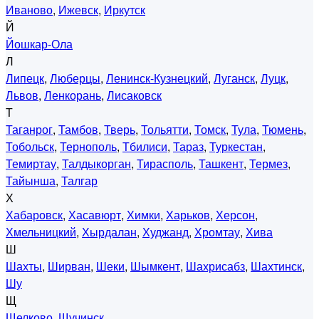
Иваново
,
Ижевск
,
Иркутск
Й
Йошкар-Ола
Л
Липецк
,
Люберцы
,
Ленинск-Кузнецкий
,
Луганск
,
Луцк
,
Львов
,
Ленкорань
,
Лисаковск
Т
Таганрог
,
Тамбов
,
Тверь
,
Тольятти
,
Томск
,
Тула
,
Тюмень
,
Тобольск
,
Тернополь
,
Тбилиси
,
Тараз
,
Туркестан
,
Темиртау
,
Талдыкорган
,
Тирасполь
,
Ташкент
,
Термез
,
Тайынша
,
Талгар
Х
Хабаровск
,
Хасавюрт
,
Химки
,
Харьков
,
Херсон
,
Хмельницкий
,
Хырдалан
,
Худжанд
,
Хромтау
,
Хива
Ш
Шахты
,
Ширван
,
Шеки
,
Шымкент
,
Шахрисабз
,
Шахтинск
,
Шу
Щ
Щелково
,
Щучинск