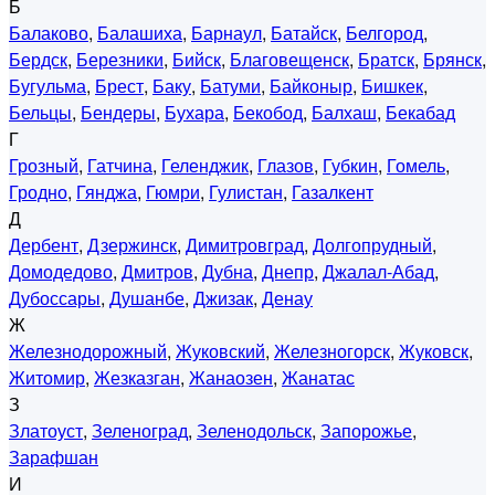
Б
Балаково
,
Балашиха
,
Барнаул
,
Батайск
,
Белгород
,
Бердск
,
Березники
,
Бийск
,
Благовещенск
,
Братск
,
Брянск
,
Бугульма
,
Брест
,
Баку
,
Батуми
,
Байконыр
,
Бишкек
,
Бельцы
,
Бендеры
,
Бухара
,
Бекобод
,
Балхаш
,
Бекабад
Г
Грозный
,
Гатчина
,
Геленджик
,
Глазов
,
Губкин
,
Гомель
,
Гродно
,
Гянджа
,
Гюмри
,
Гулистан
,
Газалкент
Д
Дербент
,
Дзержинск
,
Димитровград
,
Долгопрудный
,
Домодедово
,
Дмитров
,
Дубна
,
Днепр
,
Джалал-Абад
,
Дубоссары
,
Душанбе
,
Джизак
,
Денау
Ж
Железнодорожный
,
Жуковский
,
Железногорск
,
Жуковск
,
Житомир
,
Жезказган
,
Жанаозен
,
Жанатас
З
Златоуст
,
Зеленоград
,
Зеленодольск
,
Запорожье
,
Зарафшан
И