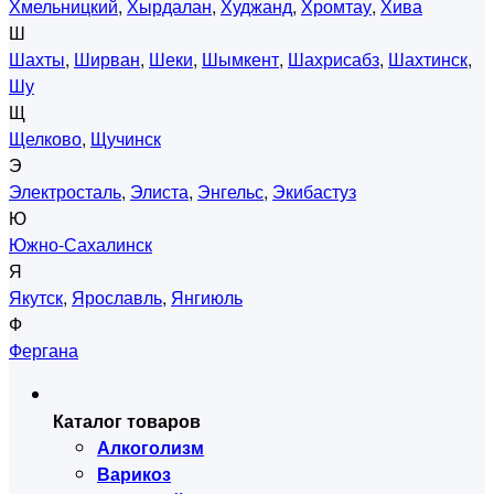
Хмельницкий
,
Хырдалан
,
Худжанд
,
Хромтау
,
Хива
Ш
Шахты
,
Ширван
,
Шеки
,
Шымкент
,
Шахрисабз
,
Шахтинск
,
Шу
Щ
Щелково
,
Щучинск
Э
Электросталь
,
Элиста
,
Энгельс
,
Экибастуз
Ю
Южно-Сахалинск
Я
Якутск
,
Ярославль
,
Янгиюль
Ф
Фергана
Каталог товаров
Алкоголизм
Варикоз