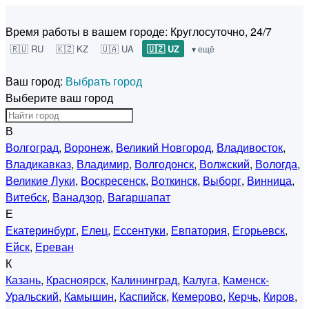
Время работы в вашем городе:
Круглосуточно, 24/7
🇷🇺 RU
🇰🇿 KZ
🇺🇦 UA
🇺🇿 UZ
▾ ещё
Ваш город:
Выбрать город
Выберите ваш город
В
Волгоград
,
Воронеж
,
Великий Новгород
,
Владивосток
,
Владикавказ
,
Владимир
,
Волгодонск
,
Волжский
,
Вологда
,
Великие Луки
,
Воскресенск
,
Воткинск
,
Выборг
,
Винница
,
Витебск
,
Ванадзор
,
Вагаршапат
Е
Екатеринбург
,
Елец
,
Ессентуки
,
Евпатория
,
Егорьевск
,
Ейск
,
Ереван
К
Казань
,
Красноярск
,
Калининград
,
Калуга
,
Каменск-
Уральский
,
Камышин
,
Каспийск
,
Кемерово
,
Керчь
,
Киров
,