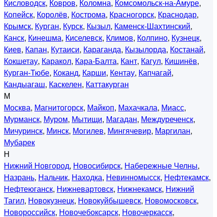
Кисловодск
,
Ковров
,
Коломна
,
Комсомольск-на-Амуре
,
Копейск
,
Королёв
,
Кострома
,
Красногорск
,
Краснодар
,
Крымск
,
Курган
,
Курск
,
Кызыл
,
Каменск-Шахтинский
,
Канск
,
Кинешма
,
Киселевск
,
Климов
,
Колпино
,
Кузнецк
,
Киев
,
Капан
,
Кутаиси
,
Караганда
,
Кызылорда
,
Костанай
,
Кокшетау
,
Каракол
,
Кара-Балта
,
Кант
,
Кагул
,
Кишинёв
,
Курган-Тюбе
,
Коканд
,
Карши
,
Кентау
,
Капчагай
,
Кандыагаш
,
Каскелен
,
Каттакурган
М
Москва
,
Магнитогорск
,
Майкоп
,
Махачкала
,
Миасс
,
Мурманск
,
Муром
,
Мытищи
,
Магадан
,
Междуреченск
,
Мичуринск
,
Минск
,
Могилев
,
Мингячевир
,
Маргилан
,
Мубарек
Н
Нижний Новгород
,
Новосибирск
,
Набережные Челны
,
Назрань
,
Нальчик
,
Находка
,
Невинномысск
,
Нефтекамск
,
Нефтеюганск
,
Нижневартовск
,
Нижнекамск
,
Нижний
Тагил
,
Новокузнецк
,
Новокуйбышевск
,
Новомосковск
,
Новороссийск
,
Новочебоксарск
,
Новочеркасск
,