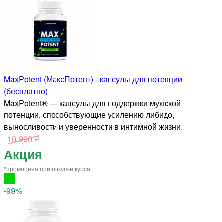
MaxPotent (МаксПотент) - капсулы для потенции
(бесплатно)
MaxPotent® — капсулы для поддержки мужской
потенции, способствующие усилению либидо,
выносливости и уверенности в интимной жизни.
10 990 ₽
Акция
*промоцена при покупке курса
-99
%