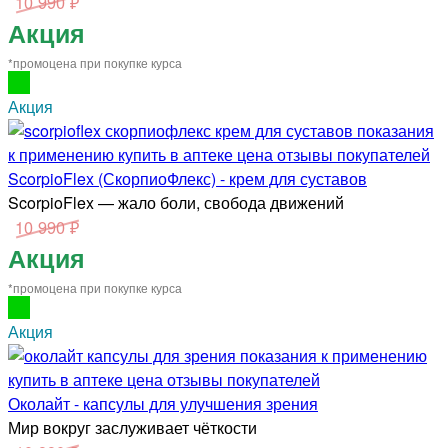
10 990 ₽
Акция
*промоцена при покупке курса
Акция
ScorpioFlex (СкорпиоФлекс) - крем для суставов
ScorpioFlex — жало боли, свобода движений
10 990 ₽
Акция
*промоцена при покупке курса
Акция
Околайт - капсулы для улучшения зрения
Мир вокруг заслуживает чёткости