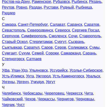
Ростов-на-Дону
,
Раменское
,
Рубцовск
,
Рыбинск
,
Рязань
,
Реутов
,
Ровно
,
Раздан
,
Рустави
,
Рудный
,
Рыбница
,
Риддер
С
Самара
,
Санкт-Петербург
,
Салават
,
Саранск
,
Саратов
,
Севастополь
,
Северодвинск
,
Северск
,
Сергиев Посад
,
Серпухов
,
Симферополь
,
Смоленск
,
Сочи
,
Ставрополь
,
Старый Оскол
,
Стерлитамак
,
Сургут
,
Сызрань
,
Сыктывкар
,
Сарапул
,
Саров
,
Серов
,
Соликамск
,
Сумы
,
Сумгаит
,
Сухум
,
Семей
,
Сороки
,
Самарканд
,
Сарань
,
Степногорск
,
Сатпаев
У
Уфа
,
Улан-Удэ
,
Ульяновск
,
Уссурийск
,
Усолье-Сибирское
,
Усть-Илимск
,
Ухта
,
Ужгород
,
Усть-Каменогорск
,
Уральск
,
Унгены
,
Ургенч
,
Учкудук
,
Ургут
Ч
Челябинск
,
Чебоксары
,
Череповец
,
Черкесск
,
Чита
,
Чайковский
,
Чехов
,
Черкассы
,
Чернигов
,
Черновцы
,
Чирчик
,
Чуст