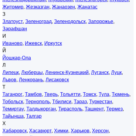
Житомир
,
Жезказган
,
Жанаозен
,
Жанатас
З
Златоуст
,
Зеленоград
,
Зеленодольск
,
Запорожье
,
Зарафшан
И
Иваново
,
Ижевск
,
Иркутск
Й
Йошкар-Ола
Л
Липецк
,
Люберцы
,
Ленинск-Кузнецкий
,
Луганск
,
Луцк
,
Львов
,
Ленкорань
,
Лисаковск
Т
Таганрог
,
Тамбов
,
Тверь
,
Тольятти
,
Томск
,
Тула
,
Тюмень
,
Тобольск
,
Тернополь
,
Тбилиси
,
Тараз
,
Туркестан
,
Темиртау
,
Талдыкорган
,
Тирасполь
,
Ташкент
,
Термез
,
Тайынша
,
Талгар
Х
Хабаровск
,
Хасавюрт
,
Химки
,
Харьков
,
Херсон
,