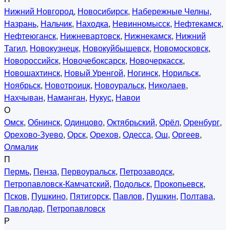
Нижний Новгород
,
Новосибирск
,
Набережные Челны
,
Назрань
,
Нальчик
,
Находка
,
Невинномысск
,
Нефтекамск
,
Нефтеюганск
,
Нижневартовск
,
Нижнекамск
,
Нижний
Тагил
,
Новокузнецк
,
Новокуйбышевск
,
Новомосковск
,
Новороссийск
,
Новочебоксарск
,
Новочеркасск
,
Новошахтинск
,
Новый Уренгой
,
Ногинск
,
Норильск
,
Ноябрьск
,
Новотроицк
,
Новоуральск
,
Николаев
,
Нахчыван
,
Наманган
,
Нукус
,
Навои
О
Омск
,
Обнинск
,
Одинцово
,
Октябрьский
,
Орёл
,
Оренбург
,
Орехово-Зуево
,
Орск
,
Орехов
,
Одесса
,
Ош
,
Оргеев
,
Олмалик
П
Пермь
,
Пенза
,
Первоуральск
,
Петрозаводск
,
Петропавловск-Камчатский
,
Подольск
,
Прокопьевск
,
Псков
,
Пушкино
,
Пятигорск
,
Павлов
,
Пушкин
,
Полтава
,
Павлодар
,
Петропавловск
Р