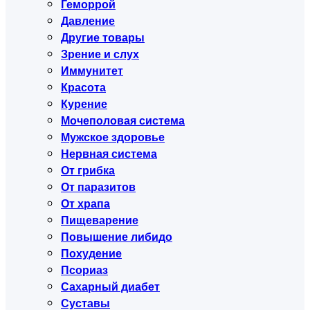
Геморрой
Давление
Другие товары
Зрение и слух
Иммунитет
Красота
Курение
Мочеполовая система
Мужское здоровье
Нервная система
От грибка
От паразитов
От храпа
Пищеварение
Повышение либидо
Похудение
Псориаз
Сахарный диабет
Суставы