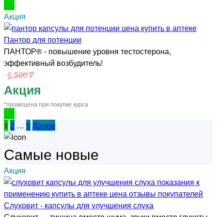
Акция
Пантор для потенции
ПАНТОР® - повышение уровня тестостерона,
эффективный возбудитель!
6 500 ₽
Акция
*промоцена при покупке курса
1
2
…
5
Далее
Самые новые
Акция
Слуховит - капсулы для улучшения слуха
Слуховит — тишина вместо шума, звуки вместо глухоты