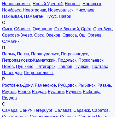
Новошахтинск
,
Новый Уренгой
,
Ногинск
,
Норильск
,
Ноябрьск
,
Новотроицк
,
Новоуральск
,
Николаев
,
Нахчыван
,
Наманган
,
Нукус
,
Навои
О
Омск
,
Обнинск
,
Одинцово
,
Октябрьский
,
Орёл
,
Оренбург
,
Орехово-Зуево
,
Орск
,
Орехов
,
Одесса
,
Ош
,
Оргеев
,
Олмалик
П
Пермь
,
Пенза
,
Первоуральск
,
Петрозаводск
,
Петропавловск-Камчатский
,
Подольск
,
Прокопьевск
,
Псков
,
Пушкино
,
Пятигорск
,
Павлов
,
Пушкин
,
Полтава
,
Павлодар
,
Петропавловск
Р
Ростов-на-Дону
,
Раменское
,
Рубцовск
,
Рыбинск
,
Рязань
,
Реутов
,
Ровно
,
Раздан
,
Рустави
,
Рудный
,
Рыбница
,
Риддер
С
Самара
,
Санкт-Петербург
,
Салават
,
Саранск
,
Саратов
,
Севастополь
,
Северодвинск
,
Северск
,
Сергиев Посад
,