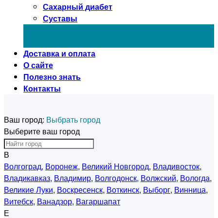
Сахарный диабет
Суставы
Доставка и оплата
О сайте
Полезно знать
Контакты
Ваш город:
Выбрать город
Выберите ваш город
В
Волгоград
,
Воронеж
,
Великий Новгород
,
Владивосток
,
Владикавказ
,
Владимир
,
Волгодонск
,
Волжский
,
Вологда
,
Великие Луки
,
Воскресенск
,
Воткинск
,
Выборг
,
Винница
,
Витебск
,
Ванадзор
,
Вагаршапат
Е