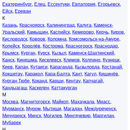
Екатеринбург
,
Елец
,
Ессентуки
,
Евпатория
,
Егорьевск
,
Ейск
,
Ереван
К
Казань
,
Красноярск
,
Калининград
,
Калуга
,
Каменск-
Уральский
,
Камышин
,
Каспийск
,
Кемерово
,
Керчь
,
Киров
,
Кисловодск
,
Ковров
,
Коломна
,
Комсомольск-на-Амуре
,
Копейск
,
Королёв
,
Кострома
,
Красногорск
,
Краснодар
,
Крымск
,
Курган
,
Курск
,
Кызыл
,
Каменск-Шахтинский
,
Канск
,
Кинешма
,
Киселевск
,
Климов
,
Колпино
,
Кузнецк
,
Киев
,
Капан
,
Кутаиси
,
Караганда
,
Кызылорда
,
Костанай
,
Кокшетау
,
Каракол
,
Кара-Балта
,
Кант
,
Кагул
,
Кишинёв
,
Курган-Тюбе
,
Коканд
,
Карши
,
Кентау
,
Капчагай
,
Кандыагаш
,
Каскелен
,
Каттакурган
М
Москва
,
Магнитогорск
,
Майкоп
,
Махачкала
,
Миасс
,
Мурманск
,
Муром
,
Мытищи
,
Магадан
,
Междуреченск
,
Мичуринск
,
Минск
,
Могилев
,
Мингячевир
,
Маргилан
,
Мубарек
Н