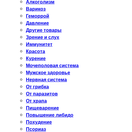
Алкоголизм
Варикоз
Геморрой
Давление
Другие товары
Зрение и слух
Иммунитет
Красота
Курение
Мочеполовая система
Мужское здоровье
Нервная система
От грибка
От паразитов
От храпа
Пищеварение
Повышение либидо
Похудение
Псориаз