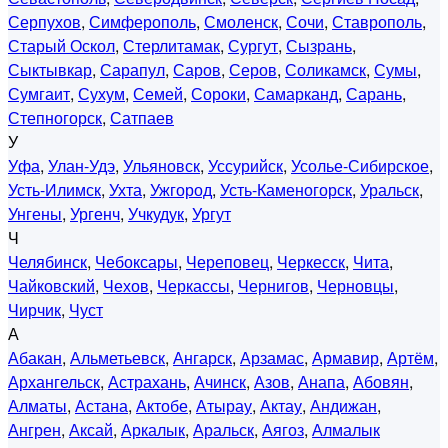
Серпухов
,
Симферополь
,
Смоленск
,
Сочи
,
Ставрополь
,
Старый Оскол
,
Стерлитамак
,
Сургут
,
Сызрань
,
Сыктывкар
,
Сарапул
,
Саров
,
Серов
,
Соликамск
,
Сумы
,
Сумгаит
,
Сухум
,
Семей
,
Сороки
,
Самарканд
,
Сарань
,
Степногорск
,
Сатпаев
У
Уфа
,
Улан-Удэ
,
Ульяновск
,
Уссурийск
,
Усолье-Сибирское
,
Усть-Илимск
,
Ухта
,
Ужгород
,
Усть-Каменогорск
,
Уральск
,
Унгены
,
Ургенч
,
Учкудук
,
Ургут
Ч
Челябинск
,
Чебоксары
,
Череповец
,
Черкесск
,
Чита
,
Чайковский
,
Чехов
,
Черкассы
,
Чернигов
,
Черновцы
,
Чирчик
,
Чуст
А
Абакан
,
Альметьевск
,
Ангарск
,
Арзамас
,
Армавир
,
Артём
,
Архангельск
,
Астрахань
,
Ачинск
,
Азов
,
Анапа
,
Абовян
,
Алматы
,
Астана
,
Актобе
,
Атырау
,
Актау
,
Андижан
,
Ангрен
,
Аксай
,
Аркалык
,
Аральск
,
Аягоз
,
Алмалык