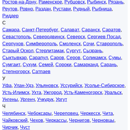
Ростов-на-Дону
,
Раменское
,
Рубцовск
,
Рыбинск
,
Рязань
,
Реутов
,
Ровно
,
Раздан
,
Рустави
,
Рудный
,
Рыбница
,
Риддер
С
Самара
,
Санкт-Петербург
,
Салават
,
Саранск
,
Саратов
,
Севастополь
,
Северодвинск
,
Северск
,
Сергиев Посад
,
Серпухов
,
Симферополь
,
Смоленск
,
Сочи
,
Ставрополь
,
Старый Оскол
,
Стерлитамак
,
Сургут
,
Сызрань
,
Сыктывкар
,
Сарапул
,
Саров
,
Серов
,
Соликамск
,
Сумы
,
Сумгаит
,
Сухум
,
Семей
,
Сороки
,
Самарканд
,
Сарань
,
Степногорск
,
Сатпаев
У
Уфа
,
Улан-Удэ
,
Ульяновск
,
Уссурийск
,
Усолье-Сибирское
,
Усть-Илимск
,
Ухта
,
Ужгород
,
Усть-Каменогорск
,
Уральск
,
Унгены
,
Ургенч
,
Учкудук
,
Ургут
Ч
Челябинск
,
Чебоксары
,
Череповец
,
Черкесск
,
Чита
,
Чайковский
,
Чехов
,
Черкассы
,
Чернигов
,
Черновцы
,
Чирчик
,
Чуст