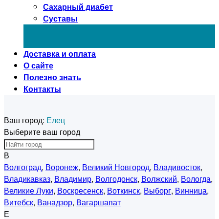
Сахарный диабет
Суставы
Доставка и оплата
О сайте
Полезно знать
Контакты
Ваш город:
Елец
Выберите ваш город
В
Волгоград
,
Воронеж
,
Великий Новгород
,
Владивосток
,
Владикавказ
,
Владимир
,
Волгодонск
,
Волжский
,
Вологда
,
Великие Луки
,
Воскресенск
,
Воткинск
,
Выборг
,
Винница
,
Витебск
,
Ванадзор
,
Вагаршапат
Е