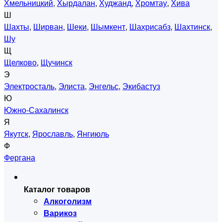
Хмельницкий
,
Хырдалан
,
Худжанд
,
Хромтау
,
Хива
Ш
Шахты
,
Ширван
,
Шеки
,
Шымкент
,
Шахрисабз
,
Шахтинск
,
Шу
Щ
Щелково
,
Щучинск
Э
Электросталь
,
Элиста
,
Энгельс
,
Экибастуз
Ю
Южно-Сахалинск
Я
Якутск
,
Ярославль
,
Янгиюль
Ф
Фергана
Каталог товаров
Алкоголизм
Варикоз