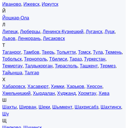
Иваново
,
Ижевск
,
Иркутск
Й
Йошкар-Ола
Л
Липецк
,
Люберцы
,
Ленинск-Кузнецкий
,
Луганск
,
Луцк
,
Львов
,
Ленкорань
,
Лисаковск
Т
Таганрог
,
Тамбов
,
Тверь
,
Тольятти
,
Томск
,
Тула
,
Тюмень
,
Тобольск
,
Тернополь
,
Тбилиси
,
Тараз
,
Туркестан
,
Темиртау
,
Талдыкорган
,
Тирасполь
,
Ташкент
,
Термез
,
Тайынша
,
Талгар
Х
Хабаровск
,
Хасавюрт
,
Химки
,
Харьков
,
Херсон
,
Хмельницкий
,
Хырдалан
,
Худжанд
,
Хромтау
,
Хива
Ш
Шахты
,
Ширван
,
Шеки
,
Шымкент
,
Шахрисабз
,
Шахтинск
,
Шу
Щ
Щелково
,
Щучинск