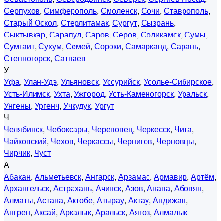
Серпухов
,
Симферополь
,
Смоленск
,
Сочи
,
Ставрополь
,
Старый Оскол
,
Стерлитамак
,
Сургут
,
Сызрань
,
Сыктывкар
,
Сарапул
,
Саров
,
Серов
,
Соликамск
,
Сумы
,
Сумгаит
,
Сухум
,
Семей
,
Сороки
,
Самарканд
,
Сарань
,
Степногорск
,
Сатпаев
У
Уфа
,
Улан-Удэ
,
Ульяновск
,
Уссурийск
,
Усолье-Сибирское
,
Усть-Илимск
,
Ухта
,
Ужгород
,
Усть-Каменогорск
,
Уральск
,
Унгены
,
Ургенч
,
Учкудук
,
Ургут
Ч
Челябинск
,
Чебоксары
,
Череповец
,
Черкесск
,
Чита
,
Чайковский
,
Чехов
,
Черкассы
,
Чернигов
,
Черновцы
,
Чирчик
,
Чуст
А
Абакан
,
Альметьевск
,
Ангарск
,
Арзамас
,
Армавир
,
Артём
,
Архангельск
,
Астрахань
,
Ачинск
,
Азов
,
Анапа
,
Абовян
,
Алматы
,
Астана
,
Актобе
,
Атырау
,
Актау
,
Андижан
,
Ангрен
,
Аксай
,
Аркалык
,
Аральск
,
Аягоз
,
Алмалык