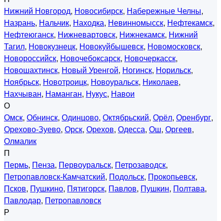
Нижний Новгород
,
Новосибирск
,
Набережные Челны
,
Назрань
,
Нальчик
,
Находка
,
Невинномысск
,
Нефтекамск
,
Нефтеюганск
,
Нижневартовск
,
Нижнекамск
,
Нижний
Тагил
,
Новокузнецк
,
Новокуйбышевск
,
Новомосковск
,
Новороссийск
,
Новочебоксарск
,
Новочеркасск
,
Новошахтинск
,
Новый Уренгой
,
Ногинск
,
Норильск
,
Ноябрьск
,
Новотроицк
,
Новоуральск
,
Николаев
,
Нахчыван
,
Наманган
,
Нукус
,
Навои
О
Омск
,
Обнинск
,
Одинцово
,
Октябрьский
,
Орёл
,
Оренбург
,
Орехово-Зуево
,
Орск
,
Орехов
,
Одесса
,
Ош
,
Оргеев
,
Олмалик
П
Пермь
,
Пенза
,
Первоуральск
,
Петрозаводск
,
Петропавловск-Камчатский
,
Подольск
,
Прокопьевск
,
Псков
,
Пушкино
,
Пятигорск
,
Павлов
,
Пушкин
,
Полтава
,
Павлодар
,
Петропавловск
Р