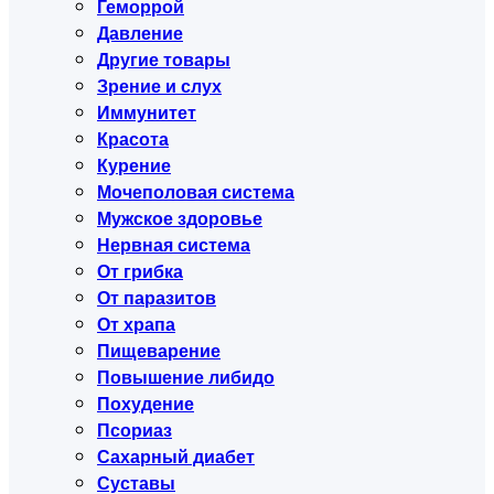
Геморрой
Давление
Другие товары
Зрение и слух
Иммунитет
Красота
Курение
Мочеполовая система
Мужское здоровье
Нервная система
От грибка
От паразитов
От храпа
Пищеварение
Повышение либидо
Похудение
Псориаз
Сахарный диабет
Суставы