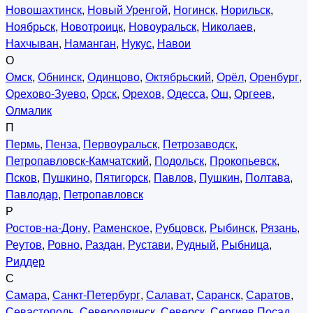
Новошахтинск
,
Новый Уренгой
,
Ногинск
,
Норильск
,
Ноябрьск
,
Новотроицк
,
Новоуральск
,
Николаев
,
Нахчыван
,
Наманган
,
Нукус
,
Навои
О
Омск
,
Обнинск
,
Одинцово
,
Октябрьский
,
Орёл
,
Оренбург
,
Орехово-Зуево
,
Орск
,
Орехов
,
Одесса
,
Ош
,
Оргеев
,
Олмалик
П
Пермь
,
Пенза
,
Первоуральск
,
Петрозаводск
,
Петропавловск-Камчатский
,
Подольск
,
Прокопьевск
,
Псков
,
Пушкино
,
Пятигорск
,
Павлов
,
Пушкин
,
Полтава
,
Павлодар
,
Петропавловск
Р
Ростов-на-Дону
,
Раменское
,
Рубцовск
,
Рыбинск
,
Рязань
,
Реутов
,
Ровно
,
Раздан
,
Рустави
,
Рудный
,
Рыбница
,
Риддер
С
Самара
,
Санкт-Петербург
,
Салават
,
Саранск
,
Саратов
,
Севастополь
,
Северодвинск
,
Северск
,
Сергиев Посад
,