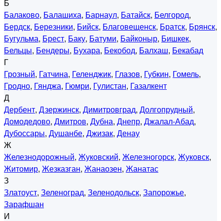
Б
Балаково
,
Балашиха
,
Барнаул
,
Батайск
,
Белгород
,
Бердск
,
Березники
,
Бийск
,
Благовещенск
,
Братск
,
Брянск
,
Бугульма
,
Брест
,
Баку
,
Батуми
,
Байконыр
,
Бишкек
,
Бельцы
,
Бендеры
,
Бухара
,
Бекобод
,
Балхаш
,
Бекабад
Г
Грозный
,
Гатчина
,
Геленджик
,
Глазов
,
Губкин
,
Гомель
,
Гродно
,
Гянджа
,
Гюмри
,
Гулистан
,
Газалкент
Д
Дербент
,
Дзержинск
,
Димитровград
,
Долгопрудный
,
Домодедово
,
Дмитров
,
Дубна
,
Днепр
,
Джалал-Абад
,
Дубоссары
,
Душанбе
,
Джизак
,
Денау
Ж
Железнодорожный
,
Жуковский
,
Железногорск
,
Жуковск
,
Житомир
,
Жезказган
,
Жанаозен
,
Жанатас
З
Златоуст
,
Зеленоград
,
Зеленодольск
,
Запорожье
,
Зарафшан
И