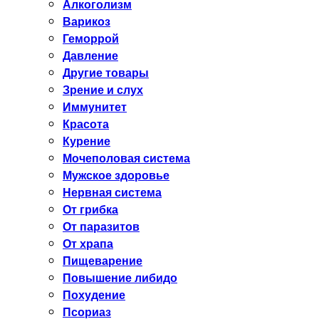
Алкоголизм
Варикоз
Геморрой
Давление
Другие товары
Зрение и слух
Иммунитет
Красота
Курение
Мочеполовая система
Мужское здоровье
Нервная система
От грибка
От паразитов
От храпа
Пищеварение
Повышение либидо
Похудение
Псориаз