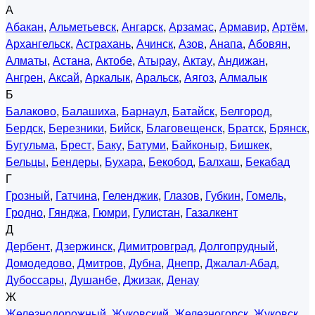
А
Абакан
,
Альметьевск
,
Ангарск
,
Арзамас
,
Армавир
,
Артём
,
Архангельск
,
Астрахань
,
Ачинск
,
Азов
,
Анапа
,
Абовян
,
Алматы
,
Астана
,
Актобе
,
Атырау
,
Актау
,
Андижан
,
Ангрен
,
Аксай
,
Аркалык
,
Аральск
,
Аягоз
,
Алмалык
Б
Балаково
,
Балашиха
,
Барнаул
,
Батайск
,
Белгород
,
Бердск
,
Березники
,
Бийск
,
Благовещенск
,
Братск
,
Брянск
,
Бугульма
,
Брест
,
Баку
,
Батуми
,
Байконыр
,
Бишкек
,
Бельцы
,
Бендеры
,
Бухара
,
Бекобод
,
Балхаш
,
Бекабад
Г
Грозный
,
Гатчина
,
Геленджик
,
Глазов
,
Губкин
,
Гомель
,
Гродно
,
Гянджа
,
Гюмри
,
Гулистан
,
Газалкент
Д
Дербент
,
Дзержинск
,
Димитровград
,
Долгопрудный
,
Домодедово
,
Дмитров
,
Дубна
,
Днепр
,
Джалал-Абад
,
Дубоссары
,
Душанбе
,
Джизак
,
Денау
Ж
Железнодорожный
,
Жуковский
,
Железногорск
,
Жуковск
,