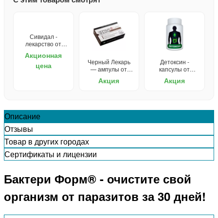
Сивидал -
лекарство от
запора
Акционная
Черный Лекарь
Детоксин -
цена
— ампулы от
капсулы от
паразитов
паразитов
Акция
Акция
Описание
Отзывы
Товар в других городах
Сертификаты и лицензии
Бактери Форм® - очистите свой
организм от паразитов за 30 дней!