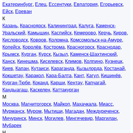
Екатеринбург
,
Елец
,
Ессентуки
,
Евпатория
,
Егорьевск
,
Ейск
,
Ереван
К
Казань
,
Красноярск
,
Калининград
,
Калуга
,
Каменск-
Уральский
,
Камышин
,
Каспийск
,
Кемерово
,
Керчь
,
Киров
,
Кисловодск
,
Ковров
,
Коломна
,
Комсомольск-на-Амуре
,
Копейск
,
Королёв
,
Кострома
,
Красногорск
,
Краснодар
,
Крымск
,
Курган
,
Курск
,
Кызыл
,
Каменск-Шахтинский
,
Канск
,
Кинешма
,
Киселевск
,
Климов
,
Колпино
,
Кузнецк
,
Киев
,
Капан
,
Кутаиси
,
Караганда
,
Кызылорда
,
Костанай
,
Кокшетау
,
Каракол
,
Кара-Балта
,
Кант
,
Кагул
,
Кишинёв
,
Курган-Тюбе
,
Коканд
,
Карши
,
Кентау
,
Капчагай
,
Кандыагаш
,
Каскелен
,
Каттакурган
М
Москва
,
Магнитогорск
,
Майкоп
,
Махачкала
,
Миасс
,
Мурманск
,
Муром
,
Мытищи
,
Магадан
,
Междуреченск
,
Мичуринск
,
Минск
,
Могилев
,
Мингячевир
,
Маргилан
,
Мубарек
Н