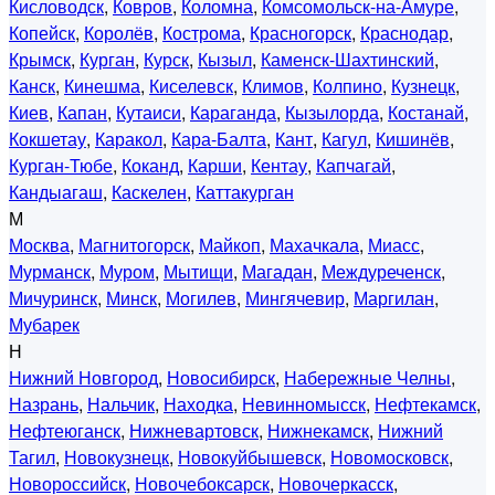
Кисловодск
,
Ковров
,
Коломна
,
Комсомольск-на-Амуре
,
Копейск
,
Королёв
,
Кострома
,
Красногорск
,
Краснодар
,
Крымск
,
Курган
,
Курск
,
Кызыл
,
Каменск-Шахтинский
,
Канск
,
Кинешма
,
Киселевск
,
Климов
,
Колпино
,
Кузнецк
,
Киев
,
Капан
,
Кутаиси
,
Караганда
,
Кызылорда
,
Костанай
,
Кокшетау
,
Каракол
,
Кара-Балта
,
Кант
,
Кагул
,
Кишинёв
,
Курган-Тюбе
,
Коканд
,
Карши
,
Кентау
,
Капчагай
,
Кандыагаш
,
Каскелен
,
Каттакурган
М
Москва
,
Магнитогорск
,
Майкоп
,
Махачкала
,
Миасс
,
Мурманск
,
Муром
,
Мытищи
,
Магадан
,
Междуреченск
,
Мичуринск
,
Минск
,
Могилев
,
Мингячевир
,
Маргилан
,
Мубарек
Н
Нижний Новгород
,
Новосибирск
,
Набережные Челны
,
Назрань
,
Нальчик
,
Находка
,
Невинномысск
,
Нефтекамск
,
Нефтеюганск
,
Нижневартовск
,
Нижнекамск
,
Нижний
Тагил
,
Новокузнецк
,
Новокуйбышевск
,
Новомосковск
,
Новороссийск
,
Новочебоксарск
,
Новочеркасск
,