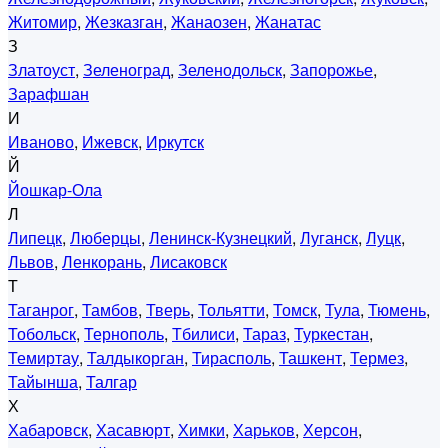
Житомир
,
Жезказган
,
Жанаозен
,
Жанатас
З
Златоуст
,
Зеленоград
,
Зеленодольск
,
Запорожье
,
Зарафшан
И
Иваново
,
Ижевск
,
Иркутск
Й
Йошкар-Ола
Л
Липецк
,
Люберцы
,
Ленинск-Кузнецкий
,
Луганск
,
Луцк
,
Львов
,
Ленкорань
,
Лисаковск
Т
Таганрог
,
Тамбов
,
Тверь
,
Тольятти
,
Томск
,
Тула
,
Тюмень
,
Тобольск
,
Тернополь
,
Тбилиси
,
Тараз
,
Туркестан
,
Темиртау
,
Талдыкорган
,
Тирасполь
,
Ташкент
,
Термез
,
Тайынша
,
Талгар
Х
Хабаровск
,
Хасавюрт
,
Химки
,
Харьков
,
Херсон
,