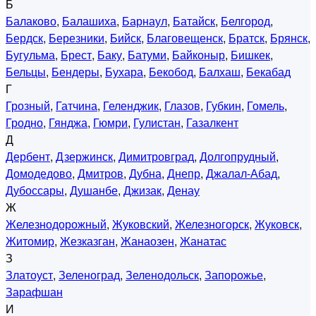
Б
Балаково
,
Балашиха
,
Барнаул
,
Батайск
,
Белгород
,
Бердск
,
Березники
,
Бийск
,
Благовещенск
,
Братск
,
Брянск
,
Бугульма
,
Брест
,
Баку
,
Батуми
,
Байконыр
,
Бишкек
,
Бельцы
,
Бендеры
,
Бухара
,
Бекобод
,
Балхаш
,
Бекабад
Г
Грозный
,
Гатчина
,
Геленджик
,
Глазов
,
Губкин
,
Гомель
,
Гродно
,
Гянджа
,
Гюмри
,
Гулистан
,
Газалкент
Д
Дербент
,
Дзержинск
,
Димитровград
,
Долгопрудный
,
Домодедово
,
Дмитров
,
Дубна
,
Днепр
,
Джалал-Абад
,
Дубоссары
,
Душанбе
,
Джизак
,
Денау
Ж
Железнодорожный
,
Жуковский
,
Железногорск
,
Жуковск
,
Житомир
,
Жезказган
,
Жанаозен
,
Жанатас
З
Златоуст
,
Зеленоград
,
Зеленодольск
,
Запорожье
,
Зарафшан
И