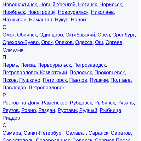
Новошахтинск
,
Новый Уренгой
,
Ногинск
,
Норильск
,
Ноябрьск
,
Новотроицк
,
Новоуральск
,
Николаев
,
Нахчыван
,
Наманган
,
Нукус
,
Навои
О
Омск
,
Обнинск
,
Одинцово
,
Октябрьский
,
Орёл
,
Оренбург
,
Орехово-Зуево
,
Орск
,
Орехов
,
Одесса
,
Ош
,
Оргеев
,
Олмалик
П
Пермь
,
Пенза
,
Первоуральск
,
Петрозаводск
,
Петропавловск-Камчатский
,
Подольск
,
Прокопьевск
,
Псков
,
Пушкино
,
Пятигорск
,
Павлов
,
Пушкин
,
Полтава
,
Павлодар
,
Петропавловск
Р
Ростов-на-Дону
,
Раменское
,
Рубцовск
,
Рыбинск
,
Рязань
,
Реутов
,
Ровно
,
Раздан
,
Рустави
,
Рудный
,
Рыбница
,
Риддер
С
Самара
,
Санкт-Петербург
,
Салават
,
Саранск
,
Саратов
,
Севастополь
,
Северодвинск
,
Северск
,
Сергиев Посад
,