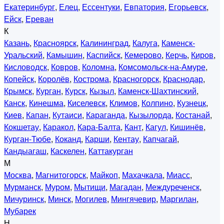
Екатеринбург
,
Елец
,
Ессентуки
,
Евпатория
,
Егорьевск
,
Ейск
,
Ереван
К
Казань
,
Красноярск
,
Калининград
,
Калуга
,
Каменск-
Уральский
,
Камышин
,
Каспийск
,
Кемерово
,
Керчь
,
Киров
,
Кисловодск
,
Ковров
,
Коломна
,
Комсомольск-на-Амуре
,
Копейск
,
Королёв
,
Кострома
,
Красногорск
,
Краснодар
,
Крымск
,
Курган
,
Курск
,
Кызыл
,
Каменск-Шахтинский
,
Канск
,
Кинешма
,
Киселевск
,
Климов
,
Колпино
,
Кузнецк
,
Киев
,
Капан
,
Кутаиси
,
Караганда
,
Кызылорда
,
Костанай
,
Кокшетау
,
Каракол
,
Кара-Балта
,
Кант
,
Кагул
,
Кишинёв
,
Курган-Тюбе
,
Коканд
,
Карши
,
Кентау
,
Капчагай
,
Кандыагаш
,
Каскелен
,
Каттакурган
М
Москва
,
Магнитогорск
,
Майкоп
,
Махачкала
,
Миасс
,
Мурманск
,
Муром
,
Мытищи
,
Магадан
,
Междуреченск
,
Мичуринск
,
Минск
,
Могилев
,
Мингячевир
,
Маргилан
,
Мубарек
Н