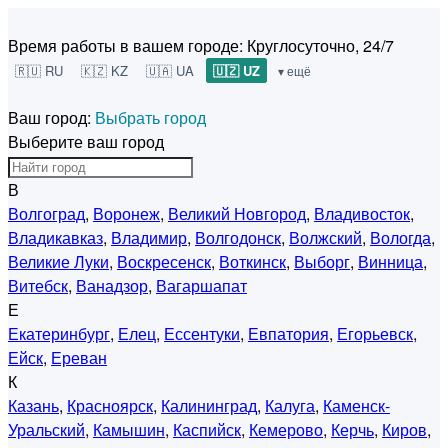
Время работы в вашем городе:
Круглосуточно, 24/7
🇷🇺 RU
🇰🇿 KZ
🇺🇦 UA
🇺🇿 UZ
▾ ещё
Ваш город:
Выбрать город
Выберите ваш город
В
Волгоград
,
Воронеж
,
Великий Новгород
,
Владивосток
,
Владикавказ
,
Владимир
,
Волгодонск
,
Волжский
,
Вологда
,
Великие Луки
,
Воскресенск
,
Воткинск
,
Выборг
,
Винница
,
Витебск
,
Ванадзор
,
Вагаршапат
Е
Екатеринбург
,
Елец
,
Ессентуки
,
Евпатория
,
Егорьевск
,
Ейск
,
Ереван
К
Казань
,
Красноярск
,
Калининград
,
Калуга
,
Каменск-
Уральский
,
Камышин
,
Каспийск
,
Кемерово
,
Керчь
,
Киров
,