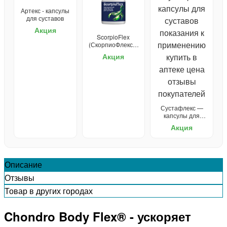
Артекс - капсулы
для суставов
Акция
ScorpioFlex
(СкорпиоФлекс) -
крем для
Акция
суставов
Сустафлекс —
капсулы для
суставов
Акция
Описание
Отзывы
Товар в других городах
Chondro Body Flex® - ускоряет