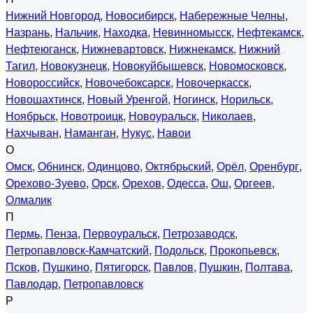
Нижний Новгород
,
Новосибирск
,
Набережные Челны
,
Назрань
,
Нальчик
,
Находка
,
Невинномысск
,
Нефтекамск
,
Нефтеюганск
,
Нижневартовск
,
Нижнекамск
,
Нижний
Тагил
,
Новокузнецк
,
Новокуйбышевск
,
Новомосковск
,
Новороссийск
,
Новочебоксарск
,
Новочеркасск
,
Новошахтинск
,
Новый Уренгой
,
Ногинск
,
Норильск
,
Ноябрьск
,
Новотроицк
,
Новоуральск
,
Николаев
,
Нахчыван
,
Наманган
,
Нукус
,
Навои
О
Омск
,
Обнинск
,
Одинцово
,
Октябрьский
,
Орёл
,
Оренбург
,
Орехово-Зуево
,
Орск
,
Орехов
,
Одесса
,
Ош
,
Оргеев
,
Олмалик
П
Пермь
,
Пенза
,
Первоуральск
,
Петрозаводск
,
Петропавловск-Камчатский
,
Подольск
,
Прокопьевск
,
Псков
,
Пушкино
,
Пятигорск
,
Павлов
,
Пушкин
,
Полтава
,
Павлодар
,
Петропавловск
Р