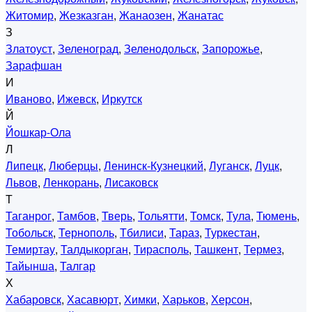
Житомир
,
Жезказган
,
Жанаозен
,
Жанатас
З
Златоуст
,
Зеленоград
,
Зеленодольск
,
Запорожье
,
Зарафшан
И
Иваново
,
Ижевск
,
Иркутск
Й
Йошкар-Ола
Л
Липецк
,
Люберцы
,
Ленинск-Кузнецкий
,
Луганск
,
Луцк
,
Львов
,
Ленкорань
,
Лисаковск
Т
Таганрог
,
Тамбов
,
Тверь
,
Тольятти
,
Томск
,
Тула
,
Тюмень
,
Тобольск
,
Тернополь
,
Тбилиси
,
Тараз
,
Туркестан
,
Темиртау
,
Талдыкорган
,
Тирасполь
,
Ташкент
,
Термез
,
Тайынша
,
Талгар
Х
Хабаровск
,
Хасавюрт
,
Химки
,
Харьков
,
Херсон
,