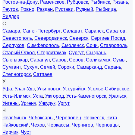
Ростов-на-Дону
,
Раменское
,
Рубцовск
,
Рыбинск
,
Рязань
,
Реутов
,
Ровно
,
Раздан
,
Рустави
,
Рудный
,
Рыбница
,
Риддер
С
Самара
,
Санкт-Петербург
,
Салават
,
Саранск
,
Саратов
,
Севастополь
,
Северодвинск
,
Северск
,
Сергиев Посад
,
Серпухов
,
Симферополь
,
Смоленск
,
Сочи
,
Ставрополь
,
Старый Оскол
,
Стерлитамак
,
Сургут
,
Сызрань
,
Сыктывкар
,
Сарапул
,
Саров
,
Серов
,
Соликамск
,
Сумы
,
Сумгаит
,
Сухум
,
Семей
,
Сороки
,
Самарканд
,
Сарань
,
Степногорск
,
Сатпаев
У
Уфа
,
Улан-Удэ
,
Ульяновск
,
Уссурийск
,
Усолье-Сибирское
,
Усть-Илимск
,
Ухта
,
Ужгород
,
Усть-Каменогорск
,
Уральск
,
Унгены
,
Ургенч
,
Учкудук
,
Ургут
Ч
Челябинск
,
Чебоксары
,
Череповец
,
Черкесск
,
Чита
,
Чайковский
,
Чехов
,
Черкассы
,
Чернигов
,
Черновцы
,
Чирчик
,
Чуст