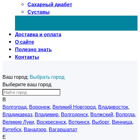
Сахарный диабет
Суставы
Доставка и оплата
О сайте
Полезно знать
Контакты
Ваш город:
Выбрать город
Выберите ваш город
В
Волгоград
,
Воронеж
,
Великий Новгород
,
Владивосток
,
Владикавказ
,
Владимир
,
Волгодонск
,
Волжский
,
Вологда
,
Великие Луки
,
Воскресенск
,
Воткинск
,
Выборг
,
Винница
,
Витебск
,
Ванадзор
,
Вагаршапат
Е