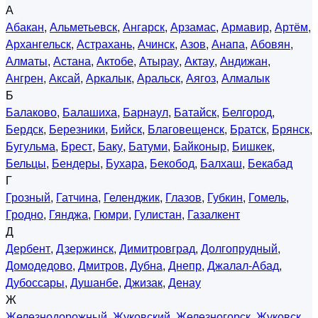
А
Абакан
,
Альметьевск
,
Ангарск
,
Арзамас
,
Армавир
,
Артём
,
Архангельск
,
Астрахань
,
Ачинск
,
Азов
,
Анапа
,
Абовян
,
Алматы
,
Астана
,
Актобе
,
Атырау
,
Актау
,
Андижан
,
Ангрен
,
Аксай
,
Аркалык
,
Аральск
,
Аягоз
,
Алмалык
Б
Балаково
,
Балашиха
,
Барнаул
,
Батайск
,
Белгород
,
Бердск
,
Березники
,
Бийск
,
Благовещенск
,
Братск
,
Брянск
,
Бугульма
,
Брест
,
Баку
,
Батуми
,
Байконыр
,
Бишкек
,
Бельцы
,
Бендеры
,
Бухара
,
Бекобод
,
Балхаш
,
Бекабад
Г
Грозный
,
Гатчина
,
Геленджик
,
Глазов
,
Губкин
,
Гомель
,
Гродно
,
Гянджа
,
Гюмри
,
Гулистан
,
Газалкент
Д
Дербент
,
Дзержинск
,
Димитровград
,
Долгопрудный
,
Домодедово
,
Дмитров
,
Дубна
,
Днепр
,
Джалал-Абад
,
Дубоссары
,
Душанбе
,
Джизак
,
Денау
Ж
Железнодорожный
,
Жуковский
,
Железногорск
,
Жуковск
,