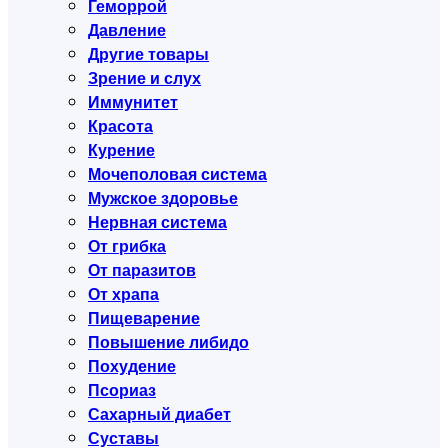
Геморрой
Давление
Другие товары
Зрение и слух
Иммунитет
Красота
Курение
Мочеполовая система
Мужское здоровье
Нервная система
От грибка
От паразитов
От храпа
Пищеварение
Повышение либидо
Похудение
Псориаз
Сахарный диабет
Суставы