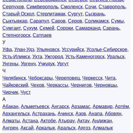
Серпухов
,
Симферополь
,
Смоленск
,
Сочи
,
Ставрополь
,
Старый Оскол
,
Стерлитамак
,
Сургут
,
Сызрань
,
Сыктывкар
,
Сарапул
,
Саров
,
Серов
,
Соликамск
,
Сумы
,
Сумгаит
,
Сухум
,
Семей
,
Сороки
,
Самарканд
,
Сарань
,
Степногорск
,
Сатпаев
У
Уфа
,
Улан-Удэ
,
Ульяновск
,
Уссурийск
,
Усолье-Сибирское
,
Усть-Илимск
,
Ухта
,
Ужгород
,
Усть-Каменогорск
,
Уральск
,
Унгены
,
Ургенч
,
Учкудук
,
Ургут
Ч
Челябинск
,
Чебоксары
,
Череповец
,
Черкесск
,
Чита
,
Чайковский
,
Чехов
,
Черкассы
,
Чернигов
,
Черновцы
,
Чирчик
,
Чуст
А
Абакан
,
Альметьевск
,
Ангарск
,
Арзамас
,
Армавир
,
Артём
,
Архангельск
,
Астрахань
,
Ачинск
,
Азов
,
Анапа
,
Абовян
,
Алматы
,
Астана
,
Актобе
,
Атырау
,
Актау
,
Андижан
,
Ангрен
,
Аксай
,
Аркалык
,
Аральск
,
Аягоз
,
Алмалык