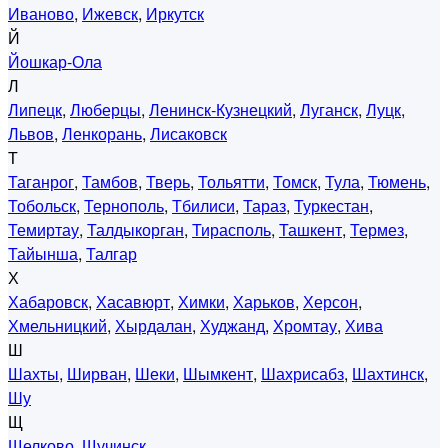
Иваново
,
Ижевск
,
Иркутск
Й
Йошкар-Ола
Л
Липецк
,
Люберцы
,
Ленинск-Кузнецкий
,
Луганск
,
Луцк
,
Львов
,
Ленкорань
,
Лисаковск
Т
Таганрог
,
Тамбов
,
Тверь
,
Тольятти
,
Томск
,
Тула
,
Тюмень
,
Тобольск
,
Тернополь
,
Тбилиси
,
Тараз
,
Туркестан
,
Темиртау
,
Талдыкорган
,
Тирасполь
,
Ташкент
,
Термез
,
Тайынша
,
Талгар
Х
Хабаровск
,
Хасавюрт
,
Химки
,
Харьков
,
Херсон
,
Хмельницкий
,
Хырдалан
,
Худжанд
,
Хромтау
,
Хива
Ш
Шахты
,
Ширван
,
Шеки
,
Шымкент
,
Шахрисабз
,
Шахтинск
,
Шу
Щ
Щелково
,
Щучинск