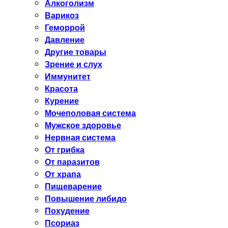
Алкоголизм
Варикоз
Геморрой
Давление
Другие товары
Зрение и слух
Иммунитет
Красота
Курение
Мочеполовая система
Мужское здоровье
Нервная система
От грибка
От паразитов
От храпа
Пищеварение
Повышение либидо
Похудение
Псориаз