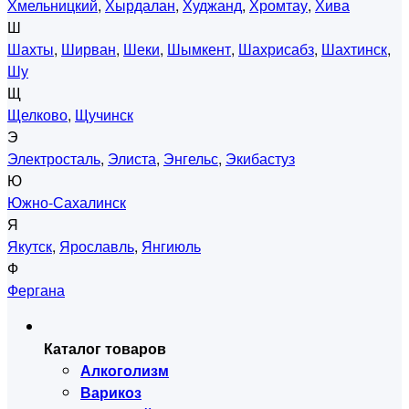
Хмельницкий
,
Хырдалан
,
Худжанд
,
Хромтау
,
Хива
Ш
Шахты
,
Ширван
,
Шеки
,
Шымкент
,
Шахрисабз
,
Шахтинск
,
Шу
Щ
Щелково
,
Щучинск
Э
Электросталь
,
Элиста
,
Энгельс
,
Экибастуз
Ю
Южно-Сахалинск
Я
Якутск
,
Ярославль
,
Янгиюль
Ф
Фергана
Каталог товаров
Алкоголизм
Варикоз