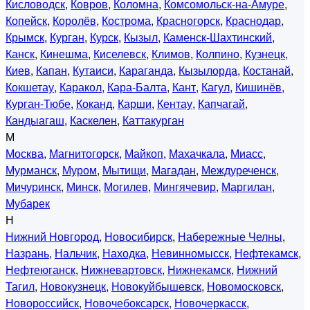
Кисловодск
,
Ковров
,
Коломна
,
Комсомольск-на-Амуре
,
Копейск
,
Королёв
,
Кострома
,
Красногорск
,
Краснодар
,
Крымск
,
Курган
,
Курск
,
Кызыл
,
Каменск-Шахтинский
,
Канск
,
Кинешма
,
Киселевск
,
Климов
,
Колпино
,
Кузнецк
,
Киев
,
Капан
,
Кутаиси
,
Караганда
,
Кызылорда
,
Костанай
,
Кокшетау
,
Каракол
,
Кара-Балта
,
Кант
,
Кагул
,
Кишинёв
,
Курган-Тюбе
,
Коканд
,
Карши
,
Кентау
,
Капчагай
,
Кандыагаш
,
Каскелен
,
Каттакурган
М
Москва
,
Магнитогорск
,
Майкоп
,
Махачкала
,
Миасс
,
Мурманск
,
Муром
,
Мытищи
,
Магадан
,
Междуреченск
,
Мичуринск
,
Минск
,
Могилев
,
Мингячевир
,
Маргилан
,
Мубарек
Н
Нижний Новгород
,
Новосибирск
,
Набережные Челны
,
Назрань
,
Нальчик
,
Находка
,
Невинномысск
,
Нефтекамск
,
Нефтеюганск
,
Нижневартовск
,
Нижнекамск
,
Нижний
Тагил
,
Новокузнецк
,
Новокуйбышевск
,
Новомосковск
,
Новороссийск
,
Новочебоксарск
,
Новочеркасск
,