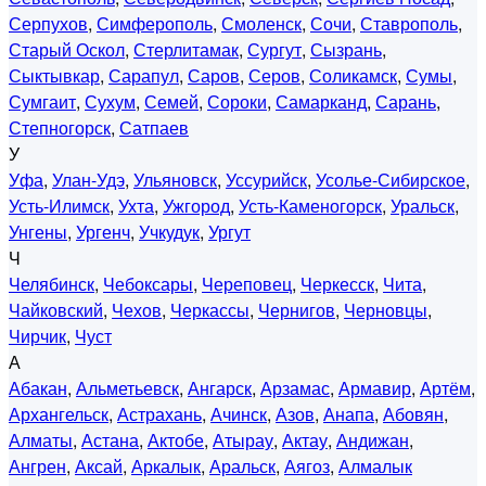
Серпухов
,
Симферополь
,
Смоленск
,
Сочи
,
Ставрополь
,
Старый Оскол
,
Стерлитамак
,
Сургут
,
Сызрань
,
Сыктывкар
,
Сарапул
,
Саров
,
Серов
,
Соликамск
,
Сумы
,
Сумгаит
,
Сухум
,
Семей
,
Сороки
,
Самарканд
,
Сарань
,
Степногорск
,
Сатпаев
У
Уфа
,
Улан-Удэ
,
Ульяновск
,
Уссурийск
,
Усолье-Сибирское
,
Усть-Илимск
,
Ухта
,
Ужгород
,
Усть-Каменогорск
,
Уральск
,
Унгены
,
Ургенч
,
Учкудук
,
Ургут
Ч
Челябинск
,
Чебоксары
,
Череповец
,
Черкесск
,
Чита
,
Чайковский
,
Чехов
,
Черкассы
,
Чернигов
,
Черновцы
,
Чирчик
,
Чуст
А
Абакан
,
Альметьевск
,
Ангарск
,
Арзамас
,
Армавир
,
Артём
,
Архангельск
,
Астрахань
,
Ачинск
,
Азов
,
Анапа
,
Абовян
,
Алматы
,
Астана
,
Актобе
,
Атырау
,
Актау
,
Андижан
,
Ангрен
,
Аксай
,
Аркалык
,
Аральск
,
Аягоз
,
Алмалык