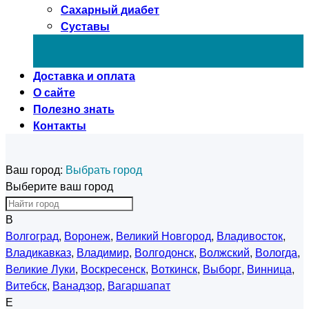
Сахарный диабет
Суставы
Доставка и оплата
О сайте
Полезно знать
Контакты
Ваш город:
Выбрать город
Выберите ваш город
В
Волгоград
,
Воронеж
,
Великий Новгород
,
Владивосток
,
Владикавказ
,
Владимир
,
Волгодонск
,
Волжский
,
Вологда
,
Великие Луки
,
Воскресенск
,
Воткинск
,
Выборг
,
Винница
,
Витебск
,
Ванадзор
,
Вагаршапат
Е