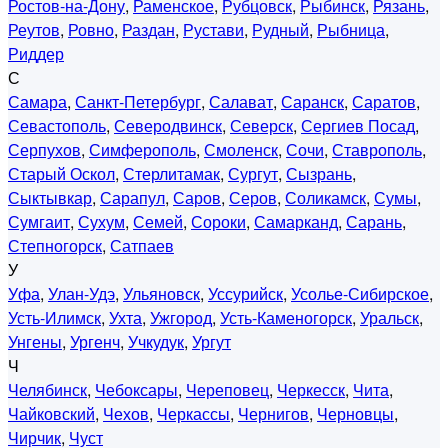
Ростов-на-Дону
,
Раменское
,
Рубцовск
,
Рыбинск
,
Рязань
,
Реутов
,
Ровно
,
Раздан
,
Рустави
,
Рудный
,
Рыбница
,
Риддер
С
Самара
,
Санкт-Петербург
,
Салават
,
Саранск
,
Саратов
,
Севастополь
,
Северодвинск
,
Северск
,
Сергиев Посад
,
Серпухов
,
Симферополь
,
Смоленск
,
Сочи
,
Ставрополь
,
Старый Оскол
,
Стерлитамак
,
Сургут
,
Сызрань
,
Сыктывкар
,
Сарапул
,
Саров
,
Серов
,
Соликамск
,
Сумы
,
Сумгаит
,
Сухум
,
Семей
,
Сороки
,
Самарканд
,
Сарань
,
Степногорск
,
Сатпаев
У
Уфа
,
Улан-Удэ
,
Ульяновск
,
Уссурийск
,
Усолье-Сибирское
,
Усть-Илимск
,
Ухта
,
Ужгород
,
Усть-Каменогорск
,
Уральск
,
Унгены
,
Ургенч
,
Учкудук
,
Ургут
Ч
Челябинск
,
Чебоксары
,
Череповец
,
Черкесск
,
Чита
,
Чайковский
,
Чехов
,
Черкассы
,
Чернигов
,
Черновцы
,
Чирчик
,
Чуст