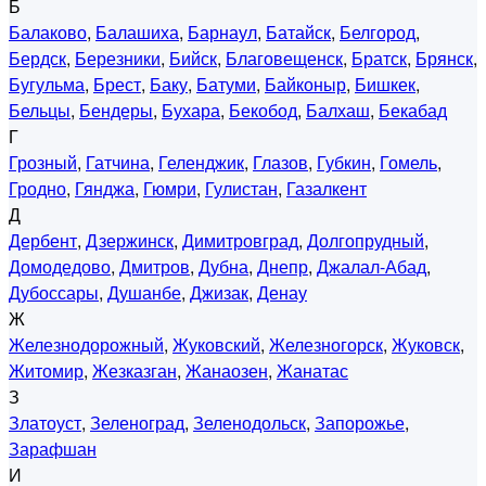
Б
Балаково
,
Балашиха
,
Барнаул
,
Батайск
,
Белгород
,
Бердск
,
Березники
,
Бийск
,
Благовещенск
,
Братск
,
Брянск
,
Бугульма
,
Брест
,
Баку
,
Батуми
,
Байконыр
,
Бишкек
,
Бельцы
,
Бендеры
,
Бухара
,
Бекобод
,
Балхаш
,
Бекабад
Г
Грозный
,
Гатчина
,
Геленджик
,
Глазов
,
Губкин
,
Гомель
,
Гродно
,
Гянджа
,
Гюмри
,
Гулистан
,
Газалкент
Д
Дербент
,
Дзержинск
,
Димитровград
,
Долгопрудный
,
Домодедово
,
Дмитров
,
Дубна
,
Днепр
,
Джалал-Абад
,
Дубоссары
,
Душанбе
,
Джизак
,
Денау
Ж
Железнодорожный
,
Жуковский
,
Железногорск
,
Жуковск
,
Житомир
,
Жезказган
,
Жанаозен
,
Жанатас
З
Златоуст
,
Зеленоград
,
Зеленодольск
,
Запорожье
,
Зарафшан
И