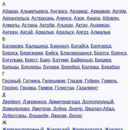
А
Абакан
,
Альметьевск
,
Ангарск
,
Арзамас
,
Армавир
,
Артём
,
Архангельск
,
Астрахань
,
Ачинск
,
Азов
,
Анапа
,
Абовян
,
Алматы
,
Астана
,
Актобе
,
Атырау
,
Актау
,
Андижан
,
Ангрен
,
Аксай
,
Аркалык
,
Аральск
,
Аягоз
,
Алмалык
Б
Балаково
,
Балашиха
,
Барнаул
,
Батайск
,
Белгород
,
Бердск
,
Березники
,
Бийск
,
Благовещенск
,
Братск
,
Брянск
,
Бугульма
,
Брест
,
Баку
,
Батуми
,
Байконыр
,
Бишкек
,
Бельцы
,
Бендеры
,
Бухара
,
Бекобод
,
Балхаш
,
Бекабад
Г
Грозный
,
Гатчина
,
Геленджик
,
Глазов
,
Губкин
,
Гомель
,
Гродно
,
Гянджа
,
Гюмри
,
Гулистан
,
Газалкент
Д
Дербент
,
Дзержинск
,
Димитровград
,
Долгопрудный
,
Домодедово
,
Дмитров
,
Дубна
,
Днепр
,
Джалал-Абад
,
Дубоссары
,
Душанбе
,
Джизак
,
Денау
Ж
Железнодорожный
,
Жуковский
,
Железногорск
,
Жуковск
,