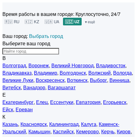
Время работы в вашем городе:
Круглосуточно, 24/7
🇷🇺 RU
🇰🇿 KZ
🇺🇦 UA
🇺🇿 UZ
▾ ещё
Ваш город:
Выбрать город
Выберите ваш город
В
Волгоград
,
Воронеж
,
Великий Новгород
,
Владивосток
,
Владикавказ
,
Владимир
,
Волгодонск
,
Волжский
,
Вологда
,
Великие Луки
,
Воскресенск
,
Воткинск
,
Выборг
,
Винница
,
Витебск
,
Ванадзор
,
Вагаршапат
Е
Екатеринбург
,
Елец
,
Ессентуки
,
Евпатория
,
Егорьевск
,
Ейск
,
Ереван
К
Казань
,
Красноярск
,
Калининград
,
Калуга
,
Каменск-
Уральский
,
Камышин
,
Каспийск
,
Кемерово
,
Керчь
,
Киров
,