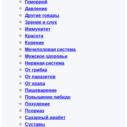
Геморрой
Давление
Другие товары
Зрение и слух
Иммунитет
Красота
Курение
Мочеполовая система
Мужское здоровье
Нервная система
От грибка
От паразитов
От храпа
Пищеварение
Повышение либидо
Похудение
Псориаз
Сахарный диабет
Суставы