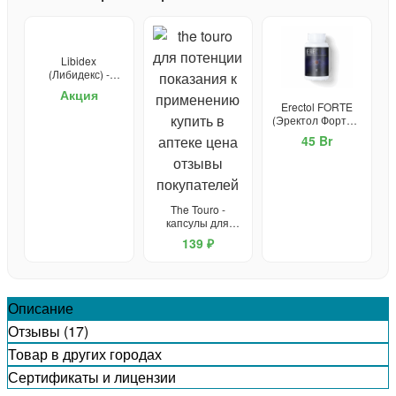
Libidex
(Либидекс) -
капсулы от
Акция
простатита и для
Erectol FORTE
потенции
(Эректол Форте) -
средство для
45 Br
потенции
The Touro -
капсулы для
потенции
139 ₽
Описание
Отзывы (17)
Товар в других городах
Сертификаты и лицензии