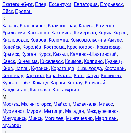
Екатеринбург
,
Елец
,
Ессентуки
,
Евпатория
,
Егорьевск
,
Ейск
,
Ереван
К
Казань
,
Красноярск
,
Калининград
,
Калуга
,
Каменск-
Уральский
,
Камышин
,
Каспийск
,
Кемерово
,
Керчь
,
Киров
,
Кисловодск
,
Ковров
,
Коломна
,
Комсомольск-на-Амуре
,
Копейск
,
Королёв
,
Кострома
,
Красногорск
,
Краснодар
,
Крымск
,
Курган
,
Курск
,
Кызыл
,
Каменск-Шахтинский
,
Канск
,
Кинешма
,
Киселевск
,
Климов
,
Колпино
,
Кузнецк
,
Киев
,
Капан
,
Кутаиси
,
Караганда
,
Кызылорда
,
Костанай
,
Кокшетау
,
Каракол
,
Кара-Балта
,
Кант
,
Кагул
,
Кишинёв
,
Курган-Тюбе
,
Коканд
,
Карши
,
Кентау
,
Капчагай
,
Кандыагаш
,
Каскелен
,
Каттакурган
М
Москва
,
Магнитогорск
,
Майкоп
,
Махачкала
,
Миасс
,
Мурманск
,
Муром
,
Мытищи
,
Магадан
,
Междуреченск
,
Мичуринск
,
Минск
,
Могилев
,
Мингячевир
,
Маргилан
,
Мубарек
Н