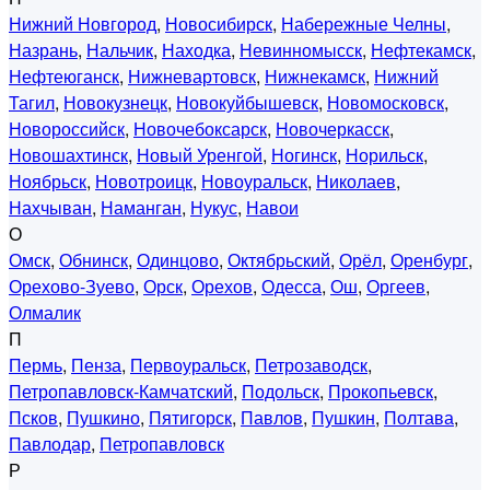
Нижний Новгород
,
Новосибирск
,
Набережные Челны
,
Назрань
,
Нальчик
,
Находка
,
Невинномысск
,
Нефтекамск
,
Нефтеюганск
,
Нижневартовск
,
Нижнекамск
,
Нижний
Тагил
,
Новокузнецк
,
Новокуйбышевск
,
Новомосковск
,
Новороссийск
,
Новочебоксарск
,
Новочеркасск
,
Новошахтинск
,
Новый Уренгой
,
Ногинск
,
Норильск
,
Ноябрьск
,
Новотроицк
,
Новоуральск
,
Николаев
,
Нахчыван
,
Наманган
,
Нукус
,
Навои
О
Омск
,
Обнинск
,
Одинцово
,
Октябрьский
,
Орёл
,
Оренбург
,
Орехово-Зуево
,
Орск
,
Орехов
,
Одесса
,
Ош
,
Оргеев
,
Олмалик
П
Пермь
,
Пенза
,
Первоуральск
,
Петрозаводск
,
Петропавловск-Камчатский
,
Подольск
,
Прокопьевск
,
Псков
,
Пушкино
,
Пятигорск
,
Павлов
,
Пушкин
,
Полтава
,
Павлодар
,
Петропавловск
Р