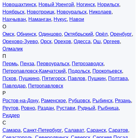
Новошахтинск
,
Новый Уренгой
,
Ногинск
,
Норильск
,
Ноябрьск
,
Новотроицк
,
Новоуральск
,
Николаев
,
Нахчыван
,
Наманган
,
Нукус
,
Навои
О
Омск
,
Обнинск
,
Одинцово
,
Октябрьский
,
Орёл
,
Оренбург
,
Орехово-Зуево
,
Орск
,
Орехов
,
Одесса
,
Ош
,
Оргеев
,
Олмалик
П
Пермь
,
Пенза
,
Первоуральск
,
Петрозаводск
,
Петропавловск-Камчатский
,
Подольск
,
Прокопьевск
,
Псков
,
Пушкино
,
Пятигорск
,
Павлов
,
Пушкин
,
Полтава
,
Павлодар
,
Петропавловск
Р
Ростов-на-Дону
,
Раменское
,
Рубцовск
,
Рыбинск
,
Рязань
,
Реутов
,
Ровно
,
Раздан
,
Рустави
,
Рудный
,
Рыбница
,
Риддер
С
Самара
,
Санкт-Петербург
,
Салават
,
Саранск
,
Саратов
,
Севастополь
,
Северодвинск
,
Северск
,
Сергиев Посад
,