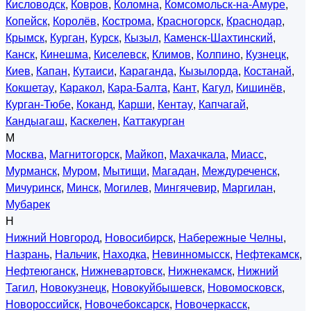
Кисловодск
,
Ковров
,
Коломна
,
Комсомольск-на-Амуре
,
Копейск
,
Королёв
,
Кострома
,
Красногорск
,
Краснодар
,
Крымск
,
Курган
,
Курск
,
Кызыл
,
Каменск-Шахтинский
,
Канск
,
Кинешма
,
Киселевск
,
Климов
,
Колпино
,
Кузнецк
,
Киев
,
Капан
,
Кутаиси
,
Караганда
,
Кызылорда
,
Костанай
,
Кокшетау
,
Каракол
,
Кара-Балта
,
Кант
,
Кагул
,
Кишинёв
,
Курган-Тюбе
,
Коканд
,
Карши
,
Кентау
,
Капчагай
,
Кандыагаш
,
Каскелен
,
Каттакурган
М
Москва
,
Магнитогорск
,
Майкоп
,
Махачкала
,
Миасс
,
Мурманск
,
Муром
,
Мытищи
,
Магадан
,
Междуреченск
,
Мичуринск
,
Минск
,
Могилев
,
Мингячевир
,
Маргилан
,
Мубарек
Н
Нижний Новгород
,
Новосибирск
,
Набережные Челны
,
Назрань
,
Нальчик
,
Находка
,
Невинномысск
,
Нефтекамск
,
Нефтеюганск
,
Нижневартовск
,
Нижнекамск
,
Нижний
Тагил
,
Новокузнецк
,
Новокуйбышевск
,
Новомосковск
,
Новороссийск
,
Новочебоксарск
,
Новочеркасск
,