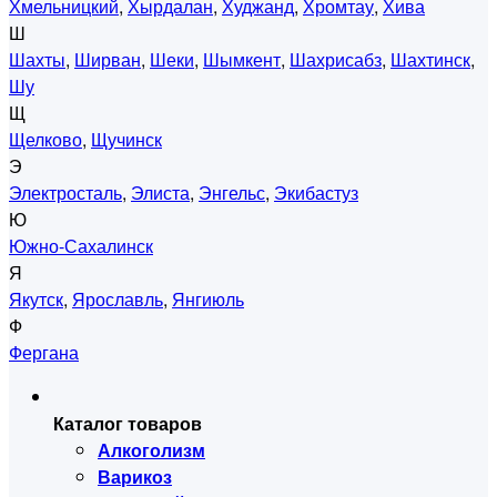
Хмельницкий
,
Хырдалан
,
Худжанд
,
Хромтау
,
Хива
Ш
Шахты
,
Ширван
,
Шеки
,
Шымкент
,
Шахрисабз
,
Шахтинск
,
Шу
Щ
Щелково
,
Щучинск
Э
Электросталь
,
Элиста
,
Энгельс
,
Экибастуз
Ю
Южно-Сахалинск
Я
Якутск
,
Ярославль
,
Янгиюль
Ф
Фергана
Каталог товаров
Алкоголизм
Варикоз