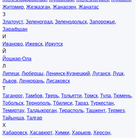
Житомир
,
Жезказган
,
Жанаозен
,
Жанатас
З
Златоуст
,
Зеленоград
,
Зеленодольск
,
Запорожье
,
Зарафшан
И
Иваново
,
Ижевск
,
Иркутск
Й
Йошкар-Ола
Л
Липецк
,
Люберцы
,
Ленинск-Кузнецкий
,
Луганск
,
Луцк
,
Львов
,
Ленкорань
,
Лисаковск
Т
Таганрог
,
Тамбов
,
Тверь
,
Тольятти
,
Томск
,
Тула
,
Тюмень
,
Тобольск
,
Тернополь
,
Тбилиси
,
Тараз
,
Туркестан
,
Темиртау
,
Талдыкорган
,
Тирасполь
,
Ташкент
,
Термез
,
Тайынша
,
Талгар
Х
Хабаровск
,
Хасавюрт
,
Химки
,
Харьков
,
Херсон
,