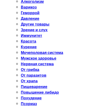
Алкоголизм
Варикоз
Геморрой
Давление
Другие товары
Зрение и слух
Иммунитет
Красота
Курение
Мочеполовая система
Мужское здоровье
Нервная система
От грибка
От паразитов
От храпа
Пищеварение
Повышение либидо
Похудение
Псориаз