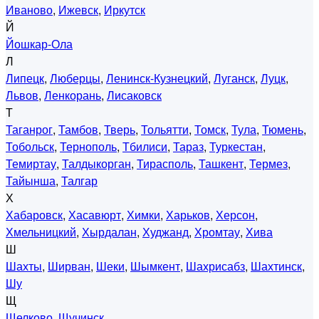
Иваново
,
Ижевск
,
Иркутск
Й
Йошкар-Ола
Л
Липецк
,
Люберцы
,
Ленинск-Кузнецкий
,
Луганск
,
Луцк
,
Львов
,
Ленкорань
,
Лисаковск
Т
Таганрог
,
Тамбов
,
Тверь
,
Тольятти
,
Томск
,
Тула
,
Тюмень
,
Тобольск
,
Тернополь
,
Тбилиси
,
Тараз
,
Туркестан
,
Темиртау
,
Талдыкорган
,
Тирасполь
,
Ташкент
,
Термез
,
Тайынша
,
Талгар
Х
Хабаровск
,
Хасавюрт
,
Химки
,
Харьков
,
Херсон
,
Хмельницкий
,
Хырдалан
,
Худжанд
,
Хромтау
,
Хива
Ш
Шахты
,
Ширван
,
Шеки
,
Шымкент
,
Шахрисабз
,
Шахтинск
,
Шу
Щ
Щелково
,
Щучинск