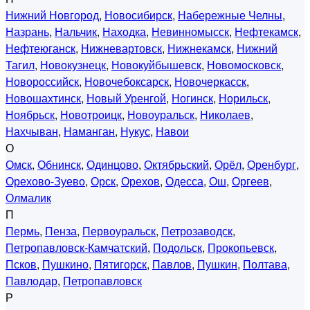
Нижний Новгород
,
Новосибирск
,
Набережные Челны
,
Назрань
,
Нальчик
,
Находка
,
Невинномысск
,
Нефтекамск
,
Нефтеюганск
,
Нижневартовск
,
Нижнекамск
,
Нижний
Тагил
,
Новокузнецк
,
Новокуйбышевск
,
Новомосковск
,
Новороссийск
,
Новочебоксарск
,
Новочеркасск
,
Новошахтинск
,
Новый Уренгой
,
Ногинск
,
Норильск
,
Ноябрьск
,
Новотроицк
,
Новоуральск
,
Николаев
,
Нахчыван
,
Наманган
,
Нукус
,
Навои
О
Омск
,
Обнинск
,
Одинцово
,
Октябрьский
,
Орёл
,
Оренбург
,
Орехово-Зуево
,
Орск
,
Орехов
,
Одесса
,
Ош
,
Оргеев
,
Олмалик
П
Пермь
,
Пенза
,
Первоуральск
,
Петрозаводск
,
Петропавловск-Камчатский
,
Подольск
,
Прокопьевск
,
Псков
,
Пушкино
,
Пятигорск
,
Павлов
,
Пушкин
,
Полтава
,
Павлодар
,
Петропавловск
Р