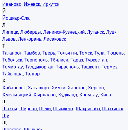
Иваново
,
Ижевск
,
Иркутск
Й
Йошкар-Ола
Л
Липецк
,
Люберцы
,
Ленинск-Кузнецкий
,
Луганск
,
Луцк
,
Львов
,
Ленкорань
,
Лисаковск
Т
Таганрог
,
Тамбов
,
Тверь
,
Тольятти
,
Томск
,
Тула
,
Тюмень
,
Тобольск
,
Тернополь
,
Тбилиси
,
Тараз
,
Туркестан
,
Темиртау
,
Талдыкорган
,
Тирасполь
,
Ташкент
,
Термез
,
Тайынша
,
Талгар
Х
Хабаровск
,
Хасавюрт
,
Химки
,
Харьков
,
Херсон
,
Хмельницкий
,
Хырдалан
,
Худжанд
,
Хромтау
,
Хива
Ш
Шахты
,
Ширван
,
Шеки
,
Шымкент
,
Шахрисабз
,
Шахтинск
,
Шу
Щ
Щелково
,
Щучинск