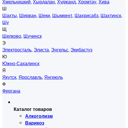
Хмельницкий
,
Хырдалан
,
Худжанд
,
Хромтау
,
Хива
Ш
Шахты
,
Ширван
,
Шеки
,
Шымкент
,
Шахрисабз
,
Шахтинск
,
Шу
Щ
Щелково
,
Щучинск
Э
Электросталь
,
Элиста
,
Энгельс
,
Экибастуз
Ю
Южно-Сахалинск
Я
Якутск
,
Ярославль
,
Янгиюль
Ф
Фергана
Каталог товаров
Алкоголизм
Варикоз