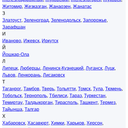
Житомир
,
Жезказган
,
Жанаозен
,
Жанатас
З
Златоуст
,
Зеленоград
,
Зеленодольск
,
Запорожье
,
Зарафшан
И
Иваново
,
Ижевск
,
Иркутск
Й
Йошкар-Ола
Л
Липецк
,
Люберцы
,
Ленинск-Кузнецкий
,
Луганск
,
Луцк
,
Львов
,
Ленкорань
,
Лисаковск
Т
Таганрог
,
Тамбов
,
Тверь
,
Тольятти
,
Томск
,
Тула
,
Тюмень
,
Тобольск
,
Тернополь
,
Тбилиси
,
Тараз
,
Туркестан
,
Темиртау
,
Талдыкорган
,
Тирасполь
,
Ташкент
,
Термез
,
Тайынша
,
Талгар
Х
Хабаровск
,
Хасавюрт
,
Химки
,
Харьков
,
Херсон
,