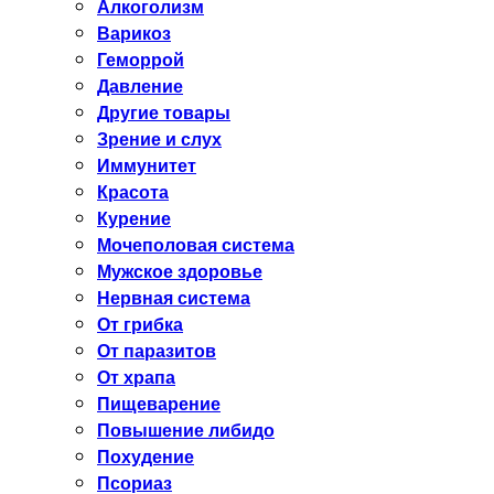
Алкоголизм
Варикоз
Геморрой
Давление
Другие товары
Зрение и слух
Иммунитет
Красота
Курение
Мочеполовая система
Мужское здоровье
Нервная система
От грибка
От паразитов
От храпа
Пищеварение
Повышение либидо
Похудение
Псориаз