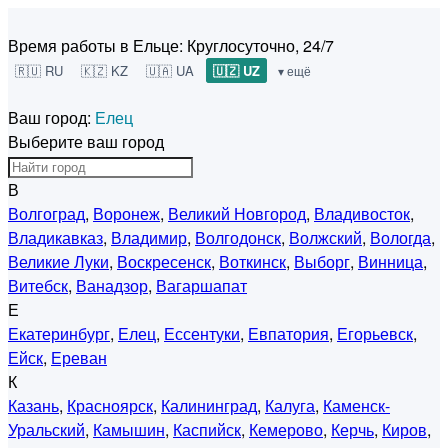
Время работы в Ельце:
Круглосуточно, 24/7
🇷🇺 RU
🇰🇿 KZ
🇺🇦 UA
🇺🇿 UZ
▾ ещё
Ваш город:
Елец
Выберите ваш город
В
Волгоград
,
Воронеж
,
Великий Новгород
,
Владивосток
,
Владикавказ
,
Владимир
,
Волгодонск
,
Волжский
,
Вологда
,
Великие Луки
,
Воскресенск
,
Воткинск
,
Выборг
,
Винница
,
Витебск
,
Ванадзор
,
Вагаршапат
Е
Екатеринбург
,
Елец
,
Ессентуки
,
Евпатория
,
Егорьевск
,
Ейск
,
Ереван
К
Казань
,
Красноярск
,
Калининград
,
Калуга
,
Каменск-
Уральский
,
Камышин
,
Каспийск
,
Кемерово
,
Керчь
,
Киров
,