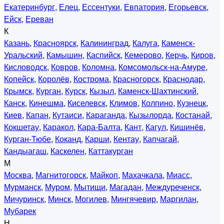
Екатеринбург
,
Елец
,
Ессентуки
,
Евпатория
,
Егорьевск
,
Ейск
,
Ереван
К
Казань
,
Красноярск
,
Калининград
,
Калуга
,
Каменск-
Уральский
,
Камышин
,
Каспийск
,
Кемерово
,
Керчь
,
Киров
,
Кисловодск
,
Ковров
,
Коломна
,
Комсомольск-на-Амуре
,
Копейск
,
Королёв
,
Кострома
,
Красногорск
,
Краснодар
,
Крымск
,
Курган
,
Курск
,
Кызыл
,
Каменск-Шахтинский
,
Канск
,
Кинешма
,
Киселевск
,
Климов
,
Колпино
,
Кузнецк
,
Киев
,
Капан
,
Кутаиси
,
Караганда
,
Кызылорда
,
Костанай
,
Кокшетау
,
Каракол
,
Кара-Балта
,
Кант
,
Кагул
,
Кишинёв
,
Курган-Тюбе
,
Коканд
,
Карши
,
Кентау
,
Капчагай
,
Кандыагаш
,
Каскелен
,
Каттакурган
М
Москва
,
Магнитогорск
,
Майкоп
,
Махачкала
,
Миасс
,
Мурманск
,
Муром
,
Мытищи
,
Магадан
,
Междуреченск
,
Мичуринск
,
Минск
,
Могилев
,
Мингячевир
,
Маргилан
,
Мубарек
Н