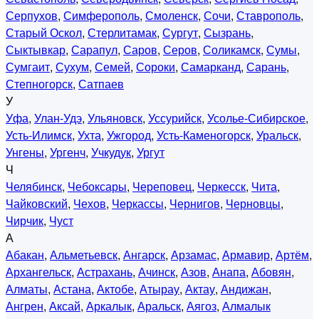
Серпухов
,
Симферополь
,
Смоленск
,
Сочи
,
Ставрополь
,
Старый Оскол
,
Стерлитамак
,
Сургут
,
Сызрань
,
Сыктывкар
,
Сарапул
,
Саров
,
Серов
,
Соликамск
,
Сумы
,
Сумгаит
,
Сухум
,
Семей
,
Сороки
,
Самарканд
,
Сарань
,
Степногорск
,
Сатпаев
У
Уфа
,
Улан-Удэ
,
Ульяновск
,
Уссурийск
,
Усолье-Сибирское
,
Усть-Илимск
,
Ухта
,
Ужгород
,
Усть-Каменогорск
,
Уральск
,
Унгены
,
Ургенч
,
Учкудук
,
Ургут
Ч
Челябинск
,
Чебоксары
,
Череповец
,
Черкесск
,
Чита
,
Чайковский
,
Чехов
,
Черкассы
,
Чернигов
,
Черновцы
,
Чирчик
,
Чуст
А
Абакан
,
Альметьевск
,
Ангарск
,
Арзамас
,
Армавир
,
Артём
,
Архангельск
,
Астрахань
,
Ачинск
,
Азов
,
Анапа
,
Абовян
,
Алматы
,
Астана
,
Актобе
,
Атырау
,
Актау
,
Андижан
,
Ангрен
,
Аксай
,
Аркалык
,
Аральск
,
Аягоз
,
Алмалык