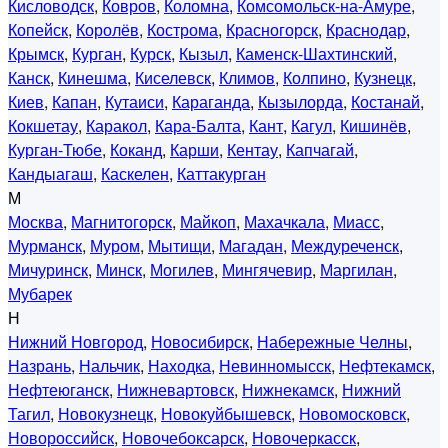
Кисловодск
,
Ковров
,
Коломна
,
Комсомольск-на-Амуре
,
Копейск
,
Королёв
,
Кострома
,
Красногорск
,
Краснодар
,
Крымск
,
Курган
,
Курск
,
Кызыл
,
Каменск-Шахтинский
,
Канск
,
Кинешма
,
Киселевск
,
Климов
,
Колпино
,
Кузнецк
,
Киев
,
Капан
,
Кутаиси
,
Караганда
,
Кызылорда
,
Костанай
,
Кокшетау
,
Каракол
,
Кара-Балта
,
Кант
,
Кагул
,
Кишинёв
,
Курган-Тюбе
,
Коканд
,
Карши
,
Кентау
,
Капчагай
,
Кандыагаш
,
Каскелен
,
Каттакурган
М
Москва
,
Магнитогорск
,
Майкоп
,
Махачкала
,
Миасс
,
Мурманск
,
Муром
,
Мытищи
,
Магадан
,
Междуреченск
,
Мичуринск
,
Минск
,
Могилев
,
Мингячевир
,
Маргилан
,
Мубарек
Н
Нижний Новгород
,
Новосибирск
,
Набережные Челны
,
Назрань
,
Нальчик
,
Находка
,
Невинномысск
,
Нефтекамск
,
Нефтеюганск
,
Нижневартовск
,
Нижнекамск
,
Нижний
Тагил
,
Новокузнецк
,
Новокуйбышевск
,
Новомосковск
,
Новороссийск
,
Новочебоксарск
,
Новочеркасск
,