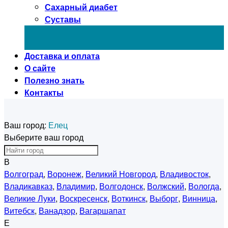
Сахарный диабет
Суставы
Доставка и оплата
О сайте
Полезно знать
Контакты
Ваш город:
Елец
Выберите ваш город
В
Волгоград
,
Воронеж
,
Великий Новгород
,
Владивосток
,
Владикавказ
,
Владимир
,
Волгодонск
,
Волжский
,
Вологда
,
Великие Луки
,
Воскресенск
,
Воткинск
,
Выборг
,
Винница
,
Витебск
,
Ванадзор
,
Вагаршапат
Е