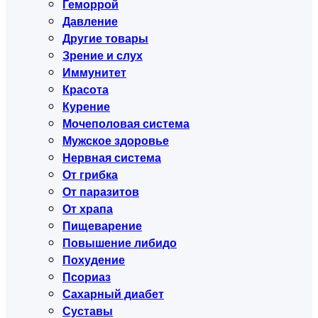
Геморрой
Давление
Другие товары
Зрение и слух
Иммунитет
Красота
Курение
Мочеполовая система
Мужское здоровье
Нервная система
От грибка
От паразитов
От храпа
Пищеварение
Повышение либидо
Похудение
Псориаз
Сахарный диабет
Суставы