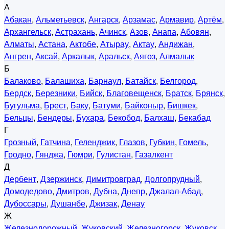
А
Абакан
,
Альметьевск
,
Ангарск
,
Арзамас
,
Армавир
,
Артём
,
Архангельск
,
Астрахань
,
Ачинск
,
Азов
,
Анапа
,
Абовян
,
Алматы
,
Астана
,
Актобе
,
Атырау
,
Актау
,
Андижан
,
Ангрен
,
Аксай
,
Аркалык
,
Аральск
,
Аягоз
,
Алмалык
Б
Балаково
,
Балашиха
,
Барнаул
,
Батайск
,
Белгород
,
Бердск
,
Березники
,
Бийск
,
Благовещенск
,
Братск
,
Брянск
,
Бугульма
,
Брест
,
Баку
,
Батуми
,
Байконыр
,
Бишкек
,
Бельцы
,
Бендеры
,
Бухара
,
Бекобод
,
Балхаш
,
Бекабад
Г
Грозный
,
Гатчина
,
Геленджик
,
Глазов
,
Губкин
,
Гомель
,
Гродно
,
Гянджа
,
Гюмри
,
Гулистан
,
Газалкент
Д
Дербент
,
Дзержинск
,
Димитровград
,
Долгопрудный
,
Домодедово
,
Дмитров
,
Дубна
,
Днепр
,
Джалал-Абад
,
Дубоссары
,
Душанбе
,
Джизак
,
Денау
Ж
Железнодорожный
,
Жуковский
,
Железногорск
,
Жуковск
,