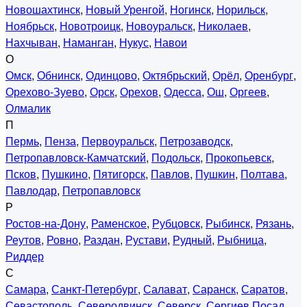
Новошахтинск
,
Новый Уренгой
,
Ногинск
,
Норильск
,
Ноябрьск
,
Новотроицк
,
Новоуральск
,
Николаев
,
Нахчыван
,
Наманган
,
Нукус
,
Навои
О
Омск
,
Обнинск
,
Одинцово
,
Октябрьский
,
Орёл
,
Оренбург
,
Орехово-Зуево
,
Орск
,
Орехов
,
Одесса
,
Ош
,
Оргеев
,
Олмалик
П
Пермь
,
Пенза
,
Первоуральск
,
Петрозаводск
,
Петропавловск-Камчатский
,
Подольск
,
Прокопьевск
,
Псков
,
Пушкино
,
Пятигорск
,
Павлов
,
Пушкин
,
Полтава
,
Павлодар
,
Петропавловск
Р
Ростов-на-Дону
,
Раменское
,
Рубцовск
,
Рыбинск
,
Рязань
,
Реутов
,
Ровно
,
Раздан
,
Рустави
,
Рудный
,
Рыбница
,
Риддер
С
Самара
,
Санкт-Петербург
,
Салават
,
Саранск
,
Саратов
,
Севастополь
,
Северодвинск
,
Северск
,
Сергиев Посад
,