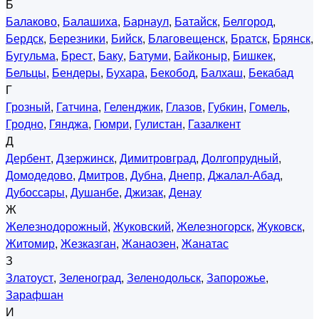
Б
Балаково
,
Балашиха
,
Барнаул
,
Батайск
,
Белгород
,
Бердск
,
Березники
,
Бийск
,
Благовещенск
,
Братск
,
Брянск
,
Бугульма
,
Брест
,
Баку
,
Батуми
,
Байконыр
,
Бишкек
,
Бельцы
,
Бендеры
,
Бухара
,
Бекобод
,
Балхаш
,
Бекабад
Г
Грозный
,
Гатчина
,
Геленджик
,
Глазов
,
Губкин
,
Гомель
,
Гродно
,
Гянджа
,
Гюмри
,
Гулистан
,
Газалкент
Д
Дербент
,
Дзержинск
,
Димитровград
,
Долгопрудный
,
Домодедово
,
Дмитров
,
Дубна
,
Днепр
,
Джалал-Абад
,
Дубоссары
,
Душанбе
,
Джизак
,
Денау
Ж
Железнодорожный
,
Жуковский
,
Железногорск
,
Жуковск
,
Житомир
,
Жезказган
,
Жанаозен
,
Жанатас
З
Златоуст
,
Зеленоград
,
Зеленодольск
,
Запорожье
,
Зарафшан
И