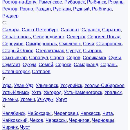
Ростов-на-Дону
,
Раменское
,
Рубцовск
,
Рыбинск
,
Рязань
,
Реутов
,
Ровно
,
Раздан
,
Рустави
,
Рудный
,
Рыбница
,
Риддер
С
Самара
,
Санкт-Петербург
,
Салават
,
Саранск
,
Саратов
,
Севастополь
,
Северодвинск
,
Северск
,
Сергиев Посад
,
Серпухов
,
Симферополь
,
Смоленск
,
Сочи
,
Ставрополь
,
Старый Оскол
,
Стерлитамак
,
Сургут
,
Сызрань
,
Сыктывкар
,
Сарапул
,
Саров
,
Серов
,
Соликамск
,
Сумы
,
Сумгаит
,
Сухум
,
Семей
,
Сороки
,
Самарканд
,
Сарань
,
Степногорск
,
Сатпаев
У
Уфа
,
Улан-Удэ
,
Ульяновск
,
Уссурийск
,
Усолье-Сибирское
,
Усть-Илимск
,
Ухта
,
Ужгород
,
Усть-Каменогорск
,
Уральск
,
Унгены
,
Ургенч
,
Учкудук
,
Ургут
Ч
Челябинск
,
Чебоксары
,
Череповец
,
Черкесск
,
Чита
,
Чайковский
,
Чехов
,
Черкассы
,
Чернигов
,
Черновцы
,
Чирчик
,
Чуст