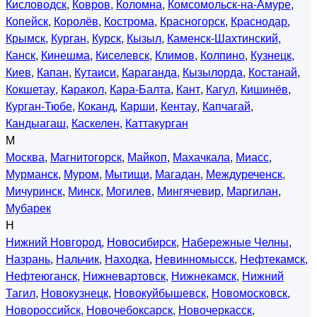
Кисловодск
,
Ковров
,
Коломна
,
Комсомольск-на-Амуре
,
Копейск
,
Королёв
,
Кострома
,
Красногорск
,
Краснодар
,
Крымск
,
Курган
,
Курск
,
Кызыл
,
Каменск-Шахтинский
,
Канск
,
Кинешма
,
Киселевск
,
Климов
,
Колпино
,
Кузнецк
,
Киев
,
Капан
,
Кутаиси
,
Караганда
,
Кызылорда
,
Костанай
,
Кокшетау
,
Каракол
,
Кара-Балта
,
Кант
,
Кагул
,
Кишинёв
,
Курган-Тюбе
,
Коканд
,
Карши
,
Кентау
,
Капчагай
,
Кандыагаш
,
Каскелен
,
Каттакурган
М
Москва
,
Магнитогорск
,
Майкоп
,
Махачкала
,
Миасс
,
Мурманск
,
Муром
,
Мытищи
,
Магадан
,
Междуреченск
,
Мичуринск
,
Минск
,
Могилев
,
Мингячевир
,
Маргилан
,
Мубарек
Н
Нижний Новгород
,
Новосибирск
,
Набережные Челны
,
Назрань
,
Нальчик
,
Находка
,
Невинномысск
,
Нефтекамск
,
Нефтеюганск
,
Нижневартовск
,
Нижнекамск
,
Нижний
Тагил
,
Новокузнецк
,
Новокуйбышевск
,
Новомосковск
,
Новороссийск
,
Новочебоксарск
,
Новочеркасск
,