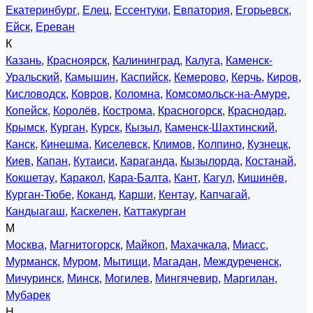
Екатеринбург
,
Елец
,
Ессентуки
,
Евпатория
,
Егорьевск
,
Ейск
,
Ереван
К
Казань
,
Красноярск
,
Калининград
,
Калуга
,
Каменск-
Уральский
,
Камышин
,
Каспийск
,
Кемерово
,
Керчь
,
Киров
,
Кисловодск
,
Ковров
,
Коломна
,
Комсомольск-на-Амуре
,
Копейск
,
Королёв
,
Кострома
,
Красногорск
,
Краснодар
,
Крымск
,
Курган
,
Курск
,
Кызыл
,
Каменск-Шахтинский
,
Канск
,
Кинешма
,
Киселевск
,
Климов
,
Колпино
,
Кузнецк
,
Киев
,
Капан
,
Кутаиси
,
Караганда
,
Кызылорда
,
Костанай
,
Кокшетау
,
Каракол
,
Кара-Балта
,
Кант
,
Кагул
,
Кишинёв
,
Курган-Тюбе
,
Коканд
,
Карши
,
Кентау
,
Капчагай
,
Кандыагаш
,
Каскелен
,
Каттакурган
М
Москва
,
Магнитогорск
,
Майкоп
,
Махачкала
,
Миасс
,
Мурманск
,
Муром
,
Мытищи
,
Магадан
,
Междуреченск
,
Мичуринск
,
Минск
,
Могилев
,
Мингячевир
,
Маргилан
,
Мубарек
Н