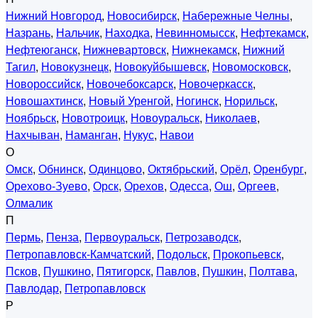
Нижний Новгород
,
Новосибирск
,
Набережные Челны
,
Назрань
,
Нальчик
,
Находка
,
Невинномысск
,
Нефтекамск
,
Нефтеюганск
,
Нижневартовск
,
Нижнекамск
,
Нижний
Тагил
,
Новокузнецк
,
Новокуйбышевск
,
Новомосковск
,
Новороссийск
,
Новочебоксарск
,
Новочеркасск
,
Новошахтинск
,
Новый Уренгой
,
Ногинск
,
Норильск
,
Ноябрьск
,
Новотроицк
,
Новоуральск
,
Николаев
,
Нахчыван
,
Наманган
,
Нукус
,
Навои
О
Омск
,
Обнинск
,
Одинцово
,
Октябрьский
,
Орёл
,
Оренбург
,
Орехово-Зуево
,
Орск
,
Орехов
,
Одесса
,
Ош
,
Оргеев
,
Олмалик
П
Пермь
,
Пенза
,
Первоуральск
,
Петрозаводск
,
Петропавловск-Камчатский
,
Подольск
,
Прокопьевск
,
Псков
,
Пушкино
,
Пятигорск
,
Павлов
,
Пушкин
,
Полтава
,
Павлодар
,
Петропавловск
Р