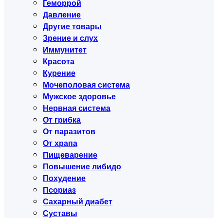
Геморрой
Давление
Другие товары
Зрение и слух
Иммунитет
Красота
Курение
Мочеполовая система
Мужское здоровье
Нервная система
От грибка
От паразитов
От храпа
Пищеварение
Повышение либидо
Похудение
Псориаз
Сахарный диабет
Суставы