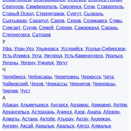
Серпухов
,
Симферополь
,
Смоленск
,
Сочи
,
Ставрополь
,
Старый Оскол
,
Стерлитамак
,
Сургут
,
Сызрань
,
Сыктывкар
,
Сарапул
,
Саров
,
Серов
,
Соликамск
,
Сумы
,
Сумгаит
,
Сухум
,
Семей
,
Сороки
,
Самарканд
,
Сарань
,
Степногорск
,
Сатпаев
У
Уфа
,
Улан-Удэ
,
Ульяновск
,
Уссурийск
,
Усолье-Сибирское
,
Усть-Илимск
,
Ухта
,
Ужгород
,
Усть-Каменогорск
,
Уральск
,
Унгены
,
Ургенч
,
Учкудук
,
Ургут
Ч
Челябинск
,
Чебоксары
,
Череповец
,
Черкесск
,
Чита
,
Чайковский
,
Чехов
,
Черкассы
,
Чернигов
,
Черновцы
,
Чирчик
,
Чуст
А
Абакан
,
Альметьевск
,
Ангарск
,
Арзамас
,
Армавир
,
Артём
,
Архангельск
,
Астрахань
,
Ачинск
,
Азов
,
Анапа
,
Абовян
,
Алматы
,
Астана
,
Актобе
,
Атырау
,
Актау
,
Андижан
,
Ангрен
,
Аксай
,
Аркалык
,
Аральск
,
Аягоз
,
Алмалык