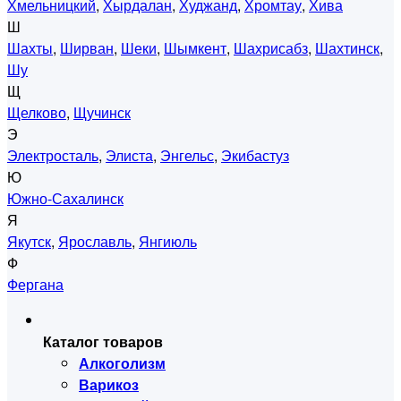
Хмельницкий
,
Хырдалан
,
Худжанд
,
Хромтау
,
Хива
Ш
Шахты
,
Ширван
,
Шеки
,
Шымкент
,
Шахрисабз
,
Шахтинск
,
Шу
Щ
Щелково
,
Щучинск
Э
Электросталь
,
Элиста
,
Энгельс
,
Экибастуз
Ю
Южно-Сахалинск
Я
Якутск
,
Ярославль
,
Янгиюль
Ф
Фергана
Каталог товаров
Алкоголизм
Варикоз