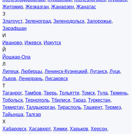
Житомир
,
Жезказган
,
Жанаозен
,
Жанатас
З
Златоуст
,
Зеленоград
,
Зеленодольск
,
Запорожье
,
Зарафшан
И
Иваново
,
Ижевск
,
Иркутск
Й
Йошкар-Ола
Л
Липецк
,
Люберцы
,
Ленинск-Кузнецкий
,
Луганск
,
Луцк
,
Львов
,
Ленкорань
,
Лисаковск
Т
Таганрог
,
Тамбов
,
Тверь
,
Тольятти
,
Томск
,
Тула
,
Тюмень
,
Тобольск
,
Тернополь
,
Тбилиси
,
Тараз
,
Туркестан
,
Темиртау
,
Талдыкорган
,
Тирасполь
,
Ташкент
,
Термез
,
Тайынша
,
Талгар
Х
Хабаровск
,
Хасавюрт
,
Химки
,
Харьков
,
Херсон
,