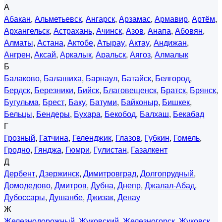
А
Абакан
,
Альметьевск
,
Ангарск
,
Арзамас
,
Армавир
,
Артём
,
Архангельск
,
Астрахань
,
Ачинск
,
Азов
,
Анапа
,
Абовян
,
Алматы
,
Астана
,
Актобе
,
Атырау
,
Актау
,
Андижан
,
Ангрен
,
Аксай
,
Аркалык
,
Аральск
,
Аягоз
,
Алмалык
Б
Балаково
,
Балашиха
,
Барнаул
,
Батайск
,
Белгород
,
Бердск
,
Березники
,
Бийск
,
Благовещенск
,
Братск
,
Брянск
,
Бугульма
,
Брест
,
Баку
,
Батуми
,
Байконыр
,
Бишкек
,
Бельцы
,
Бендеры
,
Бухара
,
Бекобод
,
Балхаш
,
Бекабад
Г
Грозный
,
Гатчина
,
Геленджик
,
Глазов
,
Губкин
,
Гомель
,
Гродно
,
Гянджа
,
Гюмри
,
Гулистан
,
Газалкент
Д
Дербент
,
Дзержинск
,
Димитровград
,
Долгопрудный
,
Домодедово
,
Дмитров
,
Дубна
,
Днепр
,
Джалал-Абад
,
Дубоссары
,
Душанбе
,
Джизак
,
Денау
Ж
Железнодорожный
,
Жуковский
,
Железногорск
,
Жуковск
,