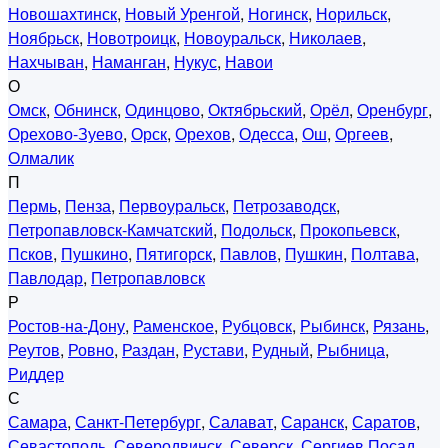
Новошахтинск
,
Новый Уренгой
,
Ногинск
,
Норильск
,
Ноябрьск
,
Новотроицк
,
Новоуральск
,
Николаев
,
Нахчыван
,
Наманган
,
Нукус
,
Навои
О
Омск
,
Обнинск
,
Одинцово
,
Октябрьский
,
Орёл
,
Оренбург
,
Орехово-Зуево
,
Орск
,
Орехов
,
Одесса
,
Ош
,
Оргеев
,
Олмалик
П
Пермь
,
Пенза
,
Первоуральск
,
Петрозаводск
,
Петропавловск-Камчатский
,
Подольск
,
Прокопьевск
,
Псков
,
Пушкино
,
Пятигорск
,
Павлов
,
Пушкин
,
Полтава
,
Павлодар
,
Петропавловск
Р
Ростов-на-Дону
,
Раменское
,
Рубцовск
,
Рыбинск
,
Рязань
,
Реутов
,
Ровно
,
Раздан
,
Рустави
,
Рудный
,
Рыбница
,
Риддер
С
Самара
,
Санкт-Петербург
,
Салават
,
Саранск
,
Саратов
,
Севастополь
,
Северодвинск
,
Северск
,
Сергиев Посад
,