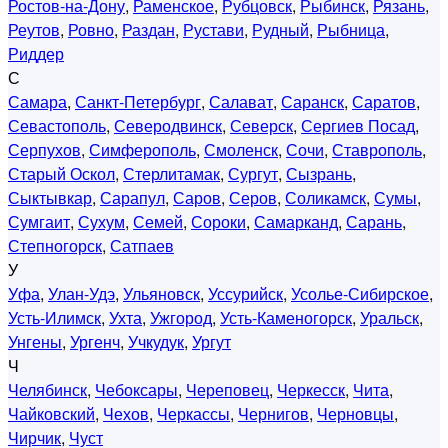
Ростов-на-Дону
,
Раменское
,
Рубцовск
,
Рыбинск
,
Рязань
,
Реутов
,
Ровно
,
Раздан
,
Рустави
,
Рудный
,
Рыбница
,
Риддер
С
Самара
,
Санкт-Петербург
,
Салават
,
Саранск
,
Саратов
,
Севастополь
,
Северодвинск
,
Северск
,
Сергиев Посад
,
Серпухов
,
Симферополь
,
Смоленск
,
Сочи
,
Ставрополь
,
Старый Оскол
,
Стерлитамак
,
Сургут
,
Сызрань
,
Сыктывкар
,
Сарапул
,
Саров
,
Серов
,
Соликамск
,
Сумы
,
Сумгаит
,
Сухум
,
Семей
,
Сороки
,
Самарканд
,
Сарань
,
Степногорск
,
Сатпаев
У
Уфа
,
Улан-Удэ
,
Ульяновск
,
Уссурийск
,
Усолье-Сибирское
,
Усть-Илимск
,
Ухта
,
Ужгород
,
Усть-Каменогорск
,
Уральск
,
Унгены
,
Ургенч
,
Учкудук
,
Ургут
Ч
Челябинск
,
Чебоксары
,
Череповец
,
Черкесск
,
Чита
,
Чайковский
,
Чехов
,
Черкассы
,
Чернигов
,
Черновцы
,
Чирчик
,
Чуст