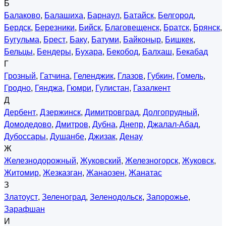
Б
Балаково
,
Балашиха
,
Барнаул
,
Батайск
,
Белгород
,
Бердск
,
Березники
,
Бийск
,
Благовещенск
,
Братск
,
Брянск
,
Бугульма
,
Брест
,
Баку
,
Батуми
,
Байконыр
,
Бишкек
,
Бельцы
,
Бендеры
,
Бухара
,
Бекобод
,
Балхаш
,
Бекабад
Г
Грозный
,
Гатчина
,
Геленджик
,
Глазов
,
Губкин
,
Гомель
,
Гродно
,
Гянджа
,
Гюмри
,
Гулистан
,
Газалкент
Д
Дербент
,
Дзержинск
,
Димитровград
,
Долгопрудный
,
Домодедово
,
Дмитров
,
Дубна
,
Днепр
,
Джалал-Абад
,
Дубоссары
,
Душанбе
,
Джизак
,
Денау
Ж
Железнодорожный
,
Жуковский
,
Железногорск
,
Жуковск
,
Житомир
,
Жезказган
,
Жанаозен
,
Жанатас
З
Златоуст
,
Зеленоград
,
Зеленодольск
,
Запорожье
,
Зарафшан
И