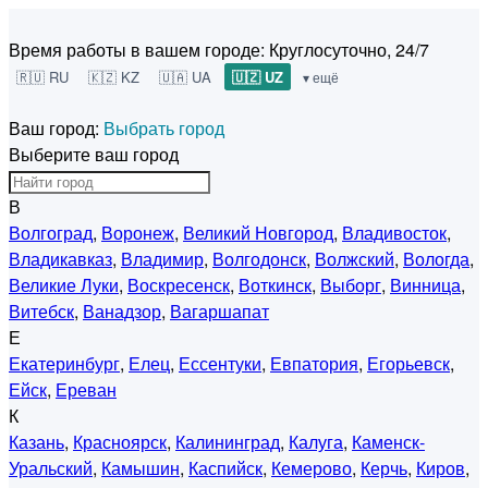
Время работы в вашем городе:
Круглосуточно, 24/7
🇷🇺 RU
🇰🇿 KZ
🇺🇦 UA
🇺🇿 UZ
▾ ещё
Ваш город:
Выбрать город
Выберите ваш город
В
Волгоград
,
Воронеж
,
Великий Новгород
,
Владивосток
,
Владикавказ
,
Владимир
,
Волгодонск
,
Волжский
,
Вологда
,
Великие Луки
,
Воскресенск
,
Воткинск
,
Выборг
,
Винница
,
Витебск
,
Ванадзор
,
Вагаршапат
Е
Екатеринбург
,
Елец
,
Ессентуки
,
Евпатория
,
Егорьевск
,
Ейск
,
Ереван
К
Казань
,
Красноярск
,
Калининград
,
Калуга
,
Каменск-
Уральский
,
Камышин
,
Каспийск
,
Кемерово
,
Керчь
,
Киров
,