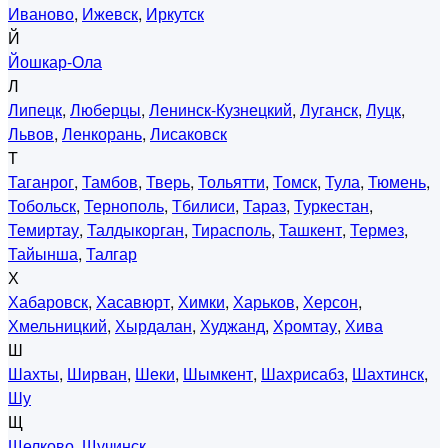
Иваново
,
Ижевск
,
Иркутск
Й
Йошкар-Ола
Л
Липецк
,
Люберцы
,
Ленинск-Кузнецкий
,
Луганск
,
Луцк
,
Львов
,
Ленкорань
,
Лисаковск
Т
Таганрог
,
Тамбов
,
Тверь
,
Тольятти
,
Томск
,
Тула
,
Тюмень
,
Тобольск
,
Тернополь
,
Тбилиси
,
Тараз
,
Туркестан
,
Темиртау
,
Талдыкорган
,
Тирасполь
,
Ташкент
,
Термез
,
Тайынша
,
Талгар
Х
Хабаровск
,
Хасавюрт
,
Химки
,
Харьков
,
Херсон
,
Хмельницкий
,
Хырдалан
,
Худжанд
,
Хромтау
,
Хива
Ш
Шахты
,
Ширван
,
Шеки
,
Шымкент
,
Шахрисабз
,
Шахтинск
,
Шу
Щ
Щелково
,
Щучинск