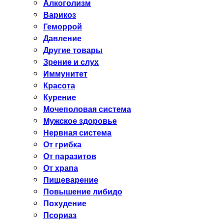
Алкоголизм
Варикоз
Геморрой
Давление
Другие товары
Зрение и слух
Иммунитет
Красота
Курение
Мочеполовая система
Мужское здоровье
Нервная система
От грибка
От паразитов
От храпа
Пищеварение
Повышение либидо
Похудение
Псориаз