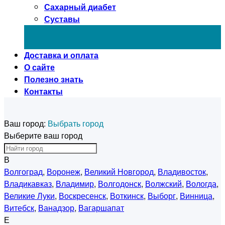
Сахарный диабет
Суставы
Доставка и оплата
О сайте
Полезно знать
Контакты
Ваш город:
Выбрать город
Выберите ваш город
В
Волгоград
,
Воронеж
,
Великий Новгород
,
Владивосток
,
Владикавказ
,
Владимир
,
Волгодонск
,
Волжский
,
Вологда
,
Великие Луки
,
Воскресенск
,
Воткинск
,
Выборг
,
Винница
,
Витебск
,
Ванадзор
,
Вагаршапат
Е