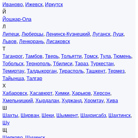
Иваново
,
Ижевск
,
Иркутск
Й
Йошкар-Ола
Л
Липецк
,
Люберцы
,
Ленинск-Кузнецкий
,
Луганск
,
Луцк
,
Львов
,
Ленкорань
,
Лисаковск
Т
Таганрог
,
Тамбов
,
Тверь
,
Тольятти
,
Томск
,
Тула
,
Тюмень
,
Тобольск
,
Тернополь
,
Тбилиси
,
Тараз
,
Туркестан
,
Темиртау
,
Талдыкорган
,
Тирасполь
,
Ташкент
,
Термез
,
Тайынша
,
Талгар
Х
Хабаровск
,
Хасавюрт
,
Химки
,
Харьков
,
Херсон
,
Хмельницкий
,
Хырдалан
,
Худжанд
,
Хромтау
,
Хива
Ш
Шахты
,
Ширван
,
Шеки
,
Шымкент
,
Шахрисабз
,
Шахтинск
,
Шу
Щ
Щелково
,
Щучинск