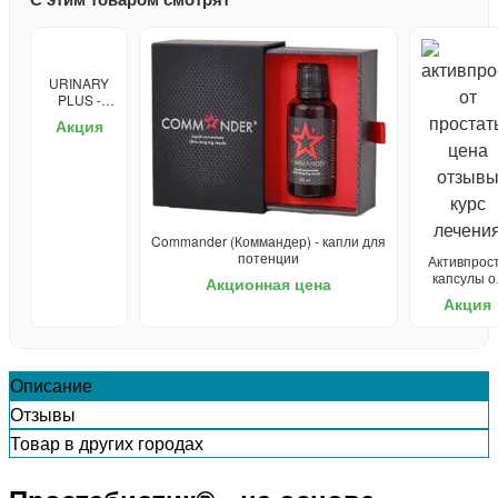
URINARY
PLUS -
средство
Акция
от
простатита
Commander (Коммандер) - капли для
потенции
Активпрост
капсулы о
Акционная цена
простатит
Акция
Описание
Отзывы
Товар в других городах