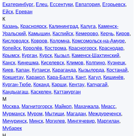
Екатеринбург
,
Елец
,
Ессентуки
,
Евпатория
,
Егорьевск
,
Ейск
,
Ереван
К
Казань
,
Красноярск
,
Калининград
,
Калуга
,
Каменск-
Уральский
,
Камышин
,
Каспийск
,
Кемерово
,
Керчь
,
Киров
,
Кисловодск
,
Ковров
,
Коломна
,
Комсомольск-на-Амуре
,
Копейск
,
Королёв
,
Кострома
,
Красногорск
,
Краснодар
,
Крымск
,
Курган
,
Курск
,
Кызыл
,
Каменск-Шахтинский
,
Канск
,
Кинешма
,
Киселевск
,
Климов
,
Колпино
,
Кузнецк
,
Киев
,
Капан
,
Кутаиси
,
Караганда
,
Кызылорда
,
Костанай
,
Кокшетау
,
Каракол
,
Кара-Балта
,
Кант
,
Кагул
,
Кишинёв
,
Курган-Тюбе
,
Коканд
,
Карши
,
Кентау
,
Капчагай
,
Кандыагаш
,
Каскелен
,
Каттакурган
М
Москва
,
Магнитогорск
,
Майкоп
,
Махачкала
,
Миасс
,
Мурманск
,
Муром
,
Мытищи
,
Магадан
,
Междуреченск
,
Мичуринск
,
Минск
,
Могилев
,
Мингячевир
,
Маргилан
,
Мубарек
Н