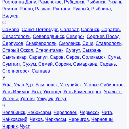
Ростов-на-Дону
,
Раменское
,
Рубцовск
,
Рыбинск
,
Рязань
,
Реутов
,
Ровно
,
Раздан
,
Рустави
,
Рудный
,
Рыбница
,
Риддер
С
Самара
,
Санкт-Петербург
,
Салават
,
Саранск
,
Саратов
,
Севастополь
,
Северодвинск
,
Северск
,
Сергиев Посад
,
Серпухов
,
Симферополь
,
Смоленск
,
Сочи
,
Ставрополь
,
Старый Оскол
,
Стерлитамак
,
Сургут
,
Сызрань
,
Сыктывкар
,
Сарапул
,
Саров
,
Серов
,
Соликамск
,
Сумы
,
Сумгаит
,
Сухум
,
Семей
,
Сороки
,
Самарканд
,
Сарань
,
Степногорск
,
Сатпаев
У
Уфа
,
Улан-Удэ
,
Ульяновск
,
Уссурийск
,
Усолье-Сибирское
,
Усть-Илимск
,
Ухта
,
Ужгород
,
Усть-Каменогорск
,
Уральск
,
Унгены
,
Ургенч
,
Учкудук
,
Ургут
Ч
Челябинск
,
Чебоксары
,
Череповец
,
Черкесск
,
Чита
,
Чайковский
,
Чехов
,
Черкассы
,
Чернигов
,
Черновцы
,
Чирчик
,
Чуст