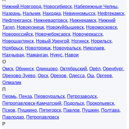
Нижний Новгород
,
Новосибирск
,
Набережные Челны
,
Назрань
,
Нальчик
,
Находка
,
Невинномысск
,
Нефтекамск
,
Нефтеюганск
,
Нижневартовск
,
Нижнекамск
,
Нижний
Тагил
,
Новокузнецк
,
Новокуйбышевск
,
Новомосковск
,
Новороссийск
,
Новочебоксарск
,
Новочеркасск
,
Новошахтинск
,
Новый Уренгой
,
Ногинск
,
Норильск
,
Ноябрьск
,
Новотроицк
,
Новоуральск
,
Николаев
,
Нахчыван
,
Наманган
,
Нукус
,
Навои
О
Омск
,
Обнинск
,
Одинцово
,
Октябрьский
,
Орёл
,
Оренбург
,
Орехово-Зуево
,
Орск
,
Орехов
,
Одесса
,
Ош
,
Оргеев
,
Олмалик
П
Пермь
,
Пенза
,
Первоуральск
,
Петрозаводск
,
Петропавловск-Камчатский
,
Подольск
,
Прокопьевск
,
Псков
,
Пушкино
,
Пятигорск
,
Павлов
,
Пушкин
,
Полтава
,
Павлодар
,
Петропавловск
Р