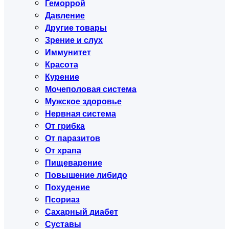
Геморрой
Давление
Другие товары
Зрение и слух
Иммунитет
Красота
Курение
Мочеполовая система
Мужское здоровье
Нервная система
От грибка
От паразитов
От храпа
Пищеварение
Повышение либидо
Похудение
Псориаз
Сахарный диабет
Суставы