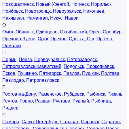
Новошахтинск
,
Новый Уренгой
,
Ногинск
,
Норильск
,
Ноябрьск
,
Новотроицк
,
Новоуральск
,
Николаев
,
Нахчыван
,
Наманган
,
Нукус
,
Навои
О
Омск
,
Обнинск
,
Одинцово
,
Октябрьский
,
Орёл
,
Оренбург
,
Орехово-Зуево
,
Орск
,
Орехов
,
Одесса
,
Ош
,
Оргеев
,
Олмалик
П
Пермь
,
Пенза
,
Первоуральск
,
Петрозаводск
,
Петропавловск-Камчатский
,
Подольск
,
Прокопьевск
,
Псков
,
Пушкино
,
Пятигорск
,
Павлов
,
Пушкин
,
Полтава
,
Павлодар
,
Петропавловск
Р
Ростов-на-Дону
,
Раменское
,
Рубцовск
,
Рыбинск
,
Рязань
,
Реутов
,
Ровно
,
Раздан
,
Рустави
,
Рудный
,
Рыбница
,
Риддер
С
Самара
,
Санкт-Петербург
,
Салават
,
Саранск
,
Саратов
,
Севастополь
,
Северодвинск
,
Северск
,
Сергиев Посад
,