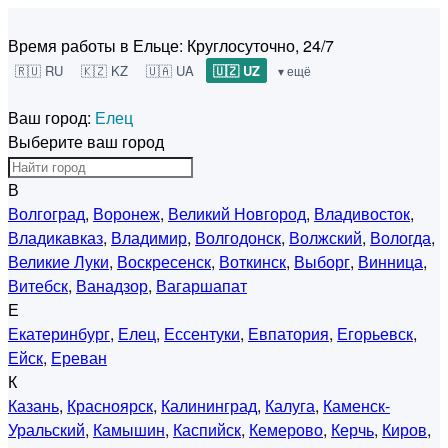
Время работы в Ельце:
Круглосуточно, 24/7
🇷🇺 RU
🇰🇿 KZ
🇺🇦 UA
🇺🇿 UZ
▾ ещё
Ваш город:
Елец
Выберите ваш город
В
Волгоград
,
Воронеж
,
Великий Новгород
,
Владивосток
,
Владикавказ
,
Владимир
,
Волгодонск
,
Волжский
,
Вологда
,
Великие Луки
,
Воскресенск
,
Воткинск
,
Выборг
,
Винница
,
Витебск
,
Ванадзор
,
Вагаршапат
Е
Екатеринбург
,
Елец
,
Ессентуки
,
Евпатория
,
Егорьевск
,
Ейск
,
Ереван
К
Казань
,
Красноярск
,
Калининград
,
Калуга
,
Каменск-
Уральский
,
Камышин
,
Каспийск
,
Кемерово
,
Керчь
,
Киров
,