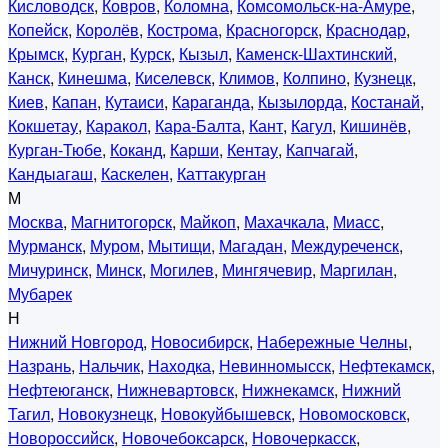
Кисловодск
,
Ковров
,
Коломна
,
Комсомольск-на-Амуре
,
Копейск
,
Королёв
,
Кострома
,
Красногорск
,
Краснодар
,
Крымск
,
Курган
,
Курск
,
Кызыл
,
Каменск-Шахтинский
,
Канск
,
Кинешма
,
Киселевск
,
Климов
,
Колпино
,
Кузнецк
,
Киев
,
Капан
,
Кутаиси
,
Караганда
,
Кызылорда
,
Костанай
,
Кокшетау
,
Каракол
,
Кара-Балта
,
Кант
,
Кагул
,
Кишинёв
,
Курган-Тюбе
,
Коканд
,
Карши
,
Кентау
,
Капчагай
,
Кандыагаш
,
Каскелен
,
Каттакурган
М
Москва
,
Магнитогорск
,
Майкоп
,
Махачкала
,
Миасс
,
Мурманск
,
Муром
,
Мытищи
,
Магадан
,
Междуреченск
,
Мичуринск
,
Минск
,
Могилев
,
Мингячевир
,
Маргилан
,
Мубарек
Н
Нижний Новгород
,
Новосибирск
,
Набережные Челны
,
Назрань
,
Нальчик
,
Находка
,
Невинномысск
,
Нефтекамск
,
Нефтеюганск
,
Нижневартовск
,
Нижнекамск
,
Нижний
Тагил
,
Новокузнецк
,
Новокуйбышевск
,
Новомосковск
,
Новороссийск
,
Новочебоксарск
,
Новочеркасск
,