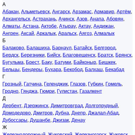
А
Абакан
,
Альметьевск
,
Ангарск
,
Арзамас
,
Армавир
,
Артём
,
Архангельск
,
Астрахань
,
Ачинск
,
Азов
,
Анапа
,
Абовян
,
Алматы
,
Астана
,
Актобе
,
Атырау
,
Актау
,
Андижан
,
Ангрен
,
Аксай
,
Аркалык
,
Аральск
,
Аягоз
,
Алмалык
Б
Балаково
,
Балашиха
,
Барнаул
,
Батайск
,
Белгород
,
Бердск
,
Березники
,
Бийск
,
Благовещенск
,
Братск
,
Брянск
,
Бугульма
,
Брест
,
Баку
,
Батуми
,
Байконыр
,
Бишкек
,
Бельцы
,
Бендеры
,
Бухара
,
Бекобод
,
Балхаш
,
Бекабад
Г
Грозный
,
Гатчина
,
Геленджик
,
Глазов
,
Губкин
,
Гомель
,
Гродно
,
Гянджа
,
Гюмри
,
Гулистан
,
Газалкент
Д
Дербент
,
Дзержинск
,
Димитровград
,
Долгопрудный
,
Домодедово
,
Дмитров
,
Дубна
,
Днепр
,
Джалал-Абад
,
Дубоссары
,
Душанбе
,
Джизак
,
Денау
Ж
Железнодорожный
,
Жуковский
,
Железногорск
,
Жуковск
,