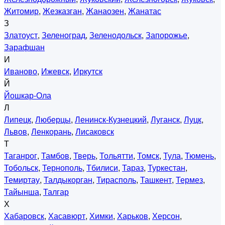
Житомир
,
Жезказган
,
Жанаозен
,
Жанатас
З
Златоуст
,
Зеленоград
,
Зеленодольск
,
Запорожье
,
Зарафшан
И
Иваново
,
Ижевск
,
Иркутск
Й
Йошкар-Ола
Л
Липецк
,
Люберцы
,
Ленинск-Кузнецкий
,
Луганск
,
Луцк
,
Львов
,
Ленкорань
,
Лисаковск
Т
Таганрог
,
Тамбов
,
Тверь
,
Тольятти
,
Томск
,
Тула
,
Тюмень
,
Тобольск
,
Тернополь
,
Тбилиси
,
Тараз
,
Туркестан
,
Темиртау
,
Талдыкорган
,
Тирасполь
,
Ташкент
,
Термез
,
Тайынша
,
Талгар
Х
Хабаровск
,
Хасавюрт
,
Химки
,
Харьков
,
Херсон
,