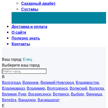
Сахарный диабет
Суставы
Доставка и оплата
О сайте
Полезно знать
Контакты
Ваш город:
Елец
Выберите ваш город
В
Волгоград
,
Воронеж
,
Великий Новгород
,
Владивосток
,
Владикавказ
,
Владимир
,
Волгодонск
,
Волжский
,
Вологда
,
Великие Луки
,
Воскресенск
,
Воткинск
,
Выборг
,
Винница
,
Витебск
,
Ванадзор
,
Вагаршапат
Е