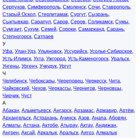
Серпухов
,
Симферополь
,
Смоленск
,
Сочи
,
Ставрополь
,
Старый Оскол
,
Стерлитамак
,
Сургут
,
Сызрань
,
Сыктывкар
,
Сарапул
,
Саров
,
Серов
,
Соликамск
,
Сумы
,
Сумгаит
,
Сухум
,
Семей
,
Сороки
,
Самарканд
,
Сарань
,
Степногорск
,
Сатпаев
У
Уфа
,
Улан-Удэ
,
Ульяновск
,
Уссурийск
,
Усолье-Сибирское
,
Усть-Илимск
,
Ухта
,
Ужгород
,
Усть-Каменогорск
,
Уральск
,
Унгены
,
Ургенч
,
Учкудук
,
Ургут
Ч
Челябинск
,
Чебоксары
,
Череповец
,
Черкесск
,
Чита
,
Чайковский
,
Чехов
,
Черкассы
,
Чернигов
,
Черновцы
,
Чирчик
,
Чуст
А
Абакан
,
Альметьевск
,
Ангарск
,
Арзамас
,
Армавир
,
Артём
,
Архангельск
,
Астрахань
,
Ачинск
,
Азов
,
Анапа
,
Абовян
,
Алматы
,
Астана
,
Актобе
,
Атырау
,
Актау
,
Андижан
,
Ангрен
,
Аксай
,
Аркалык
,
Аральск
,
Аягоз
,
Алмалык