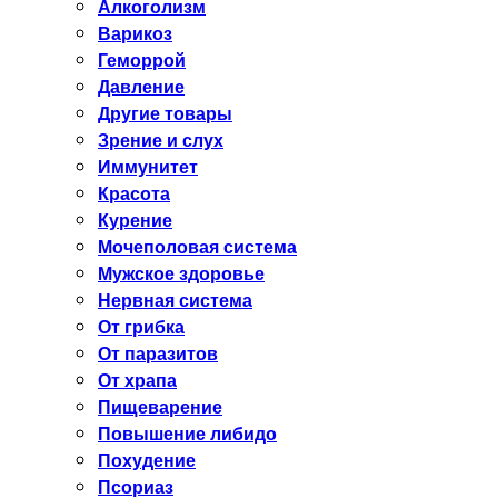
Алкоголизм
Варикоз
Геморрой
Давление
Другие товары
Зрение и слух
Иммунитет
Красота
Курение
Мочеполовая система
Мужское здоровье
Нервная система
От грибка
От паразитов
От храпа
Пищеварение
Повышение либидо
Похудение
Псориаз