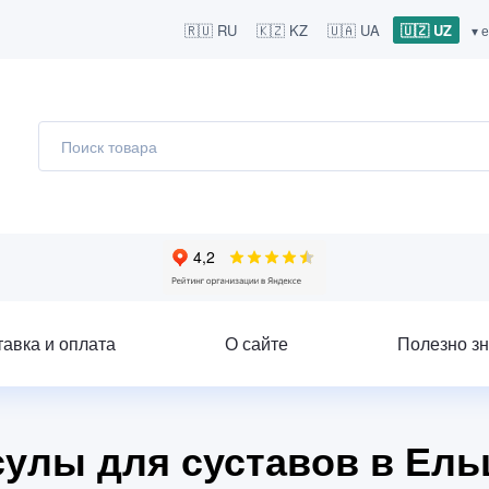
🇷🇺 RU
🇰🇿 KZ
🇺🇦 UA
🇺🇿 UZ
▾ 
тавка и оплата
О сайте
Полезно зн
улы для суставов в Ель