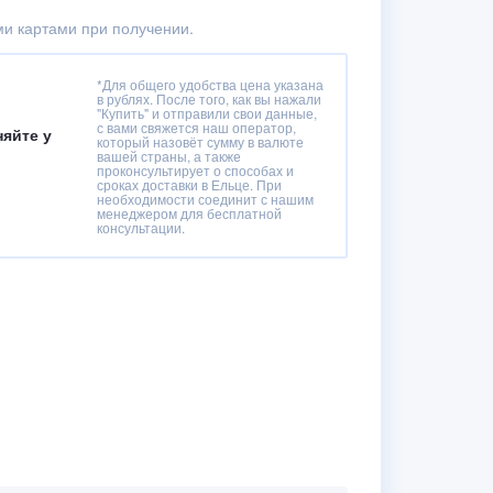
и картами при получении.
*Для общего удобства цена указана
в рублях. После того, как вы нажали
"Купить" и отправили свои данные,
с вами свяжется наш оператор,
няйте у
который назовёт сумму в валюте
вашей страны, а также
проконсультирует о способах и
сроках доставки в Ельце. При
необходимости соединит с нашим
менеджером для бесплатной
консультации.