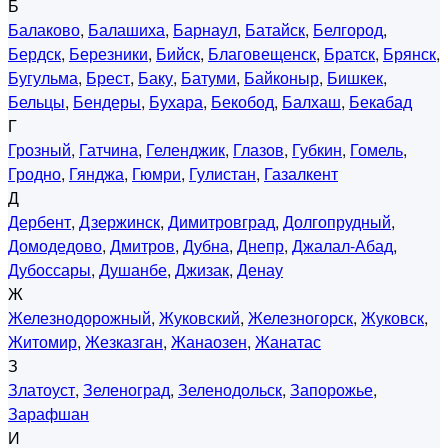
Б
Балаково
,
Балашиха
,
Барнаул
,
Батайск
,
Белгород
,
Бердск
,
Березники
,
Бийск
,
Благовещенск
,
Братск
,
Брянск
,
Бугульма
,
Брест
,
Баку
,
Батуми
,
Байконыр
,
Бишкек
,
Бельцы
,
Бендеры
,
Бухара
,
Бекобод
,
Балхаш
,
Бекабад
Г
Грозный
,
Гатчина
,
Геленджик
,
Глазов
,
Губкин
,
Гомель
,
Гродно
,
Гянджа
,
Гюмри
,
Гулистан
,
Газалкент
Д
Дербент
,
Дзержинск
,
Димитровград
,
Долгопрудный
,
Домодедово
,
Дмитров
,
Дубна
,
Днепр
,
Джалал-Абад
,
Дубоссары
,
Душанбе
,
Джизак
,
Денау
Ж
Железнодорожный
,
Жуковский
,
Железногорск
,
Жуковск
,
Житомир
,
Жезказган
,
Жанаозен
,
Жанатас
З
Златоуст
,
Зеленоград
,
Зеленодольск
,
Запорожье
,
Зарафшан
И