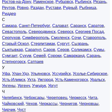
Ростов-на-Дону
,
Раменское
,
Рубцовск
,
Рыбинск
,
Рязань
,
Реутов
,
Ровно
,
Раздан
,
Рустави
,
Рудный
,
Рыбница
,
Риддер
С
Самара
,
Санкт-Петербург
,
Салават
,
Саранск
,
Саратов
,
Севастополь
,
Северодвинск
,
Северск
,
Сергиев Посад
,
Серпухов
,
Симферополь
,
Смоленск
,
Сочи
,
Ставрополь
,
Старый Оскол
,
Стерлитамак
,
Сургут
,
Сызрань
,
Сыктывкар
,
Сарапул
,
Саров
,
Серов
,
Соликамск
,
Сумы
,
Сумгаит
,
Сухум
,
Семей
,
Сороки
,
Самарканд
,
Сарань
,
Степногорск
,
Сатпаев
У
Уфа
,
Улан-Удэ
,
Ульяновск
,
Уссурийск
,
Усолье-Сибирское
,
Усть-Илимск
,
Ухта
,
Ужгород
,
Усть-Каменогорск
,
Уральск
,
Унгены
,
Ургенч
,
Учкудук
,
Ургут
Ч
Челябинск
,
Чебоксары
,
Череповец
,
Черкесск
,
Чита
,
Чайковский
,
Чехов
,
Черкассы
,
Чернигов
,
Черновцы
,
Чирчик
,
Чуст