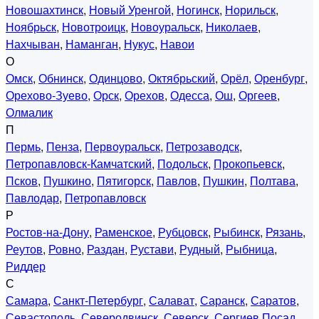
Новошахтинск
,
Новый Уренгой
,
Ногинск
,
Норильск
,
Ноябрьск
,
Новотроицк
,
Новоуральск
,
Николаев
,
Нахчыван
,
Наманган
,
Нукус
,
Навои
О
Омск
,
Обнинск
,
Одинцово
,
Октябрьский
,
Орёл
,
Оренбург
,
Орехово-Зуево
,
Орск
,
Орехов
,
Одесса
,
Ош
,
Оргеев
,
Олмалик
П
Пермь
,
Пенза
,
Первоуральск
,
Петрозаводск
,
Петропавловск-Камчатский
,
Подольск
,
Прокопьевск
,
Псков
,
Пушкино
,
Пятигорск
,
Павлов
,
Пушкин
,
Полтава
,
Павлодар
,
Петропавловск
Р
Ростов-на-Дону
,
Раменское
,
Рубцовск
,
Рыбинск
,
Рязань
,
Реутов
,
Ровно
,
Раздан
,
Рустави
,
Рудный
,
Рыбница
,
Риддер
С
Самара
,
Санкт-Петербург
,
Салават
,
Саранск
,
Саратов
,
Севастополь
,
Северодвинск
,
Северск
,
Сергиев Посад
,