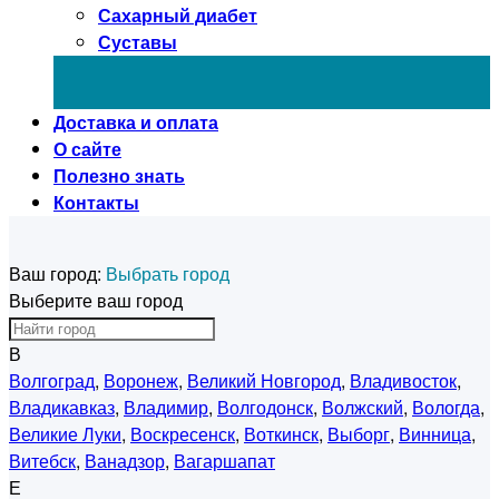
Сахарный диабет
Суставы
Доставка и оплата
О сайте
Полезно знать
Контакты
Ваш город:
Выбрать город
Выберите ваш город
В
Волгоград
,
Воронеж
,
Великий Новгород
,
Владивосток
,
Владикавказ
,
Владимир
,
Волгодонск
,
Волжский
,
Вологда
,
Великие Луки
,
Воскресенск
,
Воткинск
,
Выборг
,
Винница
,
Витебск
,
Ванадзор
,
Вагаршапат
Е