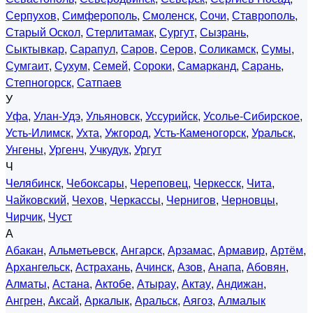
Серпухов
,
Симферополь
,
Смоленск
,
Сочи
,
Ставрополь
,
Старый Оскол
,
Стерлитамак
,
Сургут
,
Сызрань
,
Сыктывкар
,
Сарапул
,
Саров
,
Серов
,
Соликамск
,
Сумы
,
Сумгаит
,
Сухум
,
Семей
,
Сороки
,
Самарканд
,
Сарань
,
Степногорск
,
Сатпаев
У
Уфа
,
Улан-Удэ
,
Ульяновск
,
Уссурийск
,
Усолье-Сибирское
,
Усть-Илимск
,
Ухта
,
Ужгород
,
Усть-Каменогорск
,
Уральск
,
Унгены
,
Ургенч
,
Учкудук
,
Ургут
Ч
Челябинск
,
Чебоксары
,
Череповец
,
Черкесск
,
Чита
,
Чайковский
,
Чехов
,
Черкассы
,
Чернигов
,
Черновцы
,
Чирчик
,
Чуст
А
Абакан
,
Альметьевск
,
Ангарск
,
Арзамас
,
Армавир
,
Артём
,
Архангельск
,
Астрахань
,
Ачинск
,
Азов
,
Анапа
,
Абовян
,
Алматы
,
Астана
,
Актобе
,
Атырау
,
Актау
,
Андижан
,
Ангрен
,
Аксай
,
Аркалык
,
Аральск
,
Аягоз
,
Алмалык