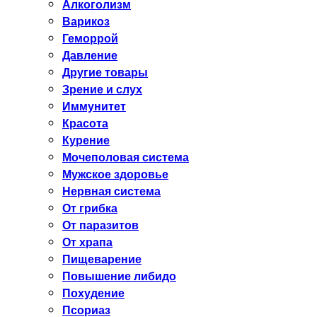
Алкоголизм
Варикоз
Геморрой
Давление
Другие товары
Зрение и слух
Иммунитет
Красота
Курение
Мочеполовая система
Мужское здоровье
Нервная система
От грибка
От паразитов
От храпа
Пищеварение
Повышение либидо
Похудение
Псориаз