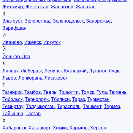
Житомир
,
Жезказган
,
Жанаозен
,
Жанатас
З
Златоуст
,
Зеленоград
,
Зеленодольск
,
Запорожье
,
Зарафшан
И
Иваново
,
Ижевск
,
Иркутск
Й
Йошкар-Ола
Л
Липецк
,
Люберцы
,
Ленинск-Кузнецкий
,
Луганск
,
Луцк
,
Львов
,
Ленкорань
,
Лисаковск
Т
Таганрог
,
Тамбов
,
Тверь
,
Тольятти
,
Томск
,
Тула
,
Тюмень
,
Тобольск
,
Тернополь
,
Тбилиси
,
Тараз
,
Туркестан
,
Темиртау
,
Талдыкорган
,
Тирасполь
,
Ташкент
,
Термез
,
Тайынша
,
Талгар
Х
Хабаровск
,
Хасавюрт
,
Химки
,
Харьков
,
Херсон
,