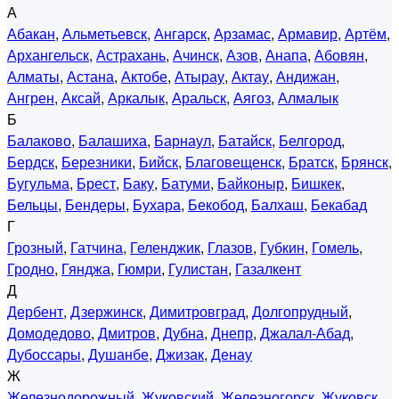
А
Абакан
,
Альметьевск
,
Ангарск
,
Арзамас
,
Армавир
,
Артём
,
Архангельск
,
Астрахань
,
Ачинск
,
Азов
,
Анапа
,
Абовян
,
Алматы
,
Астана
,
Актобе
,
Атырау
,
Актау
,
Андижан
,
Ангрен
,
Аксай
,
Аркалык
,
Аральск
,
Аягоз
,
Алмалык
Б
Балаково
,
Балашиха
,
Барнаул
,
Батайск
,
Белгород
,
Бердск
,
Березники
,
Бийск
,
Благовещенск
,
Братск
,
Брянск
,
Бугульма
,
Брест
,
Баку
,
Батуми
,
Байконыр
,
Бишкек
,
Бельцы
,
Бендеры
,
Бухара
,
Бекобод
,
Балхаш
,
Бекабад
Г
Грозный
,
Гатчина
,
Геленджик
,
Глазов
,
Губкин
,
Гомель
,
Гродно
,
Гянджа
,
Гюмри
,
Гулистан
,
Газалкент
Д
Дербент
,
Дзержинск
,
Димитровград
,
Долгопрудный
,
Домодедово
,
Дмитров
,
Дубна
,
Днепр
,
Джалал-Абад
,
Дубоссары
,
Душанбе
,
Джизак
,
Денау
Ж
Железнодорожный
,
Жуковский
,
Железногорск
,
Жуковск
,