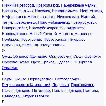
Нижний Новгород
,
Новосибирск
,
Набережные Челны
,
Назрань
,
Нальчик
,
Находка
,
Невинномысск
,
Нефтекамск
,
Нефтеюганск
,
Нижневартовск
,
Нижнекамск
,
Нижний
Тагил
,
Новокузнецк
,
Новокуйбышевск
,
Новомосковск
,
Новороссийск
,
Новочебоксарск
,
Новочеркасск
,
Новошахтинск
,
Новый Уренгой
,
Ногинск
,
Норильск
,
Ноябрьск
,
Новотроицк
,
Новоуральск
,
Николаев
,
Нахчыван
,
Наманган
,
Нукус
,
Навои
О
Омск
,
Обнинск
,
Одинцово
,
Октябрьский
,
Орёл
,
Оренбург
,
Орехово-Зуево
,
Орск
,
Орехов
,
Одесса
,
Ош
,
Оргеев
,
Олмалик
П
Пермь
,
Пенза
,
Первоуральск
,
Петрозаводск
,
Петропавловск-Камчатский
,
Подольск
,
Прокопьевск
,
Псков
,
Пушкино
,
Пятигорск
,
Павлов
,
Пушкин
,
Полтава
,
Павлодар
,
Петропавловск
Р