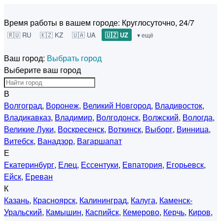
Время работы в вашем городе:
Круглосуточно, 24/7
🇷🇺 RU
🇰🇿 KZ
🇺🇦 UA
🇺🇿 UZ
▾ ещё
Ваш город:
Выбрать город
Выберите ваш город
В
Волгоград
,
Воронеж
,
Великий Новгород
,
Владивосток
,
Владикавказ
,
Владимир
,
Волгодонск
,
Волжский
,
Вологда
,
Великие Луки
,
Воскресенск
,
Воткинск
,
Выборг
,
Винница
,
Витебск
,
Ванадзор
,
Вагаршапат
Е
Екатеринбург
,
Елец
,
Ессентуки
,
Евпатория
,
Егорьевск
,
Ейск
,
Ереван
К
Казань
,
Красноярск
,
Калининград
,
Калуга
,
Каменск-
Уральский
,
Камышин
,
Каспийск
,
Кемерово
,
Керчь
,
Киров
,