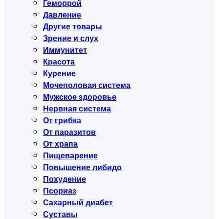
Геморрой
Давление
Другие товары
Зрение и слух
Иммунитет
Красота
Курение
Мочеполовая система
Мужское здоровье
Нервная система
От грибка
От паразитов
От храпа
Пищеварение
Повышение либидо
Похудение
Псориаз
Сахарный диабет
Суставы