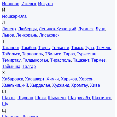
Иваново
,
Ижевск
,
Иркутск
Й
Йошкар-Ола
Л
Липецк
,
Люберцы
,
Ленинск-Кузнецкий
,
Луганск
,
Луцк
,
Львов
,
Ленкорань
,
Лисаковск
Т
Таганрог
,
Тамбов
,
Тверь
,
Тольятти
,
Томск
,
Тула
,
Тюмень
,
Тобольск
,
Тернополь
,
Тбилиси
,
Тараз
,
Туркестан
,
Темиртау
,
Талдыкорган
,
Тирасполь
,
Ташкент
,
Термез
,
Тайынша
,
Талгар
Х
Хабаровск
,
Хасавюрт
,
Химки
,
Харьков
,
Херсон
,
Хмельницкий
,
Хырдалан
,
Худжанд
,
Хромтау
,
Хива
Ш
Шахты
,
Ширван
,
Шеки
,
Шымкент
,
Шахрисабз
,
Шахтинск
,
Шу
Щ
Щелково
,
Щучинск