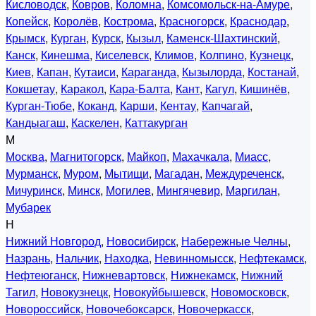
Кисловодск
,
Ковров
,
Коломна
,
Комсомольск-на-Амуре
,
Копейск
,
Королёв
,
Кострома
,
Красногорск
,
Краснодар
,
Крымск
,
Курган
,
Курск
,
Кызыл
,
Каменск-Шахтинский
,
Канск
,
Кинешма
,
Киселевск
,
Климов
,
Колпино
,
Кузнецк
,
Киев
,
Капан
,
Кутаиси
,
Караганда
,
Кызылорда
,
Костанай
,
Кокшетау
,
Каракол
,
Кара-Балта
,
Кант
,
Кагул
,
Кишинёв
,
Курган-Тюбе
,
Коканд
,
Карши
,
Кентау
,
Капчагай
,
Кандыагаш
,
Каскелен
,
Каттакурган
М
Москва
,
Магнитогорск
,
Майкоп
,
Махачкала
,
Миасс
,
Мурманск
,
Муром
,
Мытищи
,
Магадан
,
Междуреченск
,
Мичуринск
,
Минск
,
Могилев
,
Мингячевир
,
Маргилан
,
Мубарек
Н
Нижний Новгород
,
Новосибирск
,
Набережные Челны
,
Назрань
,
Нальчик
,
Находка
,
Невинномысск
,
Нефтекамск
,
Нефтеюганск
,
Нижневартовск
,
Нижнекамск
,
Нижний
Тагил
,
Новокузнецк
,
Новокуйбышевск
,
Новомосковск
,
Новороссийск
,
Новочебоксарск
,
Новочеркасск
,