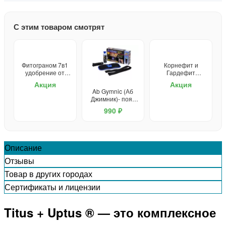
С этим товаром смотрят
Фитограном 7в1
Корнефит и
удобрение от
Гардефит
сорняков
удобрение
Акция
Акция
Ab Gymnic (Аб
Джимник)- пояс
для похудения
990 ₽
Описание
Отзывы
Товар в других городах
Сертификаты и лицензии
Titus + Uptus ® — это комплексное