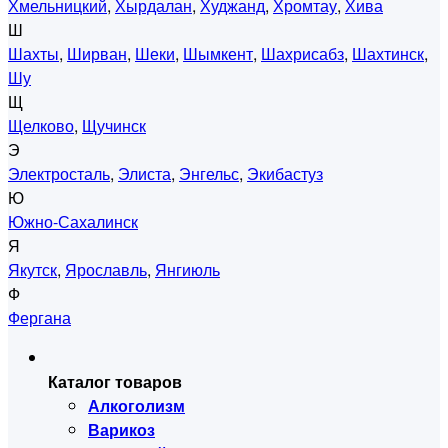
Хмельницкий
,
Хырдалан
,
Худжанд
,
Хромтау
,
Хива
Ш
Шахты
,
Ширван
,
Шеки
,
Шымкент
,
Шахрисабз
,
Шахтинск
,
Шу
Щ
Щелково
,
Щучинск
Э
Электросталь
,
Элиста
,
Энгельс
,
Экибастуз
Ю
Южно-Сахалинск
Я
Якутск
,
Ярославль
,
Янгиюль
Ф
Фергана
Каталог товаров
Алкоголизм
Варикоз