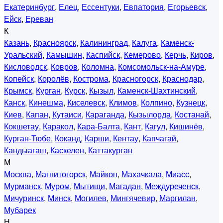
Екатеринбург
,
Елец
,
Ессентуки
,
Евпатория
,
Егорьевск
,
Ейск
,
Ереван
К
Казань
,
Красноярск
,
Калининград
,
Калуга
,
Каменск-
Уральский
,
Камышин
,
Каспийск
,
Кемерово
,
Керчь
,
Киров
,
Кисловодск
,
Ковров
,
Коломна
,
Комсомольск-на-Амуре
,
Копейск
,
Королёв
,
Кострома
,
Красногорск
,
Краснодар
,
Крымск
,
Курган
,
Курск
,
Кызыл
,
Каменск-Шахтинский
,
Канск
,
Кинешма
,
Киселевск
,
Климов
,
Колпино
,
Кузнецк
,
Киев
,
Капан
,
Кутаиси
,
Караганда
,
Кызылорда
,
Костанай
,
Кокшетау
,
Каракол
,
Кара-Балта
,
Кант
,
Кагул
,
Кишинёв
,
Курган-Тюбе
,
Коканд
,
Карши
,
Кентау
,
Капчагай
,
Кандыагаш
,
Каскелен
,
Каттакурган
М
Москва
,
Магнитогорск
,
Майкоп
,
Махачкала
,
Миасс
,
Мурманск
,
Муром
,
Мытищи
,
Магадан
,
Междуреченск
,
Мичуринск
,
Минск
,
Могилев
,
Мингячевир
,
Маргилан
,
Мубарек
Н