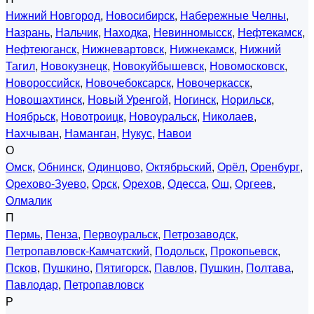
Нижний Новгород
,
Новосибирск
,
Набережные Челны
,
Назрань
,
Нальчик
,
Находка
,
Невинномысск
,
Нефтекамск
,
Нефтеюганск
,
Нижневартовск
,
Нижнекамск
,
Нижний
Тагил
,
Новокузнецк
,
Новокуйбышевск
,
Новомосковск
,
Новороссийск
,
Новочебоксарск
,
Новочеркасск
,
Новошахтинск
,
Новый Уренгой
,
Ногинск
,
Норильск
,
Ноябрьск
,
Новотроицк
,
Новоуральск
,
Николаев
,
Нахчыван
,
Наманган
,
Нукус
,
Навои
О
Омск
,
Обнинск
,
Одинцово
,
Октябрьский
,
Орёл
,
Оренбург
,
Орехово-Зуево
,
Орск
,
Орехов
,
Одесса
,
Ош
,
Оргеев
,
Олмалик
П
Пермь
,
Пенза
,
Первоуральск
,
Петрозаводск
,
Петропавловск-Камчатский
,
Подольск
,
Прокопьевск
,
Псков
,
Пушкино
,
Пятигорск
,
Павлов
,
Пушкин
,
Полтава
,
Павлодар
,
Петропавловск
Р