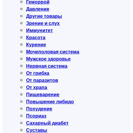
Геморрой
Давление
Другие товары
Зрение и слух
Иммунитет
Красота
Курение
Мочеполовая система
Мужское здоровье
Нервная система
От грибка
От паразитов
От храпа
Пищеварение
Повышение либидо
Похудение
Псориаз
Сахарный диабет
Суставы