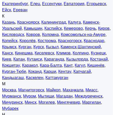
Екатеринбург
,
Елец
,
Ессентуки
,
Евпатория
,
Егорьевск
,
Ейск
,
Ереван
К
Казань
,
Красноярск
,
Калининград
,
Калуга
,
Каменск-
Уральский
,
Камышин
,
Каспийск
,
Кемерово
,
Керчь
,
Киров
,
Кисловодск
,
Ковров
,
Коломна
,
Комсомольск-на-Амуре
,
Копейск
,
Королёв
,
Кострома
,
Красногорск
,
Краснодар
,
Крымск
,
Курган
,
Курск
,
Кызыл
,
Каменск-Шахтинский
,
Канск
,
Кинешма
,
Киселевск
,
Климов
,
Колпино
,
Кузнецк
,
Киев
,
Капан
,
Кутаиси
,
Караганда
,
Кызылорда
,
Костанай
,
Кокшетау
,
Каракол
,
Кара-Балта
,
Кант
,
Кагул
,
Кишинёв
,
Курган-Тюбе
,
Коканд
,
Карши
,
Кентау
,
Капчагай
,
Кандыагаш
,
Каскелен
,
Каттакурган
М
Москва
,
Магнитогорск
,
Майкоп
,
Махачкала
,
Миасс
,
Мурманск
,
Муром
,
Мытищи
,
Магадан
,
Междуреченск
,
Мичуринск
,
Минск
,
Могилев
,
Мингячевир
,
Маргилан
,
Мубарек
Н