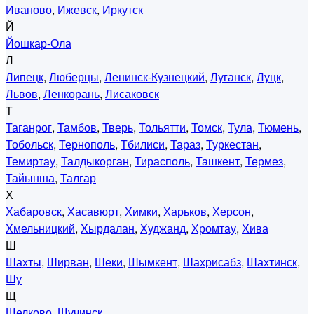
Иваново
,
Ижевск
,
Иркутск
Й
Йошкар-Ола
Л
Липецк
,
Люберцы
,
Ленинск-Кузнецкий
,
Луганск
,
Луцк
,
Львов
,
Ленкорань
,
Лисаковск
Т
Таганрог
,
Тамбов
,
Тверь
,
Тольятти
,
Томск
,
Тула
,
Тюмень
,
Тобольск
,
Тернополь
,
Тбилиси
,
Тараз
,
Туркестан
,
Темиртау
,
Талдыкорган
,
Тирасполь
,
Ташкент
,
Термез
,
Тайынша
,
Талгар
Х
Хабаровск
,
Хасавюрт
,
Химки
,
Харьков
,
Херсон
,
Хмельницкий
,
Хырдалан
,
Худжанд
,
Хромтау
,
Хива
Ш
Шахты
,
Ширван
,
Шеки
,
Шымкент
,
Шахрисабз
,
Шахтинск
,
Шу
Щ
Щелково
,
Щучинск