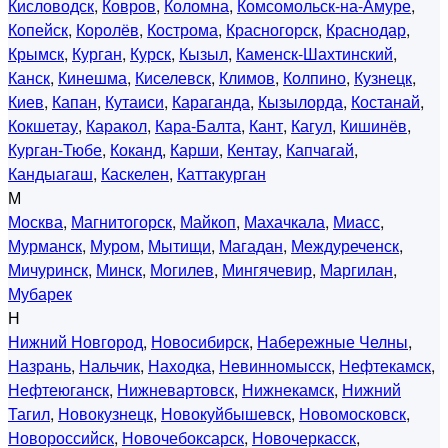
Кисловодск
,
Ковров
,
Коломна
,
Комсомольск-на-Амуре
,
Копейск
,
Королёв
,
Кострома
,
Красногорск
,
Краснодар
,
Крымск
,
Курган
,
Курск
,
Кызыл
,
Каменск-Шахтинский
,
Канск
,
Кинешма
,
Киселевск
,
Климов
,
Колпино
,
Кузнецк
,
Киев
,
Капан
,
Кутаиси
,
Караганда
,
Кызылорда
,
Костанай
,
Кокшетау
,
Каракол
,
Кара-Балта
,
Кант
,
Кагул
,
Кишинёв
,
Курган-Тюбе
,
Коканд
,
Карши
,
Кентау
,
Капчагай
,
Кандыагаш
,
Каскелен
,
Каттакурган
М
Москва
,
Магнитогорск
,
Майкоп
,
Махачкала
,
Миасс
,
Мурманск
,
Муром
,
Мытищи
,
Магадан
,
Междуреченск
,
Мичуринск
,
Минск
,
Могилев
,
Мингячевир
,
Маргилан
,
Мубарек
Н
Нижний Новгород
,
Новосибирск
,
Набережные Челны
,
Назрань
,
Нальчик
,
Находка
,
Невинномысск
,
Нефтекамск
,
Нефтеюганск
,
Нижневартовск
,
Нижнекамск
,
Нижний
Тагил
,
Новокузнецк
,
Новокуйбышевск
,
Новомосковск
,
Новороссийск
,
Новочебоксарск
,
Новочеркасск
,