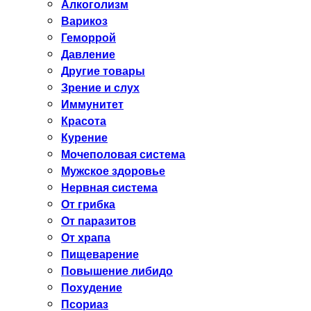
Алкоголизм
Варикоз
Геморрой
Давление
Другие товары
Зрение и слух
Иммунитет
Красота
Курение
Мочеполовая система
Мужское здоровье
Нервная система
От грибка
От паразитов
От храпа
Пищеварение
Повышение либидо
Похудение
Псориаз