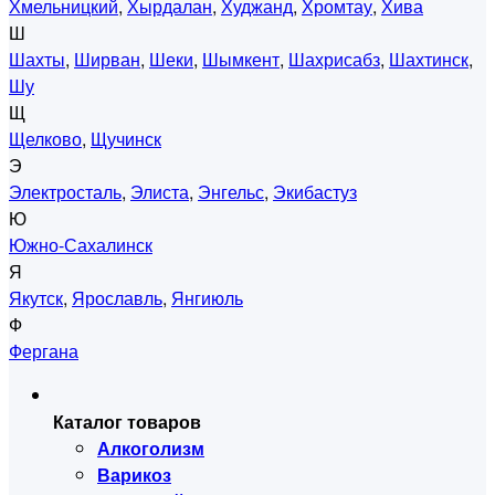
Хмельницкий
,
Хырдалан
,
Худжанд
,
Хромтау
,
Хива
Ш
Шахты
,
Ширван
,
Шеки
,
Шымкент
,
Шахрисабз
,
Шахтинск
,
Шу
Щ
Щелково
,
Щучинск
Э
Электросталь
,
Элиста
,
Энгельс
,
Экибастуз
Ю
Южно-Сахалинск
Я
Якутск
,
Ярославль
,
Янгиюль
Ф
Фергана
Каталог товаров
Алкоголизм
Варикоз