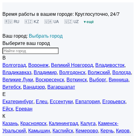
Время работы в вашем городе:
Круглосуточно, 24/7
🇷🇺 RU
🇰🇿 KZ
🇺🇦 UA
🇺🇿 UZ
▾ ещё
Ваш город:
Выбрать город
Выберите ваш город
В
Волгоград
,
Воронеж
,
Великий Новгород
,
Владивосток
,
Владикавказ
,
Владимир
,
Волгодонск
,
Волжский
,
Вологда
,
Великие Луки
,
Воскресенск
,
Воткинск
,
Выборг
,
Винница
,
Витебск
,
Ванадзор
,
Вагаршапат
Е
Екатеринбург
,
Елец
,
Ессентуки
,
Евпатория
,
Егорьевск
,
Ейск
,
Ереван
К
Казань
,
Красноярск
,
Калининград
,
Калуга
,
Каменск-
Уральский
,
Камышин
,
Каспийск
,
Кемерово
,
Керчь
,
Киров
,