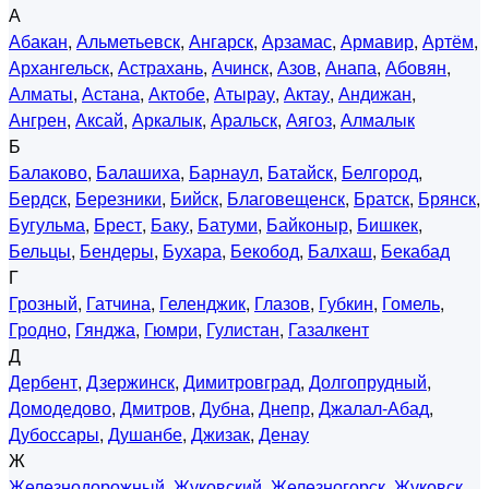
А
Абакан
,
Альметьевск
,
Ангарск
,
Арзамас
,
Армавир
,
Артём
,
Архангельск
,
Астрахань
,
Ачинск
,
Азов
,
Анапа
,
Абовян
,
Алматы
,
Астана
,
Актобе
,
Атырау
,
Актау
,
Андижан
,
Ангрен
,
Аксай
,
Аркалык
,
Аральск
,
Аягоз
,
Алмалык
Б
Балаково
,
Балашиха
,
Барнаул
,
Батайск
,
Белгород
,
Бердск
,
Березники
,
Бийск
,
Благовещенск
,
Братск
,
Брянск
,
Бугульма
,
Брест
,
Баку
,
Батуми
,
Байконыр
,
Бишкек
,
Бельцы
,
Бендеры
,
Бухара
,
Бекобод
,
Балхаш
,
Бекабад
Г
Грозный
,
Гатчина
,
Геленджик
,
Глазов
,
Губкин
,
Гомель
,
Гродно
,
Гянджа
,
Гюмри
,
Гулистан
,
Газалкент
Д
Дербент
,
Дзержинск
,
Димитровград
,
Долгопрудный
,
Домодедово
,
Дмитров
,
Дубна
,
Днепр
,
Джалал-Абад
,
Дубоссары
,
Душанбе
,
Джизак
,
Денау
Ж
Железнодорожный
,
Жуковский
,
Железногорск
,
Жуковск
,