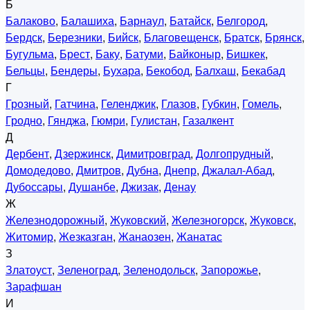
Б
Балаково
,
Балашиха
,
Барнаул
,
Батайск
,
Белгород
,
Бердск
,
Березники
,
Бийск
,
Благовещенск
,
Братск
,
Брянск
,
Бугульма
,
Брест
,
Баку
,
Батуми
,
Байконыр
,
Бишкек
,
Бельцы
,
Бендеры
,
Бухара
,
Бекобод
,
Балхаш
,
Бекабад
Г
Грозный
,
Гатчина
,
Геленджик
,
Глазов
,
Губкин
,
Гомель
,
Гродно
,
Гянджа
,
Гюмри
,
Гулистан
,
Газалкент
Д
Дербент
,
Дзержинск
,
Димитровград
,
Долгопрудный
,
Домодедово
,
Дмитров
,
Дубна
,
Днепр
,
Джалал-Абад
,
Дубоссары
,
Душанбе
,
Джизак
,
Денау
Ж
Железнодорожный
,
Жуковский
,
Железногорск
,
Жуковск
,
Житомир
,
Жезказган
,
Жанаозен
,
Жанатас
З
Златоуст
,
Зеленоград
,
Зеленодольск
,
Запорожье
,
Зарафшан
И