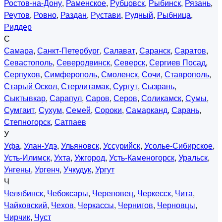
Ростов-на-Дону
,
Раменское
,
Рубцовск
,
Рыбинск
,
Рязань
,
Реутов
,
Ровно
,
Раздан
,
Рустави
,
Рудный
,
Рыбница
,
Риддер
С
Самара
,
Санкт-Петербург
,
Салават
,
Саранск
,
Саратов
,
Севастополь
,
Северодвинск
,
Северск
,
Сергиев Посад
,
Серпухов
,
Симферополь
,
Смоленск
,
Сочи
,
Ставрополь
,
Старый Оскол
,
Стерлитамак
,
Сургут
,
Сызрань
,
Сыктывкар
,
Сарапул
,
Саров
,
Серов
,
Соликамск
,
Сумы
,
Сумгаит
,
Сухум
,
Семей
,
Сороки
,
Самарканд
,
Сарань
,
Степногорск
,
Сатпаев
У
Уфа
,
Улан-Удэ
,
Ульяновск
,
Уссурийск
,
Усолье-Сибирское
,
Усть-Илимск
,
Ухта
,
Ужгород
,
Усть-Каменогорск
,
Уральск
,
Унгены
,
Ургенч
,
Учкудук
,
Ургут
Ч
Челябинск
,
Чебоксары
,
Череповец
,
Черкесск
,
Чита
,
Чайковский
,
Чехов
,
Черкассы
,
Чернигов
,
Черновцы
,
Чирчик
,
Чуст