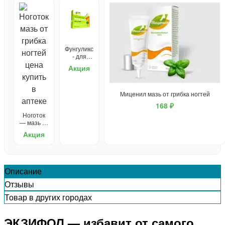
Фунгуликс
- для
лечения
Акция
грибка
Миценил мазь от грибка ногтей
168 ₽
Ноготок
— мазь от
грибка
Акция
Описание
Отзывы
Товар в других городах
ЭКЗИФОЛ — избавит от самого