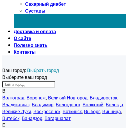
Сахарный диабет
Суставы
Доставка и оплата
О сайте
Полезно знать
Контакты
Ваш город:
Выбрать город
Выберите ваш город
В
Волгоград
,
Воронеж
,
Великий Новгород
,
Владивосток
,
Владикавказ
,
Владимир
,
Волгодонск
,
Волжский
,
Вологда
,
Великие Луки
,
Воскресенск
,
Воткинск
,
Выборг
,
Винница
,
Витебск
,
Ванадзор
,
Вагаршапат
Е