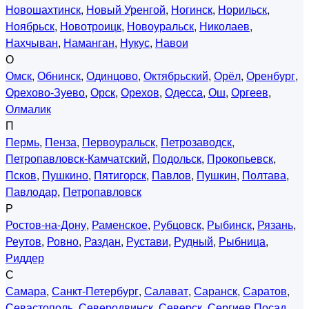
Новошахтинск
,
Новый Уренгой
,
Ногинск
,
Норильск
,
Ноябрьск
,
Новотроицк
,
Новоуральск
,
Николаев
,
Нахчыван
,
Наманган
,
Нукус
,
Навои
О
Омск
,
Обнинск
,
Одинцово
,
Октябрьский
,
Орёл
,
Оренбург
,
Орехово-Зуево
,
Орск
,
Орехов
,
Одесса
,
Ош
,
Оргеев
,
Олмалик
П
Пермь
,
Пенза
,
Первоуральск
,
Петрозаводск
,
Петропавловск-Камчатский
,
Подольск
,
Прокопьевск
,
Псков
,
Пушкино
,
Пятигорск
,
Павлов
,
Пушкин
,
Полтава
,
Павлодар
,
Петропавловск
Р
Ростов-на-Дону
,
Раменское
,
Рубцовск
,
Рыбинск
,
Рязань
,
Реутов
,
Ровно
,
Раздан
,
Рустави
,
Рудный
,
Рыбница
,
Риддер
С
Самара
,
Санкт-Петербург
,
Салават
,
Саранск
,
Саратов
,
Севастополь
,
Северодвинск
,
Северск
,
Сергиев Посад
,