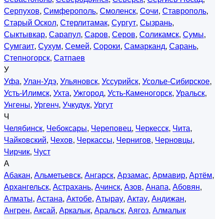
Серпухов
,
Симферополь
,
Смоленск
,
Сочи
,
Ставрополь
,
Старый Оскол
,
Стерлитамак
,
Сургут
,
Сызрань
,
Сыктывкар
,
Сарапул
,
Саров
,
Серов
,
Соликамск
,
Сумы
,
Сумгаит
,
Сухум
,
Семей
,
Сороки
,
Самарканд
,
Сарань
,
Степногорск
,
Сатпаев
У
Уфа
,
Улан-Удэ
,
Ульяновск
,
Уссурийск
,
Усолье-Сибирское
,
Усть-Илимск
,
Ухта
,
Ужгород
,
Усть-Каменогорск
,
Уральск
,
Унгены
,
Ургенч
,
Учкудук
,
Ургут
Ч
Челябинск
,
Чебоксары
,
Череповец
,
Черкесск
,
Чита
,
Чайковский
,
Чехов
,
Черкассы
,
Чернигов
,
Черновцы
,
Чирчик
,
Чуст
А
Абакан
,
Альметьевск
,
Ангарск
,
Арзамас
,
Армавир
,
Артём
,
Архангельск
,
Астрахань
,
Ачинск
,
Азов
,
Анапа
,
Абовян
,
Алматы
,
Астана
,
Актобе
,
Атырау
,
Актау
,
Андижан
,
Ангрен
,
Аксай
,
Аркалык
,
Аральск
,
Аягоз
,
Алмалык