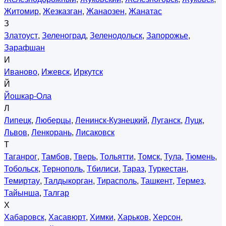
Житомир
,
Жезказган
,
Жанаозен
,
Жанатас
З
Златоуст
,
Зеленоград
,
Зеленодольск
,
Запорожье
,
Зарафшан
И
Иваново
,
Ижевск
,
Иркутск
Й
Йошкар-Ола
Л
Липецк
,
Люберцы
,
Ленинск-Кузнецкий
,
Луганск
,
Луцк
,
Львов
,
Ленкорань
,
Лисаковск
Т
Таганрог
,
Тамбов
,
Тверь
,
Тольятти
,
Томск
,
Тула
,
Тюмень
,
Тобольск
,
Тернополь
,
Тбилиси
,
Тараз
,
Туркестан
,
Темиртау
,
Талдыкорган
,
Тирасполь
,
Ташкент
,
Термез
,
Тайынша
,
Талгар
Х
Хабаровск
,
Хасавюрт
,
Химки
,
Харьков
,
Херсон
,