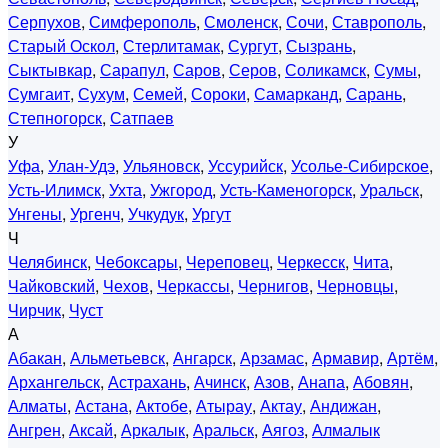
Серпухов
,
Симферополь
,
Смоленск
,
Сочи
,
Ставрополь
,
Старый Оскол
,
Стерлитамак
,
Сургут
,
Сызрань
,
Сыктывкар
,
Сарапул
,
Саров
,
Серов
,
Соликамск
,
Сумы
,
Сумгаит
,
Сухум
,
Семей
,
Сороки
,
Самарканд
,
Сарань
,
Степногорск
,
Сатпаев
У
Уфа
,
Улан-Удэ
,
Ульяновск
,
Уссурийск
,
Усолье-Сибирское
,
Усть-Илимск
,
Ухта
,
Ужгород
,
Усть-Каменогорск
,
Уральск
,
Унгены
,
Ургенч
,
Учкудук
,
Ургут
Ч
Челябинск
,
Чебоксары
,
Череповец
,
Черкесск
,
Чита
,
Чайковский
,
Чехов
,
Черкассы
,
Чернигов
,
Черновцы
,
Чирчик
,
Чуст
А
Абакан
,
Альметьевск
,
Ангарск
,
Арзамас
,
Армавир
,
Артём
,
Архангельск
,
Астрахань
,
Ачинск
,
Азов
,
Анапа
,
Абовян
,
Алматы
,
Астана
,
Актобе
,
Атырау
,
Актау
,
Андижан
,
Ангрен
,
Аксай
,
Аркалык
,
Аральск
,
Аягоз
,
Алмалык