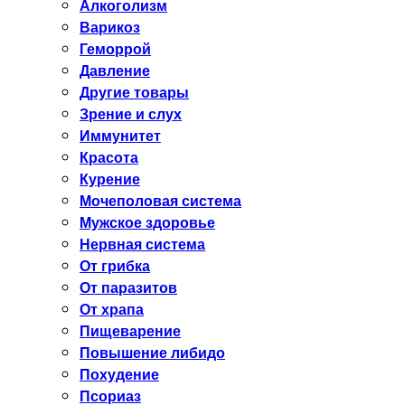
Алкоголизм
Варикоз
Геморрой
Давление
Другие товары
Зрение и слух
Иммунитет
Красота
Курение
Мочеполовая система
Мужское здоровье
Нервная система
От грибка
От паразитов
От храпа
Пищеварение
Повышение либидо
Похудение
Псориаз