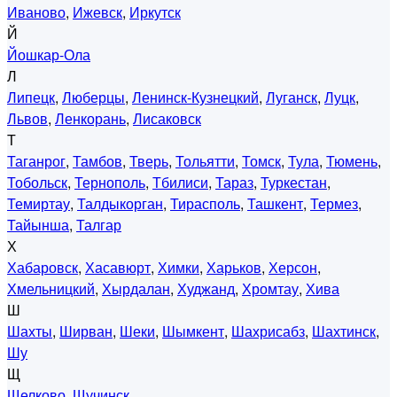
Иваново
,
Ижевск
,
Иркутск
Й
Йошкар-Ола
Л
Липецк
,
Люберцы
,
Ленинск-Кузнецкий
,
Луганск
,
Луцк
,
Львов
,
Ленкорань
,
Лисаковск
Т
Таганрог
,
Тамбов
,
Тверь
,
Тольятти
,
Томск
,
Тула
,
Тюмень
,
Тобольск
,
Тернополь
,
Тбилиси
,
Тараз
,
Туркестан
,
Темиртау
,
Талдыкорган
,
Тирасполь
,
Ташкент
,
Термез
,
Тайынша
,
Талгар
Х
Хабаровск
,
Хасавюрт
,
Химки
,
Харьков
,
Херсон
,
Хмельницкий
,
Хырдалан
,
Худжанд
,
Хромтау
,
Хива
Ш
Шахты
,
Ширван
,
Шеки
,
Шымкент
,
Шахрисабз
,
Шахтинск
,
Шу
Щ
Щелково
,
Щучинск