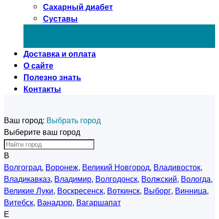
Сахарный диабет
Суставы
Доставка и оплата
О сайте
Полезно знать
Контакты
Ваш город:
Выбрать город
Выберите ваш город
В
Волгоград
,
Воронеж
,
Великий Новгород
,
Владивосток
,
Владикавказ
,
Владимир
,
Волгодонск
,
Волжский
,
Вологда
,
Великие Луки
,
Воскресенск
,
Воткинск
,
Выборг
,
Винница
,
Витебск
,
Ванадзор
,
Вагаршапат
Е