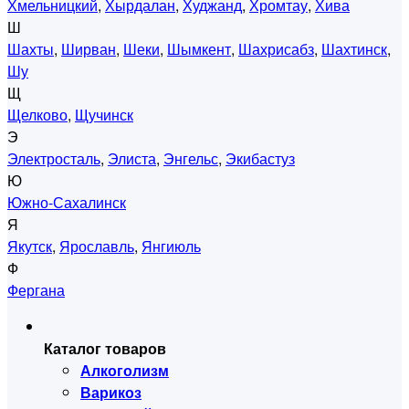
Хмельницкий
,
Хырдалан
,
Худжанд
,
Хромтау
,
Хива
Ш
Шахты
,
Ширван
,
Шеки
,
Шымкент
,
Шахрисабз
,
Шахтинск
,
Шу
Щ
Щелково
,
Щучинск
Э
Электросталь
,
Элиста
,
Энгельс
,
Экибастуз
Ю
Южно-Сахалинск
Я
Якутск
,
Ярославль
,
Янгиюль
Ф
Фергана
Каталог товаров
Алкоголизм
Варикоз