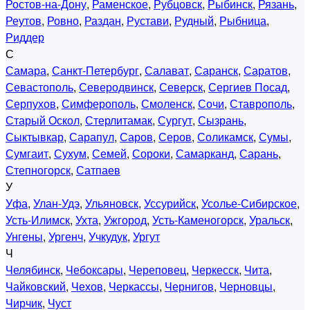
Ростов-на-Дону
,
Раменское
,
Рубцовск
,
Рыбинск
,
Рязань
,
Реутов
,
Ровно
,
Раздан
,
Рустави
,
Рудный
,
Рыбница
,
Риддер
С
Самара
,
Санкт-Петербург
,
Салават
,
Саранск
,
Саратов
,
Севастополь
,
Северодвинск
,
Северск
,
Сергиев Посад
,
Серпухов
,
Симферополь
,
Смоленск
,
Сочи
,
Ставрополь
,
Старый Оскол
,
Стерлитамак
,
Сургут
,
Сызрань
,
Сыктывкар
,
Сарапул
,
Саров
,
Серов
,
Соликамск
,
Сумы
,
Сумгаит
,
Сухум
,
Семей
,
Сороки
,
Самарканд
,
Сарань
,
Степногорск
,
Сатпаев
У
Уфа
,
Улан-Удэ
,
Ульяновск
,
Уссурийск
,
Усолье-Сибирское
,
Усть-Илимск
,
Ухта
,
Ужгород
,
Усть-Каменогорск
,
Уральск
,
Унгены
,
Ургенч
,
Учкудук
,
Ургут
Ч
Челябинск
,
Чебоксары
,
Череповец
,
Черкесск
,
Чита
,
Чайковский
,
Чехов
,
Черкассы
,
Чернигов
,
Черновцы
,
Чирчик
,
Чуст