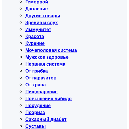
Геморрой
Давление
Другие товары
Зрение и слух
Иммунитет
Красота
Курение
Мочеполовая система
Мужское здоровье
Нервная система
От грибка
От паразитов
От храпа
Пищеварение
Повышение либидо
Похудение
Псориаз
Сахарный диабет
Суставы