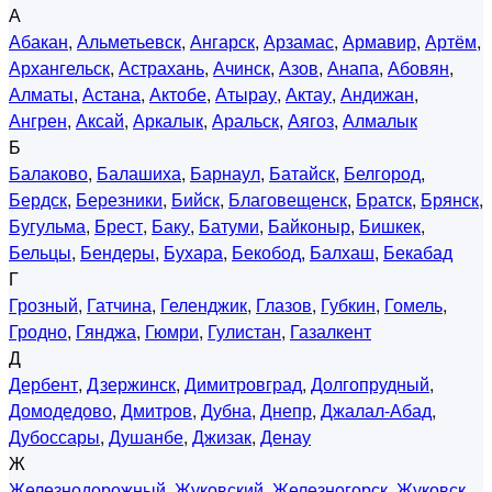
А
Абакан
,
Альметьевск
,
Ангарск
,
Арзамас
,
Армавир
,
Артём
,
Архангельск
,
Астрахань
,
Ачинск
,
Азов
,
Анапа
,
Абовян
,
Алматы
,
Астана
,
Актобе
,
Атырау
,
Актау
,
Андижан
,
Ангрен
,
Аксай
,
Аркалык
,
Аральск
,
Аягоз
,
Алмалык
Б
Балаково
,
Балашиха
,
Барнаул
,
Батайск
,
Белгород
,
Бердск
,
Березники
,
Бийск
,
Благовещенск
,
Братск
,
Брянск
,
Бугульма
,
Брест
,
Баку
,
Батуми
,
Байконыр
,
Бишкек
,
Бельцы
,
Бендеры
,
Бухара
,
Бекобод
,
Балхаш
,
Бекабад
Г
Грозный
,
Гатчина
,
Геленджик
,
Глазов
,
Губкин
,
Гомель
,
Гродно
,
Гянджа
,
Гюмри
,
Гулистан
,
Газалкент
Д
Дербент
,
Дзержинск
,
Димитровград
,
Долгопрудный
,
Домодедово
,
Дмитров
,
Дубна
,
Днепр
,
Джалал-Абад
,
Дубоссары
,
Душанбе
,
Джизак
,
Денау
Ж
Железнодорожный
,
Жуковский
,
Железногорск
,
Жуковск
,