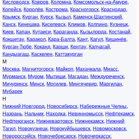
Кисловодск
,
Ковров
,
Коломна
,
Комсомольск-на-Амуре
,
Копейск
,
Королёв
,
Кострома
,
Красногорск
,
Краснодар
,
Крымск
,
Курган
,
Курск
,
Кызыл
,
Каменск-Шахтинский
,
Канск
,
Кинешма
,
Киселевск
,
Климов
,
Колпино
,
Кузнецк
,
Киев
,
Капан
,
Кутаиси
,
Караганда
,
Кызылорда
,
Костанай
,
Кокшетау
,
Каракол
,
Кара-Балта
,
Кант
,
Кагул
,
Кишинёв
,
Курган-Тюбе
,
Коканд
,
Карши
,
Кентау
,
Капчагай
,
Кандыагаш
,
Каскелен
,
Каттакурган
М
Москва
,
Магнитогорск
,
Майкоп
,
Махачкала
,
Миасс
,
Мурманск
,
Муром
,
Мытищи
,
Магадан
,
Междуреченск
,
Мичуринск
,
Минск
,
Могилев
,
Мингячевир
,
Маргилан
,
Мубарек
Н
Нижний Новгород
,
Новосибирск
,
Набережные Челны
,
Назрань
,
Нальчик
,
Находка
,
Невинномысск
,
Нефтекамск
,
Нефтеюганск
,
Нижневартовск
,
Нижнекамск
,
Нижний
Тагил
,
Новокузнецк
,
Новокуйбышевск
,
Новомосковск
,
Новороссийск
,
Новочебоксарск
,
Новочеркасск
,