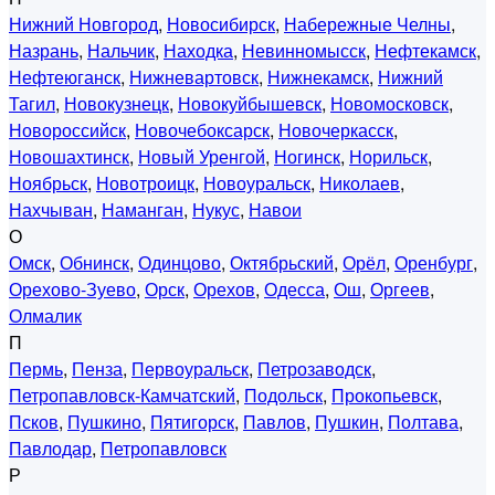
Нижний Новгород
,
Новосибирск
,
Набережные Челны
,
Назрань
,
Нальчик
,
Находка
,
Невинномысск
,
Нефтекамск
,
Нефтеюганск
,
Нижневартовск
,
Нижнекамск
,
Нижний
Тагил
,
Новокузнецк
,
Новокуйбышевск
,
Новомосковск
,
Новороссийск
,
Новочебоксарск
,
Новочеркасск
,
Новошахтинск
,
Новый Уренгой
,
Ногинск
,
Норильск
,
Ноябрьск
,
Новотроицк
,
Новоуральск
,
Николаев
,
Нахчыван
,
Наманган
,
Нукус
,
Навои
О
Омск
,
Обнинск
,
Одинцово
,
Октябрьский
,
Орёл
,
Оренбург
,
Орехово-Зуево
,
Орск
,
Орехов
,
Одесса
,
Ош
,
Оргеев
,
Олмалик
П
Пермь
,
Пенза
,
Первоуральск
,
Петрозаводск
,
Петропавловск-Камчатский
,
Подольск
,
Прокопьевск
,
Псков
,
Пушкино
,
Пятигорск
,
Павлов
,
Пушкин
,
Полтава
,
Павлодар
,
Петропавловск
Р