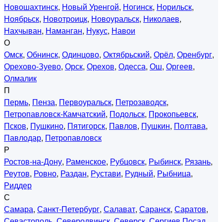
Новошахтинск
,
Новый Уренгой
,
Ногинск
,
Норильск
,
Ноябрьск
,
Новотроицк
,
Новоуральск
,
Николаев
,
Нахчыван
,
Наманган
,
Нукус
,
Навои
О
Омск
,
Обнинск
,
Одинцово
,
Октябрьский
,
Орёл
,
Оренбург
,
Орехово-Зуево
,
Орск
,
Орехов
,
Одесса
,
Ош
,
Оргеев
,
Олмалик
П
Пермь
,
Пенза
,
Первоуральск
,
Петрозаводск
,
Петропавловск-Камчатский
,
Подольск
,
Прокопьевск
,
Псков
,
Пушкино
,
Пятигорск
,
Павлов
,
Пушкин
,
Полтава
,
Павлодар
,
Петропавловск
Р
Ростов-на-Дону
,
Раменское
,
Рубцовск
,
Рыбинск
,
Рязань
,
Реутов
,
Ровно
,
Раздан
,
Рустави
,
Рудный
,
Рыбница
,
Риддер
С
Самара
,
Санкт-Петербург
,
Салават
,
Саранск
,
Саратов
,
Севастополь
,
Северодвинск
,
Северск
,
Сергиев Посад
,