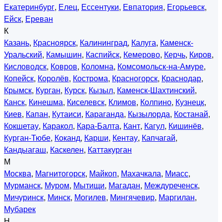
Екатеринбург
,
Елец
,
Ессентуки
,
Евпатория
,
Егорьевск
,
Ейск
,
Ереван
К
Казань
,
Красноярск
,
Калининград
,
Калуга
,
Каменск-
Уральский
,
Камышин
,
Каспийск
,
Кемерово
,
Керчь
,
Киров
,
Кисловодск
,
Ковров
,
Коломна
,
Комсомольск-на-Амуре
,
Копейск
,
Королёв
,
Кострома
,
Красногорск
,
Краснодар
,
Крымск
,
Курган
,
Курск
,
Кызыл
,
Каменск-Шахтинский
,
Канск
,
Кинешма
,
Киселевск
,
Климов
,
Колпино
,
Кузнецк
,
Киев
,
Капан
,
Кутаиси
,
Караганда
,
Кызылорда
,
Костанай
,
Кокшетау
,
Каракол
,
Кара-Балта
,
Кант
,
Кагул
,
Кишинёв
,
Курган-Тюбе
,
Коканд
,
Карши
,
Кентау
,
Капчагай
,
Кандыагаш
,
Каскелен
,
Каттакурган
М
Москва
,
Магнитогорск
,
Майкоп
,
Махачкала
,
Миасс
,
Мурманск
,
Муром
,
Мытищи
,
Магадан
,
Междуреченск
,
Мичуринск
,
Минск
,
Могилев
,
Мингячевир
,
Маргилан
,
Мубарек
Н