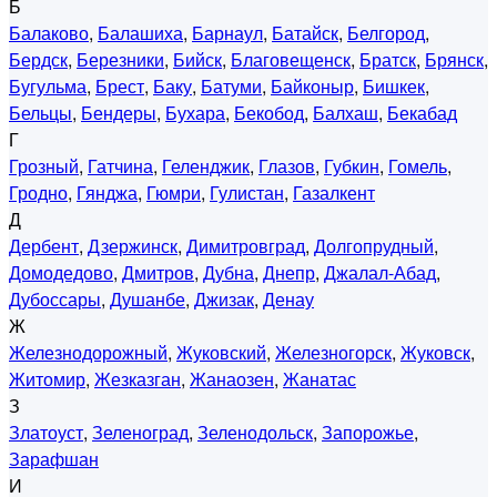
Б
Балаково
,
Балашиха
,
Барнаул
,
Батайск
,
Белгород
,
Бердск
,
Березники
,
Бийск
,
Благовещенск
,
Братск
,
Брянск
,
Бугульма
,
Брест
,
Баку
,
Батуми
,
Байконыр
,
Бишкек
,
Бельцы
,
Бендеры
,
Бухара
,
Бекобод
,
Балхаш
,
Бекабад
Г
Грозный
,
Гатчина
,
Геленджик
,
Глазов
,
Губкин
,
Гомель
,
Гродно
,
Гянджа
,
Гюмри
,
Гулистан
,
Газалкент
Д
Дербент
,
Дзержинск
,
Димитровград
,
Долгопрудный
,
Домодедово
,
Дмитров
,
Дубна
,
Днепр
,
Джалал-Абад
,
Дубоссары
,
Душанбе
,
Джизак
,
Денау
Ж
Железнодорожный
,
Жуковский
,
Железногорск
,
Жуковск
,
Житомир
,
Жезказган
,
Жанаозен
,
Жанатас
З
Златоуст
,
Зеленоград
,
Зеленодольск
,
Запорожье
,
Зарафшан
И