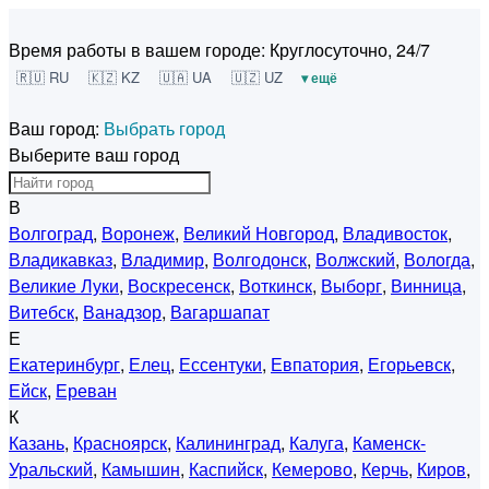
Время работы в вашем городе:
Круглосуточно, 24/7
🇷🇺 RU
🇰🇿 KZ
🇺🇦 UA
🇺🇿 UZ
▾ ещё
Ваш город:
Выбрать город
Выберите ваш город
В
Волгоград
,
Воронеж
,
Великий Новгород
,
Владивосток
,
Владикавказ
,
Владимир
,
Волгодонск
,
Волжский
,
Вологда
,
Великие Луки
,
Воскресенск
,
Воткинск
,
Выборг
,
Винница
,
Витебск
,
Ванадзор
,
Вагаршапат
Е
Екатеринбург
,
Елец
,
Ессентуки
,
Евпатория
,
Егорьевск
,
Ейск
,
Ереван
К
Казань
,
Красноярск
,
Калининград
,
Калуга
,
Каменск-
Уральский
,
Камышин
,
Каспийск
,
Кемерово
,
Керчь
,
Киров
,