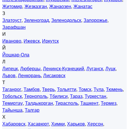
Житомир
,
Жезказган
,
Жанаозен
,
Жанатас
З
Златоуст
,
Зеленоград
,
Зеленодольск
,
Запорожье
,
Зарафшан
И
Иваново
,
Ижевск
,
Иркутск
Й
Йошкар-Ола
Л
Липецк
,
Люберцы
,
Ленинск-Кузнецкий
,
Луганск
,
Луцк
,
Львов
,
Ленкорань
,
Лисаковск
Т
Таганрог
,
Тамбов
,
Тверь
,
Тольятти
,
Томск
,
Тула
,
Тюмень
,
Тобольск
,
Тернополь
,
Тбилиси
,
Тараз
,
Туркестан
,
Темиртау
,
Талдыкорган
,
Тирасполь
,
Ташкент
,
Термез
,
Тайынша
,
Талгар
Х
Хабаровск
,
Хасавюрт
,
Химки
,
Харьков
,
Херсон
,