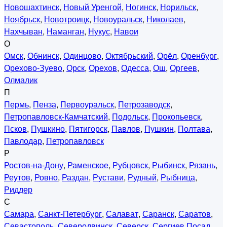
Новошахтинск
,
Новый Уренгой
,
Ногинск
,
Норильск
,
Ноябрьск
,
Новотроицк
,
Новоуральск
,
Николаев
,
Нахчыван
,
Наманган
,
Нукус
,
Навои
О
Омск
,
Обнинск
,
Одинцово
,
Октябрьский
,
Орёл
,
Оренбург
,
Орехово-Зуево
,
Орск
,
Орехов
,
Одесса
,
Ош
,
Оргеев
,
Олмалик
П
Пермь
,
Пенза
,
Первоуральск
,
Петрозаводск
,
Петропавловск-Камчатский
,
Подольск
,
Прокопьевск
,
Псков
,
Пушкино
,
Пятигорск
,
Павлов
,
Пушкин
,
Полтава
,
Павлодар
,
Петропавловск
Р
Ростов-на-Дону
,
Раменское
,
Рубцовск
,
Рыбинск
,
Рязань
,
Реутов
,
Ровно
,
Раздан
,
Рустави
,
Рудный
,
Рыбница
,
Риддер
С
Самара
,
Санкт-Петербург
,
Салават
,
Саранск
,
Саратов
,
Севастополь
,
Северодвинск
,
Северск
,
Сергиев Посад
,