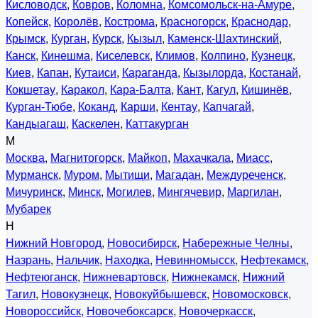
Кисловодск
,
Ковров
,
Коломна
,
Комсомольск-на-Амуре
,
Копейск
,
Королёв
,
Кострома
,
Красногорск
,
Краснодар
,
Крымск
,
Курган
,
Курск
,
Кызыл
,
Каменск-Шахтинский
,
Канск
,
Кинешма
,
Киселевск
,
Климов
,
Колпино
,
Кузнецк
,
Киев
,
Капан
,
Кутаиси
,
Караганда
,
Кызылорда
,
Костанай
,
Кокшетау
,
Каракол
,
Кара-Балта
,
Кант
,
Кагул
,
Кишинёв
,
Курган-Тюбе
,
Коканд
,
Карши
,
Кентау
,
Капчагай
,
Кандыагаш
,
Каскелен
,
Каттакурган
М
Москва
,
Магнитогорск
,
Майкоп
,
Махачкала
,
Миасс
,
Мурманск
,
Муром
,
Мытищи
,
Магадан
,
Междуреченск
,
Мичуринск
,
Минск
,
Могилев
,
Мингячевир
,
Маргилан
,
Мубарек
Н
Нижний Новгород
,
Новосибирск
,
Набережные Челны
,
Назрань
,
Нальчик
,
Находка
,
Невинномысск
,
Нефтекамск
,
Нефтеюганск
,
Нижневартовск
,
Нижнекамск
,
Нижний
Тагил
,
Новокузнецк
,
Новокуйбышевск
,
Новомосковск
,
Новороссийск
,
Новочебоксарск
,
Новочеркасск
,