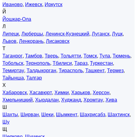
Иваново
,
Ижевск
,
Иркутск
Й
Йошкар-Ола
Л
Липецк
,
Люберцы
,
Ленинск-Кузнецкий
,
Луганск
,
Луцк
,
Львов
,
Ленкорань
,
Лисаковск
Т
Таганрог
,
Тамбов
,
Тверь
,
Тольятти
,
Томск
,
Тула
,
Тюмень
,
Тобольск
,
Тернополь
,
Тбилиси
,
Тараз
,
Туркестан
,
Темиртау
,
Талдыкорган
,
Тирасполь
,
Ташкент
,
Термез
,
Тайынша
,
Талгар
Х
Хабаровск
,
Хасавюрт
,
Химки
,
Харьков
,
Херсон
,
Хмельницкий
,
Хырдалан
,
Худжанд
,
Хромтау
,
Хива
Ш
Шахты
,
Ширван
,
Шеки
,
Шымкент
,
Шахрисабз
,
Шахтинск
,
Шу
Щ
Щелково
,
Щучинск