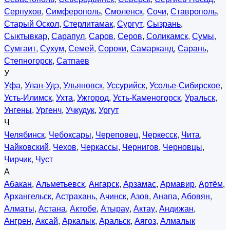
Серпухов
,
Симферополь
,
Смоленск
,
Сочи
,
Ставрополь
,
Старый Оскол
,
Стерлитамак
,
Сургут
,
Сызрань
,
Сыктывкар
,
Сарапул
,
Саров
,
Серов
,
Соликамск
,
Сумы
,
Сумгаит
,
Сухум
,
Семей
,
Сороки
,
Самарканд
,
Сарань
,
Степногорск
,
Сатпаев
У
Уфа
,
Улан-Удэ
,
Ульяновск
,
Уссурийск
,
Усолье-Сибирское
,
Усть-Илимск
,
Ухта
,
Ужгород
,
Усть-Каменогорск
,
Уральск
,
Унгены
,
Ургенч
,
Учкудук
,
Ургут
Ч
Челябинск
,
Чебоксары
,
Череповец
,
Черкесск
,
Чита
,
Чайковский
,
Чехов
,
Черкассы
,
Чернигов
,
Черновцы
,
Чирчик
,
Чуст
А
Абакан
,
Альметьевск
,
Ангарск
,
Арзамас
,
Армавир
,
Артём
,
Архангельск
,
Астрахань
,
Ачинск
,
Азов
,
Анапа
,
Абовян
,
Алматы
,
Астана
,
Актобе
,
Атырау
,
Актау
,
Андижан
,
Ангрен
,
Аксай
,
Аркалык
,
Аральск
,
Аягоз
,
Алмалык