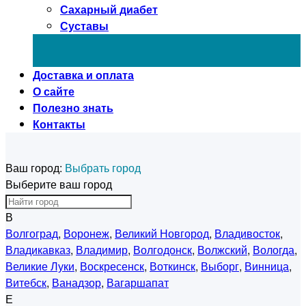
Сахарный диабет
Суставы
Доставка и оплата
О сайте
Полезно знать
Контакты
Ваш город:
Выбрать город
Выберите ваш город
В
Волгоград
,
Воронеж
,
Великий Новгород
,
Владивосток
,
Владикавказ
,
Владимир
,
Волгодонск
,
Волжский
,
Вологда
,
Великие Луки
,
Воскресенск
,
Воткинск
,
Выборг
,
Винница
,
Витебск
,
Ванадзор
,
Вагаршапат
Е