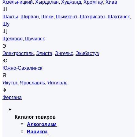
Хмельницкий
,
Хырдалан
,
Худжанд
,
Хромтау
,
Хива
Ш
Шахты
,
Ширван
,
Шеки
,
Шымкент
,
Шахрисабз
,
Шахтинск
,
Шу
Щ
Щелково
,
Щучинск
Э
Электросталь
,
Элиста
,
Энгельс
,
Экибастуз
Ю
Южно-Сахалинск
Я
Якутск
,
Ярославль
,
Янгиюль
Ф
Фергана
Каталог товаров
Алкоголизм
Варикоз