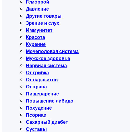
Геморрой
Давление
Другие товары
Зрение и слух
Иммунитет
Красота
Курение
Мочеполовая система
Мужское здоровье
Нервная система
От грибка
От паразитов
От храпа
Пищеварение
Повышение либидо
Похудение
Псориаз
Сахарный диабет
Суставы