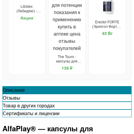
Libidex
(Либидекс) -
капсулы от
Акция
простатита и для
Erectol FORTE
потенции
(Эректол Форте) -
средство для
45 Br
потенции
The Touro -
капсулы для
потенции
139 ₽
Описание
Отзывы
Товар в других городах
Сертификаты и лицензии
AlfaPlay® — капсулы для