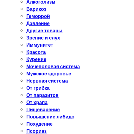
Алкоголизм
Варикоз
Геморрой
Давление
Другие товары
Зрение и слух
Иммунитет
Красота
Курение
Мочеполовая система
Мужское здоровье
Нервная система
От грибка
От паразитов
От храпа
Пищеварение
Повышение либидо
Похудение
Псориаз