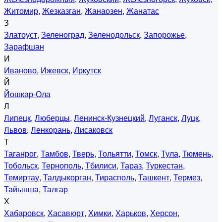
Житомир
,
Жезказган
,
Жанаозен
,
Жанатас
З
Златоуст
,
Зеленоград
,
Зеленодольск
,
Запорожье
,
Зарафшан
И
Иваново
,
Ижевск
,
Иркутск
Й
Йошкар-Ола
Л
Липецк
,
Люберцы
,
Ленинск-Кузнецкий
,
Луганск
,
Луцк
,
Львов
,
Ленкорань
,
Лисаковск
Т
Таганрог
,
Тамбов
,
Тверь
,
Тольятти
,
Томск
,
Тула
,
Тюмень
,
Тобольск
,
Тернополь
,
Тбилиси
,
Тараз
,
Туркестан
,
Темиртау
,
Талдыкорган
,
Тирасполь
,
Ташкент
,
Термез
,
Тайынша
,
Талгар
Х
Хабаровск
,
Хасавюрт
,
Химки
,
Харьков
,
Херсон
,