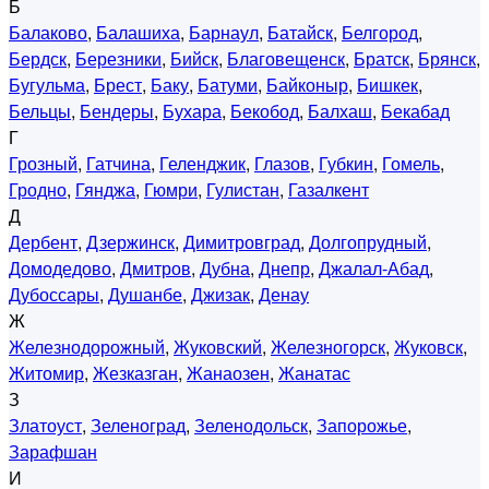
Б
Балаково
,
Балашиха
,
Барнаул
,
Батайск
,
Белгород
,
Бердск
,
Березники
,
Бийск
,
Благовещенск
,
Братск
,
Брянск
,
Бугульма
,
Брест
,
Баку
,
Батуми
,
Байконыр
,
Бишкек
,
Бельцы
,
Бендеры
,
Бухара
,
Бекобод
,
Балхаш
,
Бекабад
Г
Грозный
,
Гатчина
,
Геленджик
,
Глазов
,
Губкин
,
Гомель
,
Гродно
,
Гянджа
,
Гюмри
,
Гулистан
,
Газалкент
Д
Дербент
,
Дзержинск
,
Димитровград
,
Долгопрудный
,
Домодедово
,
Дмитров
,
Дубна
,
Днепр
,
Джалал-Абад
,
Дубоссары
,
Душанбе
,
Джизак
,
Денау
Ж
Железнодорожный
,
Жуковский
,
Железногорск
,
Жуковск
,
Житомир
,
Жезказган
,
Жанаозен
,
Жанатас
З
Златоуст
,
Зеленоград
,
Зеленодольск
,
Запорожье
,
Зарафшан
И