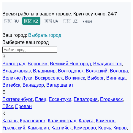
Время работы в вашем городе:
Круглосуточно, 24/7
🇷🇺 RU
🇰🇿 KZ
🇺🇦 UA
🇺🇿 UZ
▾ ещё
Ваш город:
Выбрать город
Выберите ваш город
В
Волгоград
,
Воронеж
,
Великий Новгород
,
Владивосток
,
Владикавказ
,
Владимир
,
Волгодонск
,
Волжский
,
Вологда
,
Великие Луки
,
Воскресенск
,
Воткинск
,
Выборг
,
Винница
,
Витебск
,
Ванадзор
,
Вагаршапат
Е
Екатеринбург
,
Елец
,
Ессентуки
,
Евпатория
,
Егорьевск
,
Ейск
,
Ереван
К
Казань
,
Красноярск
,
Калининград
,
Калуга
,
Каменск-
Уральский
,
Камышин
,
Каспийск
,
Кемерово
,
Керчь
,
Киров
,