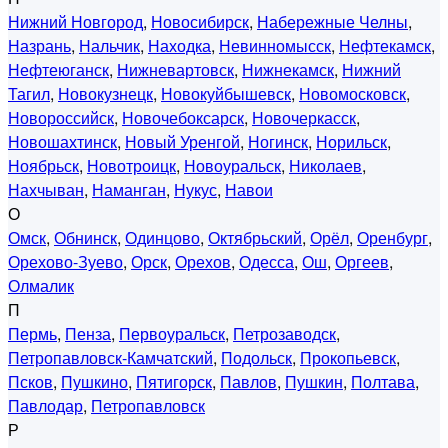
Нижний Новгород
,
Новосибирск
,
Набережные Челны
,
Назрань
,
Нальчик
,
Находка
,
Невинномысск
,
Нефтекамск
,
Нефтеюганск
,
Нижневартовск
,
Нижнекамск
,
Нижний
Тагил
,
Новокузнецк
,
Новокуйбышевск
,
Новомосковск
,
Новороссийск
,
Новочебоксарск
,
Новочеркасск
,
Новошахтинск
,
Новый Уренгой
,
Ногинск
,
Норильск
,
Ноябрьск
,
Новотроицк
,
Новоуральск
,
Николаев
,
Нахчыван
,
Наманган
,
Нукус
,
Навои
О
Омск
,
Обнинск
,
Одинцово
,
Октябрьский
,
Орёл
,
Оренбург
,
Орехово-Зуево
,
Орск
,
Орехов
,
Одесса
,
Ош
,
Оргеев
,
Олмалик
П
Пермь
,
Пенза
,
Первоуральск
,
Петрозаводск
,
Петропавловск-Камчатский
,
Подольск
,
Прокопьевск
,
Псков
,
Пушкино
,
Пятигорск
,
Павлов
,
Пушкин
,
Полтава
,
Павлодар
,
Петропавловск
Р