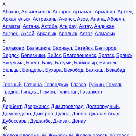
А
Абакан
,
Альметьевск
,
Ангарск
,
Арзамас
,
Армавир
,
Артём
,
Архангельск
,
Астрахань
,
Ачинск
,
Азов
,
Анапа
,
Абовян
,
Алматы
,
Астана
,
Актобе
,
Атырау
,
Актау
,
Андижан
,
Ангрен
,
Аксай
,
Аркалык
,
Аральск
,
Аягоз
,
Алмалык
Б
Балаково
,
Балашиха
,
Барнаул
,
Батайск
,
Белгород
,
Бердск
,
Березники
,
Бийск
,
Благовещенск
,
Братск
,
Брянск
,
Бугульма
,
Брест
,
Баку
,
Батуми
,
Байконыр
,
Бишкек
,
Бельцы
,
Бендеры
,
Бухара
,
Бекобод
,
Балхаш
,
Бекабад
Г
Грозный
,
Гатчина
,
Геленджик
,
Глазов
,
Губкин
,
Гомель
,
Гродно
,
Гянджа
,
Гюмри
,
Гулистан
,
Газалкент
Д
Дербент
,
Дзержинск
,
Димитровград
,
Долгопрудный
,
Домодедово
,
Дмитров
,
Дубна
,
Днепр
,
Джалал-Абад
,
Дубоссары
,
Душанбе
,
Джизак
,
Денау
Ж
Железнодорожный
,
Жуковский
,
Железногорск
,
Жуковск
,