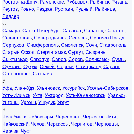
Ростов-на-Дону
,
Раменское
,
Рубцовск
,
Рыбинск
,
Рязань
,
Реутов
,
Ровно
,
Раздан
,
Рустави
,
Рудный
,
Рыбница
,
Риддер
С
Самара
,
Санкт-Петербург
,
Салават
,
Саранск
,
Саратов
,
Севастополь
,
Северодвинск
,
Северск
,
Сергиев Посад
,
Серпухов
,
Симферополь
,
Смоленск
,
Сочи
,
Ставрополь
,
Старый Оскол
,
Стерлитамак
,
Сургут
,
Сызрань
,
Сыктывкар
,
Сарапул
,
Саров
,
Серов
,
Соликамск
,
Сумы
,
Сумгаит
,
Сухум
,
Семей
,
Сороки
,
Самарканд
,
Сарань
,
Степногорск
,
Сатпаев
У
Уфа
,
Улан-Удэ
,
Ульяновск
,
Уссурийск
,
Усолье-Сибирское
,
Усть-Илимск
,
Ухта
,
Ужгород
,
Усть-Каменогорск
,
Уральск
,
Унгены
,
Ургенч
,
Учкудук
,
Ургут
Ч
Челябинск
,
Чебоксары
,
Череповец
,
Черкесск
,
Чита
,
Чайковский
,
Чехов
,
Черкассы
,
Чернигов
,
Черновцы
,
Чирчик
,
Чуст