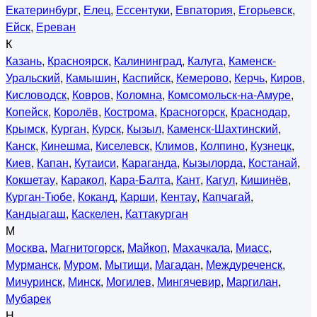
Екатеринбург
,
Елец
,
Ессентуки
,
Евпатория
,
Егорьевск
,
Ейск
,
Ереван
К
Казань
,
Красноярск
,
Калининград
,
Калуга
,
Каменск-
Уральский
,
Камышин
,
Каспийск
,
Кемерово
,
Керчь
,
Киров
,
Кисловодск
,
Ковров
,
Коломна
,
Комсомольск-на-Амуре
,
Копейск
,
Королёв
,
Кострома
,
Красногорск
,
Краснодар
,
Крымск
,
Курган
,
Курск
,
Кызыл
,
Каменск-Шахтинский
,
Канск
,
Кинешма
,
Киселевск
,
Климов
,
Колпино
,
Кузнецк
,
Киев
,
Капан
,
Кутаиси
,
Караганда
,
Кызылорда
,
Костанай
,
Кокшетау
,
Каракол
,
Кара-Балта
,
Кант
,
Кагул
,
Кишинёв
,
Курган-Тюбе
,
Коканд
,
Карши
,
Кентау
,
Капчагай
,
Кандыагаш
,
Каскелен
,
Каттакурган
М
Москва
,
Магнитогорск
,
Майкоп
,
Махачкала
,
Миасс
,
Мурманск
,
Муром
,
Мытищи
,
Магадан
,
Междуреченск
,
Мичуринск
,
Минск
,
Могилев
,
Мингячевир
,
Маргилан
,
Мубарек
Н