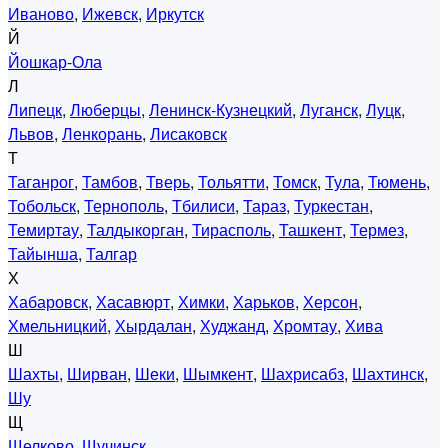
Иваново
,
Ижевск
,
Иркутск
Й
Йошкар-Ола
Л
Липецк
,
Люберцы
,
Ленинск-Кузнецкий
,
Луганск
,
Луцк
,
Львов
,
Ленкорань
,
Лисаковск
Т
Таганрог
,
Тамбов
,
Тверь
,
Тольятти
,
Томск
,
Тула
,
Тюмень
,
Тобольск
,
Тернополь
,
Тбилиси
,
Тараз
,
Туркестан
,
Темиртау
,
Талдыкорган
,
Тирасполь
,
Ташкент
,
Термез
,
Тайынша
,
Талгар
Х
Хабаровск
,
Хасавюрт
,
Химки
,
Харьков
,
Херсон
,
Хмельницкий
,
Хырдалан
,
Худжанд
,
Хромтау
,
Хива
Ш
Шахты
,
Ширван
,
Шеки
,
Шымкент
,
Шахрисабз
,
Шахтинск
,
Шу
Щ
Щелково
,
Щучинск