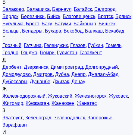
Б
Балаково
,
Балашиха
,
Барнаул
,
Батайск
,
Белгород
,
Бердск
,
Березники
,
Бийск
,
Благовещенск
,
Братск
,
Брянск
,
Бугульма
,
Брест
,
Баку
,
Батуми
,
Байконыр
,
Бишкек
,
Бельцы
,
Бендеры
,
Бухара
,
Бекобод
,
Балхаш
,
Бекабад
Г
Грозный
,
Гатчина
,
Геленджик
,
Глазов
,
Губкин
,
Гомель
,
Гродно
,
Гянджа
,
Гюмри
,
Гулистан
,
Газалкент
Д
Дербент
,
Дзержинск
,
Димитровград
,
Долгопрудный
,
Домодедово
,
Дмитров
,
Дубна
,
Днепр
,
Джалал-Абад
,
Дубоссары
,
Душанбе
,
Джизак
,
Денау
Ж
Железнодорожный
,
Жуковский
,
Железногорск
,
Жуковск
,
Житомир
,
Жезказган
,
Жанаозен
,
Жанатас
З
Златоуст
,
Зеленоград
,
Зеленодольск
,
Запорожье
,
Зарафшан
И