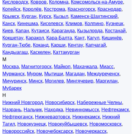
Кисловодск
,
Ковров
,
Коломна
,
Комсомольск-на-Амуре
,
Копейск
,
Королёв
,
Кострома
,
Красногорск
,
Краснодар
,
Крымск
,
Курган
,
Курск
,
Кызыл
,
Каменск-Шахтинский
,
Канск
,
Кинешма
,
Киселевск
,
Климов
,
Колпино
,
Кузнецк
,
Киев
,
Капан
,
Кутаиси
,
Караганда
,
Кызылорда
,
Костанай
,
Кокшетау
,
Каракол
,
Кара-Балта
,
Кант
,
Кагул
,
Кишинёв
,
Курган-Тюбе
,
Коканд
,
Карши
,
Кентау
,
Капчагай
,
Кандыагаш
,
Каскелен
,
Каттакурган
М
Москва
,
Магнитогорск
,
Майкоп
,
Махачкала
,
Миасс
,
Мурманск
,
Муром
,
Мытищи
,
Магадан
,
Междуреченск
,
Мичуринск
,
Минск
,
Могилев
,
Мингячевир
,
Маргилан
,
Мубарек
Н
Нижний Новгород
,
Новосибирск
,
Набережные Челны
,
Назрань
,
Нальчик
,
Находка
,
Невинномысск
,
Нефтекамск
,
Нефтеюганск
,
Нижневартовск
,
Нижнекамск
,
Нижний
Тагил
,
Новокузнецк
,
Новокуйбышевск
,
Новомосковск
,
Новороссийск
,
Новочебоксарск
,
Новочеркасск
,