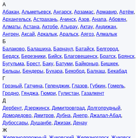
А
Абакан
,
Альметьевск
,
Ангарск
,
Арзамас
,
Армавир
,
Артём
,
Архангельск
,
Астрахань
,
Ачинск
,
Азов
,
Анапа
,
Абовян
,
Алматы
,
Астана
,
Актобе
,
Атырау
,
Актау
,
Андижан
,
Ангрен
,
Аксай
,
Аркалык
,
Аральск
,
Аягоз
,
Алмалык
Б
Балаково
,
Балашиха
,
Барнаул
,
Батайск
,
Белгород
,
Бердск
,
Березники
,
Бийск
,
Благовещенск
,
Братск
,
Брянск
,
Бугульма
,
Брест
,
Баку
,
Батуми
,
Байконыр
,
Бишкек
,
Бельцы
,
Бендеры
,
Бухара
,
Бекобод
,
Балхаш
,
Бекабад
Г
Грозный
,
Гатчина
,
Геленджик
,
Глазов
,
Губкин
,
Гомель
,
Гродно
,
Гянджа
,
Гюмри
,
Гулистан
,
Газалкент
Д
Дербент
,
Дзержинск
,
Димитровград
,
Долгопрудный
,
Домодедово
,
Дмитров
,
Дубна
,
Днепр
,
Джалал-Абад
,
Дубоссары
,
Душанбе
,
Джизак
,
Денау
Ж
Железнодорожный
,
Жуковский
,
Железногорск
,
Жуковск
,