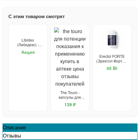
С этим товаром смотрят
Libidex
(Либидекс) -
капсулы от
Акция
простатита и для
Erectol FORTE
потенции
(Эректол Форте) -
средство для
45 Br
потенции
The Touro -
капсулы для
потенции
139 ₽
Описание
Отзывы