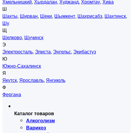
Хмельницкий
,
Хырдалан
,
Худжанд
,
Хромтау
,
Хива
Ш
Шахты
,
Ширван
,
Шеки
,
Шымкент
,
Шахрисабз
,
Шахтинск
,
Шу
Щ
Щелково
,
Щучинск
Э
Электросталь
,
Элиста
,
Энгельс
,
Экибастуз
Ю
Южно-Сахалинск
Я
Якутск
,
Ярославль
,
Янгиюль
Ф
Фергана
Каталог товаров
Алкоголизм
Варикоз