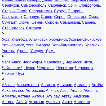
Серпухов
,
Симферополь
,
Смоленск
,
Сочи
,
Ставрополь
,
Старый Оскол
,
Стерлитамак
,
Сургут
,
Сызрань
,
Сыктывкар
,
Сарапул
,
Саров
,
Серов
,
Соликамск
,
Сумы
,
Сумгаит
,
Сухум
,
Семей
,
Сороки
,
Самарканд
,
Сарань
,
Степногорск
,
Сатпаев
У
Уфа
,
Улан-Удэ
,
Ульяновск
,
Уссурийск
,
Усолье-Сибирское
,
Усть-Илимск
,
Ухта
,
Ужгород
,
Усть-Каменогорск
,
Уральск
,
Унгены
,
Ургенч
,
Учкудук
,
Ургут
Ч
Челябинск
,
Чебоксары
,
Череповец
,
Черкесск
,
Чита
,
Чайковский
,
Чехов
,
Черкассы
,
Чернигов
,
Черновцы
,
Чирчик
,
Чуст
А
Абакан
,
Альметьевск
,
Ангарск
,
Арзамас
,
Армавир
,
Артём
,
Архангельск
,
Астрахань
,
Ачинск
,
Азов
,
Анапа
,
Абовян
,
Алматы
,
Астана
,
Актобе
,
Атырау
,
Актау
,
Андижан
,
Ангрен
,
Аксай
,
Аркалык
,
Аральск
,
Аягоз
,
Алмалык