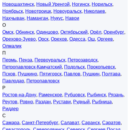
Новошахтинск
,
Новый Уренгой
,
Ногинск
,
Норильск
,
Ноябрьск
,
Новотроицк
,
Новоуральск
,
Николаев
,
Нахчыван
,
Наманган
,
Нукус
,
Навои
О
Омск
,
Обнинск
,
Одинцово
,
Октябрьский
,
Орёл
,
Оренбург
,
Орехово-Зуево
,
Орск
,
Орехов
,
Одесса
,
Ош
,
Оргеев
,
Олмалик
П
Пермь
,
Пенза
,
Первоуральск
,
Петрозаводск
,
Петропавловск-Камчатский
,
Подольск
,
Прокопьевск
,
Псков
,
Пушкино
,
Пятигорск
,
Павлов
,
Пушкин
,
Полтава
,
Павлодар
,
Петропавловск
Р
Ростов-на-Дону
,
Раменское
,
Рубцовск
,
Рыбинск
,
Рязань
,
Реутов
,
Ровно
,
Раздан
,
Рустави
,
Рудный
,
Рыбница
,
Риддер
С
Самара
,
Санкт-Петербург
,
Салават
,
Саранск
,
Саратов
,
Севастополь
,
Северодвинск
,
Северск
,
Сергиев Посад
,