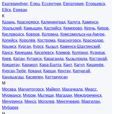
Екатеринбург
,
Елец
,
Ессентуки
,
Евпатория
,
Егорьевск
,
Ейск
,
Ереван
К
Казань
,
Красноярск
,
Калининград
,
Калуга
,
Каменск-
Уральский
,
Камышин
,
Каспийск
,
Кемерово
,
Керчь
,
Киров
,
Кисловодск
,
Ковров
,
Коломна
,
Комсомольск-на-Амуре
,
Копейск
,
Королёв
,
Кострома
,
Красногорск
,
Краснодар
,
Крымск
,
Курган
,
Курск
,
Кызыл
,
Каменск-Шахтинский
,
Канск
,
Кинешма
,
Киселевск
,
Климов
,
Колпино
,
Кузнецк
,
Киев
,
Капан
,
Кутаиси
,
Караганда
,
Кызылорда
,
Костанай
,
Кокшетау
,
Каракол
,
Кара-Балта
,
Кант
,
Кагул
,
Кишинёв
,
Курган-Тюбе
,
Коканд
,
Карши
,
Кентау
,
Капчагай
,
Кандыагаш
,
Каскелен
,
Каттакурган
М
Москва
,
Магнитогорск
,
Майкоп
,
Махачкала
,
Миасс
,
Мурманск
,
Муром
,
Мытищи
,
Магадан
,
Междуреченск
,
Мичуринск
,
Минск
,
Могилев
,
Мингячевир
,
Маргилан
,
Мубарек
Н