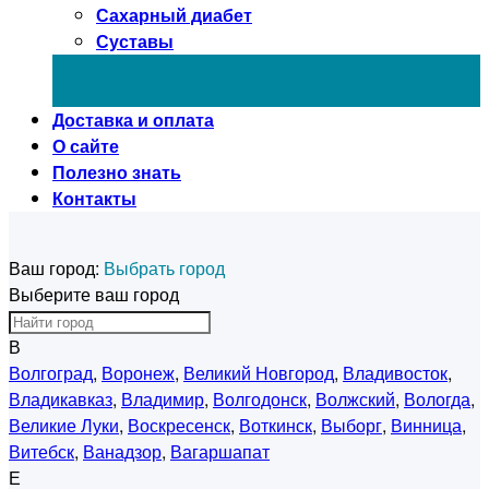
Сахарный диабет
Суставы
Доставка и оплата
О сайте
Полезно знать
Контакты
Ваш город:
Выбрать город
Выберите ваш город
В
Волгоград
,
Воронеж
,
Великий Новгород
,
Владивосток
,
Владикавказ
,
Владимир
,
Волгодонск
,
Волжский
,
Вологда
,
Великие Луки
,
Воскресенск
,
Воткинск
,
Выборг
,
Винница
,
Витебск
,
Ванадзор
,
Вагаршапат
Е