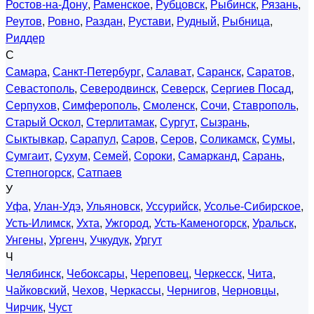
Ростов-на-Дону
,
Раменское
,
Рубцовск
,
Рыбинск
,
Рязань
,
Реутов
,
Ровно
,
Раздан
,
Рустави
,
Рудный
,
Рыбница
,
Риддер
С
Самара
,
Санкт-Петербург
,
Салават
,
Саранск
,
Саратов
,
Севастополь
,
Северодвинск
,
Северск
,
Сергиев Посад
,
Серпухов
,
Симферополь
,
Смоленск
,
Сочи
,
Ставрополь
,
Старый Оскол
,
Стерлитамак
,
Сургут
,
Сызрань
,
Сыктывкар
,
Сарапул
,
Саров
,
Серов
,
Соликамск
,
Сумы
,
Сумгаит
,
Сухум
,
Семей
,
Сороки
,
Самарканд
,
Сарань
,
Степногорск
,
Сатпаев
У
Уфа
,
Улан-Удэ
,
Ульяновск
,
Уссурийск
,
Усолье-Сибирское
,
Усть-Илимск
,
Ухта
,
Ужгород
,
Усть-Каменогорск
,
Уральск
,
Унгены
,
Ургенч
,
Учкудук
,
Ургут
Ч
Челябинск
,
Чебоксары
,
Череповец
,
Черкесск
,
Чита
,
Чайковский
,
Чехов
,
Черкассы
,
Чернигов
,
Черновцы
,
Чирчик
,
Чуст