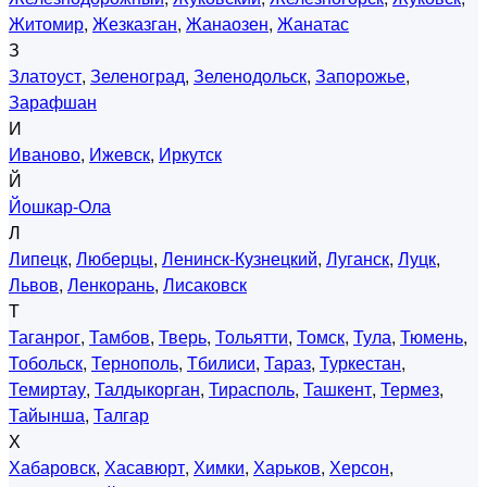
Житомир
,
Жезказган
,
Жанаозен
,
Жанатас
З
Златоуст
,
Зеленоград
,
Зеленодольск
,
Запорожье
,
Зарафшан
И
Иваново
,
Ижевск
,
Иркутск
Й
Йошкар-Ола
Л
Липецк
,
Люберцы
,
Ленинск-Кузнецкий
,
Луганск
,
Луцк
,
Львов
,
Ленкорань
,
Лисаковск
Т
Таганрог
,
Тамбов
,
Тверь
,
Тольятти
,
Томск
,
Тула
,
Тюмень
,
Тобольск
,
Тернополь
,
Тбилиси
,
Тараз
,
Туркестан
,
Темиртау
,
Талдыкорган
,
Тирасполь
,
Ташкент
,
Термез
,
Тайынша
,
Талгар
Х
Хабаровск
,
Хасавюрт
,
Химки
,
Харьков
,
Херсон
,