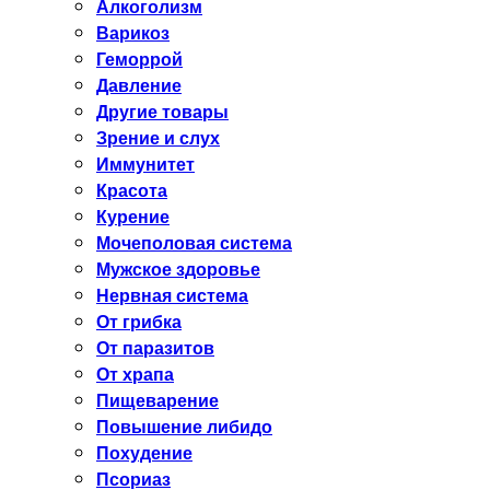
Алкоголизм
Варикоз
Геморрой
Давление
Другие товары
Зрение и слух
Иммунитет
Красота
Курение
Мочеполовая система
Мужское здоровье
Нервная система
От грибка
От паразитов
От храпа
Пищеварение
Повышение либидо
Похудение
Псориаз