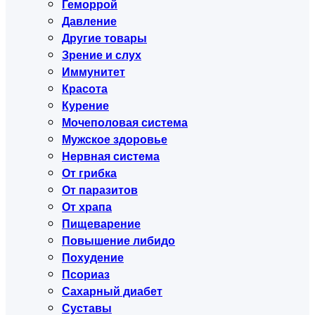
Геморрой
Давление
Другие товары
Зрение и слух
Иммунитет
Красота
Курение
Мочеполовая система
Мужское здоровье
Нервная система
От грибка
От паразитов
От храпа
Пищеварение
Повышение либидо
Похудение
Псориаз
Сахарный диабет
Суставы