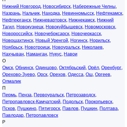
Нижний Новгород
,
Новосибирск
,
Набережные Челны
,
Назрань
,
Нальчик
,
Находка
,
Невинномысск
,
Нефтекамск
,
Нефтеюганск
,
Нижневартовск
,
Нижнекамск
,
Нижний
Тагил
,
Новокузнецк
,
Новокуйбышевск
,
Новомосковск
,
Новороссийск
,
Новочебоксарск
,
Новочеркасск
,
Новошахтинск
,
Новый Уренгой
,
Ногинск
,
Норильск
,
Ноябрьск
,
Новотроицк
,
Новоуральск
,
Николаев
,
Нахчыван
,
Наманган
,
Нукус
,
Навои
О
Омск
,
Обнинск
,
Одинцово
,
Октябрьский
,
Орёл
,
Оренбург
,
Орехово-Зуево
,
Орск
,
Орехов
,
Одесса
,
Ош
,
Оргеев
,
Олмалик
П
Пермь
,
Пенза
,
Первоуральск
,
Петрозаводск
,
Петропавловск-Камчатский
,
Подольск
,
Прокопьевск
,
Псков
,
Пушкино
,
Пятигорск
,
Павлов
,
Пушкин
,
Полтава
,
Павлодар
,
Петропавловск
Р