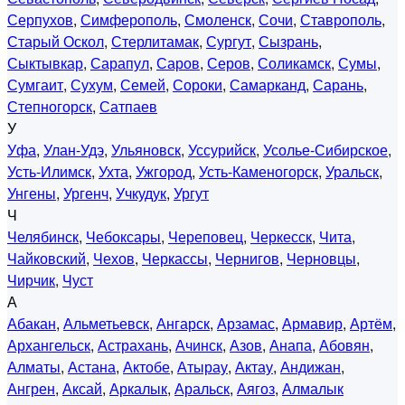
Серпухов
,
Симферополь
,
Смоленск
,
Сочи
,
Ставрополь
,
Старый Оскол
,
Стерлитамак
,
Сургут
,
Сызрань
,
Сыктывкар
,
Сарапул
,
Саров
,
Серов
,
Соликамск
,
Сумы
,
Сумгаит
,
Сухум
,
Семей
,
Сороки
,
Самарканд
,
Сарань
,
Степногорск
,
Сатпаев
У
Уфа
,
Улан-Удэ
,
Ульяновск
,
Уссурийск
,
Усолье-Сибирское
,
Усть-Илимск
,
Ухта
,
Ужгород
,
Усть-Каменогорск
,
Уральск
,
Унгены
,
Ургенч
,
Учкудук
,
Ургут
Ч
Челябинск
,
Чебоксары
,
Череповец
,
Черкесск
,
Чита
,
Чайковский
,
Чехов
,
Черкассы
,
Чернигов
,
Черновцы
,
Чирчик
,
Чуст
А
Абакан
,
Альметьевск
,
Ангарск
,
Арзамас
,
Армавир
,
Артём
,
Архангельск
,
Астрахань
,
Ачинск
,
Азов
,
Анапа
,
Абовян
,
Алматы
,
Астана
,
Актобе
,
Атырау
,
Актау
,
Андижан
,
Ангрен
,
Аксай
,
Аркалык
,
Аральск
,
Аягоз
,
Алмалык