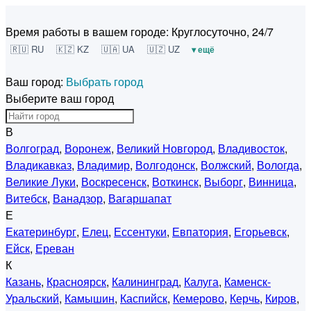
Время работы в вашем городе:
Круглосуточно, 24/7
🇷🇺 RU
🇰🇿 KZ
🇺🇦 UA
🇺🇿 UZ
▾ ещё
Ваш город:
Выбрать город
Выберите ваш город
В
Волгоград
,
Воронеж
,
Великий Новгород
,
Владивосток
,
Владикавказ
,
Владимир
,
Волгодонск
,
Волжский
,
Вологда
,
Великие Луки
,
Воскресенск
,
Воткинск
,
Выборг
,
Винница
,
Витебск
,
Ванадзор
,
Вагаршапат
Е
Екатеринбург
,
Елец
,
Ессентуки
,
Евпатория
,
Егорьевск
,
Ейск
,
Ереван
К
Казань
,
Красноярск
,
Калининград
,
Калуга
,
Каменск-
Уральский
,
Камышин
,
Каспийск
,
Кемерово
,
Керчь
,
Киров
,