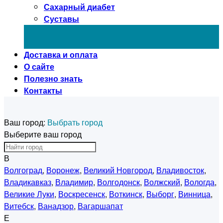
Сахарный диабет
Суставы
Доставка и оплата
О сайте
Полезно знать
Контакты
Ваш город:
Выбрать город
Выберите ваш город
В
Волгоград
,
Воронеж
,
Великий Новгород
,
Владивосток
,
Владикавказ
,
Владимир
,
Волгодонск
,
Волжский
,
Вологда
,
Великие Луки
,
Воскресенск
,
Воткинск
,
Выборг
,
Винница
,
Витебск
,
Ванадзор
,
Вагаршапат
Е