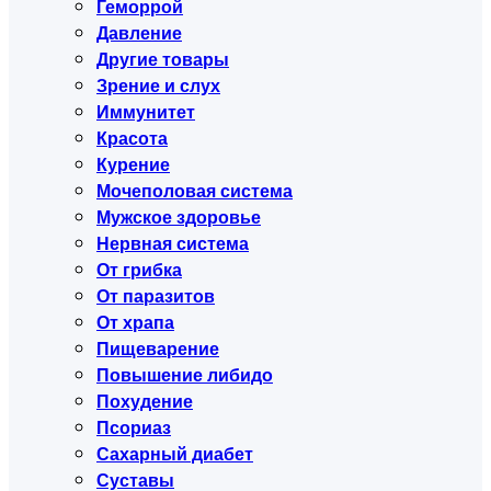
Геморрой
Давление
Другие товары
Зрение и слух
Иммунитет
Красота
Курение
Мочеполовая система
Мужское здоровье
Нервная система
От грибка
От паразитов
От храпа
Пищеварение
Повышение либидо
Похудение
Псориаз
Сахарный диабет
Суставы