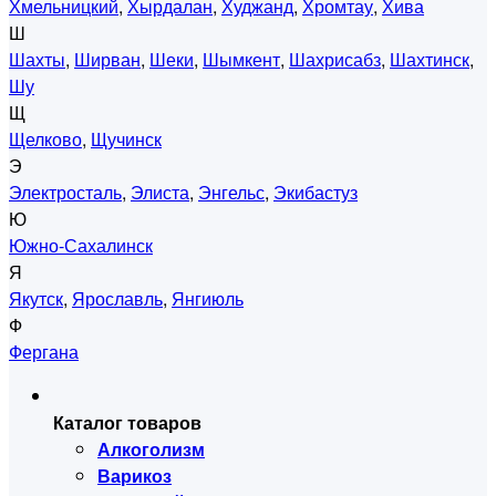
Хмельницкий
,
Хырдалан
,
Худжанд
,
Хромтау
,
Хива
Ш
Шахты
,
Ширван
,
Шеки
,
Шымкент
,
Шахрисабз
,
Шахтинск
,
Шу
Щ
Щелково
,
Щучинск
Э
Электросталь
,
Элиста
,
Энгельс
,
Экибастуз
Ю
Южно-Сахалинск
Я
Якутск
,
Ярославль
,
Янгиюль
Ф
Фергана
Каталог товаров
Алкоголизм
Варикоз