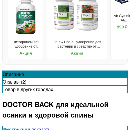
Ab Gymni
(Аб
Джимник)
990 ₽
пояс для
похудени
Фитограном 7в1
Titus + Uptus - удобрение для
удобрение от
растений и средство от
сорняков
сорняков
Акция
Акция
Описание
Отзывы (2)
Товар в других городах
DOCTOR BACK для идеальной
осанки и здоровой спины
Инструкция
показать