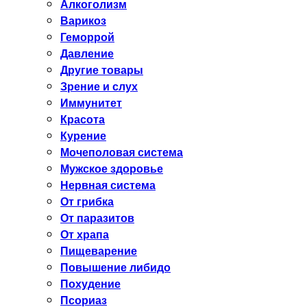
Алкоголизм
Варикоз
Геморрой
Давление
Другие товары
Зрение и слух
Иммунитет
Красота
Курение
Мочеполовая система
Мужское здоровье
Нервная система
От грибка
От паразитов
От храпа
Пищеварение
Повышение либидо
Похудение
Псориаз