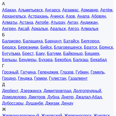
А
Абакан
,
Альметьевск
,
Ангарск
,
Арзамас
,
Армавир
,
Артём
,
Архангельск
,
Астрахань
,
Ачинск
,
Азов
,
Анапа
,
Абовян
,
Алматы
,
Астана
,
Актобе
,
Атырау
,
Актау
,
Андижан
,
Ангрен
,
Аксай
,
Аркалык
,
Аральск
,
Аягоз
,
Алмалык
Б
Балаково
,
Балашиха
,
Барнаул
,
Батайск
,
Белгород
,
Бердск
,
Березники
,
Бийск
,
Благовещенск
,
Братск
,
Брянск
,
Бугульма
,
Брест
,
Баку
,
Батуми
,
Байконыр
,
Бишкек
,
Бельцы
,
Бендеры
,
Бухара
,
Бекобод
,
Балхаш
,
Бекабад
Г
Грозный
,
Гатчина
,
Геленджик
,
Глазов
,
Губкин
,
Гомель
,
Гродно
,
Гянджа
,
Гюмри
,
Гулистан
,
Газалкент
Д
Дербент
,
Дзержинск
,
Димитровград
,
Долгопрудный
,
Домодедово
,
Дмитров
,
Дубна
,
Днепр
,
Джалал-Абад
,
Дубоссары
,
Душанбе
,
Джизак
,
Денау
Ж
Железнодорожный
,
Жуковский
,
Железногорск
,
Жуковск
,