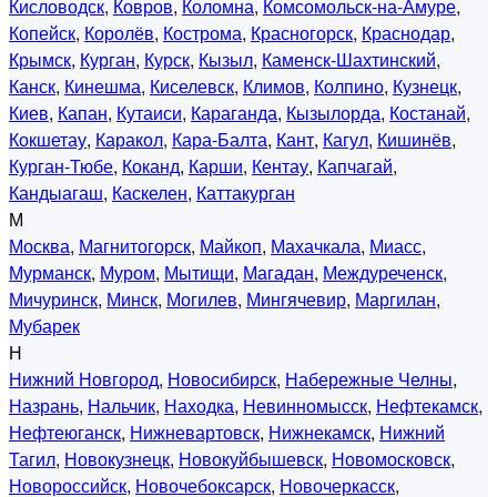
Кисловодск
,
Ковров
,
Коломна
,
Комсомольск-на-Амуре
,
Копейск
,
Королёв
,
Кострома
,
Красногорск
,
Краснодар
,
Крымск
,
Курган
,
Курск
,
Кызыл
,
Каменск-Шахтинский
,
Канск
,
Кинешма
,
Киселевск
,
Климов
,
Колпино
,
Кузнецк
,
Киев
,
Капан
,
Кутаиси
,
Караганда
,
Кызылорда
,
Костанай
,
Кокшетау
,
Каракол
,
Кара-Балта
,
Кант
,
Кагул
,
Кишинёв
,
Курган-Тюбе
,
Коканд
,
Карши
,
Кентау
,
Капчагай
,
Кандыагаш
,
Каскелен
,
Каттакурган
М
Москва
,
Магнитогорск
,
Майкоп
,
Махачкала
,
Миасс
,
Мурманск
,
Муром
,
Мытищи
,
Магадан
,
Междуреченск
,
Мичуринск
,
Минск
,
Могилев
,
Мингячевир
,
Маргилан
,
Мубарек
Н
Нижний Новгород
,
Новосибирск
,
Набережные Челны
,
Назрань
,
Нальчик
,
Находка
,
Невинномысск
,
Нефтекамск
,
Нефтеюганск
,
Нижневартовск
,
Нижнекамск
,
Нижний
Тагил
,
Новокузнецк
,
Новокуйбышевск
,
Новомосковск
,
Новороссийск
,
Новочебоксарск
,
Новочеркасск
,