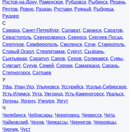
Ростов-на-Дону
,
Раменское
,
Рубцовск
,
Рыбинск
,
Рязань
,
Реутов
,
Ровно
,
Раздан
,
Рустави
,
Рудный
,
Рыбница
,
Риддер
С
Самара
,
Санкт-Петербург
,
Салават
,
Саранск
,
Саратов
,
Севастополь
,
Северодвинск
,
Северск
,
Сергиев Посад
,
Серпухов
,
Симферополь
,
Смоленск
,
Сочи
,
Ставрополь
,
Старый Оскол
,
Стерлитамак
,
Сургут
,
Сызрань
,
Сыктывкар
,
Сарапул
,
Саров
,
Серов
,
Соликамск
,
Сумы
,
Сумгаит
,
Сухум
,
Семей
,
Сороки
,
Самарканд
,
Сарань
,
Степногорск
,
Сатпаев
У
Уфа
,
Улан-Удэ
,
Ульяновск
,
Уссурийск
,
Усолье-Сибирское
,
Усть-Илимск
,
Ухта
,
Ужгород
,
Усть-Каменогорск
,
Уральск
,
Унгены
,
Ургенч
,
Учкудук
,
Ургут
Ч
Челябинск
,
Чебоксары
,
Череповец
,
Черкесск
,
Чита
,
Чайковский
,
Чехов
,
Черкассы
,
Чернигов
,
Черновцы
,
Чирчик
,
Чуст