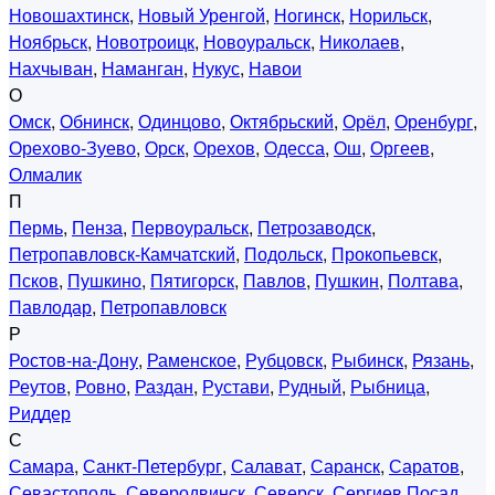
Новошахтинск
,
Новый Уренгой
,
Ногинск
,
Норильск
,
Ноябрьск
,
Новотроицк
,
Новоуральск
,
Николаев
,
Нахчыван
,
Наманган
,
Нукус
,
Навои
О
Омск
,
Обнинск
,
Одинцово
,
Октябрьский
,
Орёл
,
Оренбург
,
Орехово-Зуево
,
Орск
,
Орехов
,
Одесса
,
Ош
,
Оргеев
,
Олмалик
П
Пермь
,
Пенза
,
Первоуральск
,
Петрозаводск
,
Петропавловск-Камчатский
,
Подольск
,
Прокопьевск
,
Псков
,
Пушкино
,
Пятигорск
,
Павлов
,
Пушкин
,
Полтава
,
Павлодар
,
Петропавловск
Р
Ростов-на-Дону
,
Раменское
,
Рубцовск
,
Рыбинск
,
Рязань
,
Реутов
,
Ровно
,
Раздан
,
Рустави
,
Рудный
,
Рыбница
,
Риддер
С
Самара
,
Санкт-Петербург
,
Салават
,
Саранск
,
Саратов
,
Севастополь
,
Северодвинск
,
Северск
,
Сергиев Посад
,