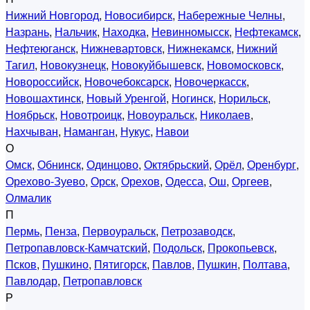
Нижний Новгород
,
Новосибирск
,
Набережные Челны
,
Назрань
,
Нальчик
,
Находка
,
Невинномысск
,
Нефтекамск
,
Нефтеюганск
,
Нижневартовск
,
Нижнекамск
,
Нижний
Тагил
,
Новокузнецк
,
Новокуйбышевск
,
Новомосковск
,
Новороссийск
,
Новочебоксарск
,
Новочеркасск
,
Новошахтинск
,
Новый Уренгой
,
Ногинск
,
Норильск
,
Ноябрьск
,
Новотроицк
,
Новоуральск
,
Николаев
,
Нахчыван
,
Наманган
,
Нукус
,
Навои
О
Омск
,
Обнинск
,
Одинцово
,
Октябрьский
,
Орёл
,
Оренбург
,
Орехово-Зуево
,
Орск
,
Орехов
,
Одесса
,
Ош
,
Оргеев
,
Олмалик
П
Пермь
,
Пенза
,
Первоуральск
,
Петрозаводск
,
Петропавловск-Камчатский
,
Подольск
,
Прокопьевск
,
Псков
,
Пушкино
,
Пятигорск
,
Павлов
,
Пушкин
,
Полтава
,
Павлодар
,
Петропавловск
Р