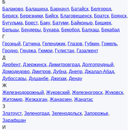
Б
Балаково
,
Балашиха
,
Барнаул
,
Батайск
,
Белгород
,
Бердск
,
Березники
,
Бийск
,
Благовещенск
,
Братск
,
Брянск
,
Бугульма
,
Брест
,
Баку
,
Батуми
,
Байконыр
,
Бишкек
,
Бельцы
,
Бендеры
,
Бухара
,
Бекобод
,
Балхаш
,
Бекабад
Г
Грозный
,
Гатчина
,
Геленджик
,
Глазов
,
Губкин
,
Гомель
,
Гродно
,
Гянджа
,
Гюмри
,
Гулистан
,
Газалкент
Д
Дербент
,
Дзержинск
,
Димитровград
,
Долгопрудный
,
Домодедово
,
Дмитров
,
Дубна
,
Днепр
,
Джалал-Абад
,
Дубоссары
,
Душанбе
,
Джизак
,
Денау
Ж
Железнодорожный
,
Жуковский
,
Железногорск
,
Жуковск
,
Житомир
,
Жезказган
,
Жанаозен
,
Жанатас
З
Златоуст
,
Зеленоград
,
Зеленодольск
,
Запорожье
,
Зарафшан
И