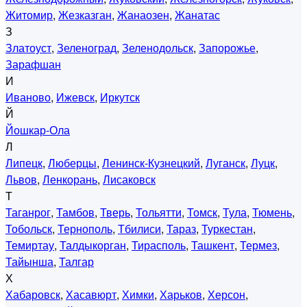
Житомир
,
Жезказган
,
Жанаозен
,
Жанатас
З
Златоуст
,
Зеленоград
,
Зеленодольск
,
Запорожье
,
Зарафшан
И
Иваново
,
Ижевск
,
Иркутск
Й
Йошкар-Ола
Л
Липецк
,
Люберцы
,
Ленинск-Кузнецкий
,
Луганск
,
Луцк
,
Львов
,
Ленкорань
,
Лисаковск
Т
Таганрог
,
Тамбов
,
Тверь
,
Тольятти
,
Томск
,
Тула
,
Тюмень
,
Тобольск
,
Тернополь
,
Тбилиси
,
Тараз
,
Туркестан
,
Темиртау
,
Талдыкорган
,
Тирасполь
,
Ташкент
,
Термез
,
Тайынша
,
Талгар
Х
Хабаровск
,
Хасавюрт
,
Химки
,
Харьков
,
Херсон
,