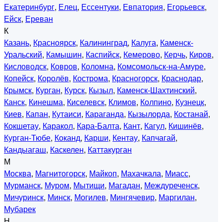
Екатеринбург
,
Елец
,
Ессентуки
,
Евпатория
,
Егорьевск
,
Ейск
,
Ереван
К
Казань
,
Красноярск
,
Калининград
,
Калуга
,
Каменск-
Уральский
,
Камышин
,
Каспийск
,
Кемерово
,
Керчь
,
Киров
,
Кисловодск
,
Ковров
,
Коломна
,
Комсомольск-на-Амуре
,
Копейск
,
Королёв
,
Кострома
,
Красногорск
,
Краснодар
,
Крымск
,
Курган
,
Курск
,
Кызыл
,
Каменск-Шахтинский
,
Канск
,
Кинешма
,
Киселевск
,
Климов
,
Колпино
,
Кузнецк
,
Киев
,
Капан
,
Кутаиси
,
Караганда
,
Кызылорда
,
Костанай
,
Кокшетау
,
Каракол
,
Кара-Балта
,
Кант
,
Кагул
,
Кишинёв
,
Курган-Тюбе
,
Коканд
,
Карши
,
Кентау
,
Капчагай
,
Кандыагаш
,
Каскелен
,
Каттакурган
М
Москва
,
Магнитогорск
,
Майкоп
,
Махачкала
,
Миасс
,
Мурманск
,
Муром
,
Мытищи
,
Магадан
,
Междуреченск
,
Мичуринск
,
Минск
,
Могилев
,
Мингячевир
,
Маргилан
,
Мубарек
Н