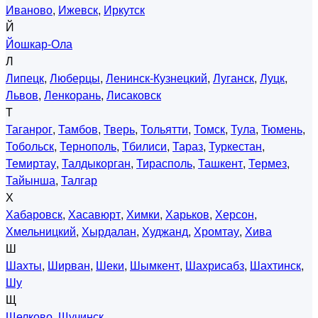
Иваново
,
Ижевск
,
Иркутск
Й
Йошкар-Ола
Л
Липецк
,
Люберцы
,
Ленинск-Кузнецкий
,
Луганск
,
Луцк
,
Львов
,
Ленкорань
,
Лисаковск
Т
Таганрог
,
Тамбов
,
Тверь
,
Тольятти
,
Томск
,
Тула
,
Тюмень
,
Тобольск
,
Тернополь
,
Тбилиси
,
Тараз
,
Туркестан
,
Темиртау
,
Талдыкорган
,
Тирасполь
,
Ташкент
,
Термез
,
Тайынша
,
Талгар
Х
Хабаровск
,
Хасавюрт
,
Химки
,
Харьков
,
Херсон
,
Хмельницкий
,
Хырдалан
,
Худжанд
,
Хромтау
,
Хива
Ш
Шахты
,
Ширван
,
Шеки
,
Шымкент
,
Шахрисабз
,
Шахтинск
,
Шу
Щ
Щелково
,
Щучинск