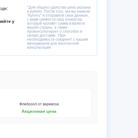
*Для общего удобства цена указана
оде:
в рублях. После того, как вы нажали
"Купить" и отправили свои данные,
с вами свяжется наш оператор,
няйте у
который назовёт сумму в валюте
вашей страны, а также
проконсультирует о способах и
сроках доставки . При
необходимости соединит с нашим
менеджером для бесплатной
консультации.
Флебозол от варикоза
Акционная цена