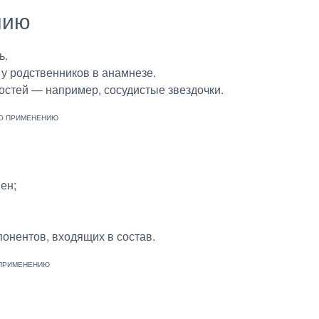
нию
ь.
 у родственников в анамнезе.
остей — например, сосудистые звездочки.
ен;
онентов, входящих в состав.