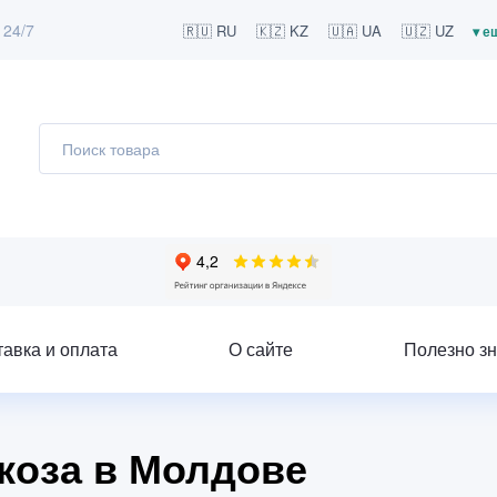
 24/7
🇷🇺 RU
🇰🇿 KZ
🇺🇦 UA
🇺🇿 UZ
▾ е
тавка и оплата
О сайте
Полезно зн
коза в Молдове