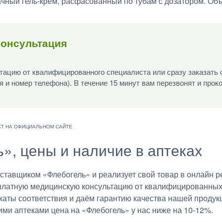
чный гель-крем, расфасованный по тубам с дозатором. Об
консультация
ацию от квалифицированного специалиста или сразу заказать 
я и номер телефона). В течение 15 минут вам перезвонят и прок
ь», цены и наличие в аптеках
авщиком «Флебогель» и реализует свой товар в онлайн ре
платную медицинскую консультацию от квалифицированных в
аты соответствия и даём гарантию качества нашей продукц
ими аптеками цена на «Флебогель» у нас ниже на 10-12%.