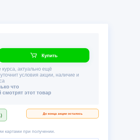
Купить
 курса, актуально ещё
 уточнит условия акции, наличие и
са
лько что
й смотрят этот товар
До конца акции осталось
)
и картами при получении.