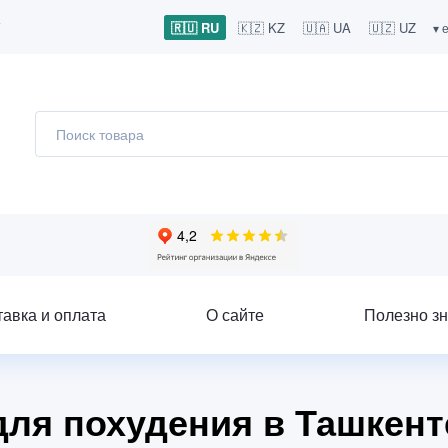
7
🇷🇺 RU
🇰🇿 KZ
🇺🇦 UA
🇺🇿 UZ
▾ 
тавка и оплата
О сайте
Полезно зн
 для похудения в Ташкент