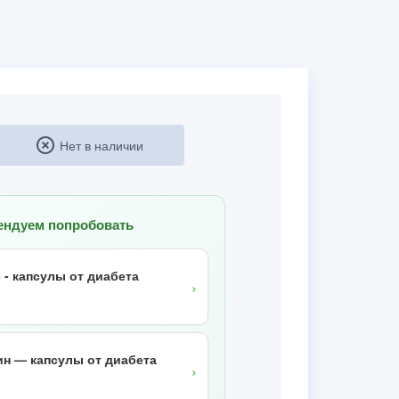
Нет в наличии
ендуем попробовать
 - капсулы от диабета
›
н — капсулы от диабета
›