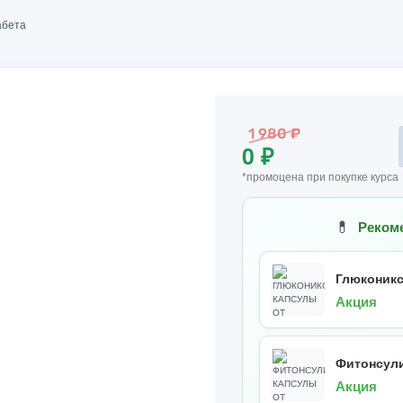
абета
1 980 ₽
0 ₽
*промоцена при покупке курса
💊
Реком
Глюконикс
Акция
Фитонсули
Акция