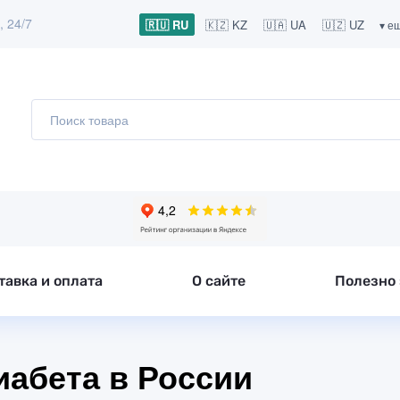
, 24/7
🇷🇺 RU
🇰🇿 KZ
🇺🇦 UA
🇺🇿 UZ
▾ е
тавка и оплата
О сайте
Полезно 
иабета в России