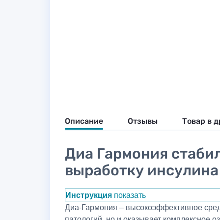
Описание
Отзывы
Товар в д
Диа Гармония стаби
выработку инсулина
Инструкция
показать
Диа-Гармония – высокоэффективное средс
патологий, но и оказывает комплексное 