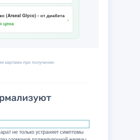
о (Arseal Glyco) - от диабета
›
я цена
и картами при получении.
ормализуют
арат не только устраняет симптомы
нтез гормонов поджелудочной железы,