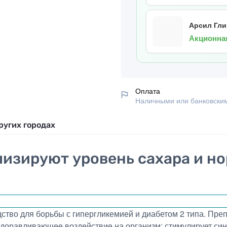
Арсил Глик
Акционна
Оплата
Наличными или банковским
ругих городах
лизируют уровень сахара и н
тво для борьбы с гипергликемией и диабетом 2 типа. Преп
оздоравливающее воздействие на организм: стимулирует си