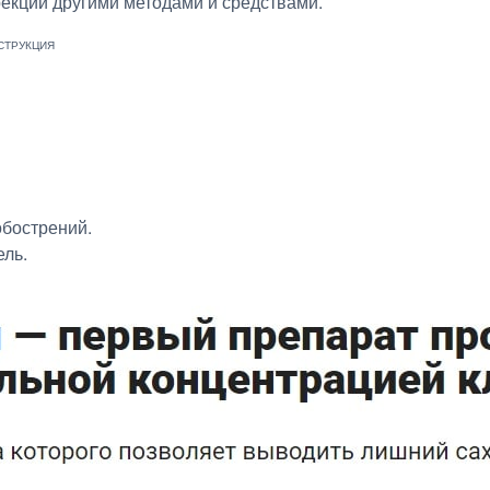
екции другими методами и средствами.
бострений.
ль.