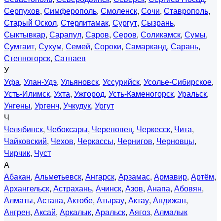
Серпухов
,
Симферополь
,
Смоленск
,
Сочи
,
Ставрополь
,
Старый Оскол
,
Стерлитамак
,
Сургут
,
Сызрань
,
Сыктывкар
,
Сарапул
,
Саров
,
Серов
,
Соликамск
,
Сумы
,
Сумгаит
,
Сухум
,
Семей
,
Сороки
,
Самарканд
,
Сарань
,
Степногорск
,
Сатпаев
У
Уфа
,
Улан-Удэ
,
Ульяновск
,
Уссурийск
,
Усолье-Сибирское
,
Усть-Илимск
,
Ухта
,
Ужгород
,
Усть-Каменогорск
,
Уральск
,
Унгены
,
Ургенч
,
Учкудук
,
Ургут
Ч
Челябинск
,
Чебоксары
,
Череповец
,
Черкесск
,
Чита
,
Чайковский
,
Чехов
,
Черкассы
,
Чернигов
,
Черновцы
,
Чирчик
,
Чуст
А
Абакан
,
Альметьевск
,
Ангарск
,
Арзамас
,
Армавир
,
Артём
,
Архангельск
,
Астрахань
,
Ачинск
,
Азов
,
Анапа
,
Абовян
,
Алматы
,
Астана
,
Актобе
,
Атырау
,
Актау
,
Андижан
,
Ангрен
,
Аксай
,
Аркалык
,
Аральск
,
Аягоз
,
Алмалык