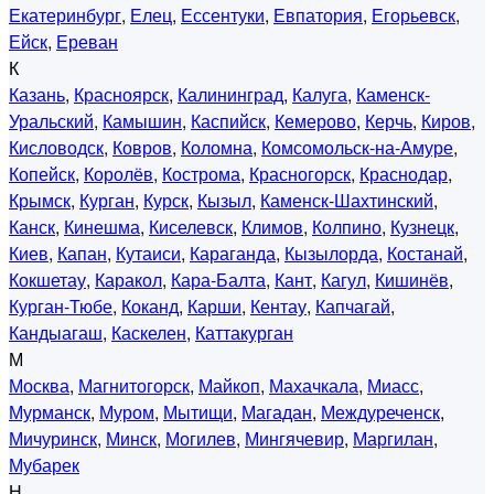
Екатеринбург
,
Елец
,
Ессентуки
,
Евпатория
,
Егорьевск
,
Ейск
,
Ереван
К
Казань
,
Красноярск
,
Калининград
,
Калуга
,
Каменск-
Уральский
,
Камышин
,
Каспийск
,
Кемерово
,
Керчь
,
Киров
,
Кисловодск
,
Ковров
,
Коломна
,
Комсомольск-на-Амуре
,
Копейск
,
Королёв
,
Кострома
,
Красногорск
,
Краснодар
,
Крымск
,
Курган
,
Курск
,
Кызыл
,
Каменск-Шахтинский
,
Канск
,
Кинешма
,
Киселевск
,
Климов
,
Колпино
,
Кузнецк
,
Киев
,
Капан
,
Кутаиси
,
Караганда
,
Кызылорда
,
Костанай
,
Кокшетау
,
Каракол
,
Кара-Балта
,
Кант
,
Кагул
,
Кишинёв
,
Курган-Тюбе
,
Коканд
,
Карши
,
Кентау
,
Капчагай
,
Кандыагаш
,
Каскелен
,
Каттакурган
М
Москва
,
Магнитогорск
,
Майкоп
,
Махачкала
,
Миасс
,
Мурманск
,
Муром
,
Мытищи
,
Магадан
,
Междуреченск
,
Мичуринск
,
Минск
,
Могилев
,
Мингячевир
,
Маргилан
,
Мубарек
Н