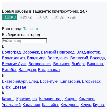
Время работы в Ташкенте:
Круглосуточно, 24/7
🇷🇺 RU
🇰🇿 KZ
🇺🇦 UA
🇺🇿 UZ
▾ ещё
Ваш город:
Ташкент
Выберите ваш город
В
Волгоград
,
Воронеж
,
Великий Новгород
,
Владивосток
,
Владикавказ
,
Владимир
,
Волгодонск
,
Волжский
,
Вологда
,
Великие Луки
,
Воскресенск
,
Воткинск
,
Выборг
,
Винница
,
Витебск
,
Ванадзор
,
Вагаршапат
Е
Екатеринбург
,
Елец
,
Ессентуки
,
Евпатория
,
Егорьевск
,
Ейск
,
Ереван
К
Казань
,
Красноярск
,
Калининград
,
Калуга
,
Каменск-
Уральский
,
Камышин
,
Каспийск
,
Кемерово
,
Керчь
,
Киров
,