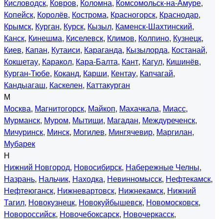
Кисловодск
,
Ковров
,
Коломна
,
Комсомольск-на-Амуре
,
Копейск
,
Королёв
,
Кострома
,
Красногорск
,
Краснодар
,
Крымск
,
Курган
,
Курск
,
Кызыл
,
Каменск-Шахтинский
,
Канск
,
Кинешма
,
Киселевск
,
Климов
,
Колпино
,
Кузнецк
,
Киев
,
Капан
,
Кутаиси
,
Караганда
,
Кызылорда
,
Костанай
,
Кокшетау
,
Каракол
,
Кара-Балта
,
Кант
,
Кагул
,
Кишинёв
,
Курган-Тюбе
,
Коканд
,
Карши
,
Кентау
,
Капчагай
,
Кандыагаш
,
Каскелен
,
Каттакурган
М
Москва
,
Магнитогорск
,
Майкоп
,
Махачкала
,
Миасс
,
Мурманск
,
Муром
,
Мытищи
,
Магадан
,
Междуреченск
,
Мичуринск
,
Минск
,
Могилев
,
Мингячевир
,
Маргилан
,
Мубарек
Н
Нижний Новгород
,
Новосибирск
,
Набережные Челны
,
Назрань
,
Нальчик
,
Находка
,
Невинномысск
,
Нефтекамск
,
Нефтеюганск
,
Нижневартовск
,
Нижнекамск
,
Нижний
Тагил
,
Новокузнецк
,
Новокуйбышевск
,
Новомосковск
,
Новороссийск
,
Новочебоксарск
,
Новочеркасск
,