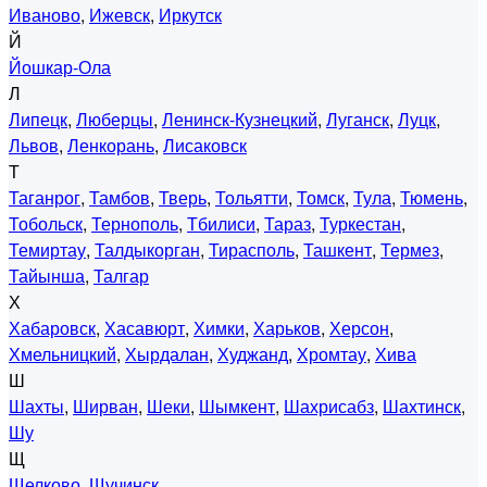
Иваново
,
Ижевск
,
Иркутск
Й
Йошкар-Ола
Л
Липецк
,
Люберцы
,
Ленинск-Кузнецкий
,
Луганск
,
Луцк
,
Львов
,
Ленкорань
,
Лисаковск
Т
Таганрог
,
Тамбов
,
Тверь
,
Тольятти
,
Томск
,
Тула
,
Тюмень
,
Тобольск
,
Тернополь
,
Тбилиси
,
Тараз
,
Туркестан
,
Темиртау
,
Талдыкорган
,
Тирасполь
,
Ташкент
,
Термез
,
Тайынша
,
Талгар
Х
Хабаровск
,
Хасавюрт
,
Химки
,
Харьков
,
Херсон
,
Хмельницкий
,
Хырдалан
,
Худжанд
,
Хромтау
,
Хива
Ш
Шахты
,
Ширван
,
Шеки
,
Шымкент
,
Шахрисабз
,
Шахтинск
,
Шу
Щ
Щелково
,
Щучинск