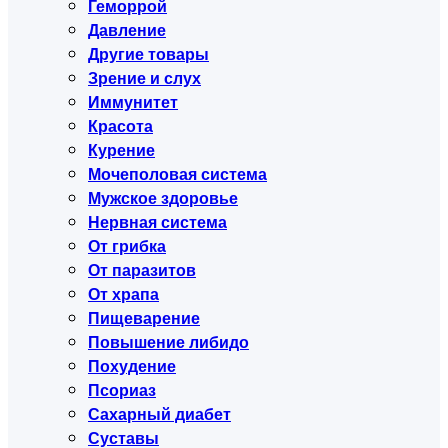
Геморрой
Давление
Другие товары
Зрение и слух
Иммунитет
Красота
Курение
Мочеполовая система
Мужское здоровье
Нервная система
От грибка
От паразитов
От храпа
Пищеварение
Повышение либидо
Похудение
Псориаз
Сахарный диабет
Суставы