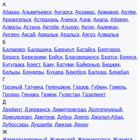
А
Абакан
,
Альметьевск
,
Ангарск
,
Арзамас
,
Армавир
,
Артём
,
Архангельск
,
Астрахань
,
Ачинск
,
Азов
,
Анапа
,
Абовян
,
Алматы
,
Астана
,
Актобе
,
Атырау
,
Актау
,
Андижан
,
Ангрен
,
Аксай
,
Аркалык
,
Аральск
,
Аягоз
,
Алмалык
Б
Балаково
,
Балашиха
,
Барнаул
,
Батайск
,
Белгород
,
Бердск
,
Березники
,
Бийск
,
Благовещенск
,
Братск
,
Брянск
,
Бугульма
,
Брест
,
Баку
,
Батуми
,
Байконыр
,
Бишкек
,
Бельцы
,
Бендеры
,
Бухара
,
Бекобод
,
Балхаш
,
Бекабад
Г
Грозный
,
Гатчина
,
Геленджик
,
Глазов
,
Губкин
,
Гомель
,
Гродно
,
Гянджа
,
Гюмри
,
Гулистан
,
Газалкент
Д
Дербент
,
Дзержинск
,
Димитровград
,
Долгопрудный
,
Домодедово
,
Дмитров
,
Дубна
,
Днепр
,
Джалал-Абад
,
Дубоссары
,
Душанбе
,
Джизак
,
Денау
Ж
Железнодорожный
,
Жуковский
,
Железногорск
,
Жуковск
,