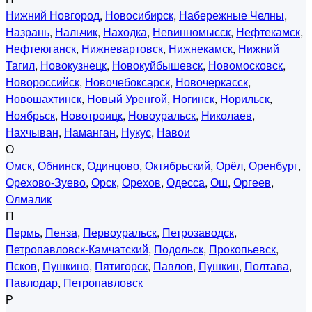
Нижний Новгород
,
Новосибирск
,
Набережные Челны
,
Назрань
,
Нальчик
,
Находка
,
Невинномысск
,
Нефтекамск
,
Нефтеюганск
,
Нижневартовск
,
Нижнекамск
,
Нижний
Тагил
,
Новокузнецк
,
Новокуйбышевск
,
Новомосковск
,
Новороссийск
,
Новочебоксарск
,
Новочеркасск
,
Новошахтинск
,
Новый Уренгой
,
Ногинск
,
Норильск
,
Ноябрьск
,
Новотроицк
,
Новоуральск
,
Николаев
,
Нахчыван
,
Наманган
,
Нукус
,
Навои
О
Омск
,
Обнинск
,
Одинцово
,
Октябрьский
,
Орёл
,
Оренбург
,
Орехово-Зуево
,
Орск
,
Орехов
,
Одесса
,
Ош
,
Оргеев
,
Олмалик
П
Пермь
,
Пенза
,
Первоуральск
,
Петрозаводск
,
Петропавловск-Камчатский
,
Подольск
,
Прокопьевск
,
Псков
,
Пушкино
,
Пятигорск
,
Павлов
,
Пушкин
,
Полтава
,
Павлодар
,
Петропавловск
Р