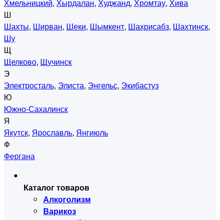
Хмельницкий
,
Хырдалан
,
Худжанд
,
Хромтау
,
Хива
Ш
Шахты
,
Ширван
,
Шеки
,
Шымкент
,
Шахрисабз
,
Шахтинск
,
Шу
Щ
Щелково
,
Щучинск
Э
Электросталь
,
Элиста
,
Энгельс
,
Экибастуз
Ю
Южно-Сахалинск
Я
Якутск
,
Ярославль
,
Янгиюль
Ф
Фергана
Каталог товаров
Алкоголизм
Варикоз