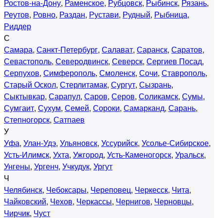
Ростов-на-Дону
,
Раменское
,
Рубцовск
,
Рыбинск
,
Рязань
,
Реутов
,
Ровно
,
Раздан
,
Рустави
,
Рудный
,
Рыбница
,
Риддер
С
Самара
,
Санкт-Петербург
,
Салават
,
Саранск
,
Саратов
,
Севастополь
,
Северодвинск
,
Северск
,
Сергиев Посад
,
Серпухов
,
Симферополь
,
Смоленск
,
Сочи
,
Ставрополь
,
Старый Оскол
,
Стерлитамак
,
Сургут
,
Сызрань
,
Сыктывкар
,
Сарапул
,
Саров
,
Серов
,
Соликамск
,
Сумы
,
Сумгаит
,
Сухум
,
Семей
,
Сороки
,
Самарканд
,
Сарань
,
Степногорск
,
Сатпаев
У
Уфа
,
Улан-Удэ
,
Ульяновск
,
Уссурийск
,
Усолье-Сибирское
,
Усть-Илимск
,
Ухта
,
Ужгород
,
Усть-Каменогорск
,
Уральск
,
Унгены
,
Ургенч
,
Учкудук
,
Ургут
Ч
Челябинск
,
Чебоксары
,
Череповец
,
Черкесск
,
Чита
,
Чайковский
,
Чехов
,
Черкассы
,
Чернигов
,
Черновцы
,
Чирчик
,
Чуст