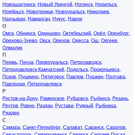
Новошахтинск
,
Новый Уренгой
,
Ногинск
,
Норильск
,
Ноябрьск
,
Новотроицк
,
Новоуральск
,
Николаев
,
Нахчыван
,
Наманган
,
Нукус
,
Навои
О
Омск
,
Обнинск
,
Одинцово
,
Октябрьский
,
Орёл
,
Оренбург
,
Орехово-Зуево
,
Орск
,
Орехов
,
Одесса
,
Ош
,
Оргеев
,
Олмалик
П
Пермь
,
Пенза
,
Первоуральск
,
Петрозаводск
,
Петропавловск-Камчатский
,
Подольск
,
Прокопьевск
,
Псков
,
Пушкино
,
Пятигорск
,
Павлов
,
Пушкин
,
Полтава
,
Павлодар
,
Петропавловск
Р
Ростов-на-Дону
,
Раменское
,
Рубцовск
,
Рыбинск
,
Рязань
,
Реутов
,
Ровно
,
Раздан
,
Рустави
,
Рудный
,
Рыбница
,
Риддер
С
Самара
,
Санкт-Петербург
,
Салават
,
Саранск
,
Саратов
,
Севастополь
,
Северодвинск
,
Северск
,
Сергиев Посад
,