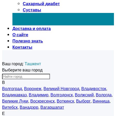
Сахарный диабет
Суставы
Доставка и оплата
О сайте
Полезно знать
Контакты
Ваш город:
Ташкент
Выберите ваш город
В
Волгоград
,
Воронеж
,
Великий Новгород
,
Владивосток
,
Владикавказ
,
Владимир
,
Волгодонск
,
Волжский
,
Вологда
,
Великие Луки
,
Воскресенск
,
Воткинск
,
Выборг
,
Винница
,
Витебск
,
Ванадзор
,
Вагаршапат
Е