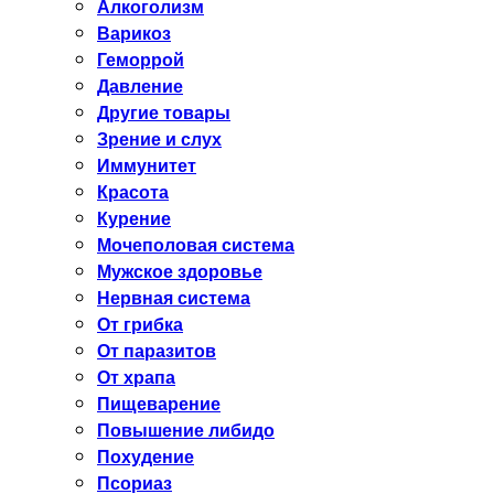
Алкоголизм
Варикоз
Геморрой
Давление
Другие товары
Зрение и слух
Иммунитет
Красота
Курение
Мочеполовая система
Мужское здоровье
Нервная система
От грибка
От паразитов
От храпа
Пищеварение
Повышение либидо
Похудение
Псориаз