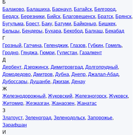
Б
Балаково
,
Балашиха
,
Барнаул
,
Батайск
,
Белгород
,
Бердск
,
Березники
,
Бийск
,
Благовещенск
,
Братск
,
Брянск
,
Бугульма
,
Брест
,
Баку
,
Батуми
,
Байконыр
,
Бишкек
,
Бельцы
,
Бендеры
,
Бухара
,
Бекобод
,
Балхаш
,
Бекабад
Г
Грозный
,
Гатчина
,
Геленджик
,
Глазов
,
Губкин
,
Гомель
,
Гродно
,
Гянджа
,
Гюмри
,
Гулистан
,
Газалкент
Д
Дербент
,
Дзержинск
,
Димитровград
,
Долгопрудный
,
Домодедово
,
Дмитров
,
Дубна
,
Днепр
,
Джалал-Абад
,
Дубоссары
,
Душанбе
,
Джизак
,
Денау
Ж
Железнодорожный
,
Жуковский
,
Железногорск
,
Жуковск
,
Житомир
,
Жезказган
,
Жанаозен
,
Жанатас
З
Златоуст
,
Зеленоград
,
Зеленодольск
,
Запорожье
,
Зарафшан
И