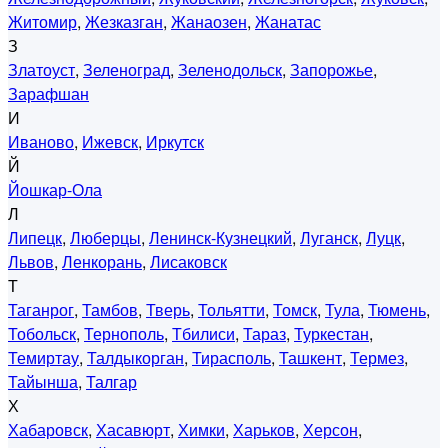
Житомир
,
Жезказган
,
Жанаозен
,
Жанатас
З
Златоуст
,
Зеленоград
,
Зеленодольск
,
Запорожье
,
Зарафшан
И
Иваново
,
Ижевск
,
Иркутск
Й
Йошкар-Ола
Л
Липецк
,
Люберцы
,
Ленинск-Кузнецкий
,
Луганск
,
Луцк
,
Львов
,
Ленкорань
,
Лисаковск
Т
Таганрог
,
Тамбов
,
Тверь
,
Тольятти
,
Томск
,
Тула
,
Тюмень
,
Тобольск
,
Тернополь
,
Тбилиси
,
Тараз
,
Туркестан
,
Темиртау
,
Талдыкорган
,
Тирасполь
,
Ташкент
,
Термез
,
Тайынша
,
Талгар
Х
Хабаровск
,
Хасавюрт
,
Химки
,
Харьков
,
Херсон
,